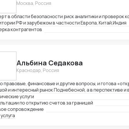
Москва, Россия
рт в области безопасности риск аналитики и проверок к
тории РФ и зарубежом в частности Европа, Китай,Индия
ерка контрагентов
Альбина Седакова
Краснодар, Россия
 правовые, финансовые и другие вопросы, и готова «отк
ой и интересный рынок Поднебесной, а в перспективе и в
ические услуги
льтации по открытию счетов за границей
вое сопровождение
 услуга