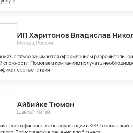
рактов.
 услуга
ИП Харитонов Владислав Нико
Москва, Россия
ания Certifyco занимается оформлением разрешительно
й сложности. Помогаем компаниям получать необходимы
та, экспорта, реализации продукции. Решаем самые слож
ификат соответствия
Айбийке Тюмон
Шанхай, Китай
ические и финансовые консультации в КНР Технический 
йского Логистические решения для бизнеса