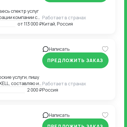
рации компании с
Работает в странах
миграции бизнеса,
от
113 000 ₽
Китай, Россия
а въезд до
контрагентов до
я бизнеса.
Написать
ПРЕДЛОЖИТЬ ЗАКАЗ
ские услуги, пишу
XELL, составляю и
Работает в странах
аши варианты.
2 000 ₽
Россия
Написать
ПРЕДЛОЖИТЬ ЗАКАЗ