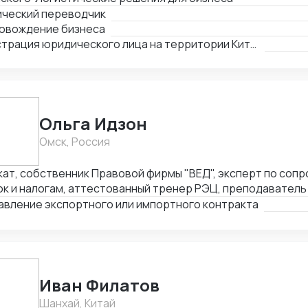
ический переводчик
овождение бизнеса
Регистрация юридического лица на территории Китая
Ольга Идзон
Омск, Россия
кат, собственник Правовой фирмы "ВЕД", эксперт по со
к и налогам, аттестованный тренер РЭЦ, преподаватель 
l. Неоднократно признана одним из лучших юристов по 
авление экспортного или импортного контракта
тов России Право.ру-300, Коммерсантъ. Деятельность фи
влению ВЭД отмечена Forbes Legal.
Иван Филатов
Шанхай, Китай