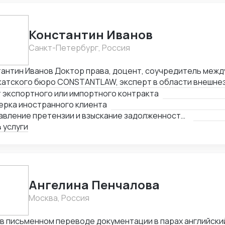
Константин Иванов
Санкт-Петербург, Россия
Доктор права, доцент, соучредитель международного
катского бюро CONSTANTLAW, эксперт в области внешне
ельности, сопровождения международных сделок и реше
 экспортного или импортного контракта
неэкономических споров. Международный арбитр (Рижск
ерка иностранного клиента
а, Латвия, международный арбитражный суд IAC / Алматы, 
Составление претензии и взыскание задолженности с иностранного клиента
 услуги
Ангелина Пенчалова
Москва, Россия
 в письменном переводе документации в парах английски