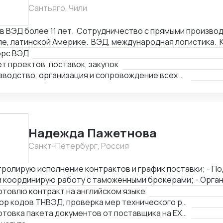
йсы, акты). - Помощь в проведении и составлении документов при
Сантьяго, Чили
делках. - Получение справок, лицензий и сертификатов - Бизнес
алтинг
ВЭД более 11 лет. Сотрудничество с прямыми производителями в Китае,
е, латинской Америке. ВЭД, международная логистика. 
ки: оборудование, текстиль, товары народного потребл
орс ВЭД
производств, логистика и платежи.
т проектов, поставок, закупок
Производство, организация и сопровождение всех этапов производства в Китае
Надежда Пажетнова
Санкт-Петербург, Россия
ролирую исполнение контрактов и график поставки; - Подбираю коды ТН
координирую работу с таможенными брокерами; - Организую
фикацию и взаимодействие с аккредитованными органами; - Сни
товлю контракт на английском языке
ы за счёт оптимизации логистики и правильного кода; - Обеспечиваю
Подбор кодов ТНВЭД, проверка мер технического регулирования, запретов и ограничений
ческую чистоту сделок, точность инвойсов, упаковочны
Подготовка пакета документов от поставщика на EXW, FCA, CIF, FOB