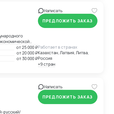
Написать
ПРЕДЛОЖИТЬ ЗАКАЗ
экономической
ния
Работает в странах
от
25 000 ₽
ий третейский суд
Казахстан, Латвия, Литва,
от
20 000 ₽
Казахстан).
Россия
от
30 000 ₽
+9 стран
Написать
ПРЕДЛОЖИТЬ ЗАКАЗ
й-русский/