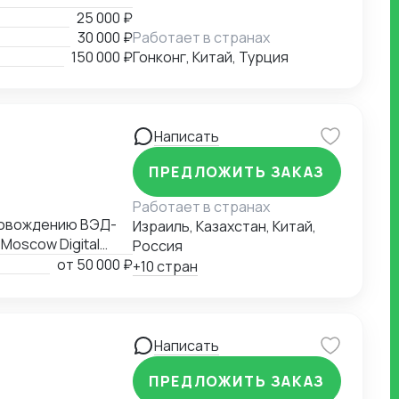
25 000 ₽
30 000 ₽
Работает в странах
150 000 ₽
Гонконг, Китай, Турция
Написать
ПРЕДЛОЖИТЬ ЗАКАЗ
Работает в странах
провождению ВЭД-
Израиль, Казахстан, Китай,
Moscow Digital
Россия
ВЭД рейтингом
от
50 000 ₽
+10 стран
рмы "ВЕД" по
Написать
ПРЕДЛОЖИТЬ ЗАКАЗ