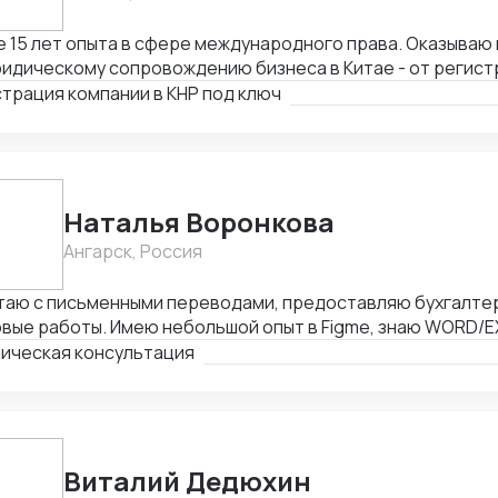
15 лет опыта в сфере международного права. Оказываю весь спектр услуг
идическому сопровождению бизнеса в Китае - от регист
ием граждан России и получения разрешения на работу, 
трация компании в КНР под ключ
тия счетов в местном банке, оформления приглашений н
одействия с госорганами и службами в Китае, проверки 
товки и совершения сделок и абонентского обслуживани
Наталья Воронкова
Ангарск, Россия
таю с письменными переводами, предоставляю бухгалтер
вые работы. Имею небольшой опыт в Figme, знаю WORD/E
ктирую таблицы. Рассматриваю подработку, рассмотрю В
ическая консультация
Виталий Дедюхин