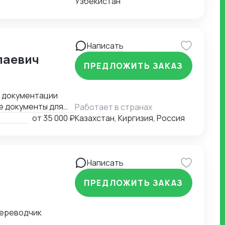
Узбекистан
Написать
лаевич
ПРЕДЛОЖИТЬ ЗАКАЗ
й документации
е документы для
Работает в странах
ные задачи.
от
35 000 ₽
Казахстан, Киргизия, Россия
Написать
ПРЕДЛОЖИТЬ ЗАКАЗ
переводчик