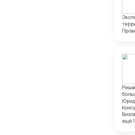
Экспе
терри
Пров
Решаю
больш
Юрид
Консу
Визо
ещё 1