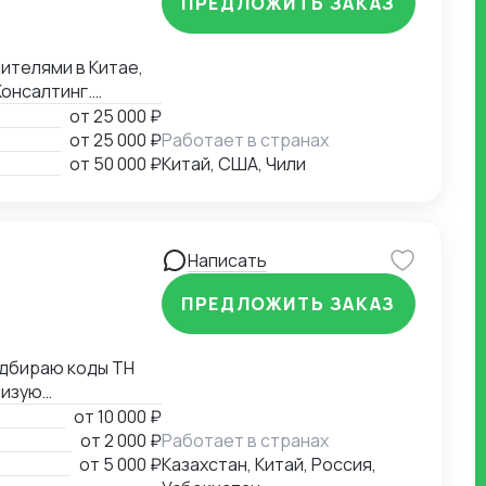
ПРЕДЛОЖИТЬ ЗАКАЗ
Консалтинг.
ения. Собственная
от
25 000 ₽
от
25 000 ₽
Работает в странах
от
50 000 ₽
Китай, США, Чили
Написать
ПРЕДЛОЖИТЬ ЗАКАЗ
жаю
от
10 000 ₽
от
2 000 ₽
Работает в странах
х листов,
от
5 000 ₽
Казахстан, Китай, Россия,