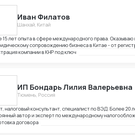
Иван Филатов
Шанхай, Китай
15 лет опыта в сфере международного права. Оказываю весь спектр услуг
идическому сопровождению бизнеса в Китае - от регист
ием граждан России и получения разрешения на работу, 
трация компании в КНР под ключ
тия счетов в местном банке, оформления приглашений н
одействия с госорганами и службами в Китае, проверки 
товки и совершения сделок и абонентского обслуживани
ИП Бондарь Лилия Валерьевна
Тюмень, Россия
, налоговый консультант, специалист по ВЭД. Более 20 л
оянный автор и эксперт по международному налогообло
, MLI. Подготовка правовых заключений по налогооблож
отовка договора
ранных юрисдикциях. Структурирование сделок. Анализ 