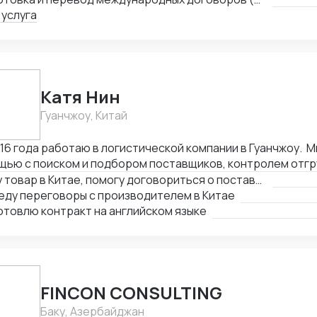
 услуга
Катя Нин
Гуанчжоу, Китай
016 года работаю в логистической компании в Гуанчжоу. 
щью с поиском и подбором поставщиков, контролем отгр
тва товара. В нашей компании работает более 10 человек
Найду товар в Китае, помогу договориться о поставке
 вам помочь по любым вопросам связанным с заказом то
еду переговоры с производителем в Китае
товлю контракт на английском языке
FINCON CONSULTING
Баку, Азербайджан