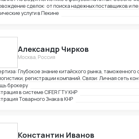
овождение сделок: от поиска надежных поставщиков и п
женного оформления и решения нестандартных задач. С
ические услуги в Пекине
ским, русским и английским.
Александр Чирков
Москва, Россия
ртиза: Глубокое знание китайского рынка, таможенного
логистики, регистрации компаний. Связи: Личная сеть кон
енных органах, банках, правительственных структурах (Х
щь брокеру
нцзян, Ченду, Хайнань), среди крупных корпораций (Petro
трация в системе CIFER ГТУ КНР
 и другие). Достижения: Первым легализовал ввоз иван-чая
трация Товарного Знака в КНР
, регистрировал сложную продукцию в CIFER, организовы
яемых видов рыб и ее икры, поднимал обороты новых комп
до нескольких миллионов в трансграничной торговле и 
стике, спасал отношения между инвесторами в междунар
зис.
Константин Иванов