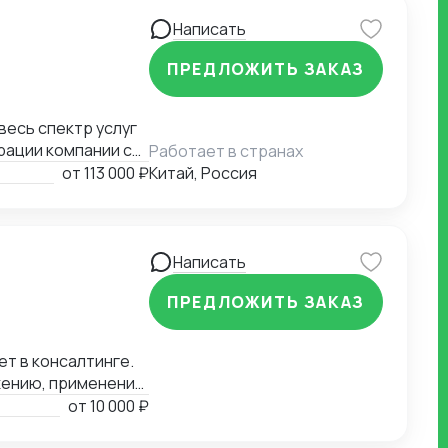
Написать
ПРЕДЛОЖИТЬ ЗАКАЗ
рации компании с
Работает в странах
миграции бизнеса,
от
113 000 ₽
Китай, Россия
а въезд до
контрагентов до
я бизнеса.
Написать
ПРЕДЛОЖИТЬ ЗАКАЗ
ет в консалтинге.
жению, применению
ению в РФ и
от
10 000 ₽
условий