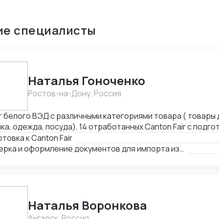
ие специалисты
Наталья Гоноченко
Ростов-на-Дону, Россия
т белого ВЭД с различными категориями товара ( товары 
ка, одежда, посуда), 14 отработанных Canton Fair с подго
ссортиментной матрицы. Подготовка полного пакета документов
товка к Canton Fair
чая сертификацию, образцы, ввоз и оформление. Оформл
Проверка и оформление документов для импорта из Китая
а документов для ТО и доставки, просчет юнит экономик
жей через третьи страны и проверка корректности Валю
Наталья Воронкова
Ангарск, Россия