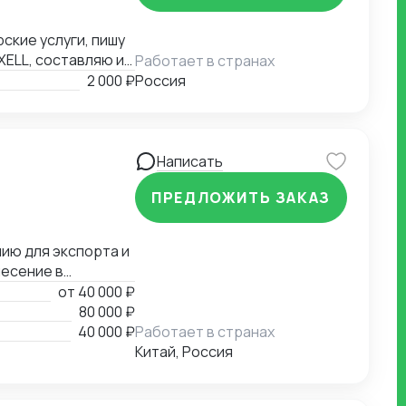
ские услуги, пишу
XELL, составляю и
Работает в странах
аши варианты.
2 000 ₽
Россия
Написать
ПРЕДЛОЖИТЬ ЗАКАЗ
ию для экспорта и
несение в
ки для пищевой
от
40 000 ₽
стеме
80 000 ₽
40 000 ₽
Работает в странах
Китай, Россия