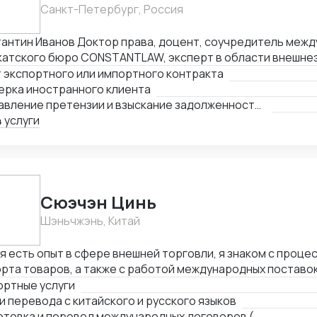
Санкт-Петербург, Россия
Доктор права, доцент, соучредитель международного
катского бюро CONSTANTLAW, эксперт в области внешне
ельности, сопровождения международных сделок и реше
 экспортного или импортного контракта
неэкономических споров. Международный арбитр (Рижск
ерка иностранного клиента
а, Латвия, международный арбитражный суд IAC / Алматы, 
Составление претензии и взыскание задолженности с иностранного клиента
 услуги
Cюэчэн Цинь
Шэньчжэнь, Китай
я есть опыт в сфере внешней торговли, я знаком с проце
рта товаров, а также с работой международных поставок
оворы с зарубежными партнерами, заключать контракты,
ортные услуги
сы, связанные с логистикой и таможней. Могу предостав
и перевода с китайского и русского языков
ешней торговле.
Подготовка и перевод международных договоров (русский-китайский)