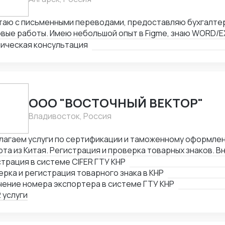
таю с письменными переводами, предоставляю бухгалтер
вые работы. Имею небольшой опыт в Figme, знаю WORD/E
ктирую таблицы. Рассматриваю подработку, рассмотрю В
ическая консультация
ООО "ВОСТОЧНЫЙ ВЕКТОР"
Владивосток, Россия
лагаем услуги по сертификации и таможенному оформлен
та из Китая. Регистрация и проверка товарных знаков. В
женный реестр товарных знаков. Изготовление маркиров
трация в системе CIFER ГТУ КНР
кции для реализации в Китае. Получение номера экспортера в си
рка и регистрация товарного знака в КНР
ской таможни. Подбор HS и CIQ кодов.
чение номера экспортера в системе ГТУ КНР
 услуги