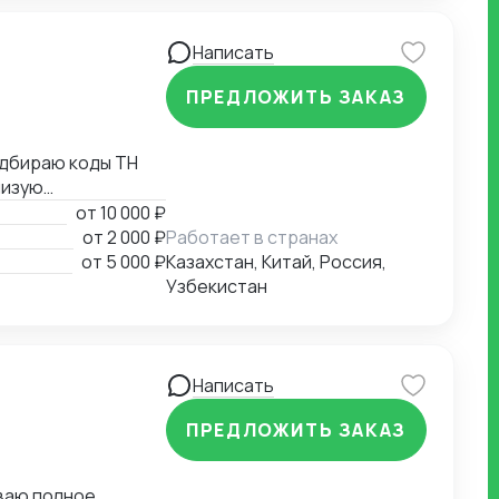
вых органах,
Написать
ПРЕДЛОЖИТЬ ЗАКАЗ
жаю
от
10 000 ₽
от
2 000 ₽
Работает в странах
х листов,
от
5 000 ₽
Казахстан, Китай, Россия,
Узбекистан
Написать
ПРЕДЛОЖИТЬ ЗАКАЗ
иваю полное