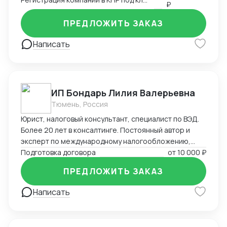
₽
на въезд до взаимодействия с госорганами и
службами в Китае, проверки контрагентов до
ПРЕДЛОЖИТЬ ЗАКАЗ
подготовки и совершения сделок и абонентского
обслуживания бизнеса.
Написать
ИП Бондарь Лилия Валерьевна
Тюмень, Россия
Юрист, налоговый консультант, специалист по ВЭД.
Более 20 лет в консалтинге. Постоянный автор и
эксперт по международному налогообложению,
применению СОИДН, MLI. Подготовка правовых
Подготовка договора
от
10 000 ₽
заключений по налогообложению в РФ и
ПРЕДЛОЖИТЬ ЗАКАЗ
иностранных юрисдикциях. Структурирование
сделок. Анализ условий договоров, представление
Написать
интересов клиента в судах, налоговых органах,
банкротстве.