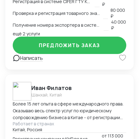
для реализации в Китае. Получение номера
Регистрация в системе CIFER ГТУ КНР
₽
экспортера в системе китайской таможни. Подбор
80 000
Проверка и регистрация товарного знака в КНР
HS и CIQ кодов.
₽
40 000
Получение номера экспортера в системе ГТУ КНР
₽
ещё 2 услуги
ПРЕДЛОЖИТЬ ЗАКАЗ
Написать
Иван Филатов
Шанхай, Китай
Более 15 лет опыта в сфере международного права.
Оказываю весь спектр услуг по юридическому
сопровождению бизнеса в Китае - от регистрации
Работает в странах
компании с участием граждан России и получения
Китай, Россия
разрешения на работу, миграции бизнеса, открытия
от
113 000
счетов в местном банке, оформления приглашений
Регистрация компании в КНР под ключ