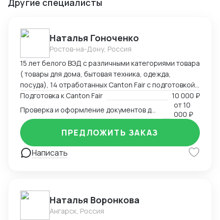
Другие специалисты
Наталья Гоноченко
Ростов-на-Дону, Россия
15 лет белого ВЭД с различными категориями товара
( товары для дома, бытовая техника, одежда,
посуда), 14 отработанных Canton Fair с подготовкой,
анализом и подбором ассортиментной матрицы.
Подготовка к Canton Fair
10 000 ₽
от
10
Подготовка полного пакета документов включая
Проверка и оформление документов для импорта из Китая
000 ₽
сертификацию, образцы, ввоз и оформление.
Оформление полного пакета документов для ТО и
ПРЕДЛОЖИТЬ ЗАКАЗ
доставки, просчет юнит экономики. Контроль
платежей через третьи страны и проверка
Написать
корректности Валютного контроля.
Наталья Воронкова
Ангарск, Россия