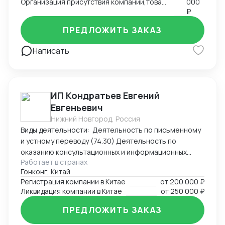
Организация присутствия компании,товаров, услуг на международном рынке, запуск продаж
000
Вашей компании в регионе
₽
ПРЕДЛОЖИТЬ ЗАКАЗ
Написать
ИП Кондратьев Евгений
Евгеньевич
Нижний Новгород, Россия
Виды деятельности: Деятельность по письменному
и устному переводу (74.30) Деятельность по
оказанию консультационных и информационных
Работает в странах
услуг (63.99.1) Услуги по бронированию прочие и
Гонконг, Китай
сопутствующая деятельность (79.90)
Регистрация компании в Китае
от
200 000 ₽
Ликвидация компании в Китае
от
250 000 ₽
ПРЕДЛОЖИТЬ ЗАКАЗ