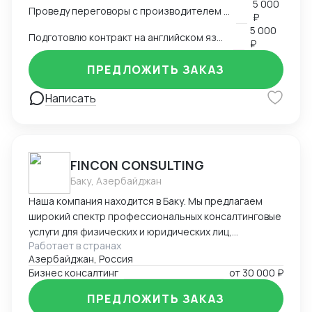
5 000
Проведу переговоры с производителем в Китае
₽
5 000
Подготовлю контракт на английском языке
₽
ПРЕДЛОЖИТЬ ЗАКАЗ
Написать
FINCON CONSULTING
Баку, Азербайджан
Наша компания находится в Баку. Мы предлагаем
широкий спектр профессиональных консалтинговые
услуги для физических и юридических лиц,
Работает в странах
предпринимателей и бизнесменов на территории
Азербайджан, Россия
Азербайджана. Портфель наших заказчиков и
Бизнес консалтинг
от
30 000 ₽
клиентов в основном из стран СНГ. В список
стандартных услуг входит: - регистрация компании
ПРЕДЛОЖИТЬ ЗАКАЗ
на территории Азербайджана, включая открытие