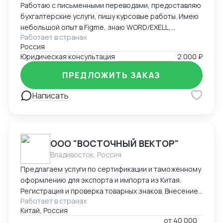
Работаю с письменными переводами, предоставляю
бухгалтерские услуги, пишу курсовые работы. Имею
небольшой опыт в Figme, знаю WORD/EXELL,
Работает в странах
составляю и редактирую таблицы. Рассматриваю
Россия
подработку, рассмотрю Ваши варианты.
Юридическая консультация
2 000 ₽
ПРЕДЛОЖИТЬ ЗАКАЗ
Написать
ООО "ВОСТОЧНЫЙ ВЕКТОР"
Владивосток, Россия
Предлагаем услуги по сертификации и таможенному
оформлению для экспорта и импорта из Китая.
Регистрация и проверка товарных знаков. Внесение
Работает в странах
в таможенный реестр товарных знаков.
Китай, Россия
Изготовление маркировки для пищевой продукции
от
40 000