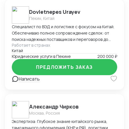
Dovletnepes Urayev
Пекин, Китай
Специалист по ВЭД и логистике с фокусом на Китай.
Обеспечиваю полное сопровождение сделок: от
поиска надежных поставщиков и переговоров до
Работает в странах
таможенного оформления и решения
Китай
нестандартных задач. Свободно владею китайским,
Юридические услуги в Пекине
200 000 ₽
русским и английским.
ПРЕДЛОЖИТЬ ЗАКАЗ
Написать
Александр Чирков
Москва, Россия
Экспертиза: Глубокое знание китайского рынка,
таможенного оформления (КНР и РФ), логистики,