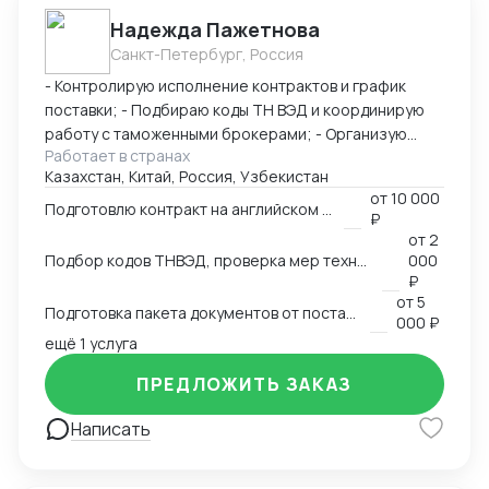
Надежда Пажетнова
Санкт-Петербург, Россия
- Контролирую исполнение контрактов и график
поставки; - Подбираю коды ТН ВЭД и координирую
работу с таможенными брокерами; - Организую
Работает в странах
сертификацию и взаимодействие с
Казахстан, Китай, Россия, Узбекистан
аккредитованными органами; - Снижаю расходы за
от
10 000
счёт оптимизации логистики и правильного кода; -
Подготовлю контракт на английском языке
₽
Обеспечиваю юридическую чистоту сделок,
от
2
точность инвойсов, упаковочных листов, контрактов.
Подбор кодов ТНВЭД, проверка мер технического регулирования, запретов и ограничений
000
₽
от
5
Подготовка пакета документов от поставщика на EXW, FCA, CIF, FOB
000 ₽
ещё 1 услуга
ПРЕДЛОЖИТЬ ЗАКАЗ
Написать