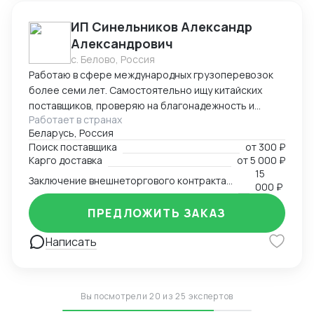
ИП Синельников Александр
Александрович
с. Белово, Россия
Работаю в сфере международных грузоперевозок
более семи лет. Самостоятельно ищу китайских
поставщиков, проверяю на благонадежность и
Работает в странах
выстраиваю долгосрочные торговые отношения.
Беларусь, Россия
Осуществляю полный цикл сделки с китайскими
Поиск поставщика
от
300 ₽
производителями от поиска поставщика и выкупа
Карго доставка
от
5 000 ₽
товаров, до поставки продукции на склад покупателя.
15
Заключение внешнеторгового контракта на двух языках
Берусь за сложные проекты и помогаю решить
000 ₽
нестандартные вопросы.
ПРЕДЛОЖИТЬ ЗАКАЗ
Написать
Вы посмотрели 20 из 25 экспертов