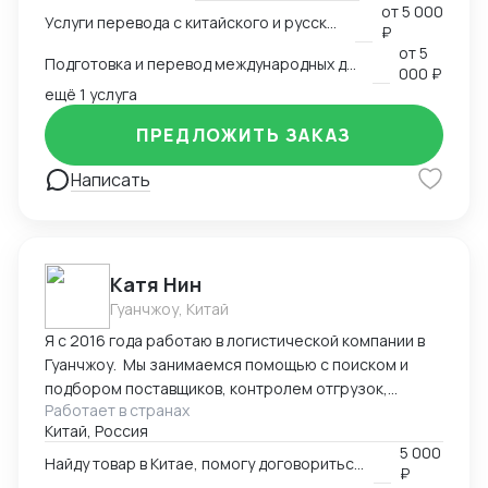
от
5 000
Услуги перевода с китайского и русского языков
предоставить консультации по внешней торговле.
₽
от
5
Подготовка и перевод международных договоров (русский-китайский)
000 ₽
ещё 1 услуга
ПРЕДЛОЖИТЬ ЗАКАЗ
Написать
Катя Нин
Гуанчжоу, Китай
Я с 2016 года работаю в логистической компании в
Гуанчжоу. Мы занимаемся помощью с поиском и
подбором поставщиков, контролем отгрузок,
Работает в странах
проверкой качества товара. В нашей компании
Китай, Россия
работает более 10 человек и мы всегда можем вам
5 000
помочь по любым вопросам связанным с заказом
Найду товар в Китае, помогу договориться о поставке
₽
товаров в Китае.