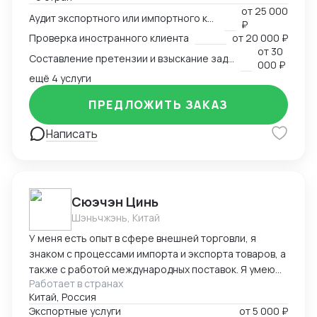
внешнеэкономических споров. Международный
от
25 000
арбитр (Рижский третейский суд / Рига, Латвия,
Аудит экспортного или импортного контракта
₽
международный арбитражный суд IAC / Алматы,
Проверка иностранного клиента
от
20 000 ₽
Казахстан).
от
30
Составление претензии и взыскание задолженности с иностранного клиента
000 ₽
ещё 4 услуги
ПРЕДЛОЖИТЬ ЗАКАЗ
Написать
Cюэчэн Цинь
Шэньчжэнь, Китай
У меня есть опыт в сфере внешней торговли, я
знаком с процессами импорта и экспорта товаров, а
также с работой международных поставок. Я умею
Работает в странах
вести переговоры с зарубежными партнерами,
Китай, Россия
заключать контракты, а также решать вопросы,
Экспортные услуги
от
5 000 ₽
связанные с логистикой и таможней. Могу