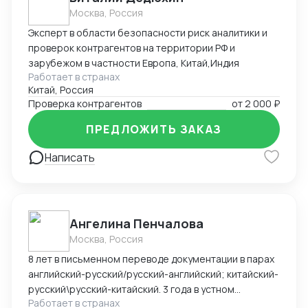
Москва, Россия
Эксперт в области безопасности риск аналитики и
проверок контрагентов на территории РФ и
зарубежом в частности Европа, Китай,Индия
Работает в странах
Китай, Россия
Проверка контрагентов
от
2 000 ₽
ПРЕДЛОЖИТЬ ЗАКАЗ
Написать
Ангелина Пенчалова
Москва, Россия
8 лет в письменном переводе документации в парах
английский-русский/русский-английский; китайский-
русский\русский-китайский. 3 года в устном
Работает в странах
переводе в паре китайский-русский\русский-