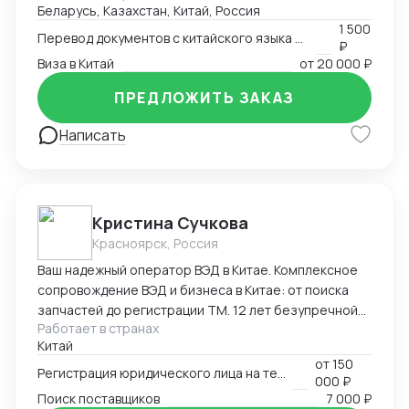
Беларусь, Казахстан, Китай, Россия
китайский.
1 500
Перевод документов с китайского языка на русский язык
₽
Виза в Китай
от
20 000 ₽
ПРЕДЛОЖИТЬ ЗАКАЗ
Написать
Кристина Сучкова
Красноярск, Россия
Ваш надежный оператор ВЭД в Китае. Комплексное
сопровождение ВЭД и бизнеса в Китае: от поиска
запчастей до регистрации ТМ. 12 лет безупречной
Работает в странах
логистики. Опыт и специализация: * 12 лет в ВЭД:
Китай
Глубокое понимание китайского рынка и
от
150
юридических тонкостей. * Профильные поставки:
Регистрация юридического лица на территории Китая
000 ₽
Экспертиза в категориях: автозапчасти,
Поиск поставщиков
7 000 ₽