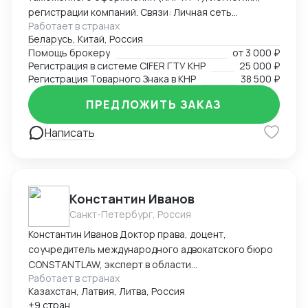
регистрации компаний. Связи: Личная сеть
Работает в странах
контактов в китайских таможенных органах, банках,
Беларусь, Китай, Россия
правительственных структурах (Харбин, Хэйхэ,
Помощь брокеру
от
3 000 ₽
Хэйлунцзян, Ченду, Хайнань), среди крупных
Регистрация в системе CIFER ГТУ КНР
25 000 ₽
корпораций (PetroChina, Sinopec, Haier и другие).
Регистрация Товарного Знака в КНР
38 500 ₽
Достижения: Первым легализовал ввоз иван-чая и
меда с чагой в Китай, регистрировал сложную
ПРЕДЛОЖИТЬ ЗАКАЗ
продукцию в CIFER, организовывал поставки
Написать
охраняемых видов рыб и ее икры, поднимал обороты
новых компаний в Китае с нуля до нескольких
миллионов в трансграничной торговле и в
международной логистике, спасал отношения между
инвесторами в международных кооперациях в
Константин Иванов
кризис.
Санкт-Петербург, Россия
Константин Иванов Доктор права, доцент,
соучредитель международного адвокатского бюро
CONSTANTLAW, эксперт в области
Работает в странах
внешнеэкономической деятельности,
Казахстан, Латвия, Литва, Россия
сопровождения международных сделок и решения
+9 стран