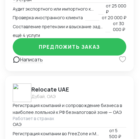
внешнеэкономических споров. Международный
от
25 000
арбитр (Рижский третейский суд / Рига, Латвия,
Аудит экспортного или импортного контракта
₽
международный арбитражный суд IAC / Алматы,
Проверка иностранного клиента
от
20 000 ₽
Казахстан).
от
30
Составление претензии и взыскание задолженности с иностранного клиента
000 ₽
ещё 4 услуги
ПРЕДЛОЖИТЬ ЗАКАЗ
Написать
Relocate UAE
Дубай, ОАЭ
Регистрация компаний и сопровождение бизнеса в
наиболее лояльной к РФ безналоговой зоне — ОАЭ
Работает в странах
ОАЭ
от
5
Регистрация компании во FreeZone и Mainland ОАЭ
500 ₽