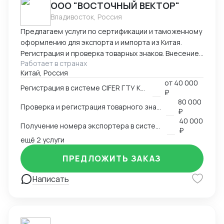
ООО "ВОСТОЧНЫЙ ВЕКТОР"
Владивосток, Россия
Предлагаем услуги по сертификации и таможенному
оформлению для экспорта и импорта из Китая.
Регистрация и проверка товарных знаков. Внесение
Работает в странах
в таможенный реестр товарных знаков.
Китай, Россия
Изготовление маркировки для пищевой продукции
от
40 000
для реализации в Китае. Получение номера
Регистрация в системе CIFER ГТУ КНР
₽
экспортера в системе китайской таможни. Подбор
80 000
Проверка и регистрация товарного знака в КНР
HS и CIQ кодов.
₽
40 000
Получение номера экспортера в системе ГТУ КНР
₽
ещё 2 услуги
ПРЕДЛОЖИТЬ ЗАКАЗ
Написать