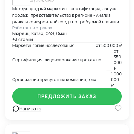
Международный маркетинг, сертификация, запуск
продаж , представительство в регионе - Анализ
рынка и конкурентной среды по требуемой позиции/
Работает в странах
группе товаров, обзор и анализ цен, конкурирующих
Бахрейн, Катар, ОАЭ, Оман
брендов, конкурентов по группам, обзор трендов,
+3 страны
национальных особенностей и традиции, основных
Маркетинговые исследования
от
500 000 ₽
груп потребителей на региональных рынках. swot
от
анализ - Сертификация и лицензирование
350
Сертификация, лицензирование продаж продовольственной продукции, продуктов питания на рынках Ближнего Востока,Азии, Северной Африки.
продукции, адоптация к условиям и требованиям
000
страны импортера - Запуск продаж, поиск
₽
1 000
дистрибутов, партнеров - Представление интересов
Организация присутствия компании,товаров, услуг на международном рынке, запуск продаж
000
Вашей компании в регионе
₽
ПРЕДЛОЖИТЬ ЗАКАЗ
Написать