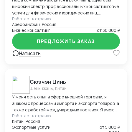
широкий спектр профессиональных консалтинговые
услуги для физических и юридических лиц,
Работает в странах
предпринимателей и бизнесменов на территории
Азербайджан, Россия
Азербайджана. Портфель наших заказчиков и
Бизнес консалтинг
от
30 000 ₽
клиентов в основном из стран СНГ. В список
стандартных услуг входит: - регистрация компании
ПРЕДЛОЖИТЬ ЗАКАЗ
на территории Азербайджана, включая открытие
счетов в банках - Полное сопровождение компании -
Написать
Помощь в подготовке и подаче документов при
получении ВНЖ - Содействие при получении
разрешения на работу в Азербайджане -
Бухгалтерское сопровождение (1С) - Ведение ВЭД
Cюэчэн Цинь
(договора, инвойсы, акты). - Помощь в проведении и
Шэньчжэнь, Китай
составлении документов при посреднических
У меня есть опыт в сфере внешней торговли, я
сделках. - Получение справок, лицензий и
знаком с процессами импорта и экспорта товаров, а
сертификатов - Бизнес консалтинг
также с работой международных поставок. Я умею
Работает в странах
вести переговоры с зарубежными партнерами,
Китай, Россия
заключать контракты, а также решать вопросы,
Экспортные услуги
от
5 000 ₽
связанные с логистикой и таможней. Могу