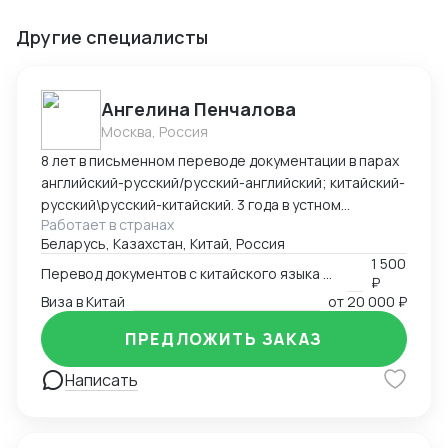
Другие специалисты
Ангелина Пенчалова
Москва, Россия
8 лет в письменном переводе документации в парах
английский-русский/русский-английский; китайский-
русский\русский-китайский. 3 года в устном
Работает в странах
переводе в паре китайский-русский\русский-
Беларусь, Казахстан, Китай, Россия
китайский.
1 500
Перевод документов с китайского языка на русский язык
₽
Виза в Китай
от
20 000 ₽
ПРЕДЛОЖИТЬ ЗАКАЗ
Написать