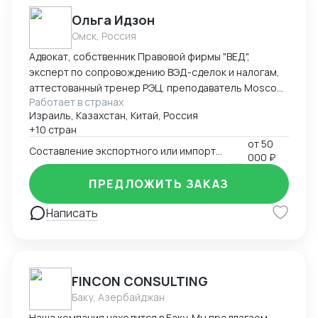
Ольга Идзон
Омск, Россия
Адвокат, собственник Правовой фирмы "ВЕД",
эксперт по сопровождению ВЭД-сделок и налогам,
аттестованный тренер РЭЦ, преподаватель Moscow
Работает в странах
Digital School. Неоднократно признана одним из
Израиль, Казахстан, Китай, Россия
лучших юристов по ВЭД рейтингом юристов России
+10 стран
Право.ру-300, Коммерсантъ. Деятельность фирмы
от
50
"ВЕД" по направлению ВЭД отмечена Forbes Legal.
Составление экспортного или импортного контракта
000 ₽
ПРЕДЛОЖИТЬ ЗАКАЗ
Написать
FINCON CONSULTING
Баку, Азербайджан
Наша компания находится в Баку. Мы предлагаем