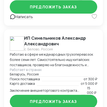
ПРЕДЛОЖИТЬ ЗАКАЗ
Написать
ИП Синельников Александр
Александрович
с. Белово, Россия
Работаю в сфере международных грузоперевозок
более семи лет. Самостоятельно ищу китайских
поставщиков, проверяю на благонадежность и
Работает в странах
выстраиваю долгосрочные торговые отношения.
Беларусь, Россия
Осуществляю полный цикл сделки с китайскими
Поиск поставщика
от
300 ₽
производителями от поиска поставщика и выкупа
Карго доставка
от
5 000 ₽
товаров, до поставки продукции на склад покупателя.
15
Заключение внешнеторгового контракта на двух языках
Берусь за сложные проекты и помогаю решить
000 ₽
нестандартные вопросы.
ПРЕДЛОЖИТЬ ЗАКАЗ