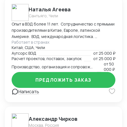
счетов (полное сопровождение). * Ведение
бухгалтерии по стандартам КНР. * Защита
Наталья Агеева
интеллектуальной собственности (регистрация
Сантьяго, Чили
торговых марок). * MICE-услуги: Организация
Опыт в ВЭД более 11 лет. Сотрудничество с прямыми
участия в выставках «под ключ» (от регистрации до
производителями в Китае, Европе, латинской
оформления стенда). Почему выбирают нас: *
Америке. ВЭД, международная логистика.
Прямое присутствие: Работаем без посредников
Работает в странах
Консалтинг. Закупки: оборудование, текстиль,
внутри Китая. * Безопасность: Проверка
Китай, США, Чили
товары народного потребления. Собственная база
контрагентов и контроль качества на местах. *
Аутсорс ВЭД
от
25 000 ₽
производств, логистика и платежи.
Экономия времени: Берем на себя всю бюрократию
Расчет проектов, поставок, закупок
от
25 000 ₽
— вы получаете готовый результат или товар.
от
50
Производство, организация и сопровождение всех этапов производства в Китае
000 ₽
ПРЕДЛОЖИТЬ ЗАКАЗ
Написать
Александр Чирков
Москва, Россия