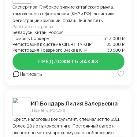
Экспертиза: Глубокое знание китайского рынка,
таможенного оформления (КНР и РФ), логистики,
регистрации компаний. Связи: Личная сеть
Работает в странах
контактов в китайских таможенных органах, банках,
Беларусь, Китай, Россия
правительственных структурах (Харбин, Хэйхэ,
Помощь брокеру
от
3 000 ₽
Хэйлунцзян, Ченду, Хайнань), среди крупных
Регистрация в системе CIFER ГТУ КНР
25 000 ₽
корпораций (PetroChina, Sinopec, Haier и другие).
Регистрация Товарного Знака в КНР
38 500 ₽
Достижения: Первым легализовал ввоз иван-чая и
меда с чагой в Китай, регистрировал сложную
ПРЕДЛОЖИТЬ ЗАКАЗ
продукцию в CIFER, организовывал поставки
Написать
охраняемых видов рыб и ее икры, поднимал обороты
новых компаний в Китае с нуля до нескольких
миллионов в трансграничной торговле и в
международной логистике, спасал отношения между
инвесторами в международных кооперациях в
ИП Бондарь Лилия Валерьевна
кризис.
Тюмень, Россия
Юрист, налоговый консультант, специалист по ВЭД.
Более 20 лет в консалтинге. Постоянный автор и
эксперт по международному налогообложению,