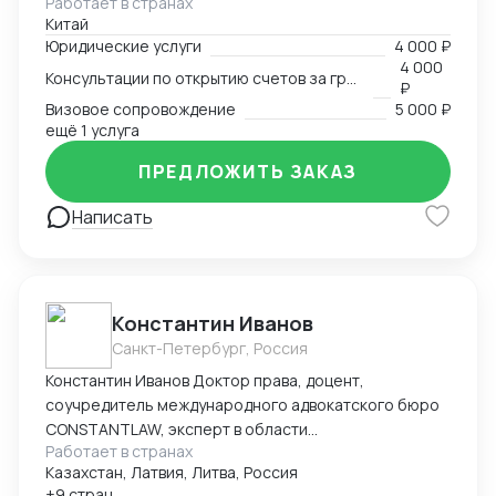
Работает в странах
Китай
Юридические услуги
4 000 ₽
4 000
Консультации по открытию счетов за границей
₽
Визовое сопровождение
5 000 ₽
ещё 1 услуга
ПРЕДЛОЖИТЬ ЗАКАЗ
Написать
Константин Иванов
Санкт-Петербург, Россия
Константин Иванов Доктор права, доцент,
соучредитель международного адвокатского бюро
CONSTANTLAW, эксперт в области
Работает в странах
внешнеэкономической деятельности,
Казахстан, Латвия, Литва, Россия
сопровождения международных сделок и решения
+9 стран