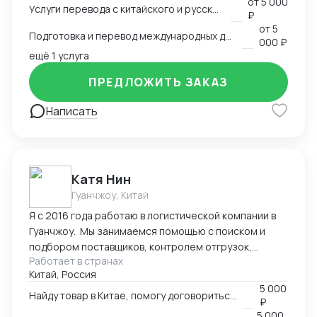
от
5 000
Услуги перевода с китайского и русского языков
предоставить консультации по внешней торговле.
₽
от
5
Подготовка и перевод международных договоров (русский-китайский)
000 ₽
ещё 1 услуга
ПРЕДЛОЖИТЬ ЗАКАЗ
Написать
Катя Нин
Гуанчжоу, Китай
Я с 2016 года работаю в логистической компании в
Гуанчжоу. Мы занимаемся помощью с поиском и
подбором поставщиков, контролем отгрузок,
Работает в странах
проверкой качества товара. В нашей компании
Китай, Россия
работает более 10 человек и мы всегда можем вам
5 000
помочь по любым вопросам связанным с заказом
Найду товар в Китае, помогу договориться о поставке
₽
товаров в Китае.
5 000