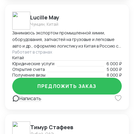
Lucille May
Чунцин, Китай
Занимаюсь экспортом промышленной химии,
оборудования, запчастей на грузовые и легковые
авто и др., оформляю логистику из Китая в Россию со
Работает в странах
всеми сопроводительными документами под ключ.
Китай
Предоставляю услуги вашего представительства в
Юридические услуги
6 000 ₽
Китае, помогаю с регистрацией компаний, а также
Открытие счета
5 000 ₽
есть опыт в открытии и автоматизации онлайн
Получение визы
8 000 ₽
магазинов на платформах Taobao, 1688, Meituan,
Jingdong. Помогаю найти поставщиков, наладить
ПРЕДЛОЖИТЬ ЗАКАЗ
производство, вести переговоры с китайской
Написать
стороной. Занимаюсь поиском и отправкой товаров
и пробников
Тимур Стафеев
Дубай, ОАЭ