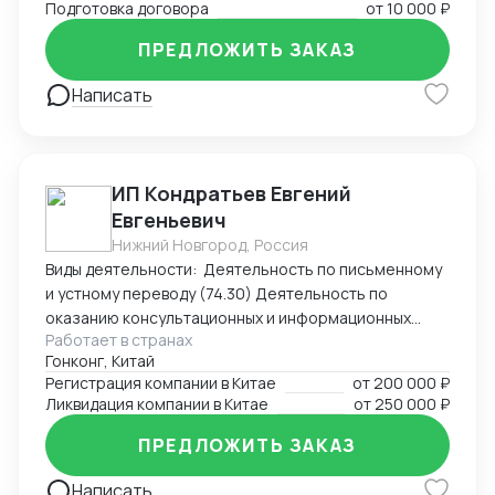
применению СОИДН, MLI. Подготовка правовых
Подготовка договора
от
10 000 ₽
заключений по налогообложению в РФ и
ПРЕДЛОЖИТЬ ЗАКАЗ
иностранных юрисдикциях. Структурирование
сделок. Анализ условий договоров, представление
Написать
интересов клиента в судах, налоговых органах,
банкротстве.
ИП Кондратьев Евгений
Евгеньевич
Нижний Новгород, Россия
Виды деятельности: Деятельность по письменному
и устному переводу (74.30) Деятельность по
оказанию консультационных и информационных
Работает в странах
услуг (63.99.1) Услуги по бронированию прочие и
Гонконг, Китай
сопутствующая деятельность (79.90)
Регистрация компании в Китае
от
200 000 ₽
Ликвидация компании в Китае
от
250 000 ₽
ПРЕДЛОЖИТЬ ЗАКАЗ
Написать