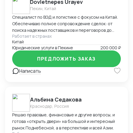
Dovletnepes Urayev
Пекин, Китай
Специалист по ВЭД и логистике с фокусом на Китай.
Обеспечиваю полное сопровождение сделок: от
поиска надежных поставщиков и переговоров до
Работает в странах
таможенного оформления и решения
Китай
нестандартных задач. Свободно владею китайским,
Юридические услуги в Пекине
200 000 ₽
русским и английским.
ПРЕДЛОЖИТЬ ЗАКАЗ
Написать
Альбина Седакова
Краснодар, Россия
Решаю правовые, финансовые и другие вопросы, и
готова «открыть двери» на большой и интересный
рынок Поднебесной, а в перспективе и всей Азии.