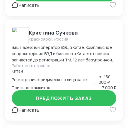
Написать
Кристина Сучкова
Красноярск, Россия
Ваш надежный оператор ВЭД в Китае. Комплексное
сопровождение ВЭД и бизнеса в Китае: от поиска
запчастей до регистрации ТМ. 12 лет безупречной
Работает в странах
логистики. Опыт и специализация: * 12 лет в ВЭД:
Китай
Глубокое понимание китайского рынка и
от
150
юридических тонкостей. * Профильные поставки:
Регистрация юридического лица на территории Китая
000 ₽
Экспертиза в категориях: автозапчасти,
Поиск поставщиков
7 000 ₽
промышленное и медицинское оборудование. Знаем
специфику сертификации и таможенной очистки
ПРЕДЛОЖИТЬ ЗАКАЗ
сложных грузов. Перечень услуг * Логистика и
Написать
импорт: Организация цепочек поставок любой
сложности. * Бизнес-инфраструктура в КНР: *
Регистрация компаний и открытие банковских