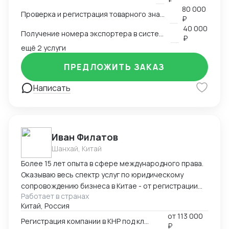
экспортера в системе китайской таможни. Подбор
80 000
Проверка и регистрация товарного знака в КНР
HS и CIQ кодов.
₽
40 000
Получение номера экспортера в системе ГТУ КНР
₽
ещё 2 услуги
ПРЕДЛОЖИТЬ ЗАКАЗ
Написать
Иван Филатов
Шанхай, Китай
Более 15 лет опыта в сфере международного права.
Оказываю весь спектр услуг по юридическому
сопровождению бизнеса в Китае - от регистрации
Работает в странах
компании с участием граждан России и получения
Китай, Россия
разрешения на работу, миграции бизнеса, открытия
от
113 000
счетов в местном банке, оформления приглашений
Регистрация компании в КНР под ключ
₽