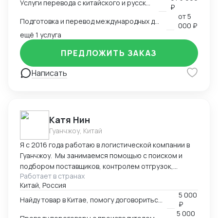
Услуги перевода с китайского и русского языков
предоставить консультации по внешней торговле.
₽
от
5
Подготовка и перевод международных договоров (русский-китайский)
000 ₽
ещё 1 услуга
ПРЕДЛОЖИТЬ ЗАКАЗ
Написать
Катя Нин
Гуанчжоу, Китай
Я с 2016 года работаю в логистической компании в
Гуанчжоу. Мы занимаемся помощью с поиском и
подбором поставщиков, контролем отгрузок,
Работает в странах
проверкой качества товара. В нашей компании
Китай, Россия
работает более 10 человек и мы всегда можем вам
5 000
помочь по любым вопросам связанным с заказом
Найду товар в Китае, помогу договориться о поставке
₽
товаров в Китае.
5 000