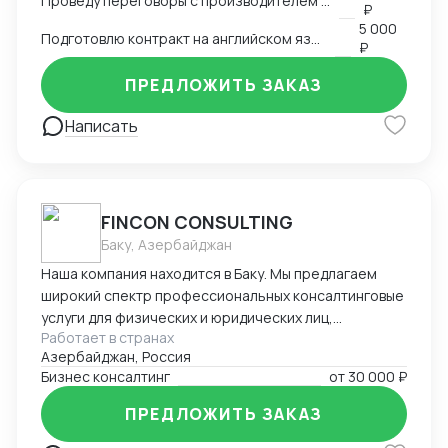
Проведу переговоры с производителем в Китае
₽
5 000
Подготовлю контракт на английском языке
₽
ПРЕДЛОЖИТЬ ЗАКАЗ
Написать
FINCON CONSULTING
Баку, Азербайджан
Наша компания находится в Баку. Мы предлагаем
широкий спектр профессиональных консалтинговые
услуги для физических и юридических лиц,
Работает в странах
предпринимателей и бизнесменов на территории
Азербайджан, Россия
Азербайджана. Портфель наших заказчиков и
Бизнес консалтинг
от
30 000 ₽
клиентов в основном из стран СНГ. В список
стандартных услуг входит: - регистрация компании
ПРЕДЛОЖИТЬ ЗАКАЗ
на территории Азербайджана, включая открытие