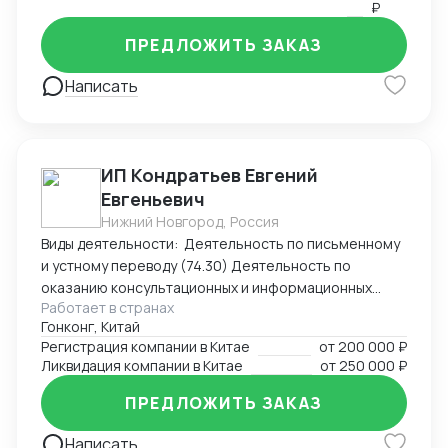
₽
ПРЕДЛОЖИТЬ ЗАКАЗ
Написать
ИП Кондратьев Евгений
Евгеньевич
Нижний Новгород, Россия
Виды деятельности: Деятельность по письменному
и устному переводу (74.30) Деятельность по
оказанию консультационных и информационных
Работает в странах
услуг (63.99.1) Услуги по бронированию прочие и
Гонконг, Китай
сопутствующая деятельность (79.90)
Регистрация компании в Китае
от
200 000 ₽
Ликвидация компании в Китае
от
250 000 ₽
ПРЕДЛОЖИТЬ ЗАКАЗ
Написать