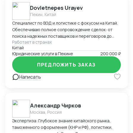
Dovletnepes Urayev
Пекин, Китай
Специалист по ВЭД и логистике с фокусом на Китай.
Обеспечиваю полное сопровождение сделок: от
поиска надежных поставщиков и переговоров до
Работает в странах
таможенного оформления и решения
Китай
нестандартных задач. Свободно владею китайским,
Юридические услуги в Пекине
200 000 ₽
русским и английским.
ПРЕДЛОЖИТЬ ЗАКАЗ
Написать
Александр Чирков
Москва, Россия
Экспертиза: Глубокое знание китайского рынка,
таможенного оформления (КНР и РФ), логистики,