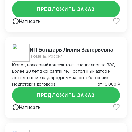
на въезд до взаимодействия с госорганами и
службами в Китае, проверки контрагентов до
ПРЕДЛОЖИТЬ ЗАКАЗ
подготовки и совершения сделок и абонентского
обслуживания бизнеса.
Написать
ИП Бондарь Лилия Валерьевна
Тюмень, Россия
Юрист, налоговый консультант, специалист по ВЭД.
Более 20 лет в консалтинге. Постоянный автор и
эксперт по международному налогообложению,
применению СОИДН, MLI. Подготовка правовых
Подготовка договора
от
10 000 ₽
заключений по налогообложению в РФ и
ПРЕДЛОЖИТЬ ЗАКАЗ
иностранных юрисдикциях. Структурирование
сделок. Анализ условий договоров, представление
Написать
интересов клиента в судах, налоговых органах,
банкротстве.