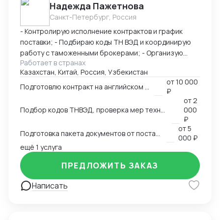
Надежда Пажетнова
Санкт-Петербург, Россия
- Контролирую исполнение контрактов и график
поставки; - Подбираю коды ТН ВЭД и координирую
работу с таможенными брокерами; - Организую
Работает в странах
сертификацию и взаимодействие с
Казахстан, Китай, Россия, Узбекистан
аккредитованными органами; - Снижаю расходы за
от
10 000
счёт оптимизации логистики и правильного кода; -
Подготовлю контракт на английском языке
₽
Обеспечиваю юридическую чистоту сделок,
от
2
точность инвойсов, упаковочных листов, контрактов.
Подбор кодов ТНВЭД, проверка мер технического регулирования, запретов и ограничений
000
₽
от
5
Подготовка пакета документов от поставщика на EXW, FCA, CIF, FOB
000 ₽
ещё 1 услуга
ПРЕДЛОЖИТЬ ЗАКАЗ
Написать