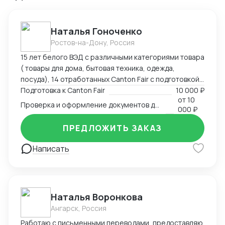
Наталья Гоноченко
Ростов-на-Дону, Россия
15 лет белого ВЭД с различными категориями товара
( товары для дома, бытовая техника, одежда,
посуда), 14 отработанных Canton Fair с подготовкой,
анализом и подбором ассортиментной матрицы.
Подготовка к Canton Fair
10 000 ₽
от
10
Подготовка полного пакета документов включая
Проверка и оформление документов для импорта из Китая
000 ₽
сертификацию, образцы, ввоз и оформление.
Оформление полного пакета документов для ТО и
ПРЕДЛОЖИТЬ ЗАКАЗ
доставки, просчет юнит экономики. Контроль
платежей через третьи страны и проверка
Написать
корректности Валютного контроля.
Наталья Воронкова
Ангарск, Россия
Работаю с письменными переводами, предоставляю