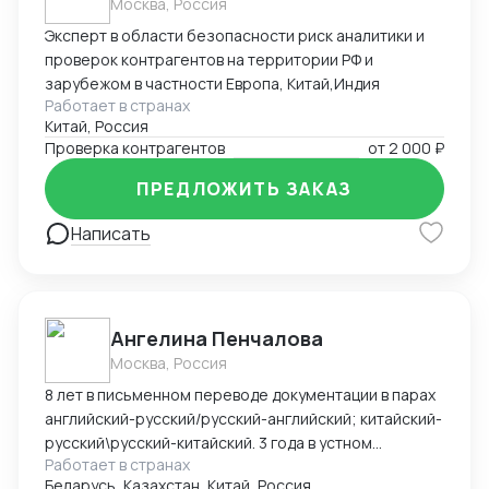
Москва, Россия
Эксперт в области безопасности риск аналитики и
проверок контрагентов на территории РФ и
зарубежом в частности Европа, Китай,Индия
Работает в странах
Китай, Россия
Проверка контрагентов
от
2 000 ₽
ПРЕДЛОЖИТЬ ЗАКАЗ
Написать
Ангелина Пенчалова
Москва, Россия
8 лет в письменном переводе документации в парах
английский-русский/русский-английский; китайский-
русский\русский-китайский. 3 года в устном
Работает в странах
переводе в паре китайский-русский\русский-
Беларусь, Казахстан, Китай, Россия