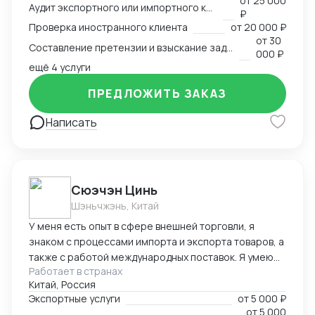
от
25 000
арбитр (Рижский третейский суд / Рига, Латвия,
Аудит экспортного или импортного контракта
₽
международный арбитражный суд IAC / Алматы,
Проверка иностранного клиента
от
20 000 ₽
Казахстан).
от
30
Составление претензии и взыскание задолженности с иностранного клиента
000 ₽
ещё 4 услуги
ПРЕДЛОЖИТЬ ЗАКАЗ
Написать
Cюэчэн Цинь
Шэньчжэнь, Китай
У меня есть опыт в сфере внешней торговли, я
знаком с процессами импорта и экспорта товаров, а
также с работой международных поставок. Я умею
Работает в странах
вести переговоры с зарубежными партнерами,
Китай, Россия
заключать контракты, а также решать вопросы,
Экспортные услуги
от
5 000 ₽
связанные с логистикой и таможней. Могу
от
5 000