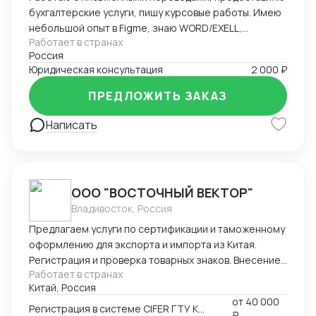
бухгалтерские услуги, пишу курсовые работы. Имею
небольшой опыт в Figme, знаю WORD/EXELL,
Работает в странах
составляю и редактирую таблицы. Рассматриваю
Россия
подработку, рассмотрю Ваши варианты.
Юридическая консультация
2 000 ₽
ПРЕДЛОЖИТЬ ЗАКАЗ
Написать
ООО "ВОСТОЧНЫЙ ВЕКТОР"
Владивосток, Россия
Предлагаем услуги по сертификации и таможенному
оформлению для экспорта и импорта из Китая.
Регистрация и проверка товарных знаков. Внесение
Работает в странах
в таможенный реестр товарных знаков.
Китай, Россия
Изготовление маркировки для пищевой продукции
от
40 000
для реализации в Китае. Получение номера
Регистрация в системе CIFER ГТУ КНР
₽