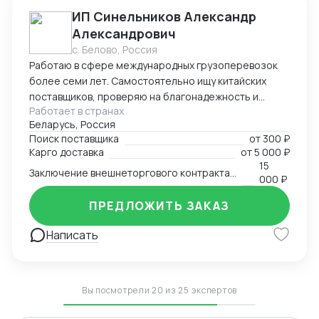
ИП Синельников Александр
Александрович
с. Белово, Россия
Работаю в сфере международных грузоперевозок
более семи лет. Самостоятельно ищу китайских
поставщиков, проверяю на благонадежность и
Работает в странах
выстраиваю долгосрочные торговые отношения.
Беларусь, Россия
Осуществляю полный цикл сделки с китайскими
Поиск поставщика
от
300 ₽
производителями от поиска поставщика и выкупа
Карго доставка
от
5 000 ₽
товаров, до поставки продукции на склад покупателя.
15
Заключение внешнеторгового контракта на двух языках
Берусь за сложные проекты и помогаю решить
000 ₽
нестандартные вопросы.
ПРЕДЛОЖИТЬ ЗАКАЗ
Написать
Вы посмотрели 20 из 25 экспертов