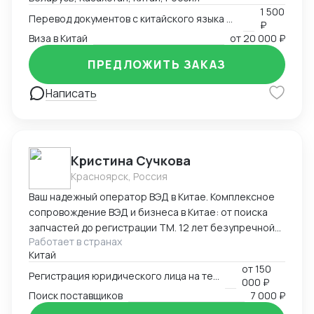
китайский.
1 500
Перевод документов с китайского языка на русский язык
₽
Виза в Китай
от
20 000 ₽
ПРЕДЛОЖИТЬ ЗАКАЗ
Написать
Кристина Сучкова
Красноярск, Россия
Ваш надежный оператор ВЭД в Китае. Комплексное
сопровождение ВЭД и бизнеса в Китае: от поиска
запчастей до регистрации ТМ. 12 лет безупречной
Работает в странах
логистики. Опыт и специализация: * 12 лет в ВЭД:
Китай
Глубокое понимание китайского рынка и
от
150
юридических тонкостей. * Профильные поставки:
Регистрация юридического лица на территории Китая
000 ₽
Экспертиза в категориях: автозапчасти,
Поиск поставщиков
7 000 ₽
промышленное и медицинское оборудование. Знаем