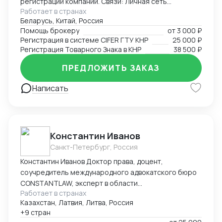
регистрации компаний. Связи: Личная сеть
Работает в странах
контактов в китайских таможенных органах, банках,
Беларусь, Китай, Россия
правительственных структурах (Харбин, Хэйхэ,
Помощь брокеру
от
3 000 ₽
Хэйлунцзян, Ченду, Хайнань), среди крупных
Регистрация в системе CIFER ГТУ КНР
25 000 ₽
корпораций (PetroChina, Sinopec, Haier и другие).
Регистрация Товарного Знака в КНР
38 500 ₽
Достижения: Первым легализовал ввоз иван-чая и
меда с чагой в Китай, регистрировал сложную
ПРЕДЛОЖИТЬ ЗАКАЗ
продукцию в CIFER, организовывал поставки
Написать
охраняемых видов рыб и ее икры, поднимал обороты
новых компаний в Китае с нуля до нескольких
миллионов в трансграничной торговле и в
международной логистике, спасал отношения между
инвесторами в международных кооперациях в
Константин Иванов
кризис.
Санкт-Петербург, Россия
Константин Иванов Доктор права, доцент,
соучредитель международного адвокатского бюро
CONSTANTLAW, эксперт в области
Работает в странах
внешнеэкономической деятельности,
Казахстан, Латвия, Литва, Россия
сопровождения международных сделок и решения
+9 стран
внешнеэкономических споров. Международный