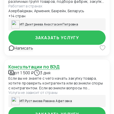
различных групп товаров, подбора фабрик, закупки
Работает в странах
и доставки товаров из Китая (КАРГО и белый ввоз).
Азербайджан, Армения, Бахрейн, Беларусь
Работаю со странами Европы, США, ОАЭ, Турцией,
Китаем и странами СНГ. Опыт: 11 лет личного опыта
+14 стран
как собственника компании. 9+ лет работы в
ИП Дмитриева Анастасия Петровна
крупных сетях «Магнит» и «Светофор». 10 лет
консалтинга в закупках, логистике и ВЭД.
ЗАКАЗАТЬ УСЛУГУ
Написать
Консультации по ВЭД
от 1 500 ₽
3 дня
Если вы не знаете с чего начать закупку товара,
хотите проверить контрагента или возникли споры
с контрагентом. Если возникли вопросы по
Услуга не зависит от страны
правильному таможенному оформлению или другие
вопросы, я помогу вам с ними разобраться
ИП Рустамова Равана Афатовна