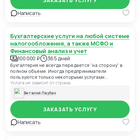
ЗАКАЗАТЬ УСЛУГУ
Написать
Бухгалтерские услуги на любой системе
налогообложения, а также МСФО и
Финансовый анализ и учет
100 000 ₽
365 дней
Бухгалтерия не всегда передается “на сторону” в
полном объеме. Иногда предприниматели
пользуются только некоторыми услугами
Услуга не зависит от страны
аутсорсеров. Бухгалтерское консультирование:
обычно используется для контроля штатных
Виталий Лаубах
бухгалтеров или в сложных случаях, когда нужно
решить особую задачу: разблокировать счет,
наладить работу с иностранной компанией.
ЗАКАЗАТЬ УСЛУГУ
Выборочный аутсорсинг: иногда фирмы отдают
удаленному бухгалтеру расчет зарплаты или
Написать
подготовку отчетности, при этом сам бухучет
ведется внутри фирмы, и контроль над всеми
важными процессами сохраняет руководитель.