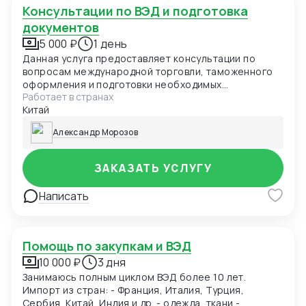
Полный аутсорсинг: передача всех бухгалтерских
Консультации по ВЭД и подготовка
задач сторонней компании. Организация работает
документов
без бухгалтерии, только подписание всех
5 000 ₽
1 день
документов и отчетов остается за директором.
Учет ведется от лица главного бухгалтера: при
Данная услуга предоставляет консультации по
такой услуге аутсорсер ведет учет и составляет
вопросам международной торговли, таможенного
отчетность, а еще подписывает в документы,
оформления и подготовки необходимых
предусмотренные в договоре. Плюс для компании-
Работает в странах
документов. Стоимость услуги зависит от
заказчика — не нужно тратить время на обработку
Китай
сложности вопроса и объема консультации.
документов.
Александр Морозов
ЗАКАЗАТЬ УСЛУГУ
Написать
Помощь по закупкам и ВЭД
10 000 ₽
3 дня
Занимаюсь полным циклом ВЭД более 10 лет.
Импорт из стран: - Франция, Италия, Турция,
Сербия, Китай, Индия и др. - одежда, ткани -