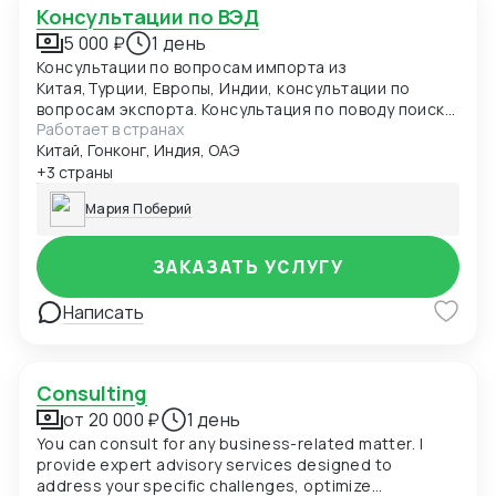
Консультации по ВЭД
5 000 ₽
1 день
Консультации по вопросам импорта из
Китая,Турции, Европы, Индии, консультации по
вопросам экспорта. Консультация по поводу поиска
Работает в странах
товара, проверки качества, оценки рисков,
Китай, Гонконг, Индия, ОАЭ
логистики, создания собственной торговой марки
+3 страны
Мария Поберий
ЗАКАЗАТЬ УСЛУГУ
Написать
Consulting
от 20 000 ₽
1 день
You can consult for any business-related matter. I
provide expert advisory services designed to
address your specific challenges, optimize