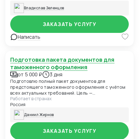
комиссиях посредников. ✅ Дам пошаговый план: что
Владислав Зеленцов
делать дальше, какие документы готовить, к кому
обращаться. ✅ Ответы на все ваши вопросы —
простым языком, без «заумных» терминов.
ЗАКАЗАТЬ УСЛУГУ
Написать
Подготовка пакета документов для
таможенного оформления
от 5 000 ₽
3 дня
Подготовлю полный пакет документов для
предстоящего таможенного оформления с учётом
всех актуальных требований. Цель —
Работает в странах
минимизировать риски при растаможке и
Россия
обеспечить декларанту максимально удобную и
прозрачную работу с документацией.
Даниил Жирнов
ЗАКАЗАТЬ УСЛУГУ