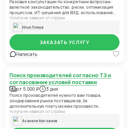
Разовые консультации по конкретным вопросам:
валютное законодательство, риски, оптимизация
процессов, ИТ-решения для ВЭД, использование
Услуга не зависит от страны
ИИ и других онлайн инструментов в работе по ВЭД.
Цена: от 15 000 ₽ Срок: 1-3 дня
Илья Лойша
ЗАКАЗАТЬ УСЛУГУ
Написать
Поиск производителей согласно ТЗ и
согласование условий поставки
от 5 000 ₽
3 дня
Поиск производителей нужного вам товара,
зондирование рынка поставщиков. За
дополнительную плату можем произвести
Услуга не зависит от страны
инспекцию завода, партии и процесса
изготовления; затаможку/растаможку, наладить
Асанали Магзамов
доставку до базиса заказчика, получение образцов