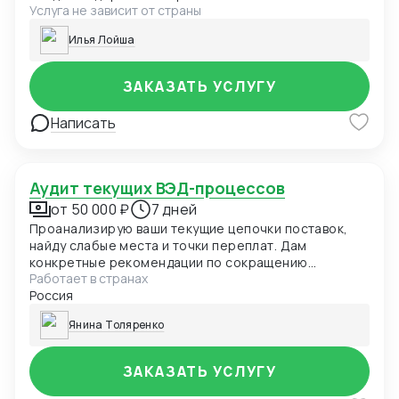
Услуга не зависит от страны
бюджетированием. Цена: от 150 000 ₽/месяц Срок:
2-3 месяца
Илья Лойша
ЗАКАЗАТЬ УСЛУГУ
Написать
Аудит текущих ВЭД-процессов
от 50 000 ₽
7 дней
Проанализирую ваши текущие цепочки поставок,
найду слабые места и точки переплат. Дам
конкретные рекомендации по сокращению
Работает в странах
расходов и ускорению процессов.
Россия
Янина Толяренко
ЗАКАЗАТЬ УСЛУГУ