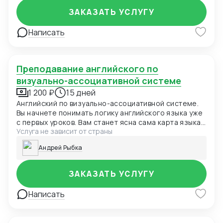
ЗАКАЗАТЬ УСЛУГУ
Написать
Преподавание английского по
визуально-ассоциативной системе
1 200 ₽
15 дней
Английский по визуально-ассоциативной системе.
Вы начнете понимать логику английского языка уже
с первых уроков. Вам станет ясна сама карта языка,
Услуга не зависит от страны
без нудных академических конструкций. Вы поймете
язык так, как понимаете свой родной.
Андрей Рыбка
ЗАКАЗАТЬ УСЛУГУ
Написать