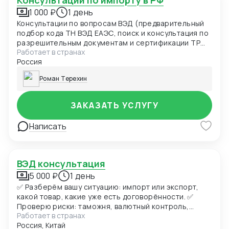
Консультации по импорту в РФ
1 000 ₽
1 день
Консультации по вопросам ВЭД (предварительный
подбор кода ТН ВЭД ЕАЭС, поиск и консультация по
разрешительным документам и сертификации ТР
Работает в странах
ТС/ТР ЕАЭС)
Россия
Роман Терехин
ЗАКАЗАТЬ УСЛУГУ
Написать
ВЭД консультация
5 000 ₽
1 день
✅ Разберём вашу ситуацию: импорт или экспорт,
какой товар, какие уже есть договорённости. ✅
Проверю риски: таможня, валютный контроль,
Работает в странах
документы, сертификация, логистика. ✅ Подскажу,
Россия, Китай
как сэкономить: на логистике, курсе валют,