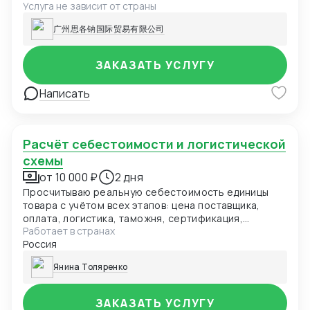
Услуга не зависит от страны
operations, and drive sustainable growth.
广州思各钠国际贸易有限公司
ЗАКАЗАТЬ УСЛУГУ
Написать
Расчёт себестоимости и логистической
схемы
от 10 000 ₽
2 дня
Просчитываю реальную себестоимость единицы
товара с учётом всех этапов: цена поставщика,
оплата, логистика, таможня, сертификация,
Работает в странах
доставка до склада. Оптимизирую цепочку под ваш
Россия
бюджет.
Янина Толяренко
ЗАКАЗАТЬ УСЛУГУ