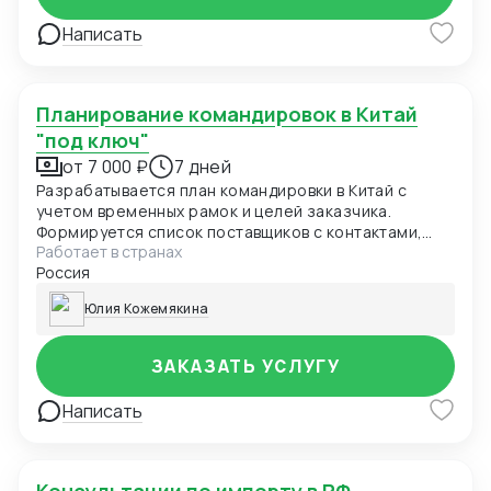
Написать
Планирование командировок в Китай
"под ключ"
от 7 000 ₽
7 дней
Разрабатывается план командировки в Китай с
учетом временных рамок и целей заказчика.
Формируется список поставщиков с контактами,
Работает в странах
даты встреч.
Россия
Юлия Кожемякина
ЗАКАЗАТЬ УСЛУГУ
Написать