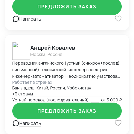
ПРЕДЛОЖИТЬ ЗАКАЗ
Написать
Андрей Ковалев
Москва, Россия
Переводчик английского (устный (синхрон+послед),
письменный) технический; инженер-электрик;
инженер-автоматизатор. Неоднократно участвовал
Работает в странах
в командировках и работах за рубежом. Основной
Бангладеш, Китай, Россия, Узбекистан
послужной список: - фестиваль компании Blizzard
+3 страны
Entertainment -- BlizzCon 2017 (США); - выставка
Устный перевод (последовательный)
от
3 000 ₽
технологических достижений в Ганновере (Hannover
Messe 2019), переговоры с министром энергетики
ПРЕДЛОЖИТЬ ЗАКАЗ
Нижней Саксонии (ФРГ); - переговоры с послом
Дании в России (РАВИ Форум-2020); - работа и
Написать
командировки в Узбекистан, переговоры с