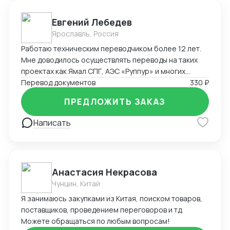
Евгений Лебедев
Ярославль, Россия
Работаю техническим переводчиком более 12 лет.
Мне доводилось осуществлять переводы на таких
проектах как Ямал СПГ, АЭС «Руппур» и многих
других промышленных и оборонных проектах на
Перевод документов
330 ₽
территории России и за её пределами
ПРЕДЛОЖИТЬ ЗАКАЗ
Написать
Анастасия Некрасова
Чунцин, Китай
Я занимаюсь закупками из Китая, поиском товаров,
поставщиков, проведением переговоров и тд.
Можете обращаться по любым вопросам!