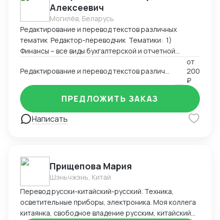
Алексеевич
Могилёв, Беларусь
Редактирование и перевод текстов различных
тематик Редактор-переводчик Тематики: 1)
Финансы – все виды бухгалтерской и отчетной
документации, аудиторские отчеты, планы и
от
Редактирование и перевод текстов различных тематик (английский-русский; русский-английский)
200
прогнозы экономического развития, аналитические
₽
исследования, системы управления рисками,
математические модели прогнозирования в
ПРЕДЛОЖИТЬ ЗАКАЗ
краткосрочной и долгосрочной перспективе.
Значительный опыт работы с агентствами
Написать
переводов, сотрудничающими с Центральным
Банком РФ. Владение специализированной
терминологией и знание правил подготовки
финансовой документации. Участие в нескольких
Прищепова Мария
проектах по локализации банковского
Шэньчжэнь, Китай
программного обеспечения (онлайн-системы
аналитики и системы Клиент-Банк). 2)
Перевод русски-китайский-русский. Техника,
Юриспруденция – учредительные документы
осветительные приборы, электроника. Моя коллега
(уставы, учредительные договоры), контракты,
китаянка, свободное владение русским, китайский