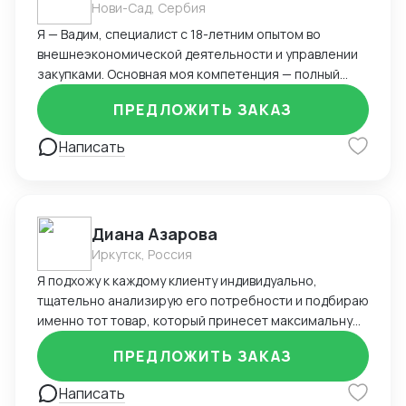
Нови-Сад, Сербия
Я — Вадим, специалист с 18-летним опытом во
внешнеэкономической деятельности и управлении
закупками. Основная моя компетенция — полный
цикл работы с зарубежными поставщиками, в первую
ПРЕДЛОЖИТЬ ЗАКАЗ
очередь из Китая, включая поиск, переговоры,
организацию логистики и таможенного оформления.
Написать
Ключевые навыки и достижения: Организовывал
прямые поставки из Китая через Alibaba, TaoBao,
1688, снижая логистические издержки и сроки
доставки. Запускал более 20 товаров под
Диана Азарова
собственным брендом на маркетплейсах Ozon и
Wildberries. Контролировал бюджет закупок до 350
Иркутск, Россия
000 $ в год, оптимизируя расходы и условия
Я подхожу к каждому клиенту индивидуально,
предоплаты. Вёл сопровождение сертификации
тщательно анализирую его потребности и подбираю
продукции, претензионную работу и возвраты.
именно тот товар, который принесет максимальную
Управлял складскими остатками и рассчитывал
прибыль. Мой опыт позволяет мне не только
оптимальные объёмы закупок, обеспечивая
ПРЕДЛОЖИТЬ ЗАКАЗ
находить лучшие предложения, но и обеспечивать
оборачиваемость и минимизацию out-of-stock.
полное сопровождение сделки – от первого
Написать
Уверенно работаю с ВЭД-документацией,
контакта с поставщиком до доставки товара в ваш