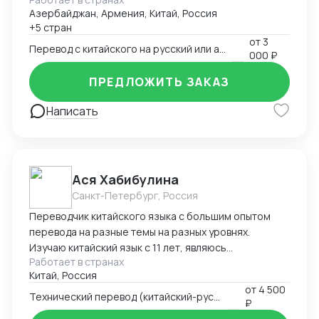
Азербайджан, Армения, Китай, Россия
+5 стран
от
3
Перевод с китайского на русский или английский
000 ₽
ПРЕДЛОЖИТЬ ЗАКАЗ
Написать
Ася Хабибулина
Санкт-Петербург, Россия
Переводчик китайского языка с большим опытом
перевода на разные темы на разных уровнях.
Изучаю китайский язык с 11 лет, являюсь
Работает в странах
выпускником факультета Китаеведения Восточного
Китай, Россия
Института ДВГУ. Шесть лет прожила в Китае,
от
4 500
обучаясь в магистратуре и работая переводчиком
Технический перевод (китайский-русский)
₽
как индивидуально, так и в крупных китайских