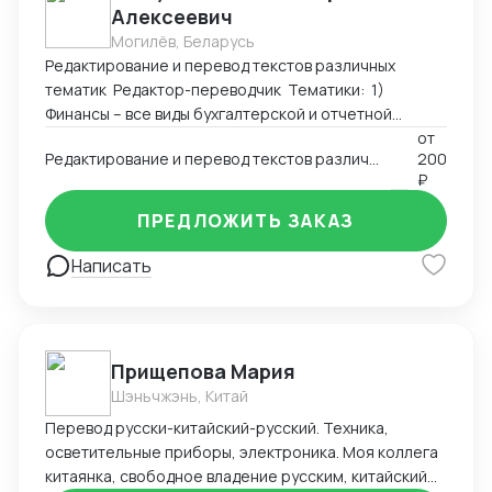
Алексеевич
Могилёв, Беларусь
Редактирование и перевод текстов различных
тематик Редактор-переводчик Тематики: 1)
Финансы – все виды бухгалтерской и отчетной
документации, аудиторские отчеты, планы и
от
Редактирование и перевод текстов различных тематик (английский-русский; русский-английский)
200
прогнозы экономического развития, аналитические
₽
исследования, системы управления рисками,
математические модели прогнозирования в
ПРЕДЛОЖИТЬ ЗАКАЗ
краткосрочной и долгосрочной перспективе.
Значительный опыт работы с агентствами
Написать
переводов, сотрудничающими с Центральным
Банком РФ. Владение специализированной
терминологией и знание правил подготовки
финансовой документации. Участие в нескольких
Прищепова Мария
проектах по локализации банковского
Шэньчжэнь, Китай
программного обеспечения (онлайн-системы
аналитики и системы Клиент-Банк). 2)
Перевод русски-китайский-русский. Техника,
Юриспруденция – учредительные документы
осветительные приборы, электроника. Моя коллега
(уставы, учредительные договоры), контракты,
китаянка, свободное владение русским, китайский