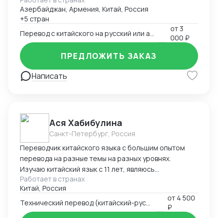
Азербайджан, Армения, Китай, Россия
+5 стран
от
3
Перевод с китайского на русский или английский
000 ₽
ПРЕДЛОЖИТЬ ЗАКАЗ
Написать
Ася Хабибулина
Санкт-Петербург, Россия
Переводчик китайского языка с большим опытом
перевода на разные темы на разных уровнях.
Изучаю китайский язык с 11 лет, являюсь
Работает в странах
выпускником факультета Китаеведения Восточного
Китай, Россия
Института ДВГУ. Шесть лет прожила в Китае,
от
4 500
обучаясь в магистратуре и работая переводчиком
Технический перевод (китайский-русский)
₽
как индивидуально, так и в крупных китайских