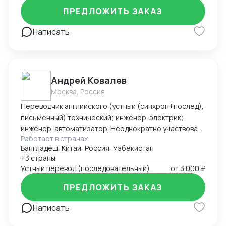
ПРЕДЛОЖИТЬ ЗАКАЗ
Написать
Андрей Ковалев
Москва, Россия
Переводчик английского (устный (синхрон+послед),
письменный) технический; инженер-электрик;
инженер-автоматизатор. Неоднократно участвовал
Работает в странах
в командировках и работах за рубежом. Основной
Бангладеш, Китай, Россия, Узбекистан
послужной список: - фестиваль компании Blizzard
+3 страны
Entertainment -- BlizzCon 2017 (США); - выставка
Устный перевод (последовательный)
от
3 000 ₽
технологических достижений в Ганновере (Hannover
Messe 2019), переговоры с министром энергетики
ПРЕДЛОЖИТЬ ЗАКАЗ
Нижней Саксонии (ФРГ); - переговоры с послом
Дании в России (РАВИ Форум-2020); - работа и
Написать
командировки в Узбекистан, переговоры с