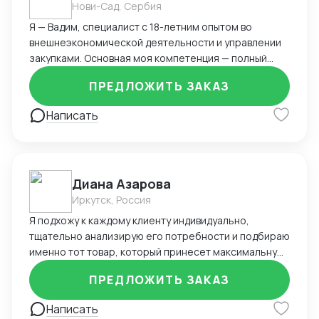
Нови-Сад, Сербия
Я — Вадим, специалист с 18-летним опытом во
внешнеэкономической деятельности и управлении
закупками. Основная моя компетенция — полный
цикл работы с зарубежными поставщиками, в первую
ПРЕДЛОЖИТЬ ЗАКАЗ
очередь из Китая, включая поиск, переговоры,
организацию логистики и таможенного оформления.
Написать
Ключевые навыки и достижения: Организовывал
прямые поставки из Китая через Alibaba, TaoBao,
1688, снижая логистические издержки и сроки
доставки. Запускал более 20 товаров под
Диана Азарова
собственным брендом на маркетплейсах Ozon и
Wildberries. Контролировал бюджет закупок до 350
Иркутск, Россия
000 $ в год, оптимизируя расходы и условия
Я подхожу к каждому клиенту индивидуально,
предоплаты. Вёл сопровождение сертификации
тщательно анализирую его потребности и подбираю
продукции, претензионную работу и возвраты.
именно тот товар, который принесет максимальную
Управлял складскими остатками и рассчитывал
прибыль. Мой опыт позволяет мне не только
оптимальные объёмы закупок, обеспечивая
ПРЕДЛОЖИТЬ ЗАКАЗ
находить лучшие предложения, но и обеспечивать
оборачиваемость и минимизацию out-of-stock.
полное сопровождение сделки – от первого
Написать
Уверенно работаю с ВЭД-документацией,
контакта с поставщиком до доставки товара в ваш