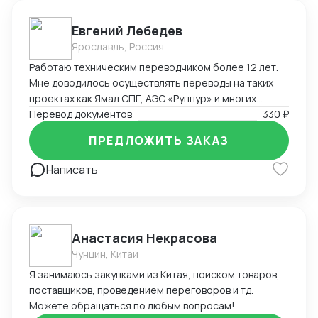
Евгений Лебедев
Ярославль, Россия
Работаю техническим переводчиком более 12 лет.
Мне доводилось осуществлять переводы на таких
проектах как Ямал СПГ, АЭС «Руппур» и многих
других промышленных и оборонных проектах на
Перевод документов
330 ₽
территории России и за её пределами
ПРЕДЛОЖИТЬ ЗАКАЗ
Написать
Анастасия Некрасова
Чунцин, Китай
Я занимаюсь закупками из Китая, поиском товаров,
поставщиков, проведением переговоров и тд.
Можете обращаться по любым вопросам!