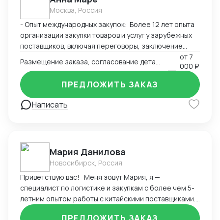
Москва, Россия
- Опыт международных закупок: Более 12 лет опыта
организации закупки товаров и услуг у зарубежных
поставщиков, включая переговоры, заключение
контрактов и контроль исполнения обязательств. -
от
7
Размещение заказа, согласование деталей (технических, финансовых)
000 ₽
Установление партнерских отношений с
международными компаниями, оценка надежности
ПРЕДЛОЖИТЬ ЗАКАЗ
партнеров и выбор оптимальных условий поставки. -
Организация доставки грузов морским, воздушным и
Написать
автомобильным транспортом, обеспечение
соблюдения сроков поставок и минимизация рисков
- с предоставлением документов - Организация
доставки грузов Карго - Подготовка документов для
Мария Данилова
таможенного оформления (взаимодействие с
Новосибирск, Россия
таможенными органами разных стран), решение
вопросов, связанных с импортом/экспортом
Приветствую вас! Меня зовут Мария, я —
продукции. - Оценка возможных рисков в
специалист по логистике и закупкам с более чем 5-
международной торговле, разработка мер по
летним опытом работы с китайскими поставщиками.
снижению вероятности сбоев и убытков. ---
Мой главный приоритет — обеспечить для вас
ПРЕДЛОЖИТЬ ЗАКАЗ
Ключевые компетенции - Глубокое понимание норм