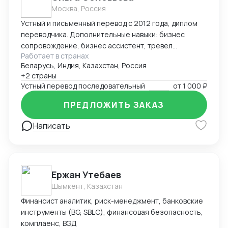
регулярные поездки в Китай, осмотр производств и
Москва, Россия
складов. 🔹 Прозрачность – отчеты на каждом этапе,
Устный и письменный перевод с 2012 года, диплом
фото-/видеофиксация товара. 🔹 Экономия времени
переводчика. Дополнительные навыки: бизнес
и денег – исключаю посредников, работаю
сопровождение, бизнес ассистент, тревел
напрямую с фабриками. 🔹 Гибкость – подстроюсь
Работает в странах
поддержка. Многогранный опыт работы и знания.
под ваши требования по срокам, бюджету и
Беларусь, Индия, Казахстан, Россия
Техническая тематика, любые акценты. Быстрый вход
объёмам. Сроки выполнения поиска товара - до 7-
+2 страны
в новый проект.
ми дней. Буду рада помочь найти именно то, что
Устный перевод последовательный
от
1 000 ₽
нужно Вам!
ПРЕДЛОЖИТЬ ЗАКАЗ
Написать
Ержан Утебаев
Шымкент, Казахстан
Финансист аналитик, риск-менеджмент, банковские
инструменты (BG, SBLC), финансовая безопасность,
комплаенс, ВЭД