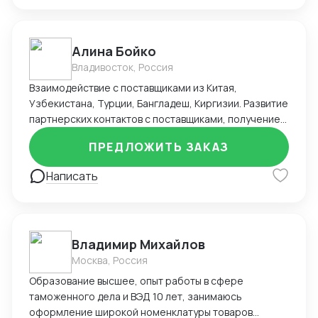
Алина Бойко
Владивосток, Россия
Взаимодействие с поставщиками из Китая,
Узбекистана, Турции, Бангладеш, Киргизии. Развитие
партнерских контактов с поставщиками, получение
льготных условий сотрудничества. Полное ведение
ПРЕДЛОЖИТЬ ЗАКАЗ
заказа: поиск, контроль оплаты, исполнение условий
и сроков поставки, ведение учёта текущих сделок.
Написать
Подготовка и проведение закупочной компании:
Мониторинг и анализ конкурентности на рынке,
подготовка конкурентных листов отделу закупа;
Подготовка проектов договорной документации:
Владимир Михайлов
договоров, дополнительных соглашений,
спецификаций, согласования их с контрагентами.
Москва, Россия
Работа с перевозчиками и экспедиторами; контроль
Образование высшее, опыт работы в сфере
сроков прихода на таможенные склады (СВХ) и РЦ.
таможенного дела и ВЭД 10 лет, занимаюсь
Понимание логистической цепочки и этапов
оформление широкой номенклатуры товаров