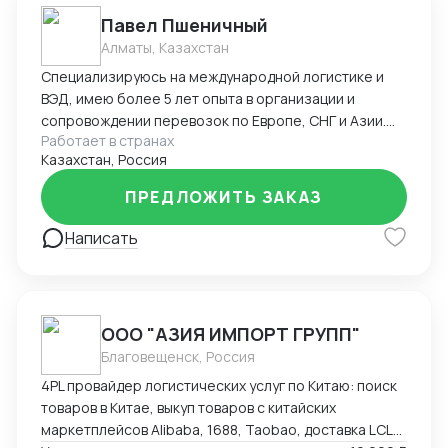
Павел Пшеничный
Алматы, Казахстан
Специализируюсь на международной логистике и
ВЭД, имею более 5 лет опыта в организации и
сопровождении перевозок по Европе, СНГ и Азии.
Работает в странах
Работал в крупных производственных и
Казахстан, Россия
логистических компаниях, где последовательно
прошёл путь от специалиста до менеджера по
ПРЕДЛОЖИТЬ ЗАКАЗ
развитию бизнеса. Мой профессиональный
профиль включает: Организацию международных
Написать
перевозок авто, авиа, морем, железной дорогой и
мультимодально; Построение логистических
цепочек «под ключ», включая выбор маршрутов,
оптимизацию сроков и контроль издержек;
ООО "АЗИЯ ИМПОРТ ГРУПП"
Подготовку полного комплекта международных
Благовещенск, Россия
документов: CMR, B/L, AWB, инвойсы, упаковочные
листы, экспортные и таможенные документы;
4PL провайдер логистических услуг по Китаю: поиск
Работа с портами, терминалами, станциями и
товаров в Китае, выкуп товаров с китайских
иностранными агентами; Контроль движения грузов,
маркетплейсов Alibaba, 1688, Taobao, доставка LCL