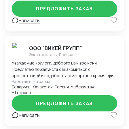
ПРЕДЛОЖИТЬ ЗАКАЗ
Написать
ООО "ВИКЕЙ ГРУПП"
Электросталь, Россия
Уважаемые коллеги, доброго Вам времени.
Предлагаю пожалуйста ознакомиться с
презентацией и подобрать комфортное время, для
Работает в странах
телефонного разговора. Коротко и только о том, как
Беларусь, Казахстан, Россия, Узбекистан
я могу стать для Вас выгодным, как в текущем
+1 страна
времени, так и на долгосрочной дистанции. Время
будет вложено исключительно с пользой. Если Вам
ПРЕДЛОЖИТЬ ЗАКАЗ
необходимо перевезти груз в фуре (тент/борт/
площадка) или негабарит, рекомендую обратить
Написать
внимание на мое письмо. Предлагаю пожалуйста
ознакомиться с нашей компанией, уверяю она как