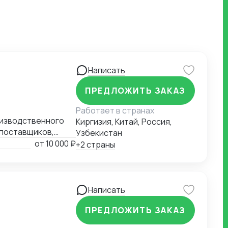
Написать
ПРЕДЛОЖИТЬ ЗАКАЗ
Работает в странах
оизводственного
Киргизия, Китай, Россия,
 поставщиков,
Узбекистан
 от фабрики до
от
10 000 ₽
+2 страны
акупочных
B-платформами
итов, проверка
Написать
 Lead Time).
т размещения до
ПРЕДЛОЖИТЬ ЗАКАЗ
). Знание