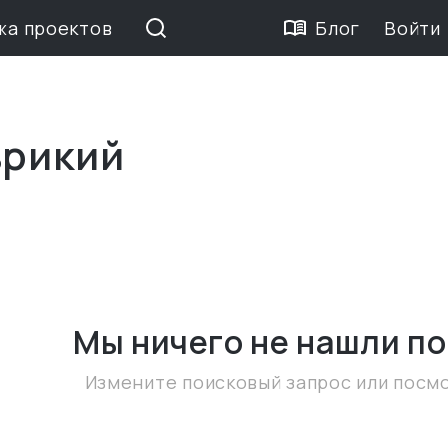
жа проектов
Блог
Войти
врикий
Мы ничего не нашли
по
Измените поисковый запрос или посм