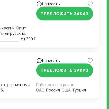
и ЗИП — выдувное
Написать
тация дизайн-
ПРЕДЛОЖИТЬ ЗАКАЗ
зы под задачи
одителя →
клиента
ический. Опыт
нтроль на каждом
отный русский
ву на
от
300 ₽
Написать
ПРЕДЛОЖИТЬ ЗАКАЗ
 с с различными
Работает в странах
3.
ОАЭ, Россия, США, Турция