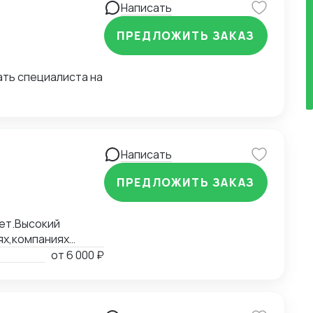
Написать
ПРЕДЛОЖИТЬ ЗАКАЗ
ать специалиста на
Написать
ПРЕДЛОЖИТЬ ЗАКАЗ
ет.Высокий
ях,компаниях
 за печатью
от
6 000 ₽