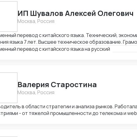
ышленное оборудование — оборудование для АЗС — КИП 
дование — зеркала, стекло и изделия из него — комплек
ИП Шувалов Алексей Олегович
тов (мебель, освещение, декор) — индивидуальные зака
Москва, Россия
нта Обеспечиваю полный цикл: поиск надежного произв
говоры → контроль качества → логистика → доставка до 
енный перевод с китайского языка. Технический, эконом
тирую: - прозрачность работы - соблюдение сроков - ко
ния языка 7 лет. Высшее техническое образование. Грам
 - оптимизацию цены и качества Буду рада сотрудничест
нт.
енный перевод с китайского языка на русский
мовыгодных условиях!
Валерия Старостина
Москва, Россия
одитель в области стратегии и анализа рынков. Работала
триями - от тяжелой промышленности до телекома и web 