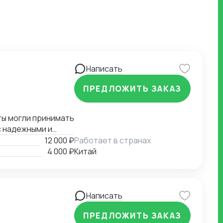
Написать
ПРЕДЛОЖИТЬ ЗАКАЗ
 надежными и
лиз рынка и имею
12 000 ₽
Работает в странах
ами. Я глубоко
4 000 ₽
Китай
предприниматели и
е готова
в Китае.
Написать
ПРЕДЛОЖИТЬ ЗАКАЗ