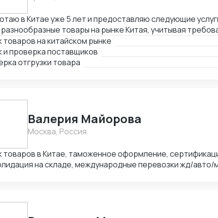
та с таможенными брокерами ВЭД (Беларусь) Работа с 
цей Работа с 1С
отаю в Китае уже 5 лет и предоставляю следующие услуги
 разнообразные товары на рынке Китая, учитывая требов
очтения клиента. 2. Поиск и проверка поставщиков: я а
 товаров на китайском рынке
жность и репутацию потенциальных поставщиков. Также 
к и проверка поставщиков
ятельности и оцениваю их способность выполнить заказ.
ерка отгрузки товара
зки товара: я контролирую процесс упаковки и маркиров
авкой. Кроме того, проверяю соответствие товара заяв
ованиям.
Валерия Майорова
Москва, Россия
оваров в Китае, таможенное оформление, сертификация товаров,
олидация на складе, международные перевозки жд/авто/
вное направление Китай-РФ), работа с честным знаком