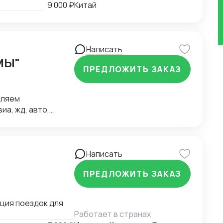
заданию до
9 000 ₽
Китай
аем полный
 -выезжаем на
адачи на месте
ого рынка, умение
Написать
МЫ"
ПРЕДЛОЖИТЬ ЗАКАЗ
вляем
а, жд, авто,
твенный
е 60 собственных
Написать
ПРЕДЛОЖИТЬ ЗАКАЗ
ация поездок для
Работает в странах