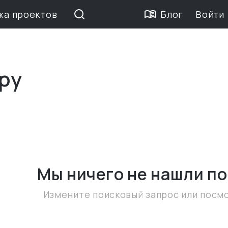
жа проектов
Блог
Войти
ру
Мы ничего не нашли
по
Измените поисковый запрос или посм