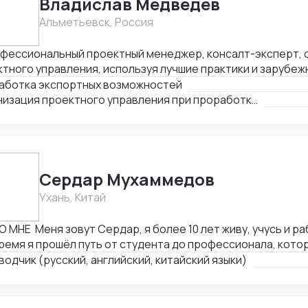
Владислав Медведев
Альметьевск, Россия
офессиональный проектный менеджер, консалт-эксперт, 
тного управления, используя лучшие практики и зарубежн
ерт в области таможенного законодательства и внешне
аботка экспортных возможностей
льности, 3. Эксперт в вопросах ценообразования, эконо
Организация проектного управления при проработке зарубежных рынков сбыта
ки ТЭО. 4. Организация маркетинговых исследований (ф
 тендер, сопровождение).
Сердар Мухаммедов
Ухань, Китай
О МНЕ Меня зовут Сердар, я более 10 лет живу, учусь и ра
ремя я прошёл путь от студента до профессионала, кото
тируется в китайском рынке, знает, как работают фабрик
одчик (русский, английский, китайский языки)
с-процессы изнутри. ⠀ Свободно владею четырьмя языкам
Китайский | 🇬🇧 Английский | 🇹🇲 Туркменский ⠀ Я помог
ниям находить любые товары, оборудование или автомоб