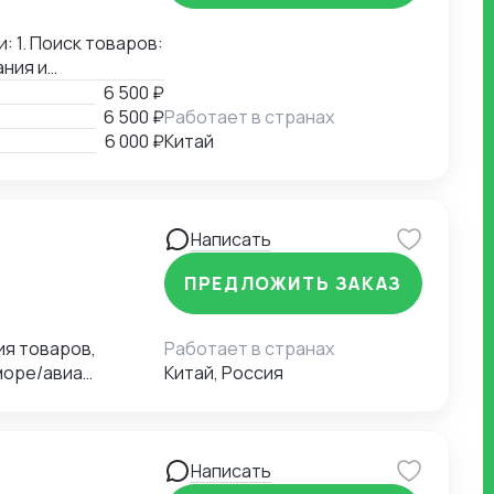
ассортиментной
: 1. Поиск товаров:
ания и
нализирую
6 500 ₽
провожу проверку
6 500 ₽
Работает в странах
 3. Проверка
6 000 ₽
Китай
ки товаров перед
ленным
Написать
ПРЕДЛОЖИТЬ ЗАКАЗ
Работает в странах
море/авиа
Китай, Россия
Написать