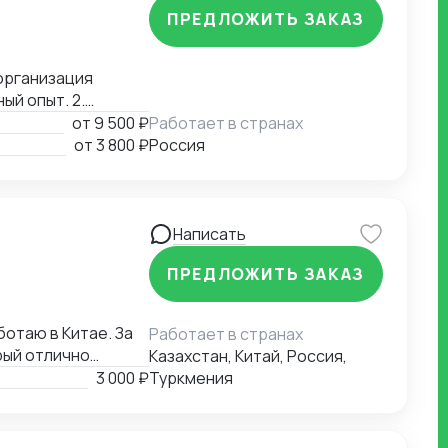
ПРЕДЛОЖИТЬ ЗАКАЗ
организация
ый опыт. 2.
-экономической
от
9 500 ₽
Работает в странах
мики сделок,
от
3 800 ₽
Россия
ормулировка целей
Написать
ПРЕДЛОЖИТЬ ЗАКАЗ
ботаю в Китае. За
Работает в странах
рый отлично
Казахстан, Китай, Россия,
и, логистика и
3 000 ₽
Туркмения
и: 🇷🇺 Русский |
аю людям и
или в Китае,