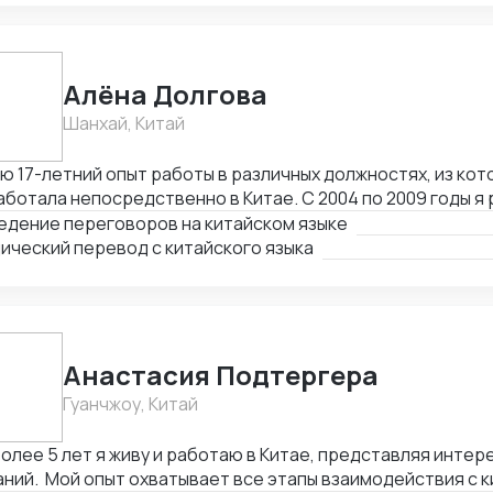
Алёна Долгова
Шанхай, Китай
ю 17-летний опыт работы в различных должностях, из кото
ботала непосредственно в Китае. С 2004 по 2009 годы я
одчиком, региональным представителем и специалистом 
едение переговоров на китайском языке
й. В период с 2009 по 2014 годы я была региональным п
ический перевод с китайского языка
ЕМ-ГОРЭЛТЕХ" в КНР, г. Шанхай. С 2014 по 2016 годы я з
джера по международным связям в отделе снабжения и 
итики ООО "ЗАВОД ГОРЭЛТЕХ.
Анастасия Подтергера
Гуанчжоу, Китай
олее 5 лет я живу и работаю в Китае, представляя интер
ний. Мой опыт охватывает все этапы взаимодействия с 