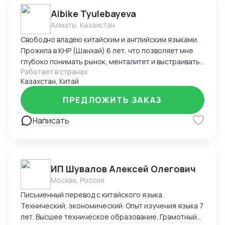
положений технологии осуществления контроля за
Aibike Tyulebayeva
соблюдением правильности заявления в ДТ на
Алматы, Казахстан
товары сведений, необходимых для целей валютного
Свободно владею китайским и английским языками.
контроля при декларировании товаров в
Прожила в КНР (Шанхай) 6 лет, что позволяет мне
электронной форме.
глубоко понимать рынок, менталитет и выстраивать
Работает в странах
эффективную коммуникацию с производителями. С
Казахстан, Китай
2020 года профессионально занимаюсь закупом и
поставками товаров из Китая. Работаю напрямую с
ПРЕДЛОЖИТЬ ЗАКАЗ
заводами-изготовителями, без посредников.
Основные направления: — промышленное
Написать
оборудование — оборудование для АЗС — КИП и ЗИП
— выдувное оборудование — зеркала, стекло и
изделия из него — комплектация дизайн-проектов
(мебель, освещение, декор) — индивидуальные
ИП Шувалов Алексей Олегович
заказы под задачи клиента Обеспечиваю полный
Москва, Россия
цикл: поиск надежного производителя →
переговоры → контроль качества → логистика →
Письменный перевод с китайского языка.
доставка до клиента Гарантирую: - прозрачность
Технический, экономический. Опыт изучения языка 7
работы - соблюдение сроков - контроль на каждом
лет. Высшее техническое образование. Грамотный