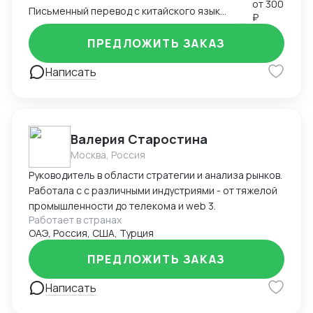
этапе - оптимизацию цены и качества Буду рада
русский вариант.
от
300
Письменный перевод с китайского языка на русский
₽
сотрудничеству на взаимовыгодных условиях!
ПРЕДЛОЖИТЬ ЗАКАЗ
Написать
Валерия Старостина
Москва, Россия
Руководитель в области стратегии и анализа рынков.
Работала с с различными индустриями - от тяжелой
промышленности до телекома и web 3.
Работает в странах
ОАЭ, Россия, США, Турция
ПРЕДЛОЖИТЬ ЗАКАЗ
Написать