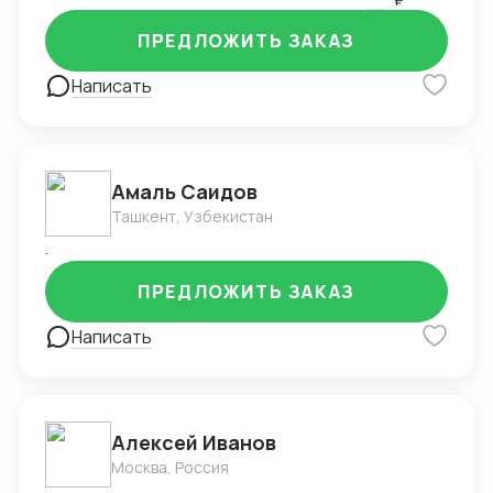
профессиональную помощь на каждом этапе
ПРЕДЛОЖИТЬ ЗАКАЗ
взаимодействия с китайскими поставщиками. Свою
работу я выполняю ответственно и качественно, с
Написать
учетом индивидуальных потребностей каждого
клиента.
Амаль Саидов
Ташкент, Узбекистан
.
ПРЕДЛОЖИТЬ ЗАКАЗ
Написать
Алексей Иванов
Москва, Россия