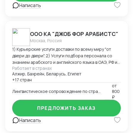
Написать
ООО КА "ДЖОБ ФОР АРАБИСТС"
Москва, Россия
1) Курьерские услуги доставки по всему миру "от
двери до двери". 2) Услуги подбора персонала со
знанием арабского и английского языка в ОАЭ, РФ и
Работает в странах
странах Ближнего Востока. 3) Услуги поиска бизнес-
Алжир, Бахрейн, Беларусь, Египет
партнеров на Ближнем Востоке 4) Услуги устного и
+17 стран
письменного перевода арабский-английский-
от
русский язык. 5) Организация и сопровождения
Лингвистическое сопровождение по странам Ближнего Востока и Северной Африки
800
бизнес-миссий и переговоров по странам Ближнего
₽
Востока и Северной Африки.
ПРЕДЛОЖИТЬ ЗАКАЗ
Написать