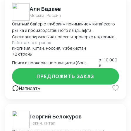
Али Бадаев
Москва, Россия
Опытный байер с глубоким пониманием китайского
рынка и производственного ландшафта.
Специализируюсь на поиске и проверке надежных
Работает в странах
поставщиков, ведении переговоров и полном
Киргизия, Китай, Россия, Узбекистан
управлении цепочкой поставок от фабрики до
+2 страны
конечного склада. Эксперт в контроле качества и
от
10 000
снижении закупочных издержек. Поиск и проверка
Поиск и проверка поставщиков (Sourcing)
₽
поставщиков: Опыт работы с B2B-платформами
(Alibaba, 1688.com, Globalsources), проведение
ПРЕДЛОЖИТЬ ЗАКАЗ
фабричных аудитов, проверка юридической
Написать
документации. Ведение переговоров: Навыки
жестких переговоров о ценах, условиях оплаты (T/T,
LC), сроках производства (MOQ, Lead Time).
Управление заказами и логистикой: Полный
контроль заказа от размещения до отгрузки
Георгий Белокуров
(сопровождение заказа, отслеживание
Пекин, Китай
производства). Знание логистических процессов