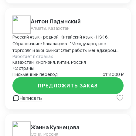
Антон Ладынский
Алматы, Казахстан
Русский язык - родной, Китайский язык - HSK 6.
Образование: бакалавриат "Международное
торговля и экономика". Опыт работы менеджером
Работает в странах
ВЭД - более 3 лет. Опыт работы экспорт с Китая в
Казахстан, Киргизия, Китай, Россия
Казахстан основного и вспомогательного
+2 страны
оборудования для металлургии, энергетики, нефте-
Письменный перевод
от
8 000 ₽
газовой отрасли и прочего. Также экспорт с
Казахстана в Китай сырьевых продукций, продуктов
ПРЕДЛОЖИТЬ ЗАКАЗ
цветной металлургии и прочее.
Написать
Жанна Кузнецова
Сочи, Россия