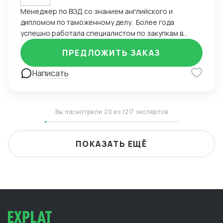
Менеджер по ВЭД со знанием английского и
дипломом по таможенному делу. Более года
успешно работала специалистом по закупкам в
удаленном режиме, осуществляя сделки с
ПРЕДЛОЖИТЬ ЗАКАЗ
поставщиками из Китая и Европы. Уверенно владею
английским языком и Excel, что позволяет
Написать
эффективно управлять сделками. Управляла
проектами с помощью CRM-системы Bitrix,
обеспечивая высокий уровень координации. Вела
деловую переписку на иностранном языке и
Вы посмотрели 20 из 1217 экспертов
успешно согласовывала поставки для клиентов.
Оптимизировала процессы взаимодействия с
иностранными партнерами, сократив время
ПОКАЗАТЬ ЕЩЁ
согласования контрактов. Рассматриваю работу
удаленного формата, к командировкам готова. Буду
рада сотрудничеству!