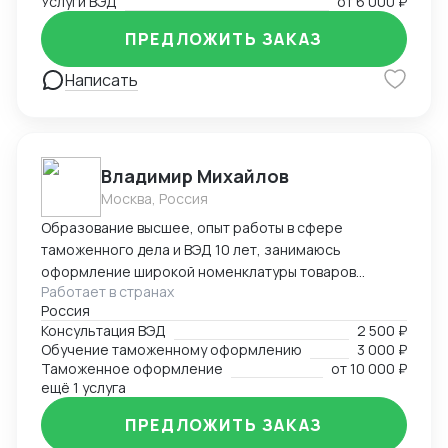
компаниях,компаниях импортерах,большой опыт
Услуги ВЭД
от
6 000 ₽
самостоятельного декларирования за печатью
ПРЕДЛОЖИТЬ ЗАКАЗ
клиента.
Написать
Владимир Михайлов
Москва, Россия
Образование высшее, опыт работы в сфере
таможенного дела и ВЭД 10 лет, занимаюсь
оформление широкой номенклатуры товаров
Работает в странах
(полный цикл ТО), консультированием,
Россия
организацией международных перевозок,
Консультация ВЭД
2 500 ₽
организацией всех операционных процессов
Обучение таможенному оформлению
3 000 ₽
связанных с импортно-экспортной деятельностью в
Таможенное оформление
от
10 000 ₽
организациях. Свободно владею английским языком.
ещё 1 услуга
Также выполню прочие интересные проекты.
ПРЕДЛОЖИТЬ ЗАКАЗ