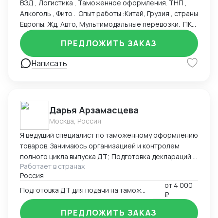
ВЭД , Логистика , Таможенное оформления. ТНП ,
Алкоголь , Фито . Опыт работы :Китай, Грузия , страны
Европы. Жд, Авто, Мультимодальные перевозки. ПКТ
, ПЛП , Владивосток , Новороссийск , жд станции
ПРЕДЛОЖИТЬ ЗАКАЗ
Москвы, авто терминалы. Альта Софт, Такса , ЛК ФТС
. ТНВЭД , Инвойс, Спецификация , Упаковочный лист
Написать
Проверка торговых марок Контракты ВЭД
Транспортные договора Складские договора
Честный знак Опыт: начальник отдела ВЭД, старший
менеджер
Дарья Арзамасцева
Москва, Россия
Я ведущий специалист по таможенному оформлению
товаров. Занимаюсь организацией и контролем
полного цикла выпуска ДТ; Подготовка деклараций в
Работает в странах
режиме экспорта ,импорта, реэкспорта
Россия
лекарственных средств и медицинский изделий, так
от
4 000
же импорт медицинского оборудования,
Подготовка ДТ для подачи на таможню
₽
таможенная процедура - таможенный склад;
заполнение КДТ. Своевременное и качественное
ПРЕДЛОЖИТЬ ЗАКАЗ