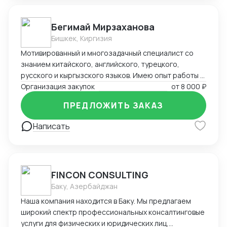
Бегимай Мирзаханова
Бишкек, Киргизия
Мотивированный и многозадачный специалист со
знанием китайского, английского, турецкого,
русского и кыргызского языков. Имею опыт работы в
сфере международных продаж, закупок и логистики.
Организация закупок
от
8 000 ₽
Быстро адаптируюсь в мультикультурной среде и
ПРЕДЛОЖИТЬ ЗАКАЗ
выстраиваю долгосрочные партнёрские отношения.
Надёжна, ответственна и стремлюсь к
Написать
профессиональному росту.
FINCON CONSULTING
Баку, Азербайджан
Наша компания находится в Баку. Мы предлагаем
широкий спектр профессиональных консалтинговые
услуги для физических и юридических лиц,