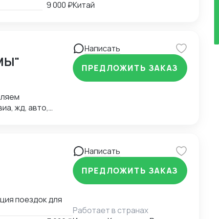
заданию до
9 000 ₽
Китай
аем полный
 -выезжаем на
адачи на месте
ого рынка, умение
Написать
МЫ"
ПРЕДЛОЖИТЬ ЗАКАЗ
вляем
а, жд, авто,
твенный
е 60 собственных
Написать
ПРЕДЛОЖИТЬ ЗАКАЗ
ация поездок для
Работает в странах