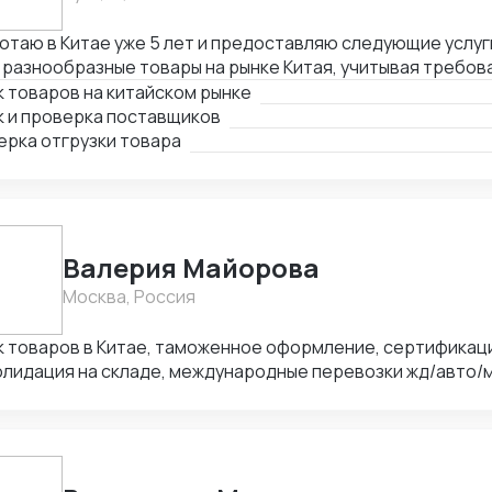
та с таможенными брокерами ВЭД (Беларусь) Работа с 
цей Работа с 1С
отаю в Китае уже 5 лет и предоставляю следующие услуги
 разнообразные товары на рынке Китая, учитывая требов
очтения клиента. 2. Поиск и проверка поставщиков: я а
 товаров на китайском рынке
жность и репутацию потенциальных поставщиков. Также 
к и проверка поставщиков
ятельности и оцениваю их способность выполнить заказ.
ерка отгрузки товара
зки товара: я контролирую процесс упаковки и маркиров
авкой. Кроме того, проверяю соответствие товара заяв
ованиям.
Валерия Майорова
Москва, Россия
оваров в Китае, таможенное оформление, сертификация товаров,
олидация на складе, международные перевозки жд/авто/
вное направление Китай-РФ), работа с честным знаком