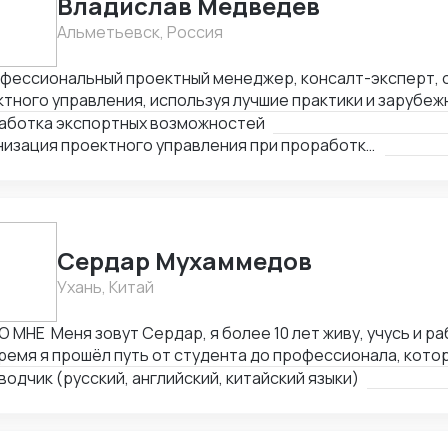
Владислав Медведев
Альметьевск, Россия
офессиональный проектный менеджер, консалт-эксперт, 
тного управления, используя лучшие практики и зарубежн
ерт в области таможенного законодательства и внешне
аботка экспортных возможностей
льности, 3. Эксперт в вопросах ценообразования, эконо
Организация проектного управления при проработке зарубежных рынков сбыта
ки ТЭО. 4. Организация маркетинговых исследований (ф
 тендер, сопровождение).
Сердар Мухаммедов
Ухань, Китай
О МНЕ Меня зовут Сердар, я более 10 лет живу, учусь и ра
ремя я прошёл путь от студента до профессионала, кото
тируется в китайском рынке, знает, как работают фабрик
одчик (русский, английский, китайский языки)
с-процессы изнутри. ⠀ Свободно владею четырьмя языкам
Китайский | 🇬🇧 Английский | 🇹🇲 Туркменский ⠀ Я помог
ниям находить любые товары, оборудование или автомоб