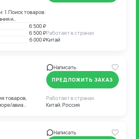
ассортиментной
: 1. Поиск товаров:
ания и
нализирую
6 500 ₽
провожу проверку
6 500 ₽
Работает в странах
 3. Проверка
6 000 ₽
Китай
ки товаров перед
ленным
Написать
ПРЕДЛОЖИТЬ ЗАКАЗ
Работает в странах
море/авиа
Китай, Россия
Написать