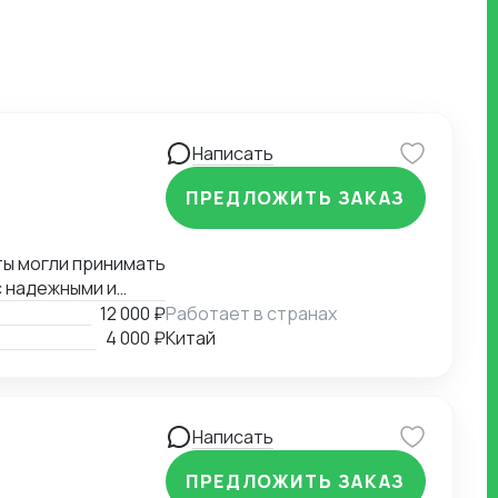
Написать
ПРЕДЛОЖИТЬ ЗАКАЗ
 надежными и
лиз рынка и имею
12 000 ₽
Работает в странах
ами. Я глубоко
4 000 ₽
Китай
предприниматели и
е готова
в Китае.
Написать
ПРЕДЛОЖИТЬ ЗАКАЗ