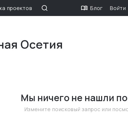
жа проектов
Блог
Войти
ная Осетия
Мы ничего не нашли
по
Измените поисковый запрос или посм