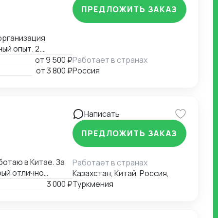
ПРЕДЛОЖИТЬ ЗАКАЗ
организация
ый опыт. 2.
-экономической
от
9 500 ₽
Работает в странах
мики сделок,
от
3 800 ₽
Россия
ормулировка целей
Написать
ПРЕДЛОЖИТЬ ЗАКАЗ
ботаю в Китае. За
Работает в странах
рый отлично
Казахстан, Китай, Россия,
и, логистика и
3 000 ₽
Туркмения
и: 🇷🇺 Русский |
аю людям и
или в Китае,