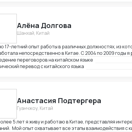
Алёна Долгова
Шанхай, Китай
ю 17-летний опыт работы в различных должностях, из кото
ботала непосредственно в Китае. С 2004 по 2009 годы я
одчиком, региональным представителем и специалистом 
едение переговоров на китайском языке
й. В период с 2009 по 2014 годы я была региональным п
ический перевод с китайского языка
ЕМ-ГОРЭЛТЕХ" в КНР, г. Шанхай. С 2014 по 2016 годы я з
джера по международным связям в отделе снабжения и 
итики ООО "ЗАВОД ГОРЭЛТЕХ.
Анастасия Подтергера
Гуанчжоу, Китай
олее 5 лет я живу и работаю в Китае, представляя интер
ний. Мой опыт охватывает все этапы взаимодействия с 