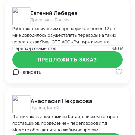
Евгений Лебедев
Ярославль, Россия
Работаю техническим переводчиком более 12 лет.
Мне доводилось осуществлять переводы на таких
проектах как Ямал СПГ, АЭС «Руппур» и многих
других промышленных и оборонных проектах на
Перевод документов
330 ₽
территории России и за её пределами
ПРЕДЛОЖИТЬ ЗАКАЗ
Написать
Анастасия Некрасова
Чунцин, Китай
Я занимаюсь закупками из Китая, поиском товаров,
поставщиков, проведением переговоров и тд.
Можете обращаться по любым вопросам!