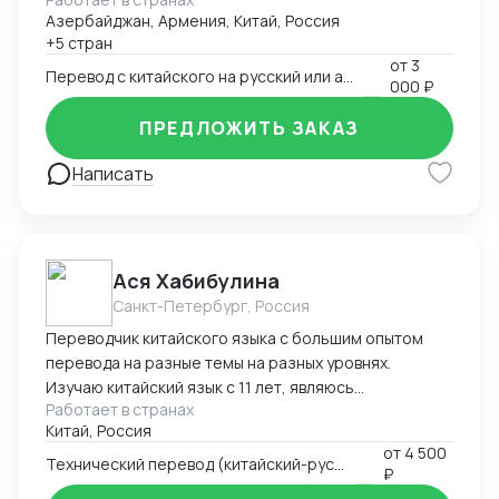
Азербайджан, Армения, Китай, Россия
+5 стран
от
3
Перевод с китайского на русский или английский
000 ₽
ПРЕДЛОЖИТЬ ЗАКАЗ
Написать
Ася Хабибулина
Санкт-Петербург, Россия
Переводчик китайского языка с большим опытом
перевода на разные темы на разных уровнях.
Изучаю китайский язык с 11 лет, являюсь
Работает в странах
выпускником факультета Китаеведения Восточного
Китай, Россия
Института ДВГУ. Шесть лет прожила в Китае,
от
4 500
обучаясь в магистратуре и работая переводчиком
Технический перевод (китайский-русский)
₽
как индивидуально, так и в крупных китайских