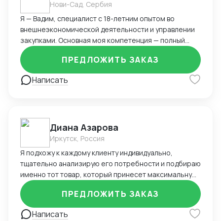
Нови-Сад, Сербия
Я — Вадим, специалист с 18-летним опытом во
внешнеэкономической деятельности и управлении
закупками. Основная моя компетенция — полный
цикл работы с зарубежными поставщиками, в первую
ПРЕДЛОЖИТЬ ЗАКАЗ
очередь из Китая, включая поиск, переговоры,
организацию логистики и таможенного оформления.
Написать
Ключевые навыки и достижения: Организовывал
прямые поставки из Китая через Alibaba, TaoBao,
1688, снижая логистические издержки и сроки
доставки. Запускал более 20 товаров под
Диана Азарова
собственным брендом на маркетплейсах Ozon и
Wildberries. Контролировал бюджет закупок до 350
Иркутск, Россия
000 $ в год, оптимизируя расходы и условия
Я подхожу к каждому клиенту индивидуально,
предоплаты. Вёл сопровождение сертификации
тщательно анализирую его потребности и подбираю
продукции, претензионную работу и возвраты.
именно тот товар, который принесет максимальную
Управлял складскими остатками и рассчитывал
прибыль. Мой опыт позволяет мне не только
оптимальные объёмы закупок, обеспечивая
ПРЕДЛОЖИТЬ ЗАКАЗ
находить лучшие предложения, но и обеспечивать
оборачиваемость и минимизацию out-of-stock.
полное сопровождение сделки – от первого
Написать
Уверенно работаю с ВЭД-документацией,
контакта с поставщиком до доставки товара в ваш