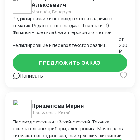
Алексеевич
Могилёв, Беларусь
Редактирование и перевод текстов различных
тематик Редактор-переводчик Тематики: 1)
Финансы – все виды бухгалтерской и отчетной
документации, аудиторские отчеты, планы и
от
Редактирование и перевод текстов различных тематик (английский-русский; русский-английский)
200
прогнозы экономического развития, аналитические
₽
исследования, системы управления рисками,
математические модели прогнозирования в
ПРЕДЛОЖИТЬ ЗАКАЗ
краткосрочной и долгосрочной перспективе.
Значительный опыт работы с агентствами
Написать
переводов, сотрудничающими с Центральным
Банком РФ. Владение специализированной
терминологией и знание правил подготовки
финансовой документации. Участие в нескольких
Прищепова Мария
проектах по локализации банковского
Шэньчжэнь, Китай
программного обеспечения (онлайн-системы
аналитики и системы Клиент-Банк). 2)
Перевод русски-китайский-русский. Техника,
Юриспруденция – учредительные документы
осветительные приборы, электроника. Моя коллега
(уставы, учредительные договоры), контракты,
китаянка, свободное владение русским, китайский