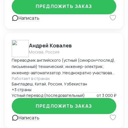
ПРЕДЛОЖИТЬ ЗАКАЗ
Написать
Андрей Ковалев
Москва, Россия
Переводчик английского (устный (синхрон+послед),
письменный) технический; инженер-электрик;
инженер-автоматизатор. Неоднократно участвовал
Работает в странах
в командировках и работах за рубежом. Основной
Бангладеш, Китай, Россия, Узбекистан
послужной список: - фестиваль компании Blizzard
+3 страны
Entertainment -- BlizzCon 2017 (США); - выставка
Устный перевод (последовательный)
от
3 000 ₽
технологических достижений в Ганновере (Hannover
Messe 2019), переговоры с министром энергетики
ПРЕДЛОЖИТЬ ЗАКАЗ
Нижней Саксонии (ФРГ); - переговоры с послом
Дании в России (РАВИ Форум-2020); - работа и
Написать
командировки в Узбекистан, переговоры с