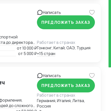
Написать
ПРЕДЛОЖИТЬ ЗАКАЗ
ста до директора
Работает в странах
компании на новые
Гонконг, Китай, ОАЭ, Турция
от
10 000 ₽
 эффективности и
от
5 000 ₽
+15 стран
дорожный,
ции решений в
ь такие
Написать
ы Африки, Южную
ич
ПРЕДЛОЖИТЬ ЗАКАЗ
Работает в странах
 в условиях
оформления,
Германия, Италия, Литва,
находить
здей до сложного
Россия
еспечивая