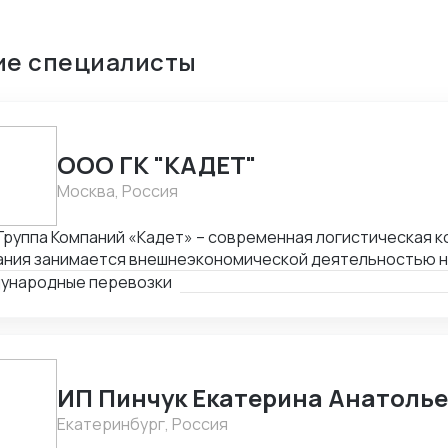
ие специалисты
ООО ГК "КАДЕТ"
Москва, Россия
руппа Компаний «Кадет» – современная логистическая к
ния занимается внешнеэкономической деятельностью на протяжении 
а это время компания накопила богатый опыт в ведении внешнеторговых
ународные перевозки
ганизации мультимодальных международных перевозок (авто, море,
 ж/д). Наш подход – решение поставленных задач и соста
мальных логистических цепочек с минимальными издержк
ИП Пинчук Екатерина Анатоль
Екатеринбург, Россия