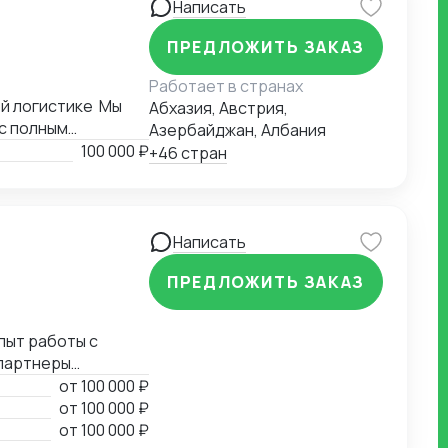
Написать
ПРЕДЛОЖИТЬ ЗАКАЗ
Работает в странах
й логистике Мы
Абхазия, Австрия,
с полным
Азербайджан, Албания
ких услуг в
100 000 ₽
+46 стран
лизируемся на
дением режима.
дневным
очки через
Написать
реимущества:
атурных
ПРЕДЛОЖИТЬ ЗАКАЗ
роки доставки
пыт работы с
 партнеры
и)
от
100 000 ₽
от
100 000 ₽
от
100 000 ₽