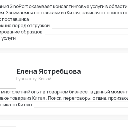
ния SinoPort оказывает консалтинговые услуги в области
м. Занимаемся поставками из Китая, начиная от поиска п
чивая отгрузками в Россию. Поможем найти лучшего пос
к поставщика
ходимого товара по предоставленному техническому зад
екция перед отгрузкой
ми товарными группами, как с товарами народного потреб
ирование образцов
ными техническими запросами по поставке и сборке обо
 услуги
Елена Ястребцова
Гуанчжоу, Китай
многолетний опыт в товарном бизнесе , в данный момент
вке товара из Китая . Поиск, переговоры, отшив, произво
ортировка , аналитика товара под клиента. Любые товар
стика по Китаю
утов, отсрочки платежей , выбор способа оплаты , доку