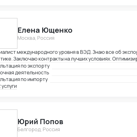
Елена Ющенко
Москва, Россия
алист международного уровня в ВЭД. Знаю все об экспо
тике. Заключаю контракты на лучших условиях. Оптимизи
печивая скорость поставок.
льтация по экспорту
почная деятельность
ультация по импорту
 услуги
Юрий Попов
Белгород, Россия