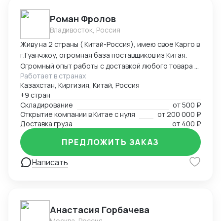
необходимости на любом этапе наши инспектора
Роман Фролов
готовы провести контроль производства / качества
Владивосток, Россия
готовой продукции; - организуем фрахт
контейнеров Китай-Россия (работаем через порт
Живу на 2 страны ( Китай-Россия), имею свое Карго в
Владивосток); - доставка сборных грузов в Москву и
г.Гуанчжоу, огромная база поставщиков из Китая.
Владивосток от 10 до 14 дней; - таможенная очистка
Огромный опыт работы с доставкой любого товара в
(оплата таможенной пошлины и НДС на товар); -
Работает в странах
Страны Средней Азии. Поиск, выкуп, валюта, обмен,
вывоз товара с порта и предоставление товара вам
Казахстан, Киргизия, Китай, Россия
инспекция.
+9 стран
на склад в РФ. Сотрудничество возможно и как
Складирование
от
500 ₽
«сделка под ключ» , и как помощь на любом этапе
Открытие компании в Китае с нуля
от
200 000 ₽
сопровождения сделки.
Доставка груза
от
400 ₽
ПРЕДЛОЖИТЬ ЗАКАЗ
Написать
Анастасия Горбачева
Москва, Россия