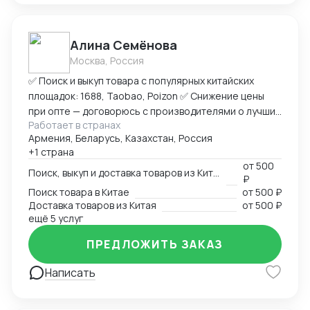
Алина Семёнова
Москва, Россия
✅ Поиск и выкуп товара с популярных китайских
площадок: 1688, Taobao, Poizon ✅ Снижение цены
при опте — договорюсь с производителями о лучших
Работает в странах
условиях ✅ Предоставлю фото- и видеоотчет перед
Армения, Беларусь, Казахстан, Россия
отправкой ✅ Надежная упаковка — минимизация
+1 страна
рисков повреждений при перевозке ✅ Доставка
от
500
товара до склада в Москву, отправка в любой город
Поиск, выкуп и доставка товаров из Китая
₽
России (ТК на выбор) ✅ Также доставлю в Армению,
Поиск товара в Китае
от
500 ₽
Беларусь, Казахстан, Кыргызстан ✅ Полное
Доставка товаров из Китая
от
500 ₽
сопровождение — от заказа до получения ➡
ещё 5 услуг
Пришлите ссылку на товар или фото, его количество,
ПРЕДЛОЖИТЬ ЗАКАЗ
и я рассчитаю стоимость доставки
Написать