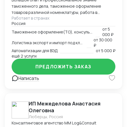
таможенного дела, таможенное оформление
товаров различной номенклатуры, работа в
Работает в странах
компаниях - таможенного перевозчика и
Россия
таможенного представителя, владельца склада
от
5
временного хранения и таможенного
Таможенное оформление(ТО), консультации по вопросам ТО
000 ₽
представителя.
от
30 000
Логистика экспорт и импорт под ключ
₽
Автоматизации для ВЭД
от
5 000 ₽
ещё 2 услуги
ПРЕДЛОЖИТЬ ЗАКАЗ
Написать
ИП Межеделова Анастасия
Олеговна
Люберцы, Россия
Консалтинговое агентство MM Log&Consult