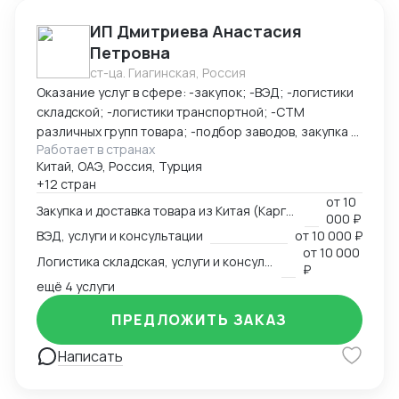
ИП Дмитриева Анастасия
Петровна
ст-ца. Гиагинская, Россия
Оказание услуг в сфере: -закупок; -ВЭД; -логистики
складской; -логистики транспортной; -СТМ
различных групп товара; -подбор заводов, закупка и
Работает в странах
доставка товара из Китая (КАРГО и Белый ввоз)
Китай, ОАЭ, Россия, Турция
Страны с которыми работаю по сей день: Европа,
+12 стран
США, ОАЭ, Турция, Китай, СНГ
от
10
Закупка и доставка товара из Китая (Карго и белый ввоз), услуги и консультации
000 ₽
ВЭД, услуги и консультации
от
10 000 ₽
от
10 000
Логистика складская, услуги и консультации
₽
ещё 4 услуги
ПРЕДЛОЖИТЬ ЗАКАЗ
Написать