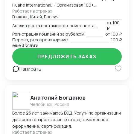
Huahe International. - Организовал 100+
Работает в странах
узконаправленных выставок - Провел около 1000
Гонконг, Китай, Россия
деловых переговоров от поставщика молотков до
от
100
уровня Форбс на тему инфраструктурных инвестиций
Анализ рынка поставщиков, поиск поставщика
₽
на десятки млрд долларов Имею огромную
Регистрация компаний за рубежом
от
100 ₽
контактную базу: - поставщики всех направлений; -
Перевод и сопровождение
100 ₽
торговые компании, работающие по параллельному
ещё 3 услуги
импорту; - профессиональные и производственные
ПРЕДЛОЖИТЬ ЗАКАЗ
ассоциации; - главы локальных отделений банков; -
частные фенчурные фонды; - сотрудники фонда
Написать
"Один пояс - один путь"; - переводчики в каждом
городе со свободным китайским и русским и многие
другие.
Анатолий Богданов
Челябинск, Россия
Более 25 лет занимаюсь ВЭД. Услуги по организации
доставки товаров с разных стран, таможенное
оформление, сертификация.
Работает в странах