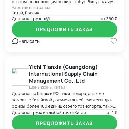
опытом, позволяющим решить любую Вашу задачу:
Работает в странах
доставка, оплата, инспекция на фабрики и прочее,
Китай, Россия
работаем по договору
Доставка грузов 📦
от
360 ₽
ПРЕДЛОЖИТЬ ЗАКАЗ
Написать
Yichi Tianxia (Guangdong)
International Supply Chain
Management Co., Ltd
Шэньчжэнь, Китай
Доставка по Китаю и РФ, выкуп товара, а так же
помощь с Китайской документацией, свои склады и
офисы, более 100 единиц своего транспорта, так же
можем помочь с поиском поставщиков
Доставка груза из любой точки Китая
от
1 ₽
ПРЕДЛОЖИТЬ ЗАКАЗ