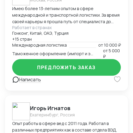
Имею более 13-летним опытом в сфере
международной и транспортной логистики. За время
своей карьеры я прошла путь от специалиста до
Работает в странах
директора по логистике, успешно управляя
Гонконг, Китай, ОАЭ, Турция
сложными проектами, выводя компании на новые
+15 стран
рынки и оптимизируя логистические процессы для
Международная логистика
от
10 000 ₽
повышения эффективности и снижения издержек.
от
5 000
Таможенное оформление (импорт и экспорт)
Специализируюсь на организации перевозок любым
₽
видом транспорта (автомобильный, авиационный,
ПРЕДЛОЖИТЬ ЗАКАЗ
морской, железнодорожный, мультимодальные
схемы), таможенном оформлении и реализации
Написать
решений в условиях ограничений. За годы работы
вывела на новый уровень такие направления, как
доставка в регионы Крайнего Севера, страны
Африки, Южную Америку и Ближний Восток. Мне
удалось создать эффективную команду логистов,
Игорь Игнатов
внедрить современные технологии управления
Екатеринбург, Россия
проектами и документооборотом, а также
Опыт работы в сфере вед с 2011 года. Работал в
сохранить стабильность бизнеса в условиях
различных предприятиях как в составе отдела ВЭД,
внешних ограничений, сохранив 90% клиентской