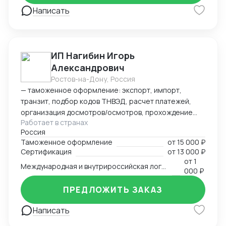
Написать
ИП Нагибин Игорь
Александрович
Ростов-на-Дону, Россия
— таможенное оформление: экспорт, импорт,
транзит, подбор кодов ТНВЭД, расчет платежей,
организация досмотров/осмотров, прохождение
Работает в странах
доп. проверок, возврат обеспечения; — логистика:
Россия
авто, авиа, морской транспорт, ж/д; — консалтинг
Таможенное оформление
от
15 000 ₽
и сопровождение по таможенным процедурам,
Сертификация
от
13 000 ₽
валютному контролю и бухгалтерии;
от
1
Международная и внутрироссийская логистика (мультимодальная)
— бухгалтерский аутсорсинг; — получение
000 ₽
разрешительной документации: сертификаты,
ПРЕДЛОЖИТЬ ЗАКАЗ
разрешения.
Написать