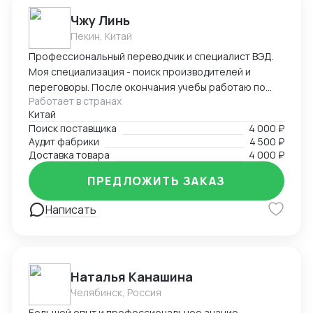
Чжу Линь
Пекин, Китай
Профессиональный переводчик и специалист ВЭД.
Моя специализация - поиск производителей и
переговоры. После окончания учебы работаю по
Работает в странах
специальности, имею большой опыт работы с
Китай
китайскими производителями, транспортными
Поиск поставщика
4 000 ₽
компаниями, таможней. Была представителем
Аудит фабрики
4 500 ₽
нескольких российских компаний в Китае, также
Доставка товара
4 000 ₽
имею опыт работы на китайском производственном
предприятии. Оказываю услуги представителя в
ПРЕДЛОЖИТЬ ЗАКАЗ
Китае: поиск производителей, контроль качества,
Написать
доставка. С моей помощью вы гарантировано
найдете лучшие предложения на китайском рынке!
Наталья Канашина
Челябинск, Россия
Большой опыт и профессиональное знание