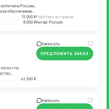
из Китая в Россию,
тиза обеспечивает
ыми рисками и
15 000 ₽
Работает в странах
нтов и
8 000 ₽
Китай, Россия
профессионализма
Написать
ПРЕДЛОЖИТЬ ЗАКАЗ
 логист по
дство,
ы, выбор
от
200 ₽
ментация.
Написать