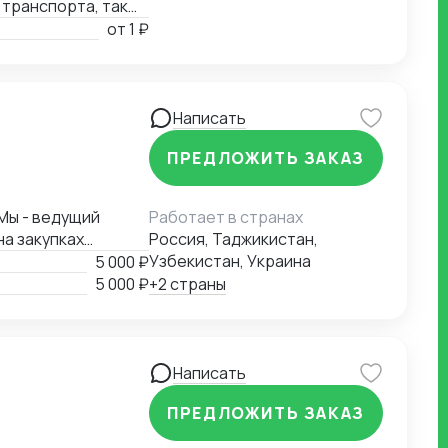
 транспорта, так
от
1 ₽
Написать
ПРЕДЛОЖИТЬ ЗАКАЗ
 Мы - ведущий
Работает в странах
а закупках
Россия, Таджикистан,
можем быть Вам
Узбекистан, Украина
5 000 ₽
ов, выбор
5 000 ₽
+2 страны
реговоров,
ов - Проверка
 на физ счет или
Написать
ПРЕДЛОЖИТЬ ЗАКАЗ