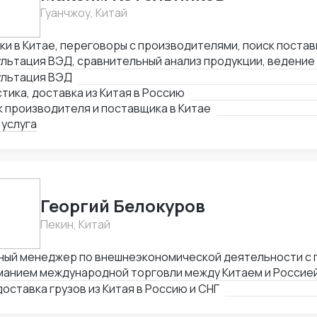
Гуанчжоу, Китай
ки в Китае, переговоры с производителями, поиск поста
льтация ВЭД, сравнительный анализ продукции, ведение
, синхронный перевод с китайского, синхронный перевод 
ультация ВЭД
ународная логистика
тика, доставка из Китая в Россию
 производителя и поставщика в Китае
 услуга
Георгий Белокуров
Пекин, Китай
ный менеджер по внешнеэкономической деятельности с 
манием международной торговли между Китаем и Россией.
ического опыта в сфере импорта, экспорта и логистики,
оставка грузов из Китая в Россию и СНГ
овождение сделок «под ключ» — от поиска поставщиков 