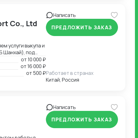
отал с широким
 промышленное
юсь в китайской
Написать
е в особенностях
rt Co., Ltd
ПРЕДЛОЖИТЬ ЗАКАЗ
ем услуги выкупа и
Б Шанхай), под
ерритории КНР. В
от
10 000 ₽
специализируемся
от
16 000 ₽
аторы, маникюрные
от
500 ₽
Работает в странах
 Глубокое
лических
Китай, Россия
Написать
ПРЕДЛОЖИТЬ ЗАКАЗ
пытом работы в