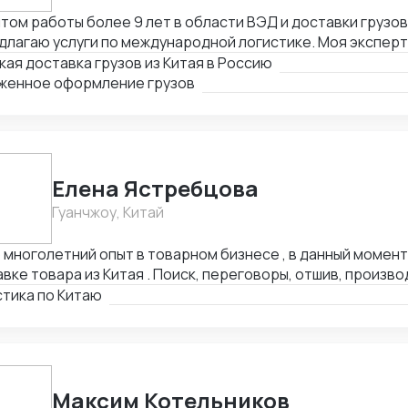
том работы более 9 лет в области ВЭД и доставки грузов 
длагаю услуги по международной логистике. Моя экспер
ктивную и надежную организацию доставки, с минимальн
ая доставка грузов из Китая в Россию
ржками. Приоритет - удовлетворение потребностей клие
женное оформление грузов
осрочное сотрудничество с гарантией высокого уровня 
ества услуг.
Елена Ястребцова
Гуанчжоу, Китай
многолетний опыт в товарном бизнесе , в данный момент
вке товара из Китая . Поиск, переговоры, отшив, произво
ортировка , аналитика товара под клиента. Любые товар
стика по Китаю
утов, отсрочки платежей , выбор способа оплаты , доку
Максим Котельников