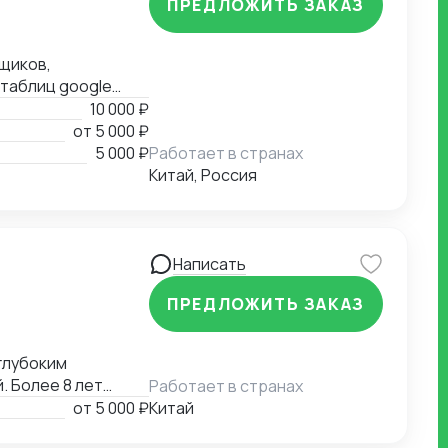
ПРЕДЛОЖИТЬ ЗАКАЗ
вщиков,
 таблиц google
с английского,
10 000 ₽
от
5 000 ₽
5 000 ₽
Работает в странах
Китай, Россия
Написать
ПРЕДЛОЖИТЬ ЗАКАЗ
глубоким
 Более 8 лет
Работает в странах
 включая полное
от
5 000 ₽
Китай
и переговоров до