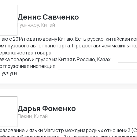
нтировано найдете лучшие предложения на китайском ры
Денис Савченко
Гуанчжоу, Китай
аю с 2014 года по всему Китаю. Есть русско-китайская к
м грузового автотранспорта. Предоставляем машины под
с и склад в Гуанчжоу, ИУ и Маньчжурии. Занимаюсь оказанием различных
ерка качества товара
 в сфере внешней торговли.
Доставка товаров и грузов из Китая в Россию, Казахстан, Беларусь, Таиланд, Вьетнам, Малайзию
отгрузочная инспекция
 услуги
Дарья Фоменко
Пекин, Китай
разование и языки Магистр международных отношений (С