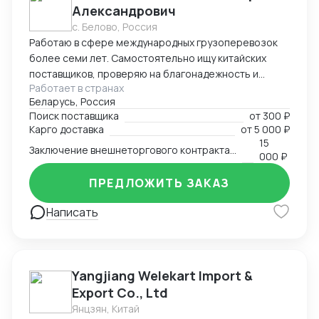
Александрович
PROSCO. Офис обеспечивает прямой контроль за
с. Белово, Россия
поставками, инспекцией фабрик, консолидацией
Работаю в сфере международных грузоперевозок
грузов и взаимодействием с китайскими
более семи лет. Самостоятельно ищу китайских
производителями. Мы сопровождаем клиентов в
поставщиков, проверяю на благонадежность и
форматах B2B и B2G, предоставляя надёжные и
Работает в странах
выстраиваю долгосрочные торговые отношения.
прозрачные логистические решения под ключ.
Беларусь, Россия
Осуществляю полный цикл сделки с китайскими
Поиск поставщика
от
300 ₽
производителями от поиска поставщика и выкупа
Карго доставка
от
5 000 ₽
товаров, до поставки продукции на склад покупателя.
15
Заключение внешнеторгового контракта на двух языках
Берусь за сложные проекты и помогаю решить
000 ₽
нестандартные вопросы.
ПРЕДЛОЖИТЬ ЗАКАЗ
Написать
Yangjiang Welekart Import &
Export Co., Ltd
Янцзян, Китай