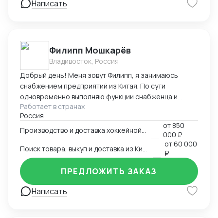
Написать
Филипп Мошкарёв
Владивосток, Россия
Добрый день! Меня зовут Филипп, я занимаюсь
снабжением предприятий из Китая. По сути
одновременно выполняю функции снабженца и
Работает в странах
менеджера ВЭД. Чем могу быть полезен: - поиск
Россия
производителей в Китае; - выезд на производство и
от
850
проведение переговоров; - организация доставки
Производство и доставка хоккейной коробки
000 ₽
материалов от завода до объекта; - контроль
от
60 000
Поиск товара, выкуп и доставка из Китая в РФ
производственного процесса и сроков доставки; -
₽
подготовка ВЭД документации и организация
ПРЕДЛОЖИТЬ ЗАКАЗ
денежного перевода в Китай; - организация
логистики от завода до вашего объекта
Написать