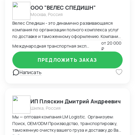
ООО "ВЕЛЕС СПЕДИШН"
Москва, Россия
Велес Спедишн - это динамично развивающаяся
компания по организации полного комплекса услуг
по доставке и таможенному оформлению. Компания
успешно работает на рынке транспортно-
от
20 000
Международная транспортная экспедиция
₽
экспедиторских услуг с 2014 года и имеет большой
опыт сотрудничества с как с импортёрами так и
ПРЕДЛОЖИТЬ ЗАКАЗ
экспортёрами грузов. За всё время работы мы
успешно осуществили более 12 000 перевозок.
Написать
Основной принцип нашей деятельности-
универсальность. Что мы можем? В сложившейся
непростой ситуации на рынке ВЭД мы готовы
предложить различные способы решения Ваших
ИП Пляскин Дмитрий Андреевич
задач в рамках правового поля. Мы организуем
Шилка, Россия
комплексную услугу по транспортировке различных
видов грузов (включая опасные, негабаритные ,
Мы — оптовая компания LM Logistic. Организуем:
требующие соблюдения терморежима и т.д.)
Поиск, OEM/ODM Производство, транспортировку,
различными видами транспорта: автомобильным,
таможенную очистку вашего груза и доставку до Вас