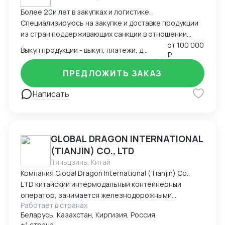
результате? · Стабильность: предсказуемые
поставки и качество. · Прозрачность: полный
Более 20и лет в закупках и логистике.
отчетность на всех этапах. · Сохраненные нервы и
Специализируюсь на закупке и доставке продукции
время: чтобы сосредоточиться на развитии своего
из стран поддерживающих санкции в отношении
бизнеса.
России. Также закупаю продукцию в Китае.
от
100 000
Выкуп продукции - выкуп, платежи, доставка
₽
Отлаженная сеть поставок из Европы, Америки,
Китая. Платежи, выкуп, доставка. Продукция:
ПРЕДЛОЖИТЬ ЗАКАЗ
оборудование, нефтегазовый сектор,
микроэлектроника и прочее.
Написать
GLOBAL DRAGON INTERNATIONAL
(TIANJIN) CO., LTD
Тяньцзинь, Китай
Компания Global Dragon International (Tianjin) Co.,
LTD китайский интермодальный контейнерный
оператор, занимается железнодорожными
Работает в странах
контейнерными перевозками из Китая в Россию.
Беларусь, Казахстан, Киргизия, Россия
Компания имеет большой опыт в сфере
+1 страна