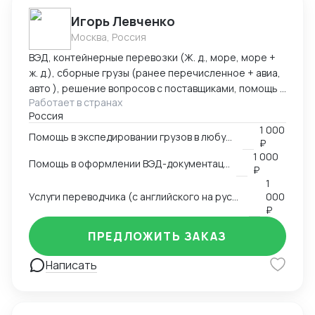
Игорь Левченко
Москва, Россия
ВЭД, контейнерные перевозки (Ж. д., море, море +
ж. д.), сборные грузы (ранее перечисленное + авиа,
авто ), решение вопросов с поставщиками, помощь в
Работает в странах
оформлении документов. Имею 15 летний опыт
Россия
работы в сфере ВЭД. Работал в торговых компаниях
1 000
и компаниях-экспедиторах. Работал с десятками
Помощь в экспедировании грузов в любую точку мира
₽
стран: как на импорт, так и на экспорт.
1 000
Помощь в оформлении ВЭД-документации
₽
1
Услуги переводчика (с английского на русский и с русского на английский)
000
₽
ПРЕДЛОЖИТЬ ЗАКАЗ
Написать