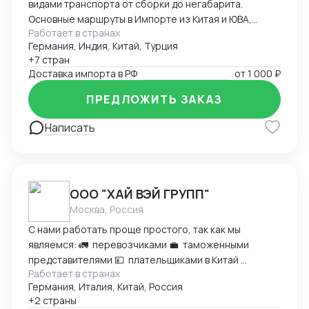
видами транспорта от сборки до негабарита.
Основные маршруты в Импорте из Китая и ЮВА,
Работает в странах
Индии, Турции, Европы в РФ.
Германия, Индия, Китай, Турция
+7 стран
Доставка импорта в РФ
от
1 000 ₽
ПРЕДЛОЖИТЬ ЗАКАЗ
Написать
ООО "ХАЙ ВЭЙ ГРУПП"
Москва, Россия
С нами работать проще простого, так как мы
являемся: 🚛 перевозчиками 💼 таможенными
представителями 💴 плательщиками в Китай
Работает в странах
Компания Highway Logistic Group на рынке
Германия, Италия, Китай, Россия
перевозок 20 лет. Более 1500 партнеров. Работаем
+2 страны
с товарами любого характера. С нами вы получите: