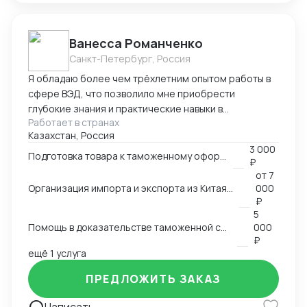
Битрикс 24, 1С, другие. Оформление таможенного
транзита.
Ванесса Романченко
Санкт-Петербург, Россия
Я обладаю более чем трёхлетним опытом работы в
сфере ВЭД, что позволило мне приобрести
глубокие знания и практические навыки в
Работает в странах
организации международных перевозок. За это
Казахстан, Россия
время я успешно координировал логистические
3 000
процессы при перевозках грузов из Китая, Индии,
Подготовка товара к таможенному оформлению
₽
Турции и европейских стран, обеспечивая
от
7
своевременную доставку и минимизацию затрат.
Организация импорта и экспорта из Китая, Индии, Турции, Европы в Россию и Казахстан
000
Мои ключевые компетенции включают таможенное
₽
оформление импортных и экспортных грузов:
5
Помощь в доказательстве таможенной стоимости товара
000
подготовку и проверку необходимых
₽
разрешительных документов, взаимодействие с
ещё 1 услуга
таможенными органами, а также ответы на запросы
Федеральной таможенной службы (ФТС). Я умею
ПРЕДЛОЖИТЬ ЗАКАЗ
грамотно доказывать таможенную стоимость
товаров, что является важным аспектом при