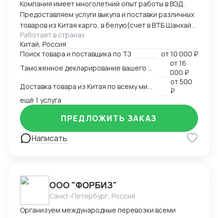
Компания имеет многолетний опыт работы в ВЭД.
Предоставляем услуги выкупа и поставки различных
товаров из Китая карго, в белую(счет в ВТБ Шанхай),
Работает в странах
под ключ. Помогаем с оформлением различных
Китай, Россия
сертификатов на территории КНР. В частности, из
Поиск товара и поставщика по ТЗ
от
10 000 ₽
за территориального расположения компании,
от
16
Таможенное декларирование вашего товара в Китае
специализируемся на кухонной утвари, ножах,
000 ₽
режущих предметах: ножницы, секаторы,
от
500
Доставка товара из Китая по всему миру
маникюрные металлические инструменты и т.п.;
₽
стоматологических металлических инструментах.
ещё 1 услуга
ПРЕДЛОЖИТЬ ЗАКАЗ
Написать
ООО "ФОРБИЗ"
Санкт-Петербург, Россия
Организуем международные перевозки всеми