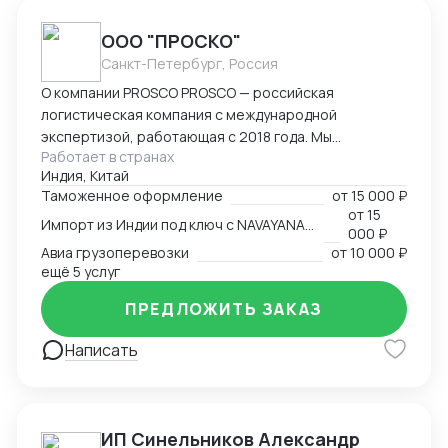
ООО "ПРОСКО"
Санкт-Петербург, Россия
О компании PROSCO PROSCO — российская
логистическая компания с международной
экспертизой, работающая с 2018 года. Мы
Работает в странах
предоставляем полный цикл логистических и
Индия, Китай
внешнеэкономических услуг: от международных
Таможенное оформление
от
15 000 ₽
перевозок и таможенного оформления до
от
15
Импорт из Индии под ключ с NAVAYANA (Sber INDIA)
сопровождения и контрактной логистики. Основные
000 ₽
направления работы: международные перевозки
Авиа грузоперевозки
от
10 000 ₽
(авиа, авто, море, ж/д); складская логистика и
ещё 5 услуг
таможенное оформление; сопровождение ВЭД и
ПРЕДЛОЖИТЬ ЗАКАЗ
поиск производителей; работа с опасными,
сборными и негабаритными грузами. География
Написать
присутствия: Офисы компании расположены в
ключевых логистических узлах: Россия (Санкт-
Петербург) — головной офис; Индия (
представительство NAVAYANA Trade & Logistics);
ИП Синельников Александр
Китай ( PerlRiver) — собственное представительство