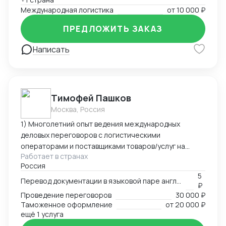
международной интермодальной перевозки. Весь
Международная логистика
от
10 000 ₽
процесс перевозки контейнеров курируется
нашими профессионалами: здесь работают более
ПРЕДЛОЖИТЬ ЗАКАЗ
100 сотрудников из разных стран. На сегодня Global
Dragon International (Tianjin) Co., LTD
Написать
Тимофей Пашков
Москва, Россия
1) Многолетний опыт ведения международных
деловых переговоров с логистическими
операторами и поставщиками товаров/услуг на
Работает в странах
предмет условий и стоимости транспортно-
Россия
логистических услуг, заключения/условий
5
продления международных договоров купли-
Перевод документации в языковой паре английский-русский
₽
продажи товаров и услуг. Работа с поставщиками,
Проведение переговоров
30 000 ₽
пролонгация договоров, доп. соглашений на
Таможенное оформление
от
20 000 ₽
условиях компании. Поиск новых поставщиков (EMEA,
ещё 1 услуга
NA), заключение контрактов купли-продажи с