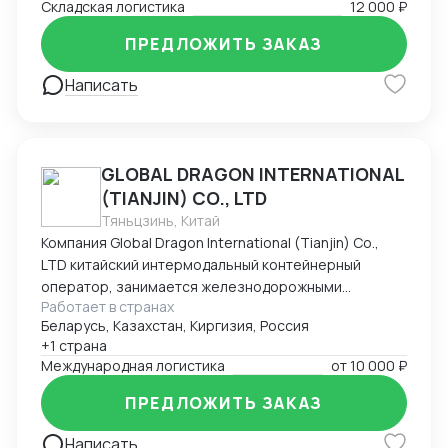
Складская логистика
12 000 ₽
ПРЕДЛОЖИТЬ ЗАКАЗ
Написать
GLOBAL DRAGON INTERNATIONAL
(TIANJIN) CO., LTD
Тяньцзинь, Китай
Компания Global Dragon International (Tianjin) Co.,
LTD китайский интермодальный контейнерный
оператор, занимается железнодорожными
Работает в странах
контейнерными перевозками из Китая в Россию.
Беларусь, Казахстан, Киргизия, Россия
Компания имеет большой опыт в сфере
+1 страна
международной интермодальной перевозки. Весь
Международная логистика
от
10 000 ₽
процесс перевозки контейнеров курируется
нашими профессионалами: здесь работают более
ПРЕДЛОЖИТЬ ЗАКАЗ
100 сотрудников из разных стран. На сегодня Global
Dragon International (Tianjin) Co., LTD
Написать