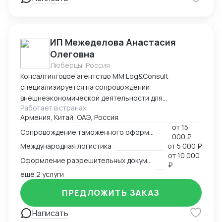
ИП Межеделова Анастасия
Олеговна
Люберцы, Россия
Консалтинговое агентство MM Log&Consult
специализируется на сопровождении
внешнеэкономической деятельности для
Работает в странах
участников международного рынка из России и
Армения, Китай, ОАЭ, Россия
Армении. Наш опыт в сфере ВЭД более 13 лет
от
15
позволяет нам оказывать качественные
Сопровождение таможенного оформления груза
000 ₽
консалтинговые услуги для компаний, решивших
Международная логистика
от
5 000 ₽
выйти на международный рынок. MM Log&Consult
от
10 000
Оформление разрешительных документов
поможет организовать международный бизнес в
₽
Вашей компании в требуемых масштабах: -
ещё 2 услуги
организация и внедрение ВЭД с нуля; -
ПРЕДЛОЖИТЬ ЗАКАЗ
консультирование и разработка стратегии
внедрения ВЭД в компанию силами заказчика; -
Написать
сопровождение международной сделки разово или