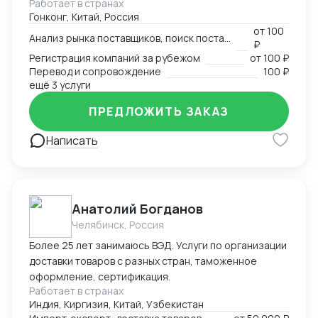
Работает в странах
узконаправленных выставок - Провел около 1000
Гонконг, Китай, Россия
деловых переговоров от поставщика молотков до
от
100
уровня Форбс на тему инфраструктурных инвестиций
Анализ рынка поставщиков, поиск поставщика
₽
на десятки млрд долларов Имею огромную
Регистрация компаний за рубежом
от
100 ₽
контактную базу: - поставщики всех направлений; -
Перевод и сопровождение
100 ₽
торговые компании, работающие по параллельному
ещё 3 услуги
импорту; - профессиональные и производственные
ПРЕДЛОЖИТЬ ЗАКАЗ
ассоциации; - главы локальных отделений банков; -
частные фенчурные фонды; - сотрудники фонда
Написать
"Один пояс - один путь"; - переводчики в каждом
городе со свободным китайским и русским и многие
другие.
Анатолий Богданов
Челябинск, Россия
Более 25 лет занимаюсь ВЭД. Услуги по организации
доставки товаров с разных стран, таможенное
оформление, сертификация.
Работает в странах
Индия, Киргизия, Китай, Узбекистан