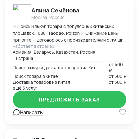
Алина Семёнова
Москва, Россия
✅ Поиск и выкуп товара с популярных китайских
площадок: 1688, Taobao, Poizon ✅ Снижение цены
при опте — договорюсь с производителями о лучших
Работает в странах
условиях ✅ Предоставлю фото- и видеоотчет перед
Армения, Беларусь, Казахстан, Россия
отправкой ✅ Надежная упаковка — минимизация
+1 страна
рисков повреждений при перевозке ✅ Доставка
от
500
товара до склада в Москву, отправка в любой город
Поиск, выкуп и доставка товаров из Китая
₽
России (ТК на выбор) ✅ Также доставлю в Армению,
Поиск товара в Китае
от
500 ₽
Беларусь, Казахстан, Кыргызстан ✅ Полное
Доставка товаров из Китая
от
500 ₽
сопровождение — от заказа до получения ➡
ещё 5 услуг
Пришлите ссылку на товар или фото, его количество,
ПРЕДЛОЖИТЬ ЗАКАЗ
и я рассчитаю стоимость доставки
Написать