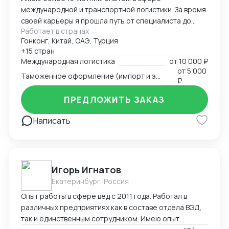
международной и транспортной логистики. За время
своей карьеры я прошла путь от специалиста до
Работает в странах
директора по логистике, успешно управляя
Гонконг, Китай, ОАЭ, Турция
сложными проектами, выводя компании на новые
+15 стран
рынки и оптимизируя логистические процессы для
Международная логистика
от
10 000 ₽
повышения эффективности и снижения издержек.
от
5 000
Таможенное оформление (импорт и экспорт)
Специализируюсь на организации перевозок любым
₽
видом транспорта (автомобильный, авиационный,
ПРЕДЛОЖИТЬ ЗАКАЗ
морской, железнодорожный, мультимодальные
схемы), таможенном оформлении и реализации
Написать
решений в условиях ограничений. За годы работы
вывела на новый уровень такие направления, как
доставка в регионы Крайнего Севера, страны
Африки, Южную Америку и Ближний Восток. Мне
удалось создать эффективную команду логистов,
Игорь Игнатов
внедрить современные технологии управления
Екатеринбург, Россия
проектами и документооборотом, а также
Опыт работы в сфере вед с 2011 года. Работал в
сохранить стабильность бизнеса в условиях
различных предприятиях как в составе отдела ВЭД,
внешних ограничений, сохранив 90% клиентской
так и единственным сотрудником. Имею опыт
базы. Я умею находить нестандартные решения