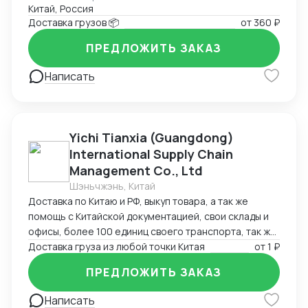
Китай, Россия
работаем по договору
Доставка грузов 📦
от
360 ₽
ПРЕДЛОЖИТЬ ЗАКАЗ
Написать
Yichi Tianxia (Guangdong)
International Supply Chain
Management Co., Ltd
Шэньчжэнь, Китай
Доставка по Китаю и РФ, выкуп товара, а так же
помощь с Китайской документацией, свои склады и
офисы, более 100 единиц своего транспорта, так же
можем помочь с поиском поставщиков
Доставка груза из любой точки Китая
от
1 ₽
ПРЕДЛОЖИТЬ ЗАКАЗ
Написать