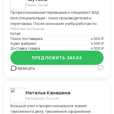
Пекин, Китай
Профессиональный переводчик и специалист ВЭД.
Моя специализация - поиск производителей и
переговоры. После окончания учебы работаю по
Работает в странах
специальности, имею большой опыт работы с
Китай
китайскими производителями, транспортными
Поиск поставщика
4 000 ₽
компаниями, таможней. Была представителем
Аудит фабрики
4 500 ₽
нескольких российских компаний в Китае, также
Доставка товара
4 000 ₽
имею опыт работы на китайском производственном
предприятии. Оказываю услуги представителя в
ПРЕДЛОЖИТЬ ЗАКАЗ
Китае: поиск производителей, контроль качества,
Написать
доставка. С моей помощью вы гарантировано
найдете лучшие предложения на китайском рынке!
Наталья Канашина
Челябинск, Россия
Большой опыт и профессиональное знание
таможенного дела, таможенное оформление