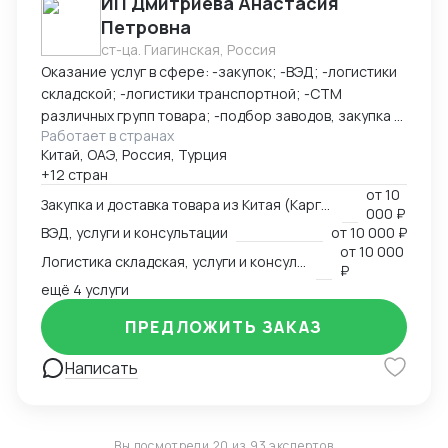
ИП Дмитриева Анастасия
Петровна
ст-ца. Гиагинская, Россия
Оказание услуг в сфере: -закупок; -ВЭД; -логистики
складской; -логистики транспортной; -СТМ
различных групп товара; -подбор заводов, закупка и
Работает в странах
доставка товара из Китая (КАРГО и Белый ввоз)
Китай, ОАЭ, Россия, Турция
Страны с которыми работаю по сей день: Европа,
+12 стран
США, ОАЭ, Турция, Китай, СНГ
от
10
Закупка и доставка товара из Китая (Карго и белый ввоз), услуги и консультации
000 ₽
ВЭД, услуги и консультации
от
10 000 ₽
от
10 000
Логистика складская, услуги и консультации
₽
ещё 4 услуги
ПРЕДЛОЖИТЬ ЗАКАЗ
Написать
Вы посмотрели 20 из 93 экспертов