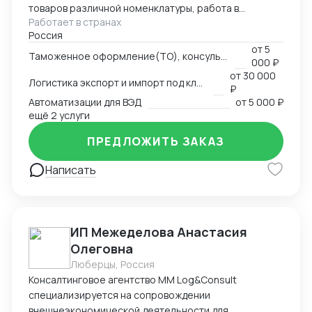
товаров различной номенклатуры, работа в
Работает в странах
компаниях - таможенного перевозчика и
Россия
таможенного представителя, владельца склада
от
5
временного хранения и таможенного
Таможенное оформление(ТО), консультации по вопросам ТО
000 ₽
представителя.
от
30 000
Логистика экспорт и импорт под ключ
₽
Автоматизации для ВЭД
от
5 000 ₽
ещё 2 услуги
ПРЕДЛОЖИТЬ ЗАКАЗ
Написать
ИП Межеделова Анастасия
Олеговна
Люберцы, Россия
Консалтинговое агентство MM Log&Consult
специализируется на сопровождении
внешнеэкономической деятельности для