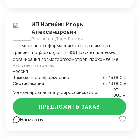
ИП Нагибин Игорь
Александрович
Ростов-на-Дону, Россия
— таможенное оформление: экспорт, импорт,
транзит, подбор кодов ТНВЭД, расчет платежей,
организация досмотров/осмотров, прохождение
Работает в странах
доп. проверок, возврат обеспечения; — логистика:
Россия
авто, авиа, морской транспорт, ж/д; — консалтинг
Таможенное оформление
от
15 000 ₽
и сопровождение по таможенным процедурам,
Сертификация
от
13 000 ₽
валютному контролю и бухгалтерии;
от
1
Международная и внутрироссийская логистика (мультимодальная)
— бухгалтерский аутсорсинг; — получение
000 ₽
разрешительной документации: сертификаты,
ПРЕДЛОЖИТЬ ЗАКАЗ
разрешения.
Написать