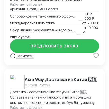
Работает в странах
участников международного рынка из России и
Армения, Китай, ОАЭ, Россия
Армении. Наш опыт в сфере ВЭД более 13 лет
от
15
позволяет нам оказывать качественные
Сопровождение таможенного оформления груза
000 ₽
консалтинговые услуги для компаний, решивших
Международная логистика
от
5 000 ₽
выйти на международный рынок. MM Log&Consult
от
10 000
Оформление разрешительных документов
поможет организовать международный бизнес в
₽
Вашей компании в требуемых масштабах: -
ещё 2 услуги
организация и внедрение ВЭД с нуля; -
ПРЕДЛОЖИТЬ ЗАКАЗ
консультирование и разработка стратегии
внедрения ВЭД в компанию силами заказчика; -
Написать
сопровождение международной сделки разово или
на постоянной основе.
Asia Way Доставка из Китая 🇨🇳
Москва, Россия
Доставка и сопутствующие услуги в Китае 🇨🇳
Обладаем знанием китайского языка и большим
опытом, позволяющим решить любую Вашу задачу:
Работает в странах
доставка, оплата, инспекция на фабрики и прочее,