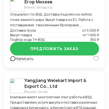
Егор Михеев
пресс-фильтры, флотационные машины и прочее).
Минск, Беларусь
Есть проверенная база производителей из Китая с
Специалист по ВЭД. Доставка под ключ из любой
качественным оборудованием.
точки земного шара. Выкуп товара из ЕС. Работа с
поставщиками, таможенными брокерами,
перевозчиками. Создание и редактирование
Доставка груза
от
5 000 ₽
Выкуп товара
от
1 000 ₽
документов (любых (прям любых)) под ваши нужды.
Подбор кода ТН ВЭД
350 ₽
ПРЕДЛОЖИТЬ ЗАКАЗ
Написать
Yangjiang Welekart Import &
Export Co., Ltd
Янцзян, Китай
Компания имеет многолетний опыт работы в ВЭД.
Предоставляем услуги выкупа и поставки различных
товаров из Китая карго, в белую(счет в ВТБ Шанхай),