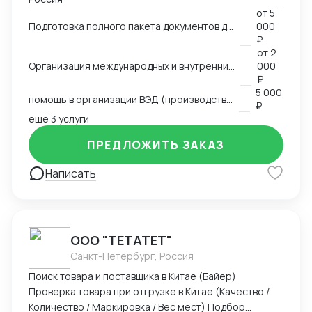
работал руководителем предприятия (полный цикл
от
5
таможенного оформления, оптовые продажи всё
Подготовка полного пакета документов для экспортно-импортных поставок
000
делал сам), работал с логистическими компаниями,
₽
общался с поставщиками, прорабатывали различные
от
2
схемы доставки (очень сложные включая мед
Организация международных и внутренних перевозок всеми видами транспорта
000
оборудование), работал с разными странами,
₽
5 000
сейчас в основном работаю с Китаем и Турцией.
помощь в организации ВЭД (производство, продажи)
₽
Возил различные группы товаров. Участвую в
ещё 3 услуги
различных семинарах и выставках.
ПРЕДЛОЖИТЬ ЗАКАЗ
Написать
ООО "ТЕТАТЕТ"
Санкт-Петербург, Россия
Поиск товара и поставщика в Китае (Байер)
Проверка товара при отгрузке в Китае (Качество /
Количество / Маркировка / Вес мест) Подбор