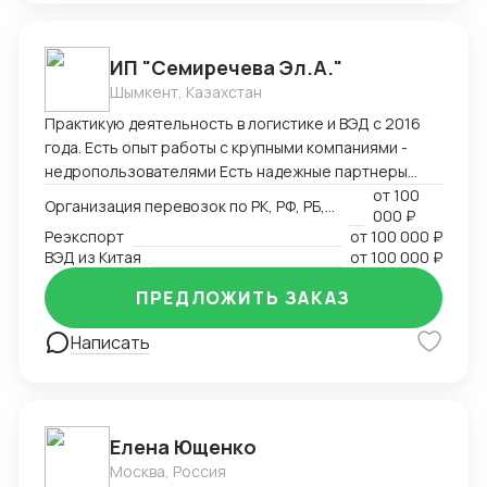
логистические цепочки через собственную сеть
партнеров в 25 странах мира. Ключевые
преимущества: Таможенное оформление под ключ
ИП "Семиречева Эл.А."
Собственный парк температурных контейнеров
Шымкент, Казахстан
Персональный менеджер 24/7 Фиксированные
Практикую деятельность в логистике и ВЭД с 2016
сроки доставки
года. Есть опыт работы с крупными компаниями -
недропользователями Есть надежные партнеры
(сертификация, таможенное офрмление, частные
от
100
Организация перевозок по РК, РФ, РБ, Европа, Китай
000 ₽
перевозчики)
Реэкспорт
от
100 000 ₽
ВЭД из Китая
от
100 000 ₽
ПРЕДЛОЖИТЬ ЗАКАЗ
Написать
Елена Ющенко
Москва, Россия