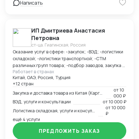
Написать
Помощь с выкупом товара: принимаем оплату на физ
счет или на юр счет ВТБ Шанхай - Доставка под ключ
(белая, серая) - Полное таможенное оформление
ИП Дмитриева Анастасия
Петровна
ст-ца. Гиагинская, Россия
Оказание услуг в сфере: -закупок; -ВЭД; -логистики
складской; -логистики транспортной; -СТМ
различных групп товара; -подбор заводов, закупка и
Работает в странах
доставка товара из Китая (КАРГО и Белый ввоз)
Китай, ОАЭ, Россия, Турция
Страны с которыми работаю по сей день: Европа,
+12 стран
США, ОАЭ, Турция, Китай, СНГ
от
10
Закупка и доставка товара из Китая (Карго и белый ввоз), услуги и консультации
000 ₽
ВЭД, услуги и консультации
от
10 000 ₽
от
10 000
Логистика складская, услуги и консультации
₽
ещё 4 услуги
ПРЕДЛОЖИТЬ ЗАКАЗ