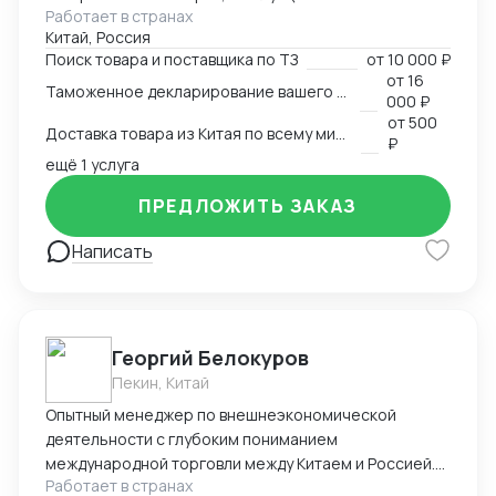
Работает в странах
под ключ. Помогаем с оформлением различных
Китай, Россия
сертификатов на территории КНР. В частности, из
Поиск товара и поставщика по ТЗ
от
10 000 ₽
за территориального расположения компании,
от
16
Таможенное декларирование вашего товара в Китае
специализируемся на кухонной утвари, ножах,
000 ₽
режущих предметах: ножницы, секаторы,
от
500
Доставка товара из Китая по всему миру
маникюрные металлические инструменты и т.п.;
₽
стоматологических металлических инструментах.
ещё 1 услуга
ПРЕДЛОЖИТЬ ЗАКАЗ
Написать
Георгий Белокуров
Пекин, Китай
Опытный менеджер по внешнеэкономической
деятельности с глубоким пониманием
международной торговли между Китаем и Россией.
Работает в странах
Более 8 лет практического опыта в сфере импорта,