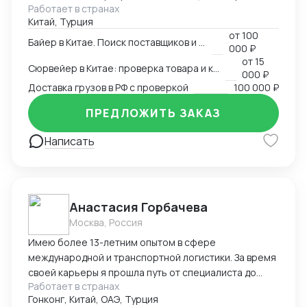
Работает в странах
оптимального способа доставки. Маршрут /
Китай, Турция
Перевозчики / Таможня Работаем официально.
от
100
Белый импорт / Документы / ЧЗ
Байер в Китае. Поиск поставщиков и товаров
000 ₽
от
15
Сюрвейер в Китае: проверка товара и контроль загрузки
000 ₽
Доставка грузов в РФ с проверкой
100 000 ₽
ПРЕДЛОЖИТЬ ЗАКАЗ
Написать
Анастасия Горбачева
Москва, Россия
Имею более 13-летним опытом в сфере
международной и транспортной логистики. За время
своей карьеры я прошла путь от специалиста до
Работает в странах
директора по логистике, успешно управляя
Гонконг, Китай, ОАЭ, Турция
сложными проектами, выводя компании на новые