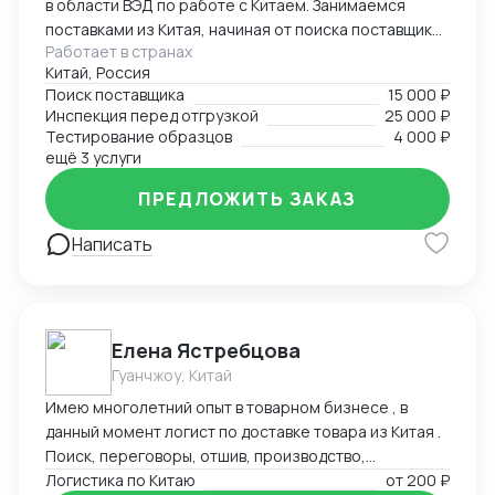
в области ВЭД по работе с Китаем. Занимаемся
поставками из Китая, начиная от поиска поставщиков
Работает в странах
и заканчивая отгрузками в Россию. Поможем найти
Китай, Россия
лучшего поставщика необходимого товара по
Поиск поставщика
15 000 ₽
предоставленному техническому заданию.
Инспекция перед отгрузкой
25 000 ₽
Работаем с разными товарными группами, как с
Тестирование образцов
4 000 ₽
товарами народного потребления, так и со
ещё 3 услуги
сложными техническими запросами по поставке и
ПРЕДЛОЖИТЬ ЗАКАЗ
сборке оборудования
Написать
Елена Ястребцова
Гуанчжоу, Китай
Имею многолетний опыт в товарном бизнесе , в
данный момент логист по доставке товара из Китая .
Поиск, переговоры, отшив, производство,
траспортировка , аналитика товара под клиента.
Логистика по Китаю
от
200 ₽