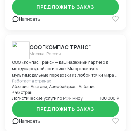
Любые товары, выбор маршрутов, отсрочки
ПРЕДЛОЖИТЬ ЗАКАЗ
платежей , выбор способа оплаты , документация.
Написать
ООО "КОМПАС ТРАНС"
Москва, Россия
ООО «Компас Транс» — ваш надежный партнер в
международной логистике Мы организуем
мультимодальные перевозки из любой точки мира с
Работает в странах
полным таможенным сопровождением.
Абхазия, Австрия, Азербайджан, Албания
Предоставляем комплекс складских услуг в
+46 стран
ключевых логистических хабах Европы, Азии и
Логистические услуги по РФ и миру
100 000 ₽
России. Специализируемся на перевозках
температурных грузов с гарантированным
ПРЕДЛОЖИТЬ ЗАКАЗ
соблюдением режима. Обеспечиваем доставку
сборных и генеральных грузов с ежедневным
Написать
мониторингом. Выстраиваем эффективные