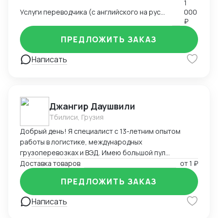
1
и английском • Управление партнёрскими
Услуги переводчика (с английского на русский и с русского на английский)
000
отношениями и развитие клиентской базы •
₽
Глубокое знание китайского рынка и менталитета
ПРЕДЛОЖИТЬ ЗАКАЗ
Написать
Джангир Даушвили
Тбилиси, Грузия
Добрый день! Я специалист с 13-летним опытом
работы в логистике, международных
грузоперевозках и ВЭД. Имею большой пул
контрагентов, логистов и экспедиторов по всему
Доставка товаров
от
1 ₽
миру и России. Доставлю Ваш груз из любой точки
ПРЕДЛОЖИТЬ ЗАКАЗ
мира любым видом транспорта, оптимизирую Ваши
расходы на логистику и растаможку, а также помогу
Написать
с оплатой за товар зарубеж, если необходимо.
Владею английским, французским и персидским