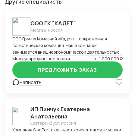
Другие специалисты
ООО ГК "КАДЕТ"
Москва, Россия
ООО Группа Компаний «Кадет» – современная
логистическая компания. Наша компания
занимается внешнеэкономической деятельностью
на протяжении 21 года. За это время компания
Международные перевозки
от
1 000 000 ₽
накопила богатый опыт в ведении внешнеторговых
ПРЕДЛОЖИТЬ ЗАКАЗ
сделок, организации мультимодальных
международных перевозок (авто, море, авиа, ж/д).
Написать
Наш подход – решение поставленных задач и
составление оптимальных логистических цепочек с
минимальными издержками.
ИП Пинчук Екатерина
Анатольевна
Екатеринбург, Россия
Компания SinoPort оказывает консалтинговые услуги