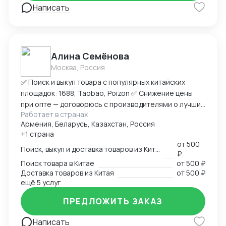
Написать
Алина Семёнова
Москва, Россия
✅ Поиск и выкуп товара с популярных китайских
площадок: 1688, Taobao, Poizon ✅ Снижение цены
при опте — договорюсь с производителями о лучших
Работает в странах
условиях ✅ Предоставлю фото- и видеоотчет перед
Армения, Беларусь, Казахстан, Россия
отправкой ✅ Надежная упаковка — минимизация
+1 страна
рисков повреждений при перевозке ✅ Доставка
от
500
товара до склада в Москву, отправка в любой город
Поиск, выкуп и доставка товаров из Китая
₽
России (ТК на выбор) ✅ Также доставлю в Армению,
Поиск товара в Китае
от
500 ₽
Беларусь, Казахстан, Кыргызстан ✅ Полное
Доставка товаров из Китая
от
500 ₽
сопровождение — от заказа до получения ➡
ещё 5 услуг
Пришлите ссылку на товар или фото, его количество,
ПРЕДЛОЖИТЬ ЗАКАЗ
и я рассчитаю стоимость доставки
Написать