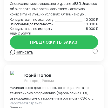
Специалист международного уровня в ВЭД. Знаю все
об экспорте, импорте и логистике. Заключаю
контракты на лучших условиях. Оптимизирую
логистику и обеспечивая скорость поставок.
Консультация по экспорту
10 000 ₽
Закупочная деятельность
10 000 ₽
Консультация по импорту
5 000 ₽
ещё 2 услуги
ПРЕДЛОЖИТЬ ЗАКАЗ
Написать
Юрий Попов
Белгород, Россия
Начинал свою деятельность со специалиста по
таможенному оформлению (оформление ГТД,
взаимодействие с таможенным органом и СВХ, от
Работает в странах
закрытия процедуры ВТТ до выпуска товара), после
Россия