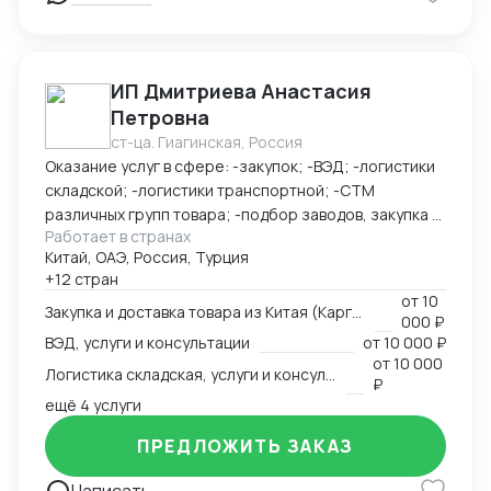
счет или на юр счет ВТБ Шанхай - Доставка под ключ
(белая, серая) - Полное таможенное оформление
ИП Дмитриева Анастасия
Петровна
ст-ца. Гиагинская, Россия
Оказание услуг в сфере: -закупок; -ВЭД; -логистики
складской; -логистики транспортной; -СТМ
различных групп товара; -подбор заводов, закупка и
Работает в странах
доставка товара из Китая (КАРГО и Белый ввоз)
Китай, ОАЭ, Россия, Турция
Страны с которыми работаю по сей день: Европа,
+12 стран
США, ОАЭ, Турция, Китай, СНГ
от
10
Закупка и доставка товара из Китая (Карго и белый ввоз), услуги и консультации
000 ₽
ВЭД, услуги и консультации
от
10 000 ₽
от
10 000
Логистика складская, услуги и консультации
₽
ещё 4 услуги
ПРЕДЛОЖИТЬ ЗАКАЗ