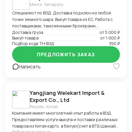
пресс-фильтры, флотационные машины и прочее).
Минск, Беларусь
Есть проверенная база производителей из Китая с
Специалист по ВЭД. Доставка под ключ из любой
качественным оборудованием.
точки земного шара. Выкуп товара из ЕС. Работа с
поставщиками, таможенными брокерами,
перевозчиками. Создание и редактирование
Доставка груза
от
5 000 ₽
Выкуп товара
от
1 000 ₽
документов (любых (прям любых)) под ваши нужды.
Подбор кода ТН ВЭД
350 ₽
ПРЕДЛОЖИТЬ ЗАКАЗ
Написать
Yangjiang Welekart Import &
Export Co., Ltd
Янцзян, Китай
Компания имеет многолетний опыт работы в ВЭД.
Предоставляем услуги выкупа и поставки различных
товаров из Китая карго, в белую(счет в ВТБ Шанхай),
Работает в странах