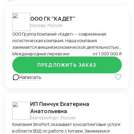
ООО ГК "КАДЕТ"
Москва, Россия
ООО Группа Компаний «Кадет» – современная
логистическая компания. Наша компания
занимается внешнеэкономической деятельностью
на протяжении 21 года. За это время компания
Международные перевозки
от
1 000 000 ₽
накопила богатый опыт в ведении внешнеторговых
ПРЕДЛОЖИТЬ ЗАКАЗ
сделок, организации мультимодальных
международных перевозок (авто, море, авиа, ж/д).
Написать
Наш подход – решение поставленных задач и
составление оптимальных логистических цепочек с
минимальными издержками.
ИП Пинчук Екатерина
Анатольевна
Екатеринбург, Россия
Компания SinoPort оказывает консалтинговые услуги
в области ВЭД по работе с Китаем. Занимаемся