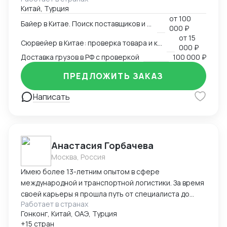
Китай, Турция
Перевозчики / Таможня Работаем официально.
от
100
Белый импорт / Документы / ЧЗ
Байер в Китае. Поиск поставщиков и товаров
000 ₽
от
15
Сюрвейер в Китае: проверка товара и контроль загрузки
000 ₽
Доставка грузов в РФ с проверкой
100 000 ₽
ПРЕДЛОЖИТЬ ЗАКАЗ
Написать
Анастасия Горбачева
Москва, Россия
Имею более 13-летним опытом в сфере
международной и транспортной логистики. За время
своей карьеры я прошла путь от специалиста до
Работает в странах
директора по логистике, успешно управляя
Гонконг, Китай, ОАЭ, Турция
сложными проектами, выводя компании на новые
+15 стран