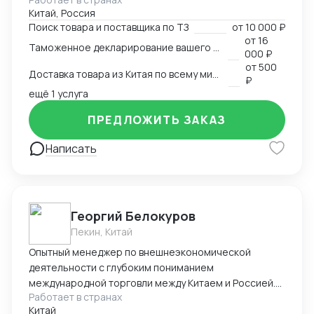
под ключ. Помогаем с оформлением различных
Китай, Россия
сертификатов на территории КНР. В частности, из
Поиск товара и поставщика по ТЗ
от
10 000 ₽
за территориального расположения компании,
от
16
Таможенное декларирование вашего товара в Китае
специализируемся на кухонной утвари, ножах,
000 ₽
режущих предметах: ножницы, секаторы,
от
500
Доставка товара из Китая по всему миру
маникюрные металлические инструменты и т.п.;
₽
стоматологических металлических инструментах.
ещё 1 услуга
ПРЕДЛОЖИТЬ ЗАКАЗ
Написать
Георгий Белокуров
Пекин, Китай
Опытный менеджер по внешнеэкономической
деятельности с глубоким пониманием
международной торговли между Китаем и Россией.
Работает в странах
Более 8 лет практического опыта в сфере импорта,
Китай
экспорта и логистики, включая полное