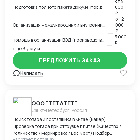
от
5
таможенного оформления, оптовые продажи всё
Подготовка полного пакета документов для экспортно-импортных поставок
000
делал сам), работал с логистическими компаниями,
₽
общался с поставщиками, прорабатывали различные
от
2
схемы доставки (очень сложные включая мед
Организация международных и внутренних перевозок всеми видами транспорта
000
оборудование), работал с разными странами,
₽
5 000
сейчас в основном работаю с Китаем и Турцией.
помощь в организации ВЭД (производство, продажи)
₽
Возил различные группы товаров. Участвую в
ещё 3 услуги
различных семинарах и выставках.
ПРЕДЛОЖИТЬ ЗАКАЗ
Написать
ООО "ТЕТАТЕТ"
Санкт-Петербург, Россия
Поиск товара и поставщика в Китае (Байер)
Проверка товара при отгрузке в Китае (Качество /
Количество / Маркировка / Вес мест) Подбор
Работает в странах
оптимального способа доставки. Маршрут /