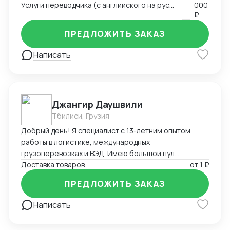
Услуги переводчика (с английского на русский и с русского на английский)
000
отношениями и развитие клиентской базы •
₽
Глубокое знание китайского рынка и менталитета
ПРЕДЛОЖИТЬ ЗАКАЗ
Написать
Джангир Даушвили
Тбилиси, Грузия
Добрый день! Я специалист с 13-летним опытом
работы в логистике, международных
грузоперевозках и ВЭД. Имею большой пул
контрагентов, логистов и экспедиторов по всему
Доставка товаров
от
1 ₽
миру и России. Доставлю Ваш груз из любой точки
ПРЕДЛОЖИТЬ ЗАКАЗ
мира любым видом транспорта, оптимизирую Ваши
расходы на логистику и растаможку, а также помогу
Написать
с оплатой за товар зарубеж, если необходимо.
Владею английским, французским и персидским