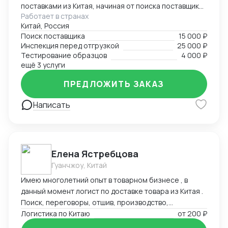
поставками из Китая, начиная от поиска поставщиков
Работает в странах
и заканчивая отгрузками в Россию. Поможем найти
Китай, Россия
лучшего поставщика необходимого товара по
Поиск поставщика
15 000 ₽
предоставленному техническому заданию.
Инспекция перед отгрузкой
25 000 ₽
Работаем с разными товарными группами, как с
Тестирование образцов
4 000 ₽
товарами народного потребления, так и со
ещё 3 услуги
сложными техническими запросами по поставке и
ПРЕДЛОЖИТЬ ЗАКАЗ
сборке оборудования
Написать
Елена Ястребцова
Гуанчжоу, Китай
Имею многолетний опыт в товарном бизнесе , в
данный момент логист по доставке товара из Китая .
Поиск, переговоры, отшив, производство,
траспортировка , аналитика товара под клиента.
Логистика по Китаю
от
200 ₽
Любые товары, выбор маршрутов, отсрочки