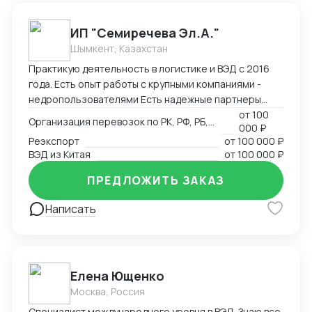
партнеров в 25 странах мира. Ключевые
преимущества: Таможенное оформление под ключ
ИП "Семиречева Эл.А."
Собственный парк температурных контейнеров
Шымкент, Казахстан
Персональный менеджер 24/7 Фиксированные
Практикую деятельность в логистике и ВЭД с 2016
сроки доставки
года. Есть опыт работы с крупными компаниями -
недропользователями Есть надежные партнеры
(сертификация, таможенное офрмление, частные
от
100
Организация перевозок по РК, РФ, РБ, Европа, Китай
000 ₽
перевозчики)
Реэкспорт
от
100 000 ₽
ВЭД из Китая
от
100 000 ₽
ПРЕДЛОЖИТЬ ЗАКАЗ
Написать
Елена Ющенко
Москва, Россия
Специалист международного уровня в ВЭД. Знаю все