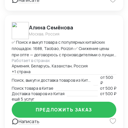
Написать
Алина Семёнова
Москва, Россия
✅ Поиск и выкуп товара с популярных китайских
площадок: 1688, Taobao, Poizon ✅ Снижение цены
при опте — договорюсь с производителями о лучших
Работает в странах
условиях ✅ Предоставлю фото- и видеоотчет перед
Армения, Беларусь, Казахстан, Россия
отправкой ✅ Надежная упаковка — минимизация
+1 страна
рисков повреждений при перевозке ✅ Доставка
от
500
товара до склада в Москву, отправка в любой город
Поиск, выкуп и доставка товаров из Китая
₽
России (ТК на выбор) ✅ Также доставлю в Армению,
Поиск товара в Китае
от
500 ₽
Беларусь, Казахстан, Кыргызстан ✅ Полное
Доставка товаров из Китая
от
500 ₽
сопровождение — от заказа до получения ➡
ещё 5 услуг
Пришлите ссылку на товар или фото, его количество,
ПРЕДЛОЖИТЬ ЗАКАЗ
и я рассчитаю стоимость доставки
Написать