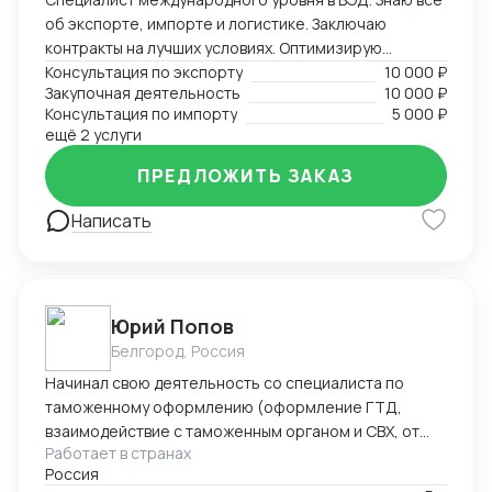
об экспорте, импорте и логистике. Заключаю
контракты на лучших условиях. Оптимизирую
логистику и обеспечивая скорость поставок.
Консультация по экспорту
10 000 ₽
Закупочная деятельность
10 000 ₽
Консультация по импорту
5 000 ₽
ещё 2 услуги
ПРЕДЛОЖИТЬ ЗАКАЗ
Написать
Юрий Попов
Белгород, Россия
Начинал свою деятельность со специалиста по
таможенному оформлению (оформление ГТД,
взаимодействие с таможенным органом и СВХ, от
Работает в странах
закрытия процедуры ВТТ до выпуска товара), после
Россия
работал руководителем предприятия (полный цикл