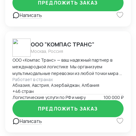
ПРЕДЛОЖИТЬ ЗАКАЗ
платежей , выбор способа оплаты , документация.
Написать
ООО "КОМПАС ТРАНС"
Москва, Россия
ООО «Компас Транс» — ваш надежный партнер в
международной логистике Мы организуем
мультимодальные перевозки из любой точки мира с
Работает в странах
полным таможенным сопровождением.
Абхазия, Австрия, Азербайджан, Албания
Предоставляем комплекс складских услуг в
+46 стран
ключевых логистических хабах Европы, Азии и
Логистические услуги по РФ и миру
100 000 ₽
России. Специализируемся на перевозках
температурных грузов с гарантированным
ПРЕДЛОЖИТЬ ЗАКАЗ
соблюдением режима. Обеспечиваем доставку
сборных и генеральных грузов с ежедневным
Написать
мониторингом. Выстраиваем эффективные
логистические цепочки через собственную сеть