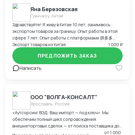
Яна Березовская
Гуанчжоу, Китай
Здравствуйте! Я живу в Китае 10 лет, занимаюсь
экспортом товаров за границу. Опыт работы в этой
сфере 7 лет. Опыт работы с платформами 拼多多
(Пиндуодуо), 淘宝 (таобао), 阿里巴巴 (1688), JD, 闲鱼
Экспорт товаров из Китая
1 000 ₽
(бу товары). Есть свои логисты которые доставят
ПРЕДЛОЖИТЬ ЗАКАЗ
товары в любую страну. Я «свой» человек на
территории Китая который поможет найти нужный
Написать
товар, проверить качество и организовать доставку
к вам быстро и надежно.
ООО "ВОЛГА-КОНСАЛТ"
Ярославль, Россия
«Аутсорсинг ВЭД: Ваш импорт — под ключ». Мы
обеспечим полный цикл сопровождения
внешнеторговых сделок — от поиска поставщика до
растаможки и бухгалтерского закрытия. Наши
от
1 000