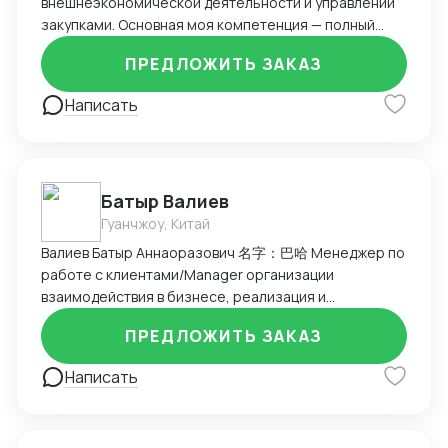
внешнеэкономической деятельности и управлении
закупками. Основная моя компетенция — полный
цикл работы с зарубежными поставщиками, в первую
ПРЕДЛОЖИТЬ ЗАКАЗ
очередь из Китая, включая поиск, переговоры,
организацию логистики и таможенного оформления.
Написать
Ключевые навыки и достижения: Организовывал
прямые поставки из Китая через Alibaba, TaoBao,
1688, снижая логистические издержки и сроки
доставки. Запускал более 20 товаров под
Батыр Валиев
собственным брендом на маркетплейсах Ozon и
Wildberries. Контролировал бюджет закупок до 350
Гуанчжоу, Китай
000 $ в год, оптимизируя расходы и условия
Валиев Батыр Аннаоразович 名字：巴哈 Менеджер по
предоплаты. Вёл сопровождение сертификации
работе с клиентами/Manager организации
продукции, претензионную работу и возвраты.
взаимодействия в бизнесе, реализация и
Управлял складскими остатками и рассчитывал
приобретение товаров, оценка и страховка
оптимальные объёмы закупок, обеспечивая
ПРЕДЛОЖИТЬ ЗАКАЗ
перевозок. Проживание Гуанчжоу (рн. Байюн, мкр.
оборачиваемость и минимизацию out-of-stock.
Гаерфу, стц. метро Xiaogang вторая ветка)
Написать
Уверенно работаю с ВЭД-документацией,
Гражданство: Туркмения Языки: Русский (как родной)
взаимодействую с таможенными брокерами и
Китайский (5 HSK) Туркменский Турецкий
контролирующими органами. Опыт работы с
Образование: 2017-2022г. Магистратура и работа в
контрактным производством, включая товары