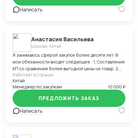
Написать
Анастасия Васильева
Шанхай, Китай
Я занимаюсь сферой закупок более десяти лет. В
мои обязанности входит следующее : 1. Составление
КП со сравнение более выгодной цены на товар. 2.
Работает в странах
Составление и подписание контрактов,
Китай
спецификации, технических заданий. 3. Получение
Менеджер по закупкам
10 000 ₽
образцов на подтверждение качества продукта,
согласование с клиентом. 4. Контроль сроков
ПРЕДЛОЖИТЬ ЗАКАЗ
производства. 5. Отгрузка готовой партии на
имеющихся в базе выгодных логистических
Написать
компаний. 6. Помощь в оплате производителю и
логистическим компаниям за оказанные услуги. 7.
Получение груза в Москве и отправка на склад
клиента. Помимо сферы закупок также