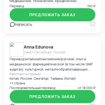
Медицинский, технический, юридический,
грузополучателя
маркетинговый перевод.
Перевод
150 ₽
ПРЕДЛОЖИТЬ ЗАКАЗ
Написать
Anna Edunova
Санкт-Петербург, Россия
Перевод китайский/английский/русский, опыт в
медицинской, фармацевтической (в том числе GMP
аудитах), культурной, металлообрабатывающей,
Работает в странах
сельскохозяйственной, технологической тематиках
Китай, Россия, Сингапур, Тайвань (Китай)
+1 страна
Последовательный перевод
от
18 000 ₽
ПРЕДЛОЖИТЬ ЗАКАЗ