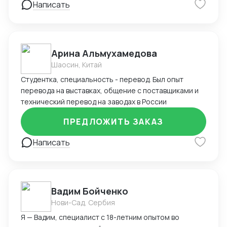
Написать
посещение выставок и фабрик поставщиков в Китае,
обширный опыт организации встреч и переговоров с
поставщиками. Имею опыт планирования закупок,
большой опыт составления и корректировки
договоров, спецификаций, доп. соглашений,
Арина Альмухамедова
отличное понимание процессов международной
Шаосин, Китай
логистики, опыт работы с отгрузочными
Студентка, специальность - перевод. Был опыт
документами (составление, проверка,
перевода на выставках, общение с поставщиками и
корректировка, редактирование). В наличии
технический перевод на заводах в России
большая база данных проверенных поставщиков
одежды и ткани в разных странах Азии и не только.
ПРЕДЛОЖИТЬ ЗАКАЗ
Написать
Вадим Бойченко
Нови-Сад, Сербия
Я — Вадим, специалист с 18-летним опытом во