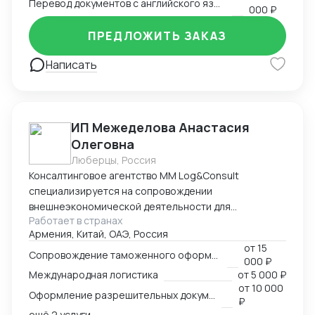
Перевод документов с английского языка на русский
000 ₽
ПРЕДЛОЖИТЬ ЗАКАЗ
Написать
ИП Межеделова Анастасия
Олеговна
Люберцы, Россия
Консалтинговое агентство MM Log&Consult
специализируется на сопровождении
внешнеэкономической деятельности для
Работает в странах
участников международного рынка из России и
Армения, Китай, ОАЭ, Россия
Армении. Наш опыт в сфере ВЭД более 13 лет
от
15
позволяет нам оказывать качественные
Сопровождение таможенного оформления груза
000 ₽
консалтинговые услуги для компаний, решивших
Международная логистика
от
5 000 ₽
выйти на международный рынок. MM Log&Consult
от
10 000
Оформление разрешительных документов
поможет организовать международный бизнес в
₽
Вашей компании в требуемых масштабах: -
ещё 2 услуги