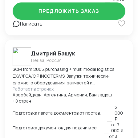
ПРЕДЛОЖИТЬ ЗАКАЗ
Написать
Дмитрий Башук
Пенза, Россия
SCM from 2005:purchasing + multi modal logistics
EXW/FCA/CIP INCOTERMS. Закупки технически-
сложного оборудования, запчастей и
Работает в странах
комплектующих к нему.
Азербайджан, Аргентина, Армения, Бангладеш
+8 стран
5
Подготовка пакета документов от поставщика на EXW, FCA, CIP
000
₽
от
7
Подготовка документов для подачи в сертификационный орган
000 ₽
от
3