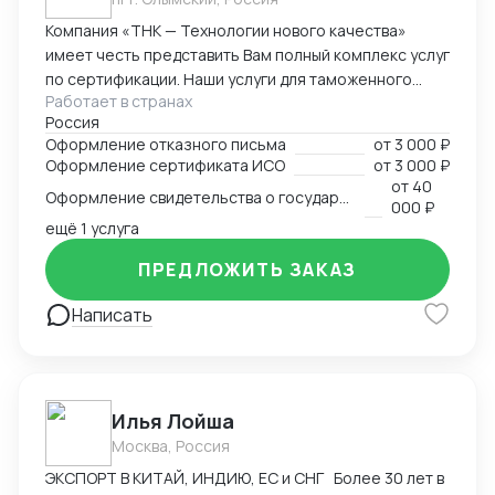
Компания «ТНК — Технологии нового качества»
имеет честь представить Вам полный комплекс услуг
по сертификации. Наши услуги для таможенного
Работает в странах
оформления, производства и реализации
Россия
продукции: - сертификат/декларация соответствия
Оформление отказного письма
от
3 000 ₽
Техническому регламенту Таможенного Союза (ТР
Оформление сертификата ИСО
от
3 000 ₽
ТС) - сертификат/декларация соответствия ГОСТ Р -
от
40
Оформление свидетельства о государственной регистрации
сертификат/декларация /отказное письмо по
000 ₽
пожарной безопасности (ТР ПБ) - свидетельство о
ещё 1 услуга
государственной регистрации (СГР) - экспертное
ПРЕДЛОЖИТЬ ЗАКАЗ
заключение - отказное письмо для таможни/
торговли - заключение о перемещении продукции,
Написать
содержащей озоноразрущающие вещества
(озонка) - протоколы испытаний (в т.ч. на нормы
радиационной безопасности) - система ХАССП -
разработка и регистрация ТУ - добровольные
Илья Лойша
сертификаты - добровольные сертификаты по
пожарной безопасности - ИСО - РПО - Сертификаты
Москва, Россия
на услуги - Оценка деловой репутации и многие
ЭКСПОРТ В КИТАЙ, ИНДИЮ, ЕС и СНГ Более 30 лет в
другие разрешительные документы.