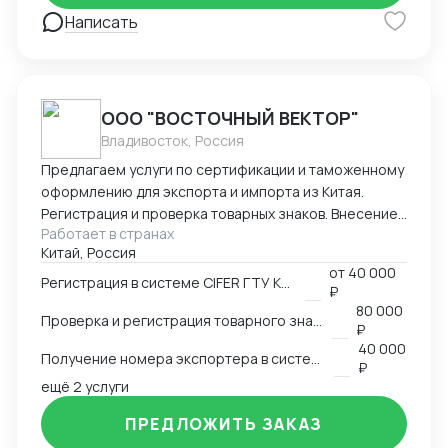
> документы -> отгрузка -> разрешительная
Написать
документация РФ -> таможенное оформление ->
склад. Осуществляла контроль оплат : предоплат,
балансов с отсрочкой . Общалась в WeChat с
заводами о сроках производства, недочетах,
ООО "ВОСТОЧНЫЙ ВЕКТОР"
платежах. Также имею опыт работы в эскортных
Владивосток, Россия
отгрузках, оформлении сертификата
происхождения (СТ-1). Могу помочь в подготовке
Предлагаем услуги по сертификации и таможенному
документации для его получения, а также
оформлению для экспорта и импорта из Китая.
заполнении заявления Буду рада дальнейшему
Регистрация и проверка товарных знаков. Внесение
сотрудничеству! Спасибо за уделенное время! С
Работает в странах
в таможенный реестр товарных знаков.
Китай, Россия
уважением, Виолетта .
Изготовление маркировки для пищевой продукции
от
40 000
для реализации в Китае. Получение номера
Регистрация в системе CIFER ГТУ КНР
₽
экспортера в системе китайской таможни. Подбор
80 000
Проверка и регистрация товарного знака в КНР
HS и CIQ кодов.
₽
40 000
Получение номера экспортера в системе ГТУ КНР
₽
ещё 2 услуги
ПРЕДЛОЖИТЬ ЗАКАЗ