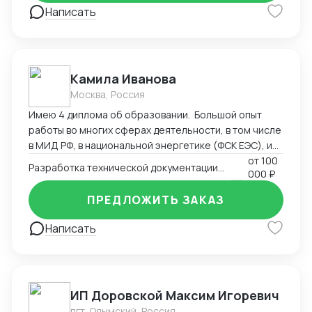
Написать
Камила Иванова
Москва, Россия
Имею 4 диплома об образовании. Большой опыт
работы во многих сферах деятельности, в том числе
в МИД РФ, в национальной энергетике (ФСК ЕЭС), и
максимальный опыт работы в регистрации
от
100
Разработка технической документации. Регистрация, сертификация
000 ₽
медицинских изделий, более 9 лет. Пишу
техническую документацию, инструкции, создаю
ПРЕДЛОЖИТЬ ЗАКАЗ
маркировку в соответствии с национальными
стандартами, ввожу изделия в оборот
Написать
(Росздравнадзор). Могу быть полезна также в
регистрации продукции, которая требует СГР,
декларации, лицензии (Роспотребнадзор). Своя
лаборатория и сертификационный центр.
ИП Доровской Максим Игоревич
пгт. Олымский, Россия