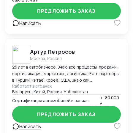
организация и внедрение ВЭД с нуля; -
ПРЕДЛОЖИТЬ ЗАКАЗ
консультирование и разработка стратегии
внедрения ВЭД в компанию силами заказчика; -
Написать
сопровождение международной сделки разово или
на постоянной основе.
Артур Петросов
Москва, Россия
25 лет в автобизнесе. Знаю все процессы: продажи,
сертификация, маркетинг, логистика. Есть партнёры
в Турции, Китае, Корее, США. Знаю как
Работает в странах
омологировать автомобили в 18ти странах мира.
Беларусь, Китай, Россия, Узбекистан
от
80 000
Сертификация автомобилей и запчастей
₽
ПРЕДЛОЖИТЬ ЗАКАЗ
Написать