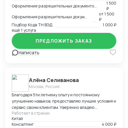
-пользование Exel, Word, LinkedIn, Bitrix24
1 500
Оформление разрешительных документов, консультация
₽
-оформление сертификации на товар: СГР, ДС, СС,
от
1 500
РУ, Нотификация -деловая переписка -продажи
Оформления разрешительных документов
₽
-пользование Инкотермс -общение с фабриками (на
Подбор Кода ТН ВЭД
1 000 ₽
китайском языке) -кастомизация продукта -работа с
ещё 1 услуга
OEM \ ODM фабриками - доставка и растаможка
ПРЕДЛОЖИТЬ ЗАКАЗ
образцов для изготовления сертификации. Проекты
разной сложности, от станков до БАДов
Написать
Алёна Селиванова
Москва, Россия
Благодаря 5ти летнему опыту и постоянному
улучшению навыков, предоставляю лучшие условия и
сервис своим клиентам. Уверенно владею
Работает в странах
несколькими языками, что позволяет эффективно
Китай
работать как с российскими, так и с китайскими
Консалтинг
4 000 ₽
клиентами.