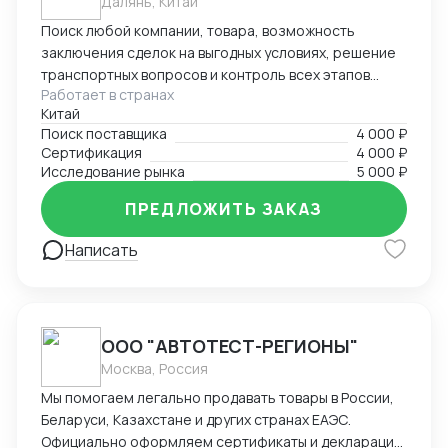
Далянь, Китай
Поиск любой компании, товара, возможность
заключения сделок на выгодных условиях, решение
транспортных вопросов и контроль всех этапов
Работает в странах
сотрудничества с иностранными партнерами.
Китай
Поиск поставщика
4 000 ₽
Сертификация
4 000 ₽
Исследование рынка
5 000 ₽
ПРЕДЛОЖИТЬ ЗАКАЗ
Написать
ООО "АВТОТЕСТ-РЕГИОНЫ"
Москва, Россия
Мы помогаем легально продавать товары в России,
Беларуси, Казахстане и других странах ЕАЭС.
Официально оформляем сертификаты и декларации