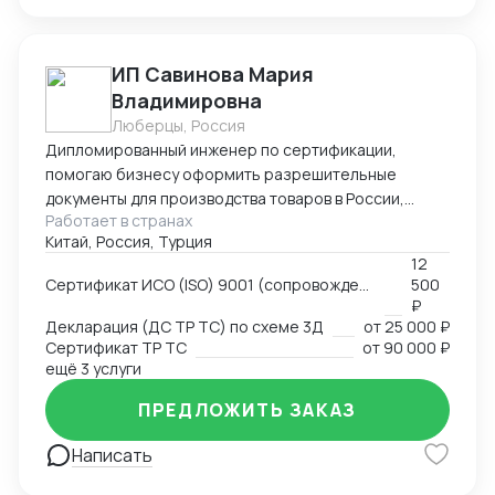
ИП Савинова Мария
Владимировна
Люберцы, Россия
Дипломированный инженер по сертификации,
помогаю бизнесу оформить разрешительные
документы для производства товаров в России,
Работает в странах
импорта и реализации на территории РФ, через
Китай, Россия, Турция
магазины и маркетплейсы.
12
Сертификат ИСО (ISO) 9001 (сопровождение, подготовка документов)
500
₽
Декларация (ДС ТР ТС) по схеме 3Д
от
25 000 ₽
Сертификат ТР ТС
от
90 000 ₽
ещё 3 услуги
ПРЕДЛОЖИТЬ ЗАКАЗ
Написать