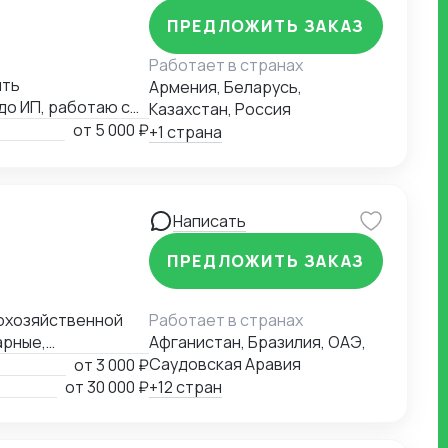
ПРЕДЛОЖИТЬ ЗАКАЗ
Работает в странах
ять
Армения, Беларусь,
до ИП, работаю с
Казахстан, Россия
от
5 000 ₽
+1 страна
Написать
ПРЕДЛОЖИТЬ ЗАКАЗ
кохозяйственной
Работает в странах
арные,
Афганистан, Бразилия, ОАЭ,
ториями,
Саудовская Аравия
от
3 000 ₽
Аргус-фито,
от
30 000 ₽
+12 стран