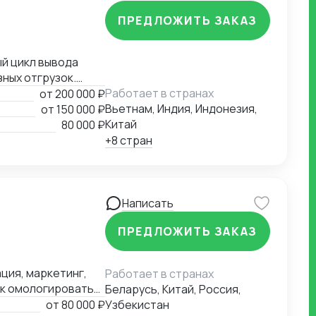
и. Наличие
ПРЕДЛОЖИТЬ ЗАКАЗ
берем на
 и нервы клиента.
ый цикл вывода
ных отгрузок.
 (от исследования
Работает в странах
от
200 000 ₽
Вьетнам, Индия, Индонезия,
от
150 000 ₽
арах и сырьевых
Китай
80 000 ₽
ЕС и СНГ.
+8 стран
око погружён в
 документов,
о стандартам
ажоры на границе.
Написать
ровожу
ПРЕДЛОЖИТЬ ЗАКАЗ
ю выставки,
й). Имею обширную
средник и
ция, маркетинг,
Работает в странах
как омологировать
Беларусь, Китай, Россия,
 передачей
от
80 000 ₽
Узбекистан
ие сотрудников