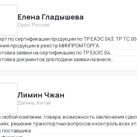
Елена Гладышева
Орёл, Россия
рт по сертификации продукции по ТР ЕАЭС 043, ТР ТС 00
ения продукции в реестр МИНПРОМТОРГА.
Подготовка заявки на сертификацию по ТР ЕАЭС 043, ТР ТС 004, ТР ТС 020, ТР ТС 010, 123-ФЗ
Подготовка документов для подачи заявки на внесение в реестр Минпромторга
Лимин Чжан
Далянь, Китай
 любой компании, товара, возможность заключения сдел
иях, решение транспортных вопросов и контроль всех э
удничества с иностранными партнерами.
к поставщика