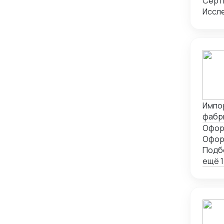
Серт
Иссл
Импо
фабр
-поль
СГР, 
Офор
Инкот
Подб
-рабо
ещё 1
изгот