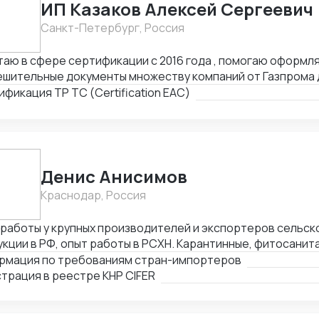
ИП Казаков Алексей Сергеевич
Санкт-Петербург, Россия
аю в сфере сертификации с 2016 года , помогаю оформл
ешительные документы множеству компаний от Газпрома 
женными брокерами
фикация ТР ТС (Certification EAC)
Денис Анисимов
Краснодар, Россия
 работы у крупных производителей и экспортеров сельс
кции в РФ, опыт работы в РСХН. Карантинные, фитосанит
ринарные и иные сертификаты. Взаимодействие с лабора
рмация по требованиям стран-импортеров
ганами, сюрвейерами, фумигаторами и т.д. Работа в ГИС 
трация в реестре КНР CIFER
рий, Цербер. Аттестация предприятия для экспорта.