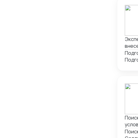
Экспе
внес
Поиск
услов
сотр
Поис