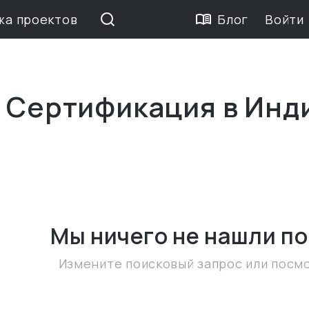
жа проектов
Блог
Войти
е Сертификация в Инд
Мы ничего не нашли
по
Измените поисковый запрос или посм