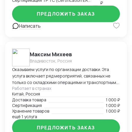
Сертификация ТР ТС (Certification EAC)
₽
ПРЕДЛОЖИТЬ ЗАКАЗ
Написать
Максим Михеев
Владивосток, Россия
Оказываем услуги по организации доставки. Эта
услуга включает ряд мероприятий, связанных не
только со складскими операциями и транспортным
Работает в странах
сопровождением. В нее также входит таможенное
Китай, Россия
оформление, помощь в заполнении необходимой
Доставка товара
1 000 ₽
сопроводительной и разрешительной
Сертификация
1 000 ₽
документации.
Хранение товаров
1 000 ₽
ещё 1 услуга
ПРЕДЛОЖИТЬ ЗАКАЗ