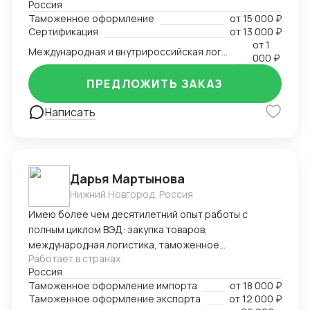
Россия
авто, авиа, морской транспорт, ж/д; — консалтинг
Таможенное оформление
от
15 000 ₽
и сопровождение по таможенным процедурам,
Сертификация
от
13 000 ₽
валютному контролю и бухгалтерии;
от
1
Международная и внутрироссийская логистика (мультимодальная)
— бухгалтерский аутсорсинг; — получение
000 ₽
разрешительной документации: сертификаты,
ПРЕДЛОЖИТЬ ЗАКАЗ
разрешения.
Написать
Дарья Мартынова
Нижний Новгород, Россия
Имею более чем десятилетний опыт работы с
полным циклом ВЭД: закупка товаров,
международная логистика, таможенное
Работает в странах
оформление. Занимаю руководящую позицию
Россия
начальника отдела ВЭД в биохимическом холдинге.
Таможенное оформление импорта
от
18 000 ₽
Параллельно веду проекты в качестве консультанта
Таможенное оформление экспорта
от
12 000 ₽
по ВЭД и таможенному оформлению. Успешный опыт