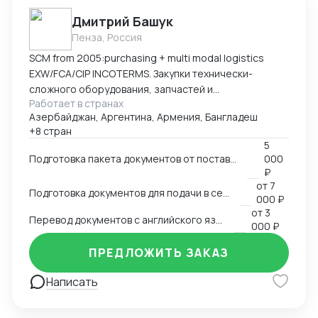
Дмитрий Башук
Пенза, Россия
SCM from 2005:purchasing + multi modal logistics
EXW/FCA/CIP INCOTERMS. Закупки технически-
сложного оборудования, запчастей и
Работает в странах
комплектующих к нему.
Азербайджан, Аргентина, Армения, Бангладеш
+8 стран
5
Подготовка пакета документов от поставщика на EXW, FCA, CIP
000
₽
от
7
Подготовка документов для подачи в сертификационный орган
000 ₽
от
3
Перевод документов с английского языка на русский
000 ₽
ПРЕДЛОЖИТЬ ЗАКАЗ
Написать