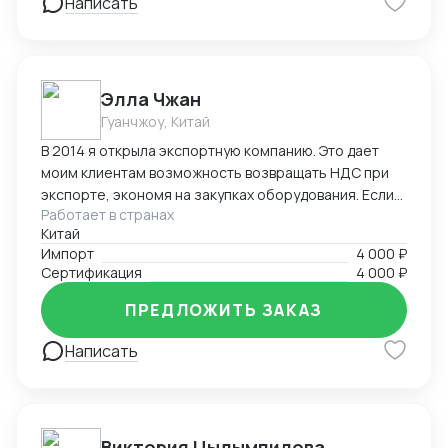
Написать
Элла Чжан
Гуанчжоу, Китай
В 2014 я открыла экспортную компанию. Это дает
моим клиентам возможность возвращать НДС при
экспорте, экономя на закупках оборудования. Если
Работает в странах
вы собираетесь в Китай на выставку, семинар,
Китай
конференцию или для проведения бизнес-встреч, и
Импорт
4 000 ₽
вам требуются услуги профессионального
Сертификация
4 000 ₽
переводчика - обращайтесь в любое время!
ПРЕДЛОЖИТЬ ЗАКАЗ
Написать
Виктория Цыдымпилова