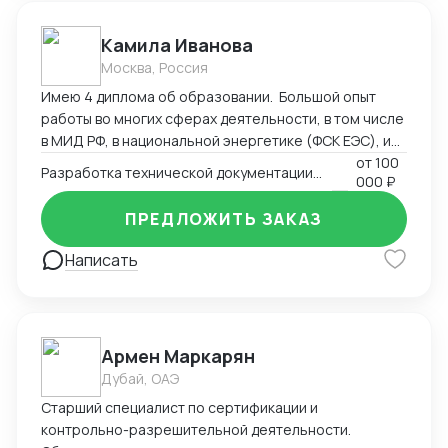
Камила Иванова
Москва, Россия
Имею 4 диплома об образовании. Большой опыт
работы во многих сферах деятельности, в том числе
в МИД РФ, в национальной энергетике (ФСК ЕЭС), и
максимальный опыт работы в регистрации
от
100
Разработка технической документации. Регистрация, сертификация
000 ₽
медицинских изделий, более 9 лет. Пишу
техническую документацию, инструкции, создаю
ПРЕДЛОЖИТЬ ЗАКАЗ
маркировку в соответствии с национальными
стандартами, ввожу изделия в оборот
Написать
(Росздравнадзор). Могу быть полезна также в
регистрации продукции, которая требует СГР,
декларации, лицензии (Роспотребнадзор). Своя
лаборатория и сертификационный центр.
Армен Маркарян
Дубай, ОАЭ
Старший специалист по сертификации и
контрольно-разрешительной деятельности.