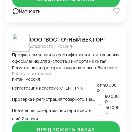
разной сложности, от станков до БАДов
Написать
ООО "ВОСТОЧНЫЙ ВЕКТОР"
Владивосток, Россия
Предлагаем услуги по сертификации и таможенному
оформлению для экспорта и импорта из Китая.
Регистрация и проверка товарных знаков. Внесение
Работает в странах
в таможенный реестр товарных знаков.
Китай, Россия
Изготовление маркировки для пищевой продукции
от
40 000
для реализации в Китае. Получение номера
Регистрация в системе CIFER ГТУ КНР
₽
экспортера в системе китайской таможни. Подбор
80 000
Проверка и регистрация товарного знака в КНР
HS и CIQ кодов.
₽
40 000
Получение номера экспортера в системе ГТУ КНР
₽
ещё 2 услуги
ПРЕДЛОЖИТЬ ЗАКАЗ