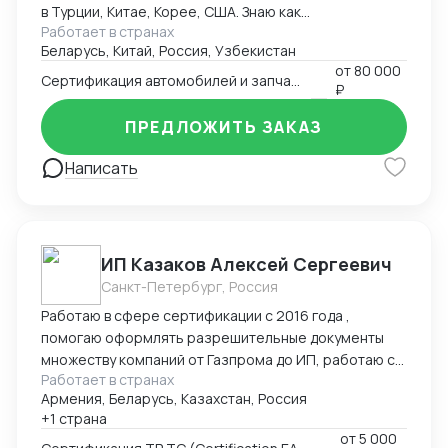
в Турции, Китае, Корее, США. Знаю как
Работает в странах
омологировать автомобили в 18ти странах мира.
Беларусь, Китай, Россия, Узбекистан
от
80 000
Сертификация автомобилей и запчастей
₽
ПРЕДЛОЖИТЬ ЗАКАЗ
Написать
ИП Казаков Алексей Сергеевич
Санкт-Петербург, Россия
Работаю в сфере сертификации с 2016 года ,
помогаю оформлять разрешительные документы
множеству компаний от Газпрома до ИП, работаю с
Работает в странах
таможенными брокерами
Армения, Беларусь, Казахстан, Россия
+1 страна
от
5 000