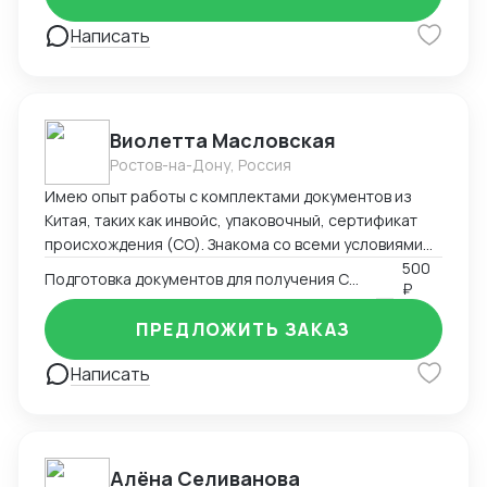
Написать
Виолетта Масловская
Ростов-на-Дону, Россия
Имею опыт работы с комплектами документов из
Китая, таких как инвойс, упаковочный, сертификат
происхождения (СО). Знакома со всеми условиями
поставки Инкотермс, а также особенностями
500
Подготовка документов для получения СТ-1
₽
перевозки разным видом транспорта. Я размещала
заказ на китайском заводе и далее вела его все
ПРЕДЛОЖИТЬ ЗАКАЗ
время, до прихода на склад в России. Производство -
> документы -> отгрузка -> разрешительная
Написать
документация РФ -> таможенное оформление ->
склад. Осуществляла контроль оплат : предоплат,
балансов с отсрочкой . Общалась в WeChat с
заводами о сроках производства, недочетах,
Алёна Селиванова
платежах. Также имею опыт работы в эскортных