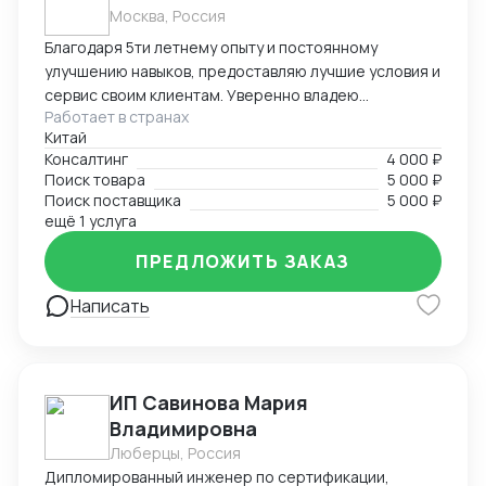
Москва, Россия
отгрузках, оформлении сертификата
происхождения (СТ-1). Могу помочь в подготовке
Благодаря 5ти летнему опыту и постоянному
документации для его получения, а также
улучшению навыков, предоставляю лучшие условия и
заполнении заявления Буду рада дальнейшему
сервис своим клиентам. Уверенно владею
сотрудничеству! Спасибо за уделенное время! С
Работает в странах
несколькими языками, что позволяет эффективно
Китай
уважением, Виолетта .
работать как с российскими, так и с китайскими
Консалтинг
4 000 ₽
клиентами.
Поиск товара
5 000 ₽
Поиск поставщика
5 000 ₽
ещё 1 услуга
ПРЕДЛОЖИТЬ ЗАКАЗ
Написать
ИП Савинова Мария
Владимировна
Люберцы, Россия
Дипломированный инженер по сертификации,