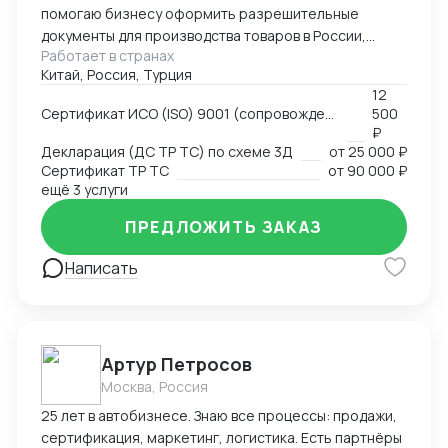
помогаю бизнесу оформить разрешительные
документы для производства товаров в России,
Работает в странах
импорта и реализации на территории РФ, через
Китай, Россия, Турция
магазины и маркетплейсы.
12
Сертификат ИСО (ISO) 9001 (сопровождение, подготовка документов)
500
₽
Декларация (ДС ТР ТС) по схеме 3Д
от
25 000 ₽
Сертификат ТР ТС
от
90 000 ₽
ещё 3 услуги
ПРЕДЛОЖИТЬ ЗАКАЗ
Написать
Артур Петросов
Москва, Россия
25 лет в автобизнесе. Знаю все процессы: продажи,
сертификация, маркетинг, логистика. Есть партнёры