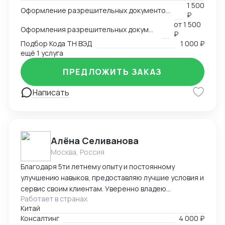
-пользование Exel, Word, LinkedIn, Bitrix24
1 500
Оформление разрешительных документов, консультация
₽
-оформление сертификации на товар: СГР, ДС, СС,
от
1 500
РУ, Нотификация -деловая переписка -продажи
Оформления разрешительных документов
₽
-пользование Инкотермс -общение с фабриками (на
Подбор Кода ТН ВЭД
1 000 ₽
китайском языке) -кастомизация продукта -работа с
ещё 1 услуга
OEM \ ODM фабриками - доставка и растаможка
ПРЕДЛОЖИТЬ ЗАКАЗ
образцов для изготовления сертификации. Проекты
разной сложности, от станков до БАДов
Написать
Алёна Селиванова
Москва, Россия
Благодаря 5ти летнему опыту и постоянному
улучшению навыков, предоставляю лучшие условия и
сервис своим клиентам. Уверенно владею
Работает в странах
несколькими языками, что позволяет эффективно
Китай
работать как с российскими, так и с китайскими
Консалтинг
4 000 ₽
клиентами.