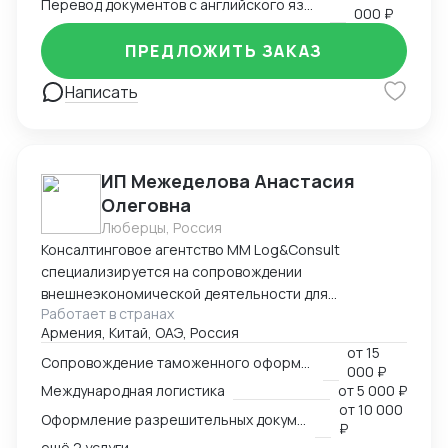
Перевод документов с английского языка на русский
000 ₽
ПРЕДЛОЖИТЬ ЗАКАЗ
Написать
ИП Межеделова Анастасия
Олеговна
Люберцы, Россия
Консалтинговое агентство MM Log&Consult
специализируется на сопровождении
внешнеэкономической деятельности для
Работает в странах
участников международного рынка из России и
Армения, Китай, ОАЭ, Россия
Армении. Наш опыт в сфере ВЭД более 13 лет
от
15
позволяет нам оказывать качественные
Сопровождение таможенного оформления груза
000 ₽
консалтинговые услуги для компаний, решивших
Международная логистика
от
5 000 ₽
выйти на международный рынок. MM Log&Consult
от
10 000
Оформление разрешительных документов
поможет организовать международный бизнес в
₽
Вашей компании в требуемых масштабах: -
ещё 2 услуги