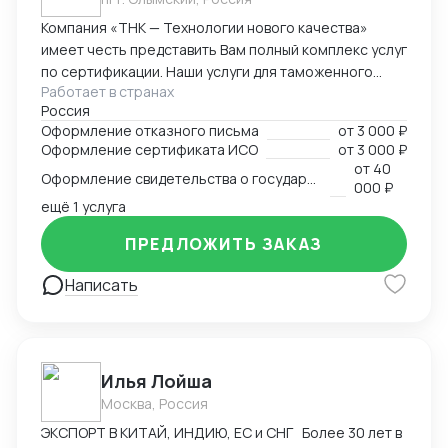
Компания «ТНК — Технологии нового качества»
имеет честь представить Вам полный комплекс услуг
по сертификации. Наши услуги для таможенного
Работает в странах
оформления, производства и реализации
Россия
продукции: - сертификат/декларация соответствия
Оформление отказного письма
от
3 000 ₽
Техническому регламенту Таможенного Союза (ТР
Оформление сертификата ИСО
от
3 000 ₽
ТС) - сертификат/декларация соответствия ГОСТ Р -
от
40
Оформление свидетельства о государственной регистрации
сертификат/декларация /отказное письмо по
000 ₽
пожарной безопасности (ТР ПБ) - свидетельство о
ещё 1 услуга
государственной регистрации (СГР) - экспертное
ПРЕДЛОЖИТЬ ЗАКАЗ
заключение - отказное письмо для таможни/
торговли - заключение о перемещении продукции,
Написать
содержащей озоноразрущающие вещества
(озонка) - протоколы испытаний (в т.ч. на нормы
радиационной безопасности) - система ХАССП -
разработка и регистрация ТУ - добровольные
Илья Лойша
сертификаты - добровольные сертификаты по
пожарной безопасности - ИСО - РПО - Сертификаты
Москва, Россия
на услуги - Оценка деловой репутации и многие
ЭКСПОРТ В КИТАЙ, ИНДИЮ, ЕС и СНГ Более 30 лет в
другие разрешительные документы.