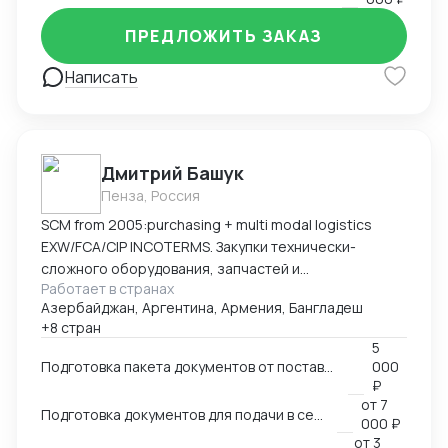
ПРЕДЛОЖИТЬ ЗАКАЗ
Написать
Дмитрий Башук
Пенза, Россия
SCM from 2005:purchasing + multi modal logistics
EXW/FCA/CIP INCOTERMS. Закупки технически-
сложного оборудования, запчастей и
Работает в странах
комплектующих к нему.
Азербайджан, Аргентина, Армения, Бангладеш
+8 стран
5
Подготовка пакета документов от поставщика на EXW, FCA, CIP
000
₽
от
7
Подготовка документов для подачи в сертификационный орган
000 ₽
от
3