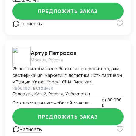
организация и внедрение ВЭД с нуля; -
ПРЕДЛОЖИТЬ ЗАКАЗ
консультирование и разработка стратегии
внедрения ВЭД в компанию силами заказчика; -
Написать
сопровождение международной сделки разово или
на постоянной основе.
Артур Петросов
Москва, Россия
25 лет в автобизнесе. Знаю все процессы: продажи,
сертификация, маркетинг, логистика. Есть партнёры
в Турции, Китае, Корее, США. Знаю как
Работает в странах
омологировать автомобили в 18ти странах мира.
Беларусь, Китай, Россия, Узбекистан
от
80 000
Сертификация автомобилей и запчастей
₽
ПРЕДЛОЖИТЬ ЗАКАЗ
Написать