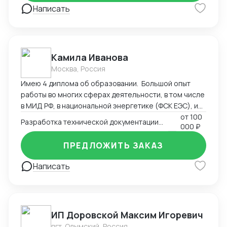
Написать
Камила Иванова
Москва, Россия
Имею 4 диплома об образовании. Большой опыт
работы во многих сферах деятельности, в том числе
в МИД РФ, в национальной энергетике (ФСК ЕЭС), и
максимальный опыт работы в регистрации
от
100
Разработка технической документации. Регистрация, сертификация
000 ₽
медицинских изделий, более 9 лет. Пишу
техническую документацию, инструкции, создаю
ПРЕДЛОЖИТЬ ЗАКАЗ
маркировку в соответствии с национальными
стандартами, ввожу изделия в оборот
Написать
(Росздравнадзор). Могу быть полезна также в
регистрации продукции, которая требует СГР,
декларации, лицензии (Роспотребнадзор). Своя
лаборатория и сертификационный центр.
ИП Доровской Максим Игоревич
пгт. Олымский, Россия