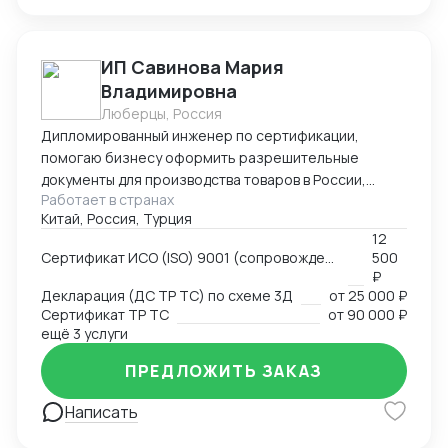
ИП Савинова Мария
Владимировна
Люберцы, Россия
Дипломированный инженер по сертификации,
помогаю бизнесу оформить разрешительные
документы для производства товаров в России,
Работает в странах
импорта и реализации на территории РФ, через
Китай, Россия, Турция
магазины и маркетплейсы.
12
Сертификат ИСО (ISO) 9001 (сопровождение, подготовка документов)
500
₽
Декларация (ДС ТР ТС) по схеме 3Д
от
25 000 ₽
Сертификат ТР ТС
от
90 000 ₽
ещё 3 услуги
ПРЕДЛОЖИТЬ ЗАКАЗ
Написать