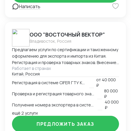
> документы -> отгрузка -> разрешительная
Написать
документация РФ -> таможенное оформление ->
склад. Осуществляла контроль оплат : предоплат,
балансов с отсрочкой . Общалась в WeChat с
заводами о сроках производства, недочетах,
ООО "ВОСТОЧНЫЙ ВЕКТОР"
платежах. Также имею опыт работы в эскортных
Владивосток, Россия
отгрузках, оформлении сертификата
происхождения (СТ-1). Могу помочь в подготовке
Предлагаем услуги по сертификации и таможенному
документации для его получения, а также
оформлению для экспорта и импорта из Китая.
заполнении заявления Буду рада дальнейшему
Регистрация и проверка товарных знаков. Внесение
сотрудничеству! Спасибо за уделенное время! С
Работает в странах
в таможенный реестр товарных знаков.
Китай, Россия
уважением, Виолетта .
Изготовление маркировки для пищевой продукции
от
40 000
для реализации в Китае. Получение номера
Регистрация в системе CIFER ГТУ КНР
₽
экспортера в системе китайской таможни. Подбор
80 000
Проверка и регистрация товарного знака в КНР
HS и CIQ кодов.
₽
40 000
Получение номера экспортера в системе ГТУ КНР
₽
ещё 2 услуги
ПРЕДЛОЖИТЬ ЗАКАЗ