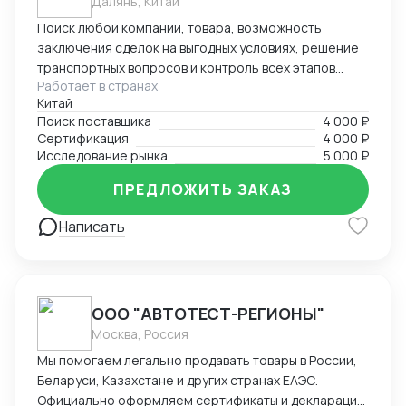
Далянь, Китай
Поиск любой компании, товара, возможность
заключения сделок на выгодных условиях, решение
транспортных вопросов и контроль всех этапов
Работает в странах
сотрудничества с иностранными партнерами.
Китай
Поиск поставщика
4 000 ₽
Сертификация
4 000 ₽
Исследование рынка
5 000 ₽
ПРЕДЛОЖИТЬ ЗАКАЗ
Написать
ООО "АВТОТЕСТ-РЕГИОНЫ"
Москва, Россия
Мы помогаем легально продавать товары в России,
Беларуси, Казахстане и других странах ЕАЭС.
Официально оформляем сертификаты и декларации