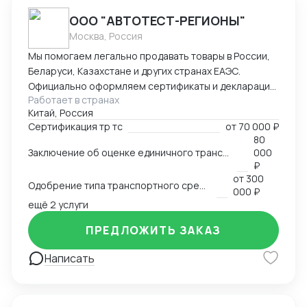
ООО "АВТОТЕСТ-РЕГИОНЫ"
Москва, Россия
Мы помогаем легально продавать товары в России,
Беларуси, Казахстане и других странах ЕАЭС.
Официально оформляем сертификаты и декларации
Работает в странах
соответствия ТР ТС. — обязательные документы для
Китай, Россия
использования продукции на рыноке. Так же
Сертификация тр тс
от
70 000 ₽
работаем по ОТТС, ОТШ, СБКТС, ЗОЕТС, ЭПСМ
80
Основная услуга: Оценка соответствия продукции
Заключение об оценке единичного транспортного средства (ЗОЕТС)
000
требованиям технического регламента
₽
таможенного союза . Мы проверяем товар,
от
300
Одобрение типа транспортного средства (ОТТС)
проводим испытания в аккредитованных
000 ₽
ещё 2 услуги
лабораториях и выдаем готовый,
зарегистрированный в Россакредитации (ФСА)
ПРЕДЛОЖИТЬ ЗАКАЗ
документ (сертификат или декларацию ТР ТС). Это
пропуск через таможню, маркетплейсы и в
Написать
магазины. Ценность для клиента: Помогаем
избежать штрафов, конфискации товара и
блокировки на таможне. Получение документов