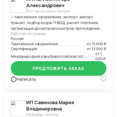
Александрович
Ростов-на-Дону, Россия
— таможенное оформление: экспорт, импорт,
транзит, подбор кодов ТНВЭД, расчет платежей,
организация досмотров/осмотров, прохождение
Работает в странах
доп. проверок, возврат обеспечения; — логистика:
Россия
авто, авиа, морской транспорт, ж/д; — консалтинг
Таможенное оформление
от
15 000 ₽
и сопровождение по таможенным процедурам,
Сертификация
от
13 000 ₽
валютному контролю и бухгалтерии;
от
1
Международная и внутрироссийская логистика (мультимодальная)
— бухгалтерский аутсорсинг; — получение
000 ₽
разрешительной документации: сертификаты,
ПРЕДЛОЖИТЬ ЗАКАЗ
разрешения.
Написать
ИП Савинова Мария
Владимировна
Люберцы, Россия