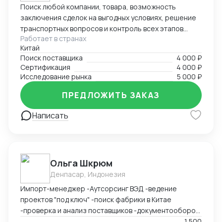
Поиск любой компании, товара, возможность
заключения сделок на выгодных условиях, решение
транспортных вопросов и контроль всех этапов
Работает в странах
сотрудничества с иностранными партнерами.
Китай
Поиск поставщика
4 000 ₽
Сертификация
4 000 ₽
Исследование рынка
5 000 ₽
ПРЕДЛОЖИТЬ ЗАКАЗ
Написать
Ольга Шкрюм
Денпасар, Индонезия
Импорт-менеджер -Аутсорсинг ВЭД -ведение
проектов "под ключ" -поиск фабрики в Китае
-проверка и анализ поставщиков -документооборот
-пользование Exel, Word, LinkedIn, Bitrix24
1 500