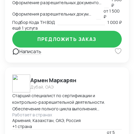
Оформление разрешительных документов, консультация
₽
-оформление сертификации на товар: СГР, ДС, СС,
от
1 500
РУ, Нотификация -деловая переписка -продажи
Оформления разрешительных документов
₽
-пользование Инкотермс -общение с фабриками (на
Подбор Кода ТН ВЭД
1 000 ₽
китайском языке) -кастомизация продукта -работа с
ещё 1 услуга
OEM \ ODM фабриками - доставка и растаможка
ПРЕДЛОЖИТЬ ЗАКАЗ
образцов для изготовления сертификации. Проекты
разной сложности, от станков до БАДов
Написать
Армен Маркарян
Дубай, ОАЭ
Старший специалист по сертификации и
контрольно-разрешительной деятельности.
Обеспечение полного цикла выполнения
Работает в странах
сертификации продукции в соответствие с
Армения, Казахстан, ОАЭ, Россия
требованиями технических регламентов ЕАЭС
+1 страна
(наиболее популярные 004/2011; 010/2011, 012/2011,
от
5