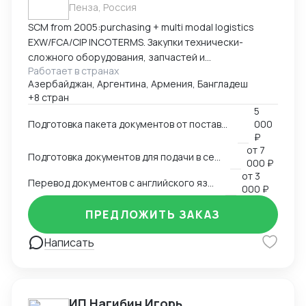
Пенза, Россия
SCM from 2005:purchasing + multi modal logistics
EXW/FCA/CIP INCOTERMS. Закупки технически-
сложного оборудования, запчастей и
Работает в странах
комплектующих к нему.
Азербайджан, Аргентина, Армения, Бангладеш
+8 стран
5
Подготовка пакета документов от поставщика на EXW, FCA, CIP
000
₽
от
7
Подготовка документов для подачи в сертификационный орган
000 ₽
от
3
Перевод документов с английского языка на русский
000 ₽
ПРЕДЛОЖИТЬ ЗАКАЗ
Написать
ИП Нагибин Игорь