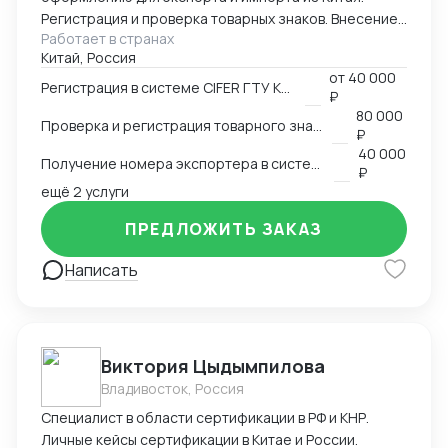
Регистрация и проверка товарных знаков. Внесение
Работает в странах
в таможенный реестр товарных знаков.
Китай, Россия
Изготовление маркировки для пищевой продукции
от
40 000
для реализации в Китае. Получение номера
Регистрация в системе CIFER ГТУ КНР
₽
экспортера в системе китайской таможни. Подбор
80 000
Проверка и регистрация товарного знака в КНР
HS и CIQ кодов.
₽
40 000
Получение номера экспортера в системе ГТУ КНР
₽
ещё 2 услуги
ПРЕДЛОЖИТЬ ЗАКАЗ
Написать
Виктория Цыдымпилова
Владивосток, Россия
Специалист в области сертификации в РФ и КНР.
Личные кейсы сертификации в Китае и России.