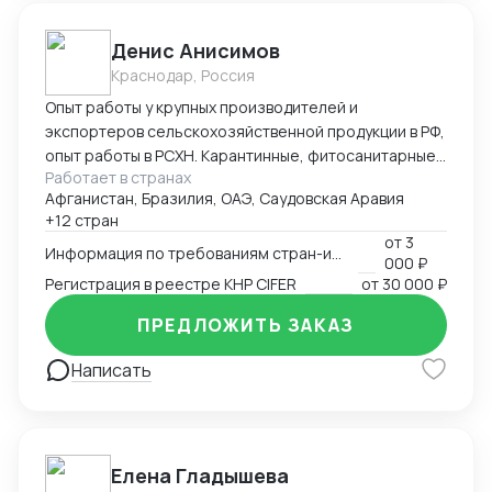
Денис Анисимов
Краснодар, Россия
Опыт работы у крупных производителей и
экспортеров сельскохозяйственной продукции в РФ,
опыт работы в РСХН. Карантинные, фитосанитарные,
Работает в странах
ветеринарные и иные сертификаты. Взаимодействие
Афганистан, Бразилия, ОАЭ, Саудовская Аравия
с лабораториями, госорганами, сюрвейерами,
+12 стран
фумигаторами и т.д. Работа в ГИС Аргус-фито,
от
3
Меркурий, Цербер. Аттестация предприятия для
Информация по требованиям стран-импортеров
000 ₽
экспорта.
Регистрация в реестре КНР CIFER
от
30 000 ₽
ПРЕДЛОЖИТЬ ЗАКАЗ
Написать
Елена Гладышева