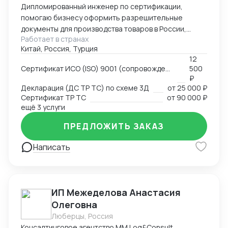
Дипломированный инженер по сертификации,
помогаю бизнесу оформить разрешительные
документы для производства товаров в России,
Работает в странах
импорта и реализации на территории РФ, через
Китай, Россия, Турция
магазины и маркетплейсы.
12
Сертификат ИСО (ISO) 9001 (сопровождение, подготовка документов)
500
₽
Декларация (ДС ТР ТС) по схеме 3Д
от
25 000 ₽
Сертификат ТР ТС
от
90 000 ₽
ещё 3 услуги
ПРЕДЛОЖИТЬ ЗАКАЗ
Написать
ИП Межеделова Анастасия
Олеговна
Люберцы, Россия
Консалтинговое агентство MM Log&Consult