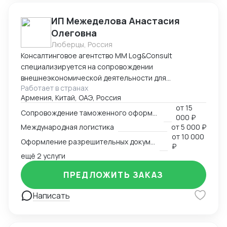
ИП Межеделова Анастасия
Олеговна
Люберцы, Россия
Консалтинговое агентство MM Log&Consult
специализируется на сопровождении
внешнеэкономической деятельности для
Работает в странах
участников международного рынка из России и
Армения, Китай, ОАЭ, Россия
Армении. Наш опыт в сфере ВЭД более 13 лет
от
15
позволяет нам оказывать качественные
Сопровождение таможенного оформления груза
000 ₽
консалтинговые услуги для компаний, решивших
Международная логистика
от
5 000 ₽
выйти на международный рынок. MM Log&Consult
от
10 000
Оформление разрешительных документов
поможет организовать международный бизнес в
₽
Вашей компании в требуемых масштабах: -
ещё 2 услуги
организация и внедрение ВЭД с нуля; -
ПРЕДЛОЖИТЬ ЗАКАЗ
консультирование и разработка стратегии
внедрения ВЭД в компанию силами заказчика; -
Написать
сопровождение международной сделки разово или
на постоянной основе.