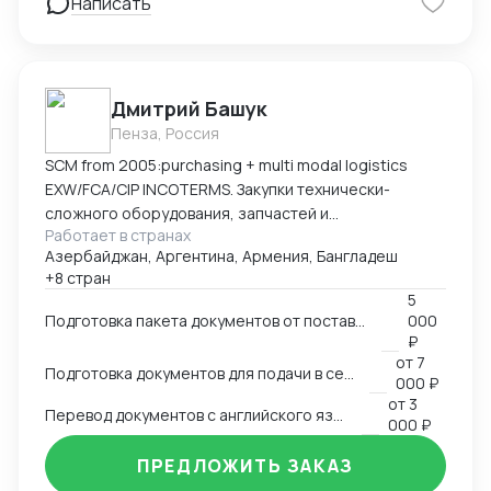
разрешительной документации на продукцию по
Написать
требованиям ТР ТС , Директив ЕС 2014|68|EU,
Госпромнадзора Республики Беларусь, Российского
Морского Регистра Судоходства и др.
Дмитрий Башук
Пенза, Россия
SCM from 2005:purchasing + multi modal logistics
EXW/FCA/CIP INCOTERMS. Закупки технически-
сложного оборудования, запчастей и
Работает в странах
комплектующих к нему.
Азербайджан, Аргентина, Армения, Бангладеш
+8 стран
5
Подготовка пакета документов от поставщика на EXW, FCA, CIP
000
₽
от
7
Подготовка документов для подачи в сертификационный орган
000 ₽
от
3
Перевод документов с английского языка на русский
000 ₽
ПРЕДЛОЖИТЬ ЗАКАЗ