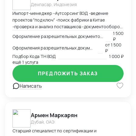
Денпасар, Индонезия
Импорт-менеджер -Аутсорсинг ВЭД -ведение
проектов "под ключ" -поиск фабрики в Китае
-проверка и анализ поставщиков -документооборот
-пользование Exel, Word, LinkedIn, Bitrix24
1 500
Оформление разрешительных документов, консультация
₽
-оформление сертификации на товар: СГР, ДС, СС,
от
1 500
РУ, Нотификация -деловая переписка -продажи
Оформления разрешительных документов
₽
-пользование Инкотермс -общение с фабриками (на
Подбор Кода ТН ВЭД
1 000 ₽
китайском языке) -кастомизация продукта -работа с
ещё 1 услуга
OEM \ ODM фабриками - доставка и растаможка
ПРЕДЛОЖИТЬ ЗАКАЗ
образцов для изготовления сертификации. Проекты
разной сложности, от станков до БАДов
Написать
Армен Маркарян
Дубай, ОАЭ
Старший специалист по сертификации и