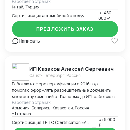
Работает в странах
ОТТС, Заключения НАМИ, установка ГЛОНАСС.
Китай, Турция
Поставки из Китая и Южной Кореи.
от
450
Сертификация автомобилей с получением ОТТС
000 ₽
ПРЕДЛОЖИТЬ ЗАКАЗ
Написать
ИП Казаков Алексей Сергеевич
Санкт-Петербург, Россия
Работаю в сфере сертификации с 2016 года ,
помогаю оформлять разрешительные документы
множеству компаний от Газпрома до ИП, работаю с
Работает в странах
таможенными брокерами
Армения, Беларусь, Казахстан, Россия
+1 страна
от
5 000
Сертификация ТР ТС (Certification EAC)
₽