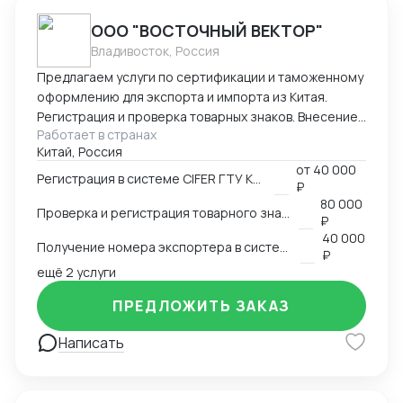
ООО "ВОСТОЧНЫЙ ВЕКТОР"
Владивосток, Россия
Предлагаем услуги по сертификации и таможенному
оформлению для экспорта и импорта из Китая.
Регистрация и проверка товарных знаков. Внесение
Работает в странах
в таможенный реестр товарных знаков.
Китай, Россия
Изготовление маркировки для пищевой продукции
от
40 000
для реализации в Китае. Получение номера
Регистрация в системе CIFER ГТУ КНР
₽
экспортера в системе китайской таможни. Подбор
80 000
Проверка и регистрация товарного знака в КНР
HS и CIQ кодов.
₽
40 000
Получение номера экспортера в системе ГТУ КНР
₽
ещё 2 услуги
ПРЕДЛОЖИТЬ ЗАКАЗ
Написать