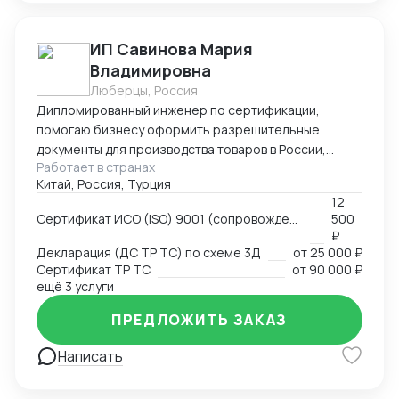
ИП Савинова Мария
Владимировна
Люберцы, Россия
Дипломированный инженер по сертификации,
помогаю бизнесу оформить разрешительные
документы для производства товаров в России,
Работает в странах
импорта и реализации на территории РФ, через
Китай, Россия, Турция
магазины и маркетплейсы.
12
Сертификат ИСО (ISO) 9001 (сопровождение, подготовка документов)
500
₽
Декларация (ДС ТР ТС) по схеме 3Д
от
25 000 ₽
Сертификат ТР ТС
от
90 000 ₽
ещё 3 услуги
ПРЕДЛОЖИТЬ ЗАКАЗ
Написать