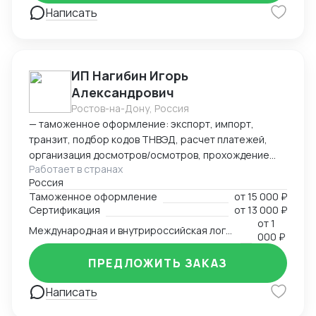
Написать
ИП Нагибин Игорь
Александрович
Ростов-на-Дону, Россия
— таможенное оформление: экспорт, импорт,
транзит, подбор кодов ТНВЭД, расчет платежей,
организация досмотров/осмотров, прохождение
Работает в странах
доп. проверок, возврат обеспечения; — логистика:
Россия
авто, авиа, морской транспорт, ж/д; — консалтинг
Таможенное оформление
от
15 000 ₽
и сопровождение по таможенным процедурам,
Сертификация
от
13 000 ₽
валютному контролю и бухгалтерии;
от
1
Международная и внутрироссийская логистика (мультимодальная)
— бухгалтерский аутсорсинг; — получение
000 ₽
разрешительной документации: сертификаты,
ПРЕДЛОЖИТЬ ЗАКАЗ
разрешения.
Написать