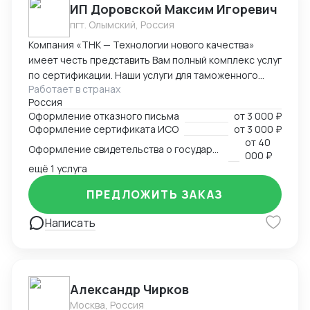
ИП Доровской Максим Игоревич
ВЭД. ВАША ЗАДАЧА — МЕЖДУНАРОДНАЯ ЭКСПАНСИЯ
пгт. Олымский, Россия
или профессиональное сопровождение экспорта?
Предложу комплексное решение с гарантией
Компания «ТНК — Технологии нового качества»
прозрачности, передачи опыта и выхода на прибыль.
имеет честь представить Вам полный комплекс услуг
по сертификации. Наши услуги для таможенного
Работает в странах
оформления, производства и реализации
Россия
продукции: - сертификат/декларация соответствия
Оформление отказного письма
от
3 000 ₽
Техническому регламенту Таможенного Союза (ТР
Оформление сертификата ИСО
от
3 000 ₽
ТС) - сертификат/декларация соответствия ГОСТ Р -
от
40
Оформление свидетельства о государственной регистрации
сертификат/декларация /отказное письмо по
000 ₽
пожарной безопасности (ТР ПБ) - свидетельство о
ещё 1 услуга
государственной регистрации (СГР) - экспертное
ПРЕДЛОЖИТЬ ЗАКАЗ
заключение - отказное письмо для таможни/
торговли - заключение о перемещении продукции,
Написать
содержащей озоноразрущающие вещества
(озонка) - протоколы испытаний (в т.ч. на нормы
радиационной безопасности) - система ХАССП -
разработка и регистрация ТУ - добровольные
Александр Чирков
сертификаты - добровольные сертификаты по
пожарной безопасности - ИСО - РПО - Сертификаты
Москва, Россия