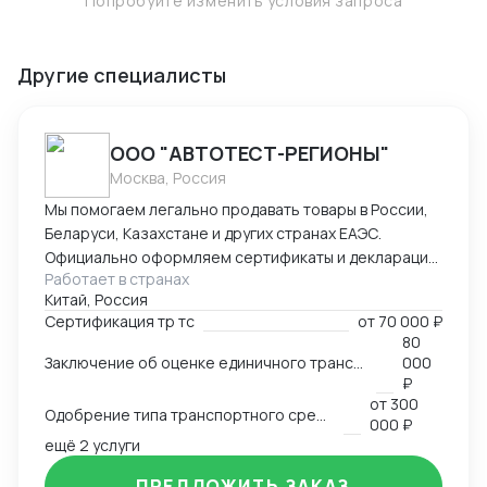
Попробуйте изменить условия запроса
Другие специалисты
ООО "АВТОТЕСТ-РЕГИОНЫ"
Москва, Россия
Мы помогаем легально продавать товары в России,
Беларуси, Казахстане и других странах ЕАЭС.
Официально оформляем сертификаты и декларации
Работает в странах
соответствия ТР ТС. — обязательные документы для
Китай, Россия
использования продукции на рыноке. Так же
Сертификация тр тс
от
70 000 ₽
работаем по ОТТС, ОТШ, СБКТС, ЗОЕТС, ЭПСМ
80
Основная услуга: Оценка соответствия продукции
Заключение об оценке единичного транспортного средства (ЗОЕТС)
000
требованиям технического регламента
₽
таможенного союза . Мы проверяем товар,
от
300
Одобрение типа транспортного средства (ОТТС)
проводим испытания в аккредитованных
000 ₽
ещё 2 услуги
лабораториях и выдаем готовый,
зарегистрированный в Россакредитации (ФСА)
ПРЕДЛОЖИТЬ ЗАКАЗ