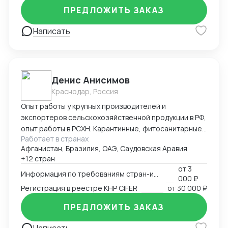
ПРЕДЛОЖИТЬ ЗАКАЗ
Написать
Денис Анисимов
Краснодар, Россия
Опыт работы у крупных производителей и
экспортеров сельскохозяйственной продукции в РФ,
опыт работы в РСХН. Карантинные, фитосанитарные,
Работает в странах
ветеринарные и иные сертификаты. Взаимодействие
Афганистан, Бразилия, ОАЭ, Саудовская Аравия
с лабораториями, госорганами, сюрвейерами,
+12 стран
фумигаторами и т.д. Работа в ГИС Аргус-фито,
от
3
Меркурий, Цербер. Аттестация предприятия для
Информация по требованиям стран-импортеров
000 ₽
экспорта.
Регистрация в реестре КНР CIFER
от
30 000 ₽
ПРЕДЛОЖИТЬ ЗАКАЗ