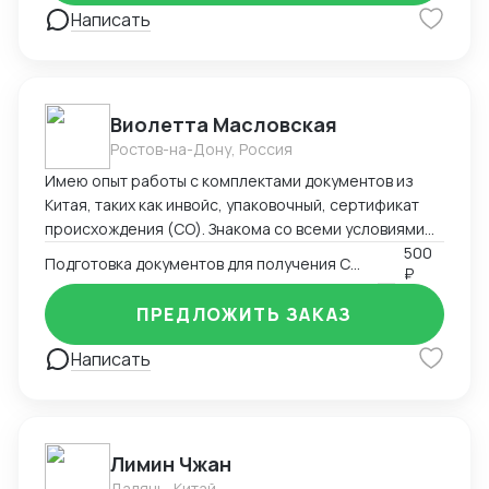
Написать
охраняемых видов рыб и ее икры, поднимал обороты
новых компаний в Китае с нуля до нескольких
миллионов в трансграничной торговле и в
международной логистике, спасал отношения между
инвесторами в международных кооперациях в
Виолетта Масловская
кризис.
Ростов-на-Дону, Россия
Имею опыт работы с комплектами документов из
Китая, таких как инвойс, упаковочный, сертификат
происхождения (СО). Знакома со всеми условиями
поставки Инкотермс, а также особенностями
500
Подготовка документов для получения СТ-1
₽
перевозки разным видом транспорта. Я размещала
заказ на китайском заводе и далее вела его все
ПРЕДЛОЖИТЬ ЗАКАЗ
время, до прихода на склад в России. Производство -
> документы -> отгрузка -> разрешительная
Написать
документация РФ -> таможенное оформление ->
склад. Осуществляла контроль оплат : предоплат,
балансов с отсрочкой . Общалась в WeChat с
заводами о сроках производства, недочетах,
Лимин Чжан
платежах. Также имею опыт работы в эскортных
Далянь, Китай