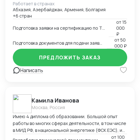
Работает в странах
Абхазия, Азербайджан, Армения, Болгария
+6 стран
от
15
Подготовка заявки на сертификацию по ТР ЕАЭС 043, ТР ТС 004, ТР ТС 020, ТР ТС 010, 123-ФЗ
000
₽
от
50
Подготовка документов для подачи заявки на внесение в реестр Минпромторга
000 ₽
ПРЕДЛОЖИТЬ ЗАКАЗ
Написать
Камила Иванова
Москва, Россия
Имею 4 диплома об образовании. Большой опыт
работы во многих сферах деятельности, в том числе
в МИД РФ, в национальной энергетике (ФСК ЕЭС), и
максимальный опыт работы в регистрации
от
100