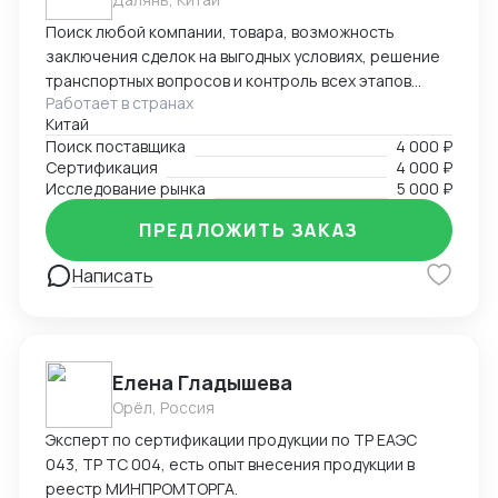
отгрузках, оформлении сертификата
происхождения (СТ-1). Могу помочь в подготовке
Поиск любой компании, товара, возможность
документации для его получения, а также
заключения сделок на выгодных условиях, решение
заполнении заявления Буду рада дальнейшему
транспортных вопросов и контроль всех этапов
сотрудничеству! Спасибо за уделенное время! С
Работает в странах
сотрудничества с иностранными партнерами.
Китай
уважением, Виолетта .
Поиск поставщика
4 000 ₽
Сертификация
4 000 ₽
Исследование рынка
5 000 ₽
ПРЕДЛОЖИТЬ ЗАКАЗ
Написать
Елена Гладышева
Орёл, Россия
Эксперт по сертификации продукции по ТР ЕАЭС
043, ТР ТС 004, есть опыт внесения продукции в
реестр МИНПРОМТОРГА.