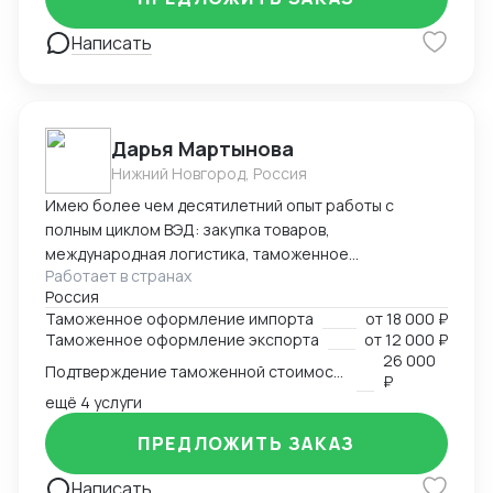
Написать
Дарья Мартынова
Нижний Новгород, Россия
Имею более чем десятилетний опыт работы с
полным циклом ВЭД: закупка товаров,
международная логистика, таможенное
Работает в странах
оформление. Занимаю руководящую позицию
Россия
начальника отдела ВЭД в биохимическом холдинге.
Таможенное оформление импорта
от
18 000 ₽
Параллельно веду проекты в качестве консультанта
Таможенное оформление экспорта
от
12 000 ₽
по ВЭД и таможенному оформлению. Успешный опыт
26 000
Подтверждение таможенной стоимости
организации процессов таможенного оформления с
₽
нуля, оптимизации существующих цепочек поставок,
ещё 4 услуги
автоматизации бизнес-процессов таможенного
ПРЕДЛОЖИТЬ ЗАКАЗ
оформления и логистики, а также представления
интересов компании в таможенных органах.
Написать