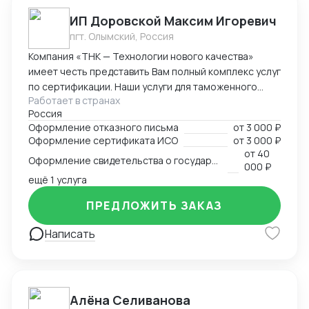
ИП Доровской Максим Игоревич
пгт. Олымский, Россия
Компания «ТНК — Технологии нового качества»
имеет честь представить Вам полный комплекс услуг
по сертификации. Наши услуги для таможенного
Работает в странах
оформления, производства и реализации
Россия
продукции: - сертификат/декларация соответствия
Оформление отказного письма
от
3 000 ₽
Техническому регламенту Таможенного Союза (ТР
Оформление сертификата ИСО
от
3 000 ₽
ТС) - сертификат/декларация соответствия ГОСТ Р -
от
40
Оформление свидетельства о государственной регистрации
сертификат/декларация /отказное письмо по
000 ₽
пожарной безопасности (ТР ПБ) - свидетельство о
ещё 1 услуга
государственной регистрации (СГР) - экспертное
ПРЕДЛОЖИТЬ ЗАКАЗ
заключение - отказное письмо для таможни/
торговли - заключение о перемещении продукции,
Написать
содержащей озоноразрущающие вещества
(озонка) - протоколы испытаний (в т.ч. на нормы
радиационной безопасности) - система ХАССП -
разработка и регистрация ТУ - добровольные
Алёна Селиванова
сертификаты - добровольные сертификаты по