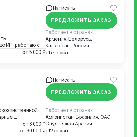
Написать
ПРЕДЛОЖИТЬ ЗАКАЗ
Работает в странах
ять
Армения, Беларусь,
до ИП, работаю с
Казахстан, Россия
от
5 000 ₽
+1 страна
Написать
ПРЕДЛОЖИТЬ ЗАКАЗ
кохозяйственной
Работает в странах
арные,
Афганистан, Бразилия, ОАЭ,
ториями,
Саудовская Аравия
от
3 000 ₽
Аргус-фито,
от
30 000 ₽
+12 стран