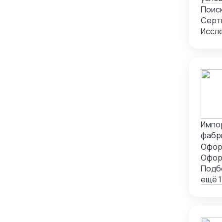
сотр
Поис
Серт
Иссл
Импо
фабр
-поль
СГР, 
Офор
Инкот
Подб
-рабо
ещё 1
изгот