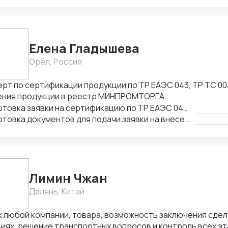
рий, Цербер. Аттестация предприятия для экспорта.
Елена Гладышева
Орёл, Россия
рт по сертификации продукции по ТР ЕАЭС 043, ТР ТС 00
ения продукции в реестр МИНПРОМТОРГА.
Подготовка заявки на сертификацию по ТР ЕАЭС 043, ТР ТС 004, ТР ТС 020, ТР ТС 010, 123-ФЗ
Подготовка документов для подачи заявки на внесение в реестр Минпромторга
Лимин Чжан
Далянь, Китай
 любой компании, товара, возможность заключения сдел
иях, решение транспортных вопросов и контроль всех э