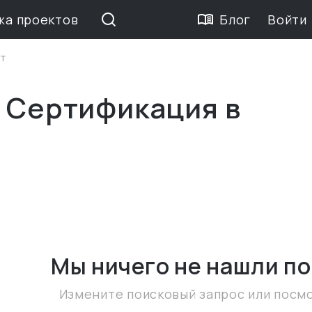
жа проектов
Блог
Войти
т
е Сертификация в
Мы ничего не нашли
по
Измените поисковый запрос или посм