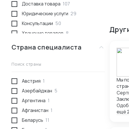
Доставка товара
107
Юридические услуги
29
Консультации
50
Друг
Хранение товаров
8
Поиск товара и поставщика
259
Страна специалиста
Доставка пассажирами
1
Проведение переговоров
56
Поиск страны
Сотрудники за границей
9
Мы помогаем легально продавать товары в России, Беларуси, Казахстане и других
Австрия
1
Разработка и производство
23
стра
Азербайджан
5
Проверка поставщика
41
ТР ТС
Серт
же р
Аргентина
1
Участие в выставках
50
соот
Одоб
Афганистан
1
Анализ рынка
34
союза
ещё 2
лабо
Беларусь
11
Консалтинг по интеллектуальной
5
докум
собственности