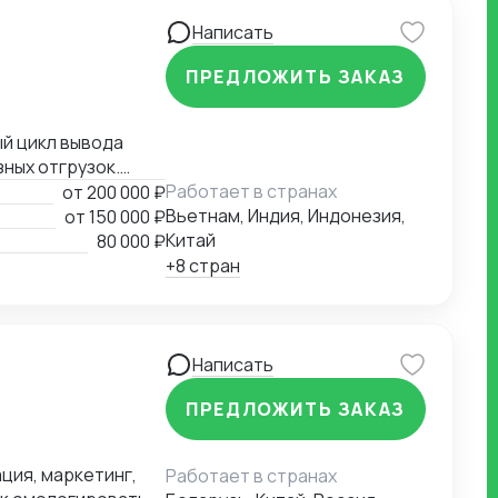
ументов быстро и
Написать
и. Наличие
ПРЕДЛОЖИТЬ ЗАКАЗ
берем на
 и нервы клиента.
ый цикл вывода
ных отгрузок.
 (от исследования
Работает в странах
от
200 000 ₽
Вьетнам, Индия, Индонезия,
от
150 000 ₽
арах и сырьевых
Китай
80 000 ₽
ЕС и СНГ.
+8 стран
око погружён в
 документов,
о стандартам
ажоры на границе.
Написать
ровожу
ПРЕДЛОЖИТЬ ЗАКАЗ
ю выставки,
й). Имею обширную
средник и
ция, маркетинг,
Работает в странах