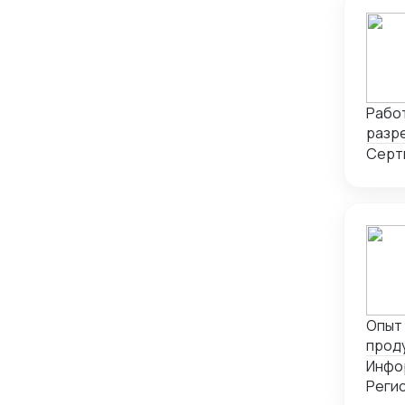
Работ
разр
тамо
Серти
Опыт
проду
вете
Инфо
госор
Регис