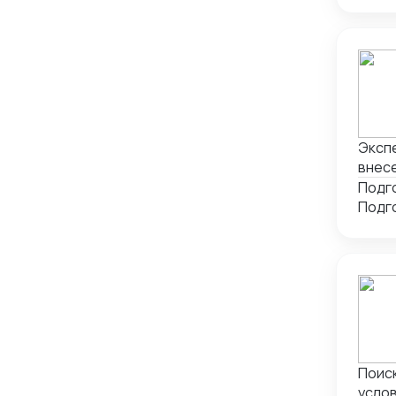
Мерку
Экспе
внес
Поиск
услов