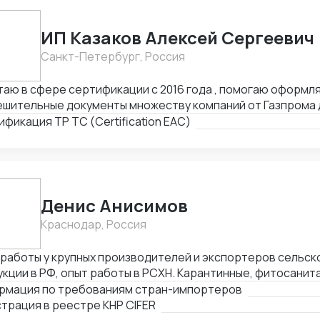
ИП Казаков Алексей Сергеевич
Санкт-Петербург, Россия
аю в сфере сертификации с 2016 года , помогаю оформл
ешительные документы множеству компаний от Газпрома 
женными брокерами
фикация ТР ТС (Certification EAC)
Денис Анисимов
Краснодар, Россия
 работы у крупных производителей и экспортеров сельс
кции в РФ, опыт работы в РСХН. Карантинные, фитосанит
ринарные и иные сертификаты. Взаимодействие с лабора
рмация по требованиям стран-импортеров
ганами, сюрвейерами, фумигаторами и т.д. Работа в ГИС 
трация в реестре КНР CIFER