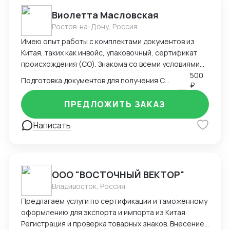
Виолетта Масловская
Ростов-на-Дону, Россия
Имею опыт работы с комплектами документов из
Китая, таких как инвойс, упаковочный, сертификат
происхождения (СО). Знакома со всеми условиями
поставки Инкотермс, а также особенностями
500
Подготовка документов для получения СТ-1
₽
перевозки разным видом транспорта. Я размещала
заказ на китайском заводе и далее вела его все
ПРЕДЛОЖИТЬ ЗАКАЗ
время, до прихода на склад в России. Производство -
> документы -> отгрузка -> разрешительная
Написать
документация РФ -> таможенное оформление ->
склад. Осуществляла контроль оплат : предоплат,
балансов с отсрочкой . Общалась в WeChat с
заводами о сроках производства, недочетах,
ООО "ВОСТОЧНЫЙ ВЕКТОР"
платежах. Также имею опыт работы в эскортных
Владивосток, Россия
отгрузках, оформлении сертификата
происхождения (СТ-1). Могу помочь в подготовке
Предлагаем услуги по сертификации и таможенному
документации для его получения, а также
оформлению для экспорта и импорта из Китая.
заполнении заявления Буду рада дальнейшему
Регистрация и проверка товарных знаков. Внесение