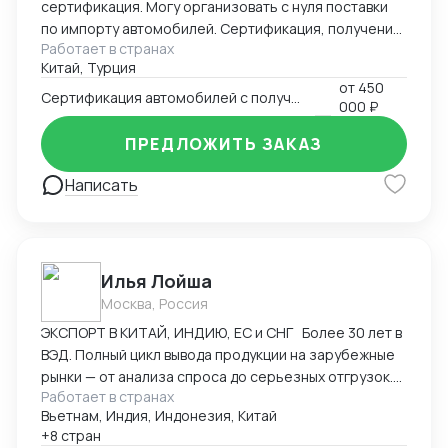
сертификация. Могу организовать с нуля поставки
по импорту автомобилей. Сертификация, получение
Работает в странах
ОТТС, Заключения НАМИ, установка ГЛОНАСС.
Китай, Турция
Поставки из Китая и Южной Кореи.
от
450
Сертификация автомобилей с получением ОТТС
000 ₽
ПРЕДЛОЖИТЬ ЗАКАЗ
Написать
Илья Лойша
Москва, Россия
ЭКСПОРТ В КИТАЙ, ИНДИЮ, ЕС и СНГ Более 30 лет в
ВЭД. Полный цикл вывода продукции на зарубежные
рынки — от анализа спроса до серьезных отгрузок.
Работает в странах
Свежий проект — организация экспорта сибирского
Вьетнам, Индия, Индонезия, Китай
пива в КНР (от исследования рынка до стабильных
+8 стран
поставок 10 контейнеров в мес). СПЕЦИАЛИЗАЦИЯ