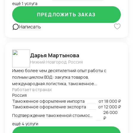
ещё 1 услуга
ПРЕДЛОЖИТЬ ЗАКАЗ
Написать
Дарья Мартынова
Нижний Новгород, Россия
Имею более чем десятилетний опыт работы с
полным циклом ВЭД: закупка товаров,
международная логистика, таможенное
Работает в странах
оформление. Занимаю руководящую позицию
Россия
начальника отдела ВЭД в биохимическом холдинге.
Таможенное оформление импорта
от
18 000 ₽
Параллельно веду проекты в качестве консультанта
Таможенное оформление экспорта
от
12 000 ₽
по ВЭД и таможенному оформлению. Успешный опыт
26 000
Подтверждение таможенной стоимости
организации процессов таможенного оформления с
₽
нуля, оптимизации существующих цепочек поставок,
ещё 4 услуги
автоматизации бизнес-процессов таможенного