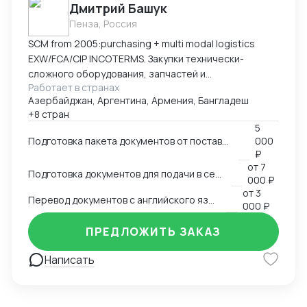
Дмитрий Башук
Пенза, Россия
SCM from 2005:purchasing + multi modal logistics
EXW/FCA/CIP INCOTERMS. Закупки технически-
сложного оборудования, запчастей и
Работает в странах
комплектующих к нему.
Азербайджан, Аргентина, Армения, Бангладеш
+8 стран
5
Подготовка пакета документов от поставщика на EXW, FCA, CIP
000
₽
от
7
Подготовка документов для подачи в сертификационный орган
000 ₽
от
3
Перевод документов с английского языка на русский
000 ₽
ПРЕДЛОЖИТЬ ЗАКАЗ
Написать