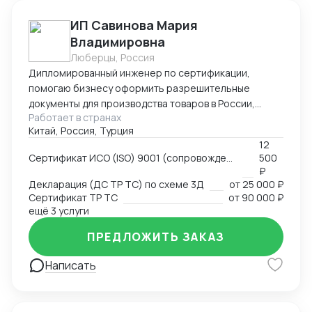
ином ПО.
Морского Регистра Судоходства и др.
ИП Савинова Мария
Владимировна
Люберцы, Россия
Дипломированный инженер по сертификации,
помогаю бизнесу оформить разрешительные
документы для производства товаров в России,
Работает в странах
импорта и реализации на территории РФ, через
Китай, Россия, Турция
магазины и маркетплейсы.
12
Сертификат ИСО (ISO) 9001 (сопровождение, подготовка документов)
500
₽
Декларация (ДС ТР ТС) по схеме 3Д
от
25 000 ₽
Сертификат ТР ТС
от
90 000 ₽
ещё 3 услуги
ПРЕДЛОЖИТЬ ЗАКАЗ
Написать