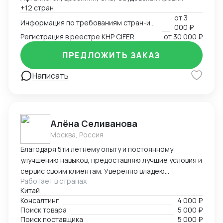
с лабораториями, госорганами, сюрвейерами,
+12 стран
фумигаторами и т.д. Работа в ГИС Аргус-фито,
от
3
Меркурий, Цербер. Аттестация предприятия для
Информация по требованиям стран-импортеров
000 ₽
экспорта.
Регистрация в реестре КНР CIFER
от
30 000 ₽
ПРЕДЛОЖИТЬ ЗАКАЗ
Написать
Алёна Селиванова
Москва, Россия
Благодаря 5ти летнему опыту и постоянному
улучшению навыков, предоставляю лучшие условия и
сервис своим клиентам. Уверенно владею
Работает в странах
несколькими языками, что позволяет эффективно
Китай
работать как с российскими, так и с китайскими
Консалтинг
4 000 ₽
клиентами.
Поиск товара
5 000 ₽
Поиск поставщика
5 000 ₽