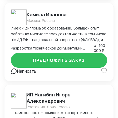
радиационной безопасности) - система ХАССП -
разработка и регистрация ТУ - добровольные
Камила Иванова
сертификаты - добровольные сертификаты по
пожарной безопасности - ИСО - РПО - Сертификаты
Москва, Россия
на услуги - Оценка деловой репутации и многие
Имею 4 диплома об образовании. Большой опыт
другие разрешительные документы.
работы во многих сферах деятельности, в том числе
в МИД РФ, в национальной энергетике (ФСК ЕЭС), и
максимальный опыт работы в регистрации
от
100
Разработка технической документации. Регистрация, сертификация
000 ₽
медицинских изделий, более 9 лет. Пишу
техническую документацию, инструкции, создаю
ПРЕДЛОЖИТЬ ЗАКАЗ
маркировку в соответствии с национальными
стандартами, ввожу изделия в оборот
Написать
(Росздравнадзор). Могу быть полезна также в
регистрации продукции, которая требует СГР,
декларации, лицензии (Роспотребнадзор). Своя
лаборатория и сертификационный центр.
ИП Нагибин Игорь
Александрович
Ростов-на-Дону, Россия
— таможенное оформление: экспорт, импорт,