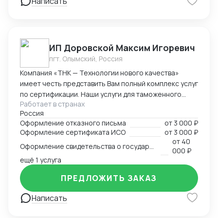
Написать
ИП Доровской Максим Игоревич
пгт. Олымский, Россия
Компания «ТНК — Технологии нового качества»
имеет честь представить Вам полный комплекс услуг
по сертификации. Наши услуги для таможенного
Работает в странах
оформления, производства и реализации
Россия
продукции: - сертификат/декларация соответствия
Оформление отказного письма
от
3 000 ₽
Техническому регламенту Таможенного Союза (ТР
Оформление сертификата ИСО
от
3 000 ₽
ТС) - сертификат/декларация соответствия ГОСТ Р -
от
40
Оформление свидетельства о государственной регистрации
сертификат/декларация /отказное письмо по
000 ₽
пожарной безопасности (ТР ПБ) - свидетельство о
ещё 1 услуга
государственной регистрации (СГР) - экспертное
ПРЕДЛОЖИТЬ ЗАКАЗ
заключение - отказное письмо для таможни/
торговли - заключение о перемещении продукции,
Написать
содержащей озоноразрущающие вещества
(озонка) - протоколы испытаний (в т.ч. на нормы