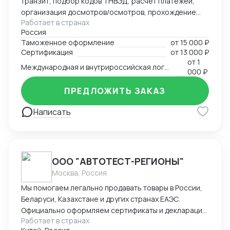
транзит, подбор кодов ТНВЭД, расчет платежей,
организация досмотров/осмотров, прохождение
Работает в странах
доп. проверок, возврат обеспечения; — логистика:
Россия
авто, авиа, морской транспорт, ж/д; — консалтинг
Таможенное оформление
от
15 000 ₽
и сопровождение по таможенным процедурам,
Сертификация
от
13 000 ₽
валютному контролю и бухгалтерии;
от
1
Международная и внутрироссийская логистика (мультимодальная)
— бухгалтерский аутсорсинг; — получение
000 ₽
разрешительной документации: сертификаты,
ПРЕДЛОЖИТЬ ЗАКАЗ
разрешения.
Написать
ООО "АВТОТЕСТ-РЕГИОНЫ"
Москва, Россия
Мы помогаем легально продавать товары в России,
Беларуси, Казахстане и других странах ЕАЭС.
Официально оформляем сертификаты и декларации
Работает в странах
соответствия ТР ТС. — обязательные документы для