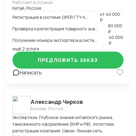
сотрудничеству! Спасибо за уделенное время! С
Работает в странах
в таможенный реестр товарных знаков.
Китай, Россия
уважением, Виолетта .
Изготовление маркировки для пищевой продукции
от
40 000
для реализации в Китае. Получение номера
Регистрация в системе CIFER ГТУ КНР
₽
экспортера в системе китайской таможни. Подбор
80 000
Проверка и регистрация товарного знака в КНР
HS и CIQ кодов.
₽
40 000
Получение номера экспортера в системе ГТУ КНР
₽
ещё 2 услуги
ПРЕДЛОЖИТЬ ЗАКАЗ
Написать
Александр Чирков
Москва, Россия
Экспертиза: Глубокое знание китайского рынка,
таможенного оформления (КНР и РФ), логистики,
регистрации компаний. Связи: Личная сеть