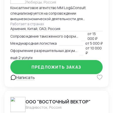
Люберцы, Россия
Консалтинговое агентство MM Log&Consult
специализируется на сопровождении
внешнеэкономической деятельности для
Работает в странах
участников международного рынка из России и
Армения, Китай, ОАЭ, Россия
Армении. Наш опыт в сфере ВЭД более 13 лет
от
15
позволяет нам оказывать качественные
Сопровождение таможенного оформления груза
000 ₽
консалтинговые услуги для компаний, решивших
Международная логистика
от
5 000 ₽
выйти на международный рынок. MM Log&Consult
от
10 000
Оформление разрешительных документов
поможет организовать международный бизнес в
₽
Вашей компании в требуемых масштабах: -
ещё 2 услуги
организация и внедрение ВЭД с нуля; -
ПРЕДЛОЖИТЬ ЗАКАЗ
консультирование и разработка стратегии
внедрения ВЭД в компанию силами заказчика; -
Написать
сопровождение международной сделки разово или
на постоянной основе.
ООО "ВОСТОЧНЫЙ ВЕКТОР"
Владивосток, Россия