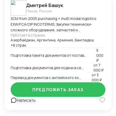
Дмитрий Башук
Пенза, Россия
SCM from 2005:purchasing + multi modal logistics
EXW/FCA/CIP INCOTERMS. Закупки технически-
сложного оборудования, запчастей и
Работает в странах
комплектующих к нему.
Азербайджан, Аргентина, Армения, Бангладеш
+8 стран
5
Подготовка пакета документов от поставщика на EXW, FCA, CIP
000
₽
от
7
Подготовка документов для подачи в сертификационный орган
000 ₽
от
3
Перевод документов с английского языка на русский
000 ₽
ПРЕДЛОЖИТЬ ЗАКАЗ
Написать