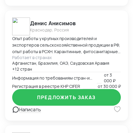
Денис Анисимов
Краснодар, Россия
Опыт работы у крупных производителей и
экспортеров сельскохозяйственной продукции в РФ,
опыт работы в РСХН. Карантинные, фитосанитарные,
Работает в странах
ветеринарные и иные сертификаты. Взаимодействие
Афганистан, Бразилия, ОАЭ, Саудовская Аравия
с лабораториями, госорганами, сюрвейерами,
+12 стран
фумигаторами и т.д. Работа в ГИС Аргус-фито,
от
3
Меркурий, Цербер. Аттестация предприятия для
Информация по требованиям стран-импортеров
000 ₽
экспорта.
Регистрация в реестре КНР CIFER
от
30 000 ₽
ПРЕДЛОЖИТЬ ЗАКАЗ
Написать