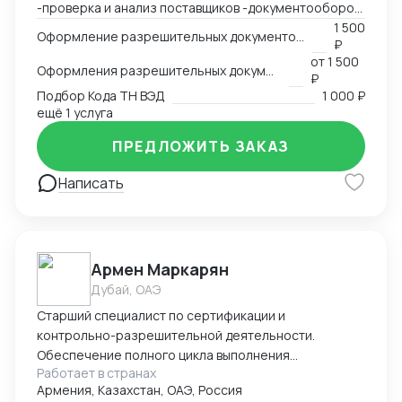
-проверка и анализ поставщиков -документооборот
-пользование Exel, Word, LinkedIn, Bitrix24
1 500
Оформление разрешительных документов, консультация
₽
-оформление сертификации на товар: СГР, ДС, СС,
от
1 500
РУ, Нотификация -деловая переписка -продажи
Оформления разрешительных документов
₽
-пользование Инкотермс -общение с фабриками (на
Подбор Кода ТН ВЭД
1 000 ₽
китайском языке) -кастомизация продукта -работа с
ещё 1 услуга
OEM \ ODM фабриками - доставка и растаможка
ПРЕДЛОЖИТЬ ЗАКАЗ
образцов для изготовления сертификации. Проекты
разной сложности, от станков до БАДов
Написать
Армен Маркарян
Дубай, ОАЭ
Старший специалист по сертификации и
контрольно-разрешительной деятельности.
Обеспечение полного цикла выполнения
Работает в странах
сертификации продукции в соответствие с
Армения, Казахстан, ОАЭ, Россия
требованиями технических регламентов ЕАЭС