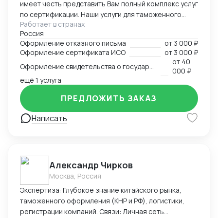
прозрачности, передачи опыта и выхода на прибыль.
имеет честь представить Вам полный комплекс услуг
по сертификации. Наши услуги для таможенного
Работает в странах
оформления, производства и реализации
Россия
продукции: - сертификат/декларация соответствия
Оформление отказного письма
от
3 000 ₽
Техническому регламенту Таможенного Союза (ТР
Оформление сертификата ИСО
от
3 000 ₽
ТС) - сертификат/декларация соответствия ГОСТ Р -
от
40
Оформление свидетельства о государственной регистрации
сертификат/декларация /отказное письмо по
000 ₽
пожарной безопасности (ТР ПБ) - свидетельство о
ещё 1 услуга
государственной регистрации (СГР) - экспертное
ПРЕДЛОЖИТЬ ЗАКАЗ
заключение - отказное письмо для таможни/
торговли - заключение о перемещении продукции,
Написать
содержащей озоноразрущающие вещества
(озонка) - протоколы испытаний (в т.ч. на нормы
радиационной безопасности) - система ХАССП -
разработка и регистрация ТУ - добровольные
Александр Чирков
сертификаты - добровольные сертификаты по
пожарной безопасности - ИСО - РПО - Сертификаты
Москва, Россия
на услуги - Оценка деловой репутации и многие
Экспертиза: Глубокое знание китайского рынка,
другие разрешительные документы.
таможенного оформления (КНР и РФ), логистики,
регистрации компаний. Связи: Личная сеть