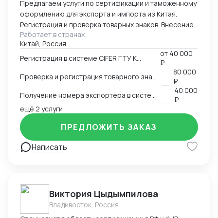
Предлагаем услуги по сертификации и таможенному
оформлению для экспорта и импорта из Китая.
Регистрация и проверка товарных знаков. Внесение
Работает в странах
в таможенный реестр товарных знаков.
Китай, Россия
Изготовление маркировки для пищевой продукции
от
40 000
для реализации в Китае. Получение номера
Регистрация в системе CIFER ГТУ КНР
₽
экспортера в системе китайской таможни. Подбор
80 000
Проверка и регистрация товарного знака в КНР
HS и CIQ кодов.
₽
40 000
Получение номера экспортера в системе ГТУ КНР
₽
ещё 2 услуги
ПРЕДЛОЖИТЬ ЗАКАЗ
Написать
Виктория Цыдымпилова
Владивосток, Россия