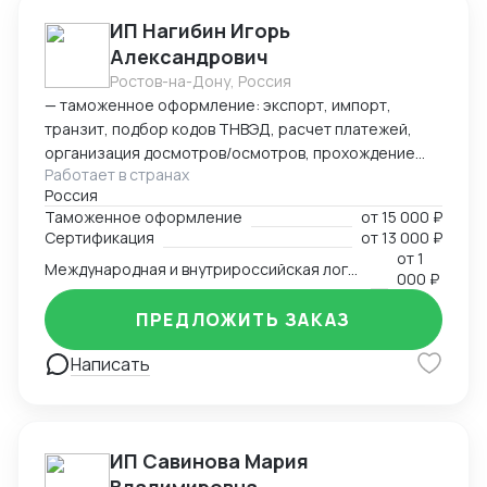
ИП Нагибин Игорь
Александрович
Ростов-на-Дону, Россия
— таможенное оформление: экспорт, импорт,
транзит, подбор кодов ТНВЭД, расчет платежей,
организация досмотров/осмотров, прохождение
Работает в странах
доп. проверок, возврат обеспечения; — логистика:
Россия
авто, авиа, морской транспорт, ж/д; — консалтинг
Таможенное оформление
от
15 000 ₽
и сопровождение по таможенным процедурам,
Сертификация
от
13 000 ₽
валютному контролю и бухгалтерии;
от
1
Международная и внутрироссийская логистика (мультимодальная)
— бухгалтерский аутсорсинг; — получение
000 ₽
разрешительной документации: сертификаты,
ПРЕДЛОЖИТЬ ЗАКАЗ
разрешения.
Написать
ИП Савинова Мария