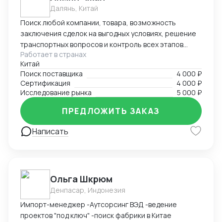
Далянь, Китай
Поиск любой компании, товара, возможность
заключения сделок на выгодных условиях, решение
транспортных вопросов и контроль всех этапов
Работает в странах
сотрудничества с иностранными партнерами.
Китай
Поиск поставщика
4 000 ₽
Сертификация
4 000 ₽
Исследование рынка
5 000 ₽
ПРЕДЛОЖИТЬ ЗАКАЗ
Написать
Ольга Шкрюм
Денпасар, Индонезия
Импорт-менеджер -Аутсорсинг ВЭД -ведение
проектов "под ключ" -поиск фабрики в Китае