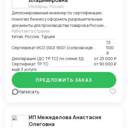
Владимировна
Люберцы, Россия
Дипломированный инженер по сертификации,
помогаю бизнесу оформить разрешительные
документы для производства товаров в России,
Работает в странах
импорта и реализации на территории РФ, через
Китай, Россия, Турция
магазины и маркетплейсы.
12
Сертификат ИСО (ISO) 9001 (сопровождение, подготовка документов)
500
₽
Декларация (ДС ТР ТС) по схеме 3Д
от
25 000 ₽
Сертификат ТР ТС
от
90 000 ₽
ещё 3 услуги
ПРЕДЛОЖИТЬ ЗАКАЗ
Написать
ИП Межеделова Анастасия
Олеговна