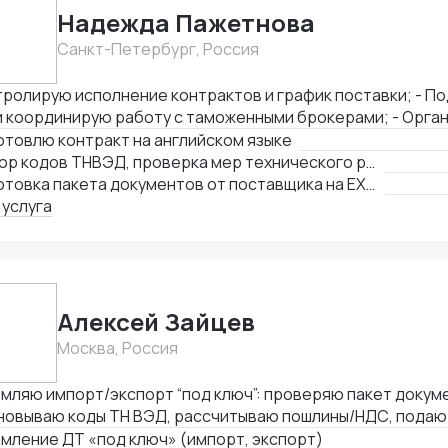
ю в задачу и умею работать с людьми. Буду рада сотруд
Надежда Пажетнова
Санкт-Петербург, Россия
ролирую исполнение контрактов и график поставки; - Подбираю коды ТН
координирую работу с таможенными брокерами; - Организую
фикацию и взаимодействие с аккредитованными органами; - Сни
товлю контракт на английском языке
ы за счёт оптимизации логистики и правильного кода; - Обеспечиваю
Подбор кодов ТНВЭД, проверка мер технического регулирования, запретов и ограничений
ческую чистоту сделок, точность инвойсов, упаковочны
Подготовка пакета документов от поставщика на EXW, FCA, CIF, FOB
рактов.
 услуга
Алексей Зайцев
Москва, Россия
мляю импорт/экспорт “под ключ”: проверяю пакет докум
новываю коды ТН ВЭД, рассчитываю пошлины/НДС, подаю 
иску до выпуска. Сильные товарные группы — электрони
мление ДТ «под ключ» (импорт, экспорт)