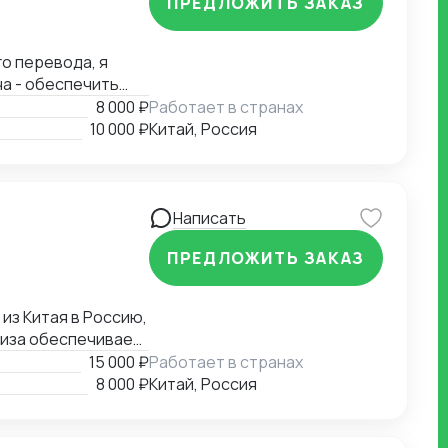
ПРЕДЛОЖИТЬ ЗАКАЗ
о перевода, я
ча - обеспечить
борот, чтобы
8 000 ₽
Работает в странах
10 000 ₽
Китай, Россия
Написать
ПРЕДЛОЖИТЬ ЗАКАЗ
из Китая в Россию,
тиза обеспечивает
ыми рисками и
15 000 ₽
Работает в странах
нтов и
8 000 ₽
Китай, Россия
профессионализма