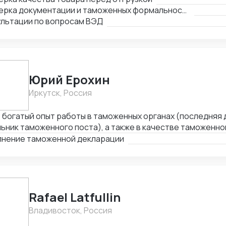
тоятельность, аналитическое мышление. Готова к высок
портным нормам. - Консультации по вопросам импорта и
Проверка документации и таможенных формальностей
номии. Нацелена на стабильное и взаимовыгодное сотруд
ультации по вопросам ВЭД
Юрий Ерохин
Иркутск, Россия
богатый опыт работы в таможенных органах (последняя 
ьник таможенного поста), а также в качестве таможенно
высших образования - таможенное дело и юриспруденция.
лнение таможенной декларации
Rafael Latfullin
Владивосток, Россия