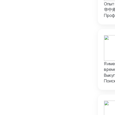
Опыт:
华中师范
иност
китай
межд
аудит
соотв
дело
Ключ
фоне
перег
Я име
отпр
время
сфер
торго
Выку
в обу
клиен
Поис