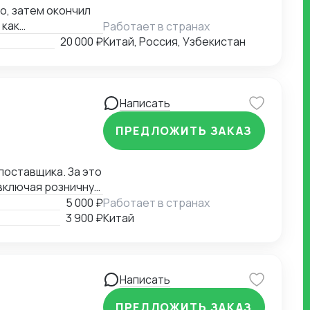
бо, затем окончил
 как
Работает в странах
даванием
20 000 ₽
Китай, Россия, Узбекистан
вовал в
и, я проводил
м и оценку
укрепил мои навыки
Написать
сов в Китае.
ПРЕДЛОЖИТЬ ЗАКАЗ
транцам, работа с
едение деловых
ачества перед
поставщика. За это
й и коммерческой
 включая розничную
льных технологий
тавщиков для
5 000 ₽
Работает в странах
успешные сделки.
3 900 ₽
Китай
Написать
ПРЕДЛОЖИТЬ ЗАКАЗ