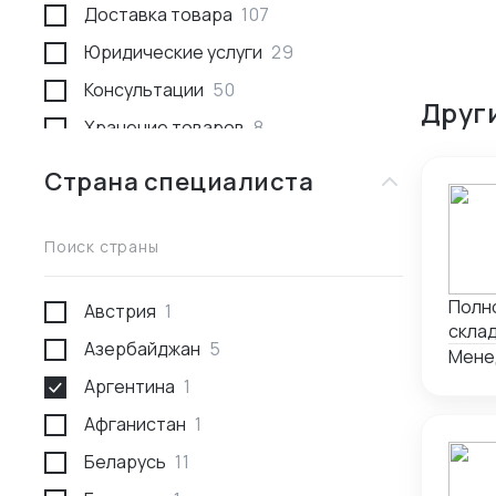
Доставка товара
107
Юридические услуги
29
Консультации
50
Друг
Хранение товаров
8
Поиск товара и поставщика
259
Страна специалиста
Доставка пассажирами
1
Проведение переговоров
56
Поиск страны
Сотрудники за границей
9
Полн
Австрия
1
Разработка и производство
23
склад
Азербайджан
5
Проверка поставщика
41
подг
Мене
тамо
Аргентина
1
Участие в выставках
50
валют
Афганистан
1
Анализ рынка
34
Авто
Беларусь
11
Консалтинг по интеллектуальной
5
собственности