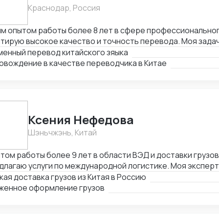
Краснодар, Россия
м опытом работы более 8 лет в сфере профессиональног
тирую высокое качество и точность перевода. Моя зада
й и качественный перевод с китайского на русский и нао
менный перевод китайского зяыка
новить эффективную коммуникацию между клиентами.
овождение в качестве переводчика в Китае
Ксения Нефедова
Шэньчжэнь, Китай
том работы более 9 лет в области ВЭД и доставки грузов 
длагаю услуги по международной логистике. Моя экспер
ктивную и надежную организацию доставки, с минимальн
ая доставка грузов из Китая в Россию
ржками. Приоритет - удовлетворение потребностей клие
женное оформление грузов
осрочное сотрудничество с гарантией высокого уровня 
ества услуг.