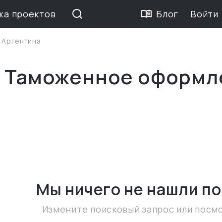
жа проектов
Блог
Войти
>
Аргентина
е Таможенное оформл
Мы ничего не нашли
по
Измените поисковый запрос или посм