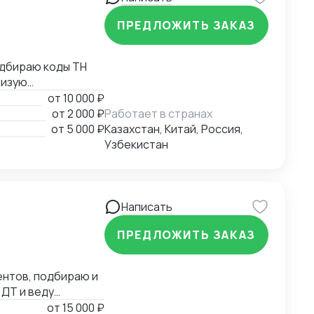
ничеству!
ПРЕДЛОЖИТЬ ЗАКАЗ
жаю
от
10 000 ₽
от
2 000 ₽
Работает в странах
х листов,
от
5 000 ₽
Казахстан, Китай, Россия,
Узбекистан
Написать
ПРЕДЛОЖИТЬ ЗАКАЗ
ентов, подбираю и
ДТ и веду
ка, CCTV/СКУД,
от
15 000 ₽