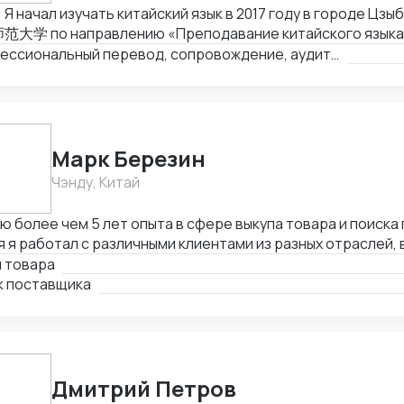
 Я начал изучать китайский язык в 2017 году в городе Цзы
大学 по направлению «Преподавание китайского языка
ранного». Прожил в Китае восемь лет, занимался препо
Профессиональный перевод, сопровождение, аудит и инспекция товаров, подбор партнёров, консультации по импорту/экспорту
ского языка иностранцам, работал переводчиком и участ
ународных проектах. Кроме педагогической деятельност
ы китайских заводов, инспекции товаров перед экспорто
етствия продукции требованиям заказчиков. Этот опыт 
вой коммуникации и понимание производственных процес
Марк Березин
евые компетенции: Преподавание китайского языка инос
Чэнду, Китай
тикой и устной речью. Межкультурная коммуникация и в
оворов. Аудит заводов, инспекция товаров, контроль к
ю более чем 5 лет опыта в сфере выкупа товара и поиска 
авкой. Перевод (устный и письменный) в образовательно
 я работал с различными клиентами из разных отраслей,
ах. Использование цифровых инструментов и образовате
влю, электронику, моду и другие. Я успешно находил пос
п товара
чении.
тов, помогал им получить выгодные условия и заключал 
к поставщика
Дмитрий Петров