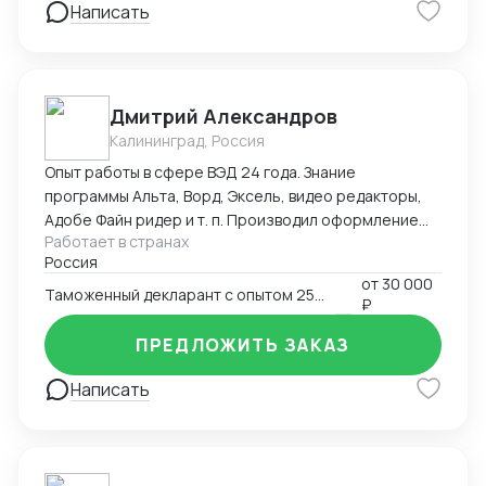
Написать
предоставить свои услуги на любом
географическом объекте в Китае.
Дмитрий Александров
Калининград, Россия
Опыт работы в сфере ВЭД 24 года. Знание
программы Альта, Ворд, Эксель, видео редакторы,
Адобе Файн ридер и т. п. Производил оформление
Работает в странах
Экспорта, Импорта, Реэкспорта, Таможенный
Россия
транзит,Помогаю при сборе документов для КТС,
от
30 000
Ввоз образцов для испытаний. Производил
Таможенный декларант с опытом 25 лет
₽
оформление Деклараций соответствия,
Сертификатов, СГР. Оформлял сельхоз технику в
ПРЕДЛОЖИТЬ ЗАКАЗ
ассортименте, строительный крепёж(порядка 500
артикулов), электро инструмент,
Написать
лесоматериалы(пиловочник, доска). Произвожу
полный мониторинг всех сопроводительных
документов, знание ИНКОТЕРМС, Подбираю коды
ВЭД. Подготавливаю пакет документов для отгрузки.