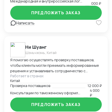
Международная и внутрироссийская логистика (мультимодальная)
— бухгалтерский аутсорсинг; — получение
000 ₽
разрешительной документации: сертификаты,
ПРЕДЛОЖИТЬ ЗАКАЗ
разрешения.
Написать
Ни Шуанг
Шэньчжэнь, Китай
Я помогаю осуществлять проверку поставщиков,
чтобы клиенты могли принимать информированные
решения и устанавливать сотрудничество с
Работает в странах
надежными и квалифицированными партнерами.
Китай
Произвожу тщательный анализ рынка и имею
Проверка поставщиков
12 000 ₽
прочные связи с местными поставщиками и
4 000
Консультации по таможенному оформлению
таможенными органами. Я глубоко понимаю
₽
требования и сложности, с которыми сталкиваются
предприниматели и компании, осуществляющие
ПРЕДЛОЖИТЬ ЗАКАЗ
международную торговлю. Я также готова