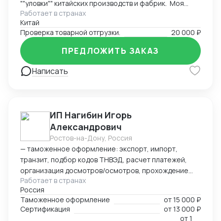
""уловки"" китайских производств и фабрик. Моя
Работает в странах
основная задача заключается в проверке отгрузки
Китай
товаров на соответствие договору и контроле
Проверка товарной отгрузки.
20 000 ₽
качества и количества товаров при отгрузке. Я также
контролирую количество товаров, чтобы убедиться,
ПРЕДЛОЖИТЬ ЗАКАЗ
что оно соответствует оговоренным условиям.
Написать
ИП Нагибин Игорь
Александрович
Ростов-на-Дону, Россия
— таможенное оформление: экспорт, импорт,
транзит, подбор кодов ТНВЭД, расчет платежей,
организация досмотров/осмотров, прохождение
Работает в странах
доп. проверок, возврат обеспечения; — логистика:
Россия
авто, авиа, морской транспорт, ж/д; — консалтинг
Таможенное оформление
от
15 000 ₽
и сопровождение по таможенным процедурам,
Сертификация
от
13 000 ₽
валютному контролю и бухгалтерии;
от
1