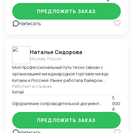
₽
отгрузки.
ПРЕДЛОЖИТЬ ЗАКАЗ
Написать
Наталья Сидорова
Москва, Россия
Мой профессиональный путь тесно связан с
организацией международной торговли между
Китаем и Россией. Ранее работала байером,
Работает в странах
отправляла на территорию РФ товары различных
Китай
ниш (детские товары, одежда, мебель, техника).
5
Самостоятельно занималась поиском товаров на
Оформление сопроводительной документации для таможенных органов РФ
000
китайских площаках, вела переговоры с фабриками и
₽
организовывала логистику. В настоящее время я
работаю в автосалоне «AutoLuxUnion», где
ПРЕДЛОЖИТЬ ЗАКАЗ
полностью сопровождаю вопросы импорта: от
Написать
подготовки полного пакета таможенных документов