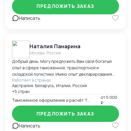
ПРЕДЛОЖИТЬ ЗАКАЗ
Написать
Наталия Панарина
Москва, Россия
Добрый день. Могу предложить Вам свой богатый
опыт в сфере таможенной, транспортной и
складской логистики. Имею опыт декларирования
Работает в странах
парфюмерно-косметической продукции с 2016-ого
Австралия, Беларусь, Италия, Россия
года. Работаю в программе Альта-ГТД, Заполнитель.
+5 стран
На протяжении всей своей деятельности связана с
от
5 000
получением разрешительной документации,
Таможенное оформление и расчёт ТН ВЭД
₽
документооборотом в области таможенной и
транспортной логистики, сотрудничеством с
ПРЕДЛОЖИТЬ ЗАКАЗ
иностранными поставщиками и закупкой товара.
Написать
Занимаюсь оптимизацией складских запасов и