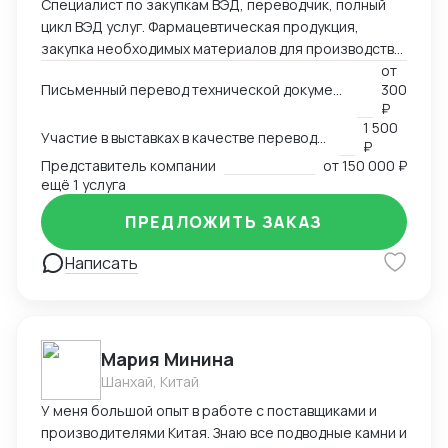
Специалист по закупкам ВЭД, переводчик, полный
цикл ВЭД услуг. Фармацевтическая продукция,
закупка необходимых материалов для производства
дженериков - субстанции АФC, сырье и т.д.
от
Письменный перевод технической документации, счетов, сертификатов, MSDS и любых других документов
300
₽
1 500
Участие в выставках в качестве переводчика
₽
Представитель компании
от
150 000 ₽
ещё 1 услуга
ПРЕДЛОЖИТЬ ЗАКАЗ
Написать
Мария Минина
Шанхай, Китай
У меня большой опыт в работе с поставщиками и
производителями Китая. Знаю все подводные камни и