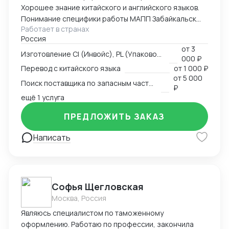
Хорошее знание китайского и английского языков.
Понимание специфики работы МАПП Забайкальск
Работает в странах
(Маньчжурия).
Россия
от
3
Изготовление CI (Инвойс), PL (Упаковочный лист), CMR
000 ₽
Перевод с китайского языка
от
1 000 ₽
от
5 000
Поиск поставщика по запасным частям
₽
ещё 1 услуга
ПРЕДЛОЖИТЬ ЗАКАЗ
Написать
Софья Щегловская
Москва, Россия
Являюсь специалистом по таможенному
оформлению. Работаю по профессии, закончила