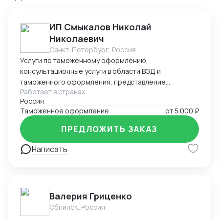
ИП Смыкалов Николай
Николаевич
Санкт-Петербург, Россия
Услуги по таможенному оформлению,
консультационные услуги в области ВЭД и
таможенного оформления, представление
Работает в странах
интересов на таможенных постах, услуги
Россия
международной и внутрироссийской логистики. Опыт
Таможенное оформление
от
5 000 ₽
в данной сфере с 2011г.
ПРЕДЛОЖИТЬ ЗАКАЗ
Написать
Валерия Гриценко
Обнинск, Россия