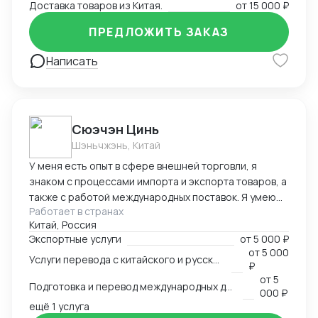
Доставка товаров из Китая.
от
15 000 ₽
ПРЕДЛОЖИТЬ ЗАКАЗ
Написать
Cюэчэн Цинь
Шэньчжэнь, Китай
У меня есть опыт в сфере внешней торговли, я
знаком с процессами импорта и экспорта товаров, а
также с работой международных поставок. Я умею
Работает в странах
вести переговоры с зарубежными партнерами,
Китай, Россия
заключать контракты, а также решать вопросы,
Экспортные услуги
от
5 000 ₽
связанные с логистикой и таможней. Могу
от
5 000
Услуги перевода с китайского и русского языков
предоставить консультации по внешней торговле.
₽
от
5
Подготовка и перевод международных договоров (русский-китайский)
000 ₽
ещё 1 услуга