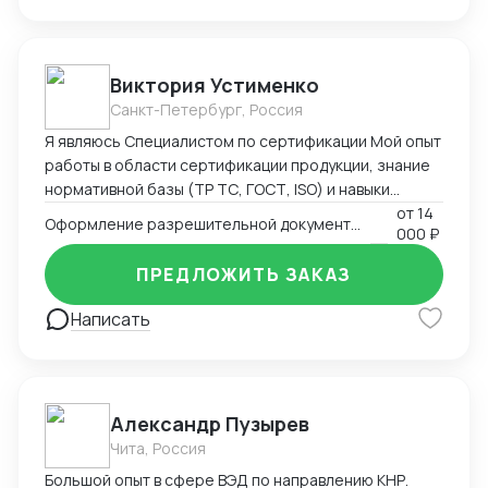
управляю цепями поставок. Работаю в системе
Честный Знак и генерирую коды маркировки для
выполнения требований по обороту парфюмерно-
косметической продукции. С уважением, Наталия
Виктория Устименко
Панарина +7 (929) 651-08-51
Санкт-Петербург, Россия
Я являюсь Специалистом по сертификации Мой опыт
работы в области сертификации продукции, знание
нормативной базы (ТР ТС, ГОСТ, ISO) и навыки
взаимодействия с органами по сертификации
от
14
Оформление разрешительной документации - Сертификаты и декларации
000 ₽
позволяют мне эффективно решать задачи по
подтверждению соответствия продукции
ПРЕДЛОЖИТЬ ЗАКАЗ
установленным требованиям. Оформляю
техническую документацию и консультирую по
Написать
вопросам
Александр Пузырев
Чита, Россия
Большой опыт в сфере ВЭД по направлению КНР.