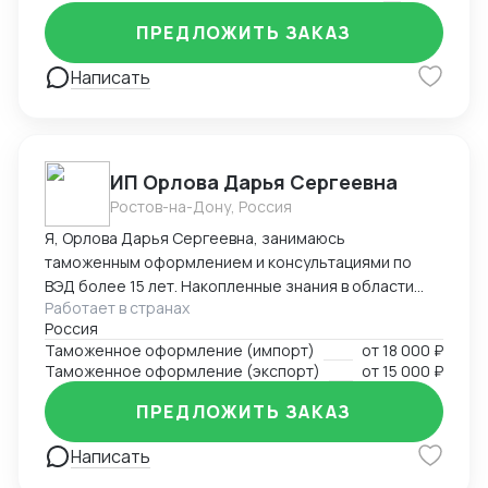
ПРЕДЛОЖИТЬ ЗАКАЗ
Написать
ИП Орлова Дарья Сергеевна
Ростов-на-Дону, Россия
Я, Орлова Дарья Сергеевна, занимаюсь
таможенным оформлением и консультациями по
ВЭД более 15 лет. Накопленные знания в области
Работает в странах
оформления импортируемых и экспортируемых
Россия
грузов участников ВЭД позволяют проводить
Таможенное оформление (импорт)
от
18 000 ₽
таможенное оформление в кратчайшие сроки,
Таможенное оформление (экспорт)
от
15 000 ₽
избежать досадных ошибок, штрафов, санкций и
сэкономить ваши ресурсы! Успешный опыт
ПРЕДЛОЖИТЬ ЗАКАЗ
долгосрочных партнерских отношений с
компаниями – позволил завоевать положительную
Написать
репутацию и доверие со стороны участников ВЭД.