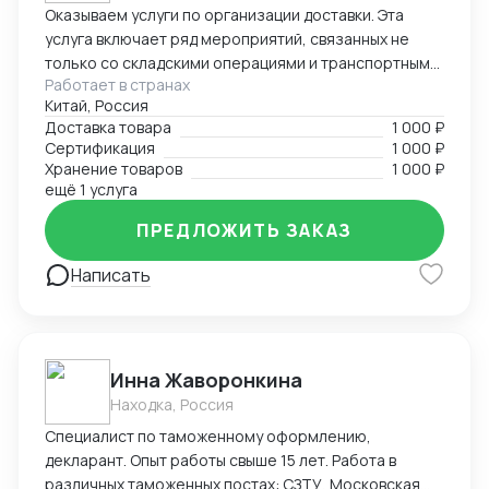
Оказываем услуги по организации доставки. Эта
услуга включает ряд мероприятий, связанных не
только со складскими операциями и транспортным
Работает в странах
сопровождением. В нее также входит таможенное
Китай, Россия
оформление, помощь в заполнении необходимой
Доставка товара
1 000 ₽
сопроводительной и разрешительной
Сертификация
1 000 ₽
документации.
Хранение товаров
1 000 ₽
ещё 1 услуга
ПРЕДЛОЖИТЬ ЗАКАЗ
Написать
Инна Жаворонкина
Находка, Россия
Специалист по таможенному оформлению,
декларант. Опыт работы свыше 15 лет. Работа в
различных таможенных постах: СЗТУ, Московская