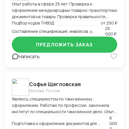
Опыт работы в сфере 25 лет. Проверка и
оформление международных товарно-транспортных
документов на товары. Проверка правильности,
полноты заполнения и комплектности перевозочных
Подбор кодов ТНВЭД
от
250 ₽
25
и сопроводительных документов. Определение кода
Составление спецификаций, инвойсов, упаковочных листов
000 ₽
товара (ТНВЭД). Выбор метода определения
таможенной стоимости и её расчёт в соответствии с
ПРЕДЛОЖИТЬ ЗАКАЗ
избранным методом. Определение мер тарифного и
нетарифного регулирования (помощь в получение
Написать
СС, ДС). Расчет таможенных платежей.
Софья Щегловская
Москва, Россия
Являюсь специалистом по таможенному
оформлению. Работаю по профессии, закончила
институт по специальности таможенное дело. Опыт
работы в двух крупных логистических компаниях, DSV
8
Подготовка и оформление документов для декларирования товаров; Консультация по процедурам
000
и ТЭК АЗИЯ ТРАНС, в таможенном отделе. Веду
₽