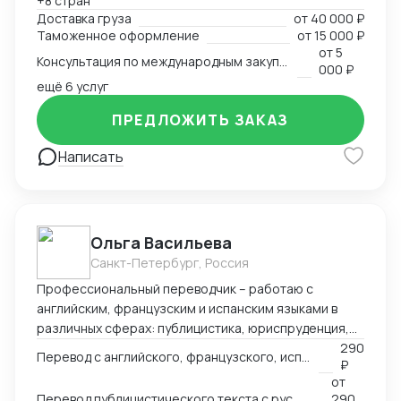
+8 стран
всех этапов оформления. Расчёт и планирование
Доставка груза
от
40 000 ₽
затрат на транспорт, налоги, сертификацию. Опыт
Таможенное оформление
от
15 000 ₽
разработки товара с нуля в Китае — от идеи и
от
5
Консультация по международным закупкам и логистике
адаптации под рынок до запуска продаж. Знание
000 ₽
рынка, умение быстро находить надёжных партнёров
ещё 6 услуг
и выстраивать устойчивые схемы поставок для
ПРЕДЛОЖИТЬ ЗАКАЗ
любой продукции — от промышленного
оборудования до товаров для маркетплейсов.
Написать
Ольга Васильева
Санкт-Петербург, Россия
Профессиональный переводчик – работаю с
английским, французским и испанским языками в
различных сферах: публицистика, юриспруденция,
адаптация игр, реклама и др.
290
Перевод с английского, французского, испанского языка на русский
₽
от
Перевод публицистического текста с русского языка на английский
290