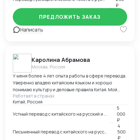
₽
ПРЕДЛОЖИТЬ ЗАКАЗ
Написать
Каролина Абрамова
Москва, Россия
У меня более 4 лет опыта работы в сфере перевода.
Уверенно владею китайским языком и хорошо
понимаю культуру и деловые правила Китая. Мой
Работает в странах
опыт работы включает работу в разных областях,
Китай, Россия
ВЭД, маркетинг, даже химическая промышленность.
5
Я умею справляться с разными задачами и
Устный перевод с китайского на русский и с русского на китайский
000
гарантировать высокое качество перевода.
₽
4
Письменный перевод с китайского на русский и с русского на китайский
500
₽