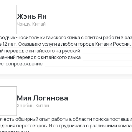
Жэнь Ян
Чэнду, Китай
одчик-носитель китайского языка с опытом работы в ра
 12 лет. Оказываю услуги в любом городе Китая и России.
й перевод с китайского на русский
енный перевод с китайского языка
ес-сопровождение
Мия Логинова
Харбин, Китай
я есть обширный опыт работы в области поиска поставщи
дения переговоров. Я сотрудничала с различными компа