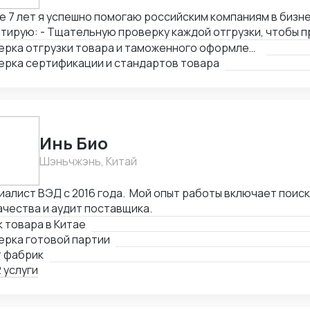
 7 лет я успешно помогаю российским компаниям в бизне
тирую: - Тщательную проверку каждой отгрузки, чтобы 
ри и проблемы с таможенным оформлением. - Качественн
Проверка отгрузки товара и таможенного оформления и консультации по вопросам ВЭД
ржку в вопросах ВЭД, чтобы клиенты смогли избежать ош
ерка сертификации и стандартов товара
д и возможность приезда в любой город Китая по запрос
ечить полный контроль над процессом отгрузки.
Инь Био
Шэньчжэнь, Китай
алист ВЭД с 2016 года. Мой опыт работы включает поиск
ачества и аудит поставщика.
 товара в Китае
ерка готовой партии
т фабрик
 услуги