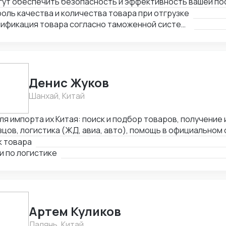
ут обеспечить безопасность и эффективность вашей пос
 сократить риски таможенных проблем и задержек.
оль качества и количества товара при отгрузке
Классификация товара согласно таможенной системе
Денис Жуков
Шанхай, Китай
а их Китая: поиск и подбор товаров, получение и отправка
цов, логистика (ЖД, авиа, авто), помощь в официальном
ой из РФ.
к товара
и по логистике
Артем Куликов
Далянь, Китай