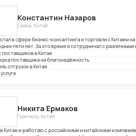
Константин Назаров
Сиань, Китай
отал в сфере бизнес-консалтинга и торговли с Китаем н
дних пяти лет. За это время я сотрудничал с различными
ализация была связана с международным бизнесом и торг
 поставщиков в Китае
ные аспекты китайского рынка и бизнес-стратегии. Важ
ерка поставщика на благонадёжность
товки было изучение китайского языка и культуры.
ль отгрузок в Китае
 услуга
Никита Ермаков
Гуанчжоу, Китай
в Китае и работаю с российскими и китайскими компаниям