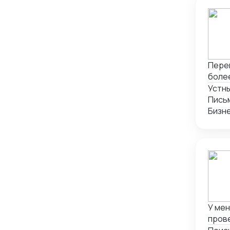
Перев
более
Устны
Письм
Бизн
У мен
прове