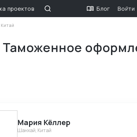
жа проектов
Блог
Войти
>
Китай
е Таможенное оформл
Мария Кёллер
Шанхай, Китай