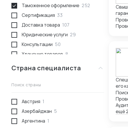
Таможенное оформление
252
Свыше
гаран
Сертификация
33
поте
Доставка товара
107
подде
Пров
подхо
Юридические услуги
29
обесп
Консультации
50
Хранение товаров
8
Поиск товара и поставщика
259
Страна специалиста
Доставка пассажирами
1
Специ
Проведение переговоров
56
Поиск страны
его к
Поиск
Сотрудники за границей
9
Пров
Австрия
1
Разработка и производство
23
Ауди
Азербайджан
5
ещё 2
Проверка поставщика
41
Аргентина
1
Участие в выставках
50