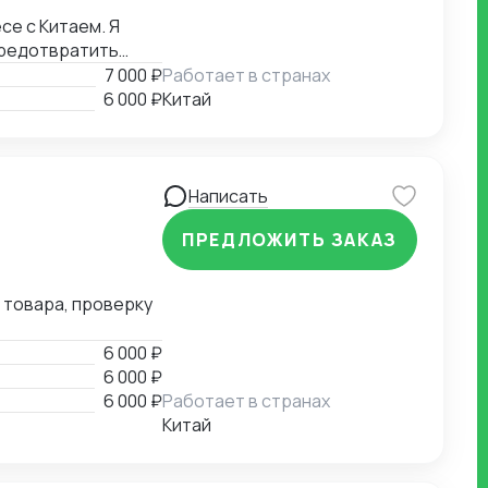
се с Китаем. Я
предотвратить
ую консультацию и
7 000 ₽
Работает в странах
ибок. - Гибкий
6 000 ₽
Китай
у клиента, чтобы
Написать
ПРЕДЛОЖИТЬ ЗАКАЗ
 товара, проверку
6 000 ₽
6 000 ₽
6 000 ₽
Работает в странах
Китай