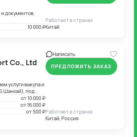
 и документов.
Работает в странах
10 000 ₽
Китай
Написать
rt Co., Ltd
ПРЕДЛОЖИТЬ ЗАКАЗ
ем услуги выкупа и
Б Шанхай), под
ерритории КНР. В
от
10 000 ₽
специализируемся
от
16 000 ₽
аторы, маникюрные
от
500 ₽
Работает в странах
лических
Китай, Россия