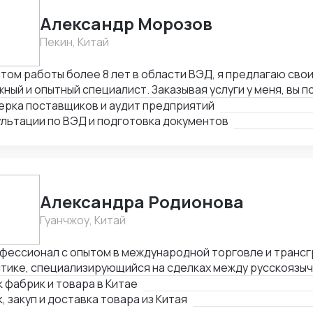
укции.
Александр Морозов
Пекин, Китай
том работы более 8 лет в области ВЭД, я предлагаю свои
ный и опытный специалист. Заказывая услуги у меня, вы 
тва и надежности поставщиков, снижение рисков и экон
ерка поставщиков и аудит предприятий
сов. Я уверен, что мои знания, опыт и профессионализм 
ультации по ВЭД и подготовка документов
чь успеха в вашем бизнесе.
Александра Родионова
Гуанчжоу, Китай
офессионал с опытом в международной торговле и транс
стике, специализирующийся на сделках между русскоязыч
йскоязычными клиентами. Я управляю отношениями с кита
 фабрик и товара в Китае
авщиками, контролирую логистику и обеспечиваю своев
, закуп и доставка товара из Китая