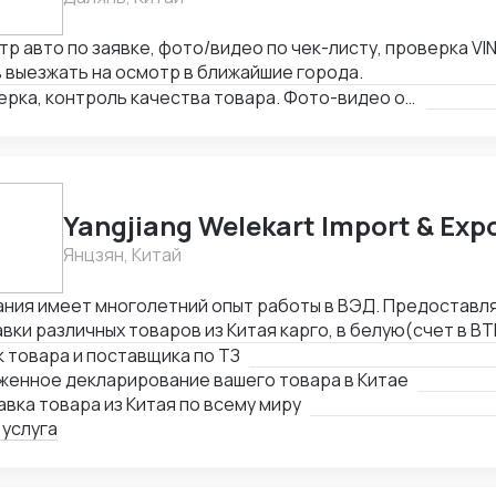
р авто по заявке, фото/видео по чек-листу, проверка VIN
 выезжать на осмотр в ближайшие города.
Проверка, контроль качества товара. Фото-видео отчет
Yangjiang Welekart Import & Expo
Янцзян, Китай
ния имеет многолетний опыт работы в ВЭД. Предоставля
вки различных товаров из Китая карго, в белую(счет в ВТ
. Помогаем с оформлением различных сертификатов на т
 товара и поставщика по ТЗ
ости, из за территориального расположения компании, 
женное декларирование вашего товара в Китае
хонной утвари, ножах, режущих предметах: ножницы, сек
вка товара из Китая по всему миру
лические инструменты и т.п.; стоматологических метал
 услуга
рументах.