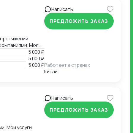
Написать
ПРЕДЛОЖИТЬ ЗАКАЗ
а протяжении
 компаниями. Моя
овлей. Я изучал
5 000 ₽
ной частью моей
5 000 ₽
5 000 ₽
Работает в странах
Китай
Написать
ПРЕДЛОЖИТЬ ЗАКАЗ
и. Мои услуги