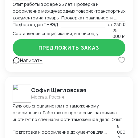
Опыт работы в сфере 25 лет. Проверка и
оформление международных товарно-транспортных
документов на товары. Проверка правильности,
полноты заполнения и комплектности перевозочных
Подбор кодов ТНВЭД
от
250 ₽
25
и сопроводительных документов. Определение кода
Составление спецификаций, инвойсов, упаковочных листов
000 ₽
товара (ТНВЭД). Выбор метода определения
таможенной стоимости и её расчёт в соответствии с
ПРЕДЛОЖИТЬ ЗАКАЗ
избранным методом. Определение мер тарифного и
нетарифного регулирования (помощь в получение
Написать
СС, ДС). Расчет таможенных платежей.
Софья Щегловская
Москва, Россия
Являюсь специалистом по таможенному
оформлению. Работаю по профессии, закончила
институт по специальности таможенное дело. Опыт
работы в двух крупных логистических компаниях, DSV
8
Подготовка и оформление документов для декларирования товаров; Консультация по процедурам
000
и ТЭК АЗИЯ ТРАНС, в таможенном отделе. Веду
₽