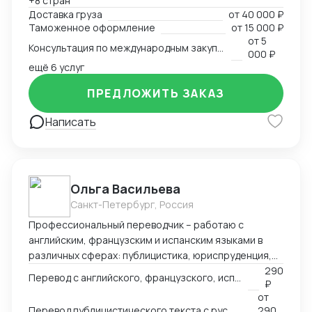
+8 стран
всех этапов оформления. Расчёт и планирование
Доставка груза
от
40 000 ₽
затрат на транспорт, налоги, сертификацию. Опыт
Таможенное оформление
от
15 000 ₽
разработки товара с нуля в Китае — от идеи и
от
5
Консультация по международным закупкам и логистике
адаптации под рынок до запуска продаж. Знание
000 ₽
рынка, умение быстро находить надёжных партнёров
ещё 6 услуг
и выстраивать устойчивые схемы поставок для
ПРЕДЛОЖИТЬ ЗАКАЗ
любой продукции — от промышленного
оборудования до товаров для маркетплейсов.
Написать
Ольга Васильева
Санкт-Петербург, Россия
Профессиональный переводчик – работаю с
английским, французским и испанским языками в
различных сферах: публицистика, юриспруденция,
адаптация игр, реклама и др.
290
Перевод с английского, французского, испанского языка на русский
₽
от
Перевод публицистического текста с русского языка на английский
290