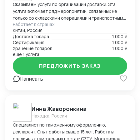
Оказываем услуги по организации доставки. Эта
услуга включает ряд мероприятий, связанных не
только со складскими операциями и транспортным
Работает в странах
сопровождением. В нее также входит таможенное
Китай, Россия
оформление, помощь в заполнении необходимой
Доставка товара
1 000 ₽
сопроводительной и разрешительной
Сертификация
1 000 ₽
документации.
Хранение товаров
1 000 ₽
ещё 1 услуга
ПРЕДЛОЖИТЬ ЗАКАЗ
Написать
Инна Жаворонкина
Находка, Россия
Специалист по таможенному оформлению,
декларант. Опыт работы свыше 15 лет. Работа в
различных таможенных постах: СЗТУ, Московская