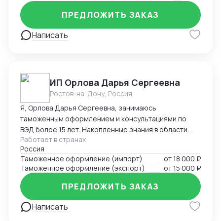
ПРЕДЛОЖИТЬ ЗАКАЗ
Написать
ИП Орлова Дарья Сергеевна
Ростов-на-Дону, Россия
Я, Орлова Дарья Сергеевна, занимаюсь
таможенным оформлением и консультациями по
ВЭД более 15 лет. Накопленные знания в области
Работает в странах
оформления импортируемых и экспортируемых
Россия
грузов участников ВЭД позволяют проводить
Таможенное оформление (импорт)
от
18 000 ₽
таможенное оформление в кратчайшие сроки,
Таможенное оформление (экспорт)
от
15 000 ₽
избежать досадных ошибок, штрафов, санкций и
сэкономить ваши ресурсы! Успешный опыт
ПРЕДЛОЖИТЬ ЗАКАЗ
долгосрочных партнерских отношений с
компаниями – позволил завоевать положительную
Написать
репутацию и доверие со стороны участников ВЭД.