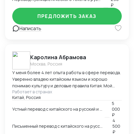
₽
ПРЕДЛОЖИТЬ ЗАКАЗ
Написать
Каролина Абрамова
Москва, Россия
У меня более 4 лет опыта работы в сфере перевода.
Уверенно владею китайским языком и хорошо
понимаю культуру и деловые правила Китая. Мой
Работает в странах
опыт работы включает работу в разных областях,
Китай, Россия
ВЭД, маркетинг, даже химическая промышленность.
5
Я умею справляться с разными задачами и
Устный перевод с китайского на русский и с русского на китайский
000
гарантировать высокое качество перевода.
₽
4
Письменный перевод с китайского на русский и с русского на китайский
500
₽