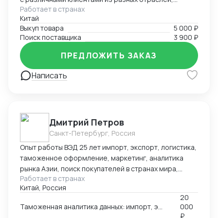
сферах. Использование цифровых инструментов и
Работает в странах
включая розничную торговлю, электронику, моду и
образовательных технологий в обучении.
Китай
другие. Я успешно находил поставщиков для
Выкуп товара
5 000 ₽
клиентов, помогал им получить выгодные условия и
Поиск поставщика
3 900 ₽
заключал успешные сделки.
ПРЕДЛОЖИТЬ ЗАКАЗ
Написать
Дмитрий Петров
Санкт-Петербург, Россия
Опыт работы ВЭД 25 лет импорт, экспорт, логистика,
таможенное оформление, маркетинг, аналитика
рынка Азии, поиск покупателей в странах мира,
Работает в странах
производителей, партнеров, реклама, выставки в
Китай, Россия
Китае, продвижение в Азии, консультации по ВЭД,
20
обучение. 🌍Официальный представитель в России
Таможенная аналитика данных: импорт, экспорт по 252 странам мира
000
Российско-Китайского БЦ город Чанша 🌍
₽