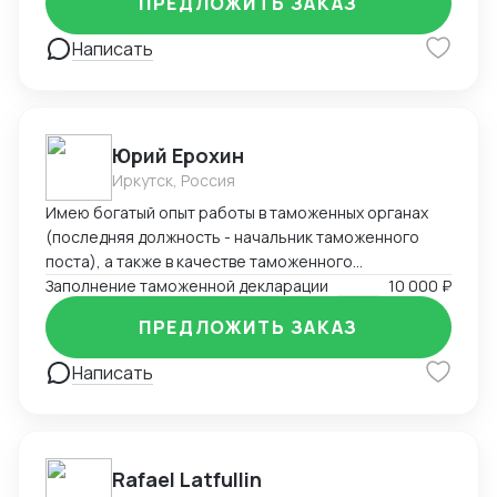
ПРЕДЛОЖИТЬ ЗАКАЗ
Написать
Юрий Ерохин
Иркутск, Россия
Имею богатый опыт работы в таможенных органах
(последняя должность - начальник таможенного
поста), а также в качестве таможенного
представителя. Два высших образования -
Заполнение таможенной декларации
10 000 ₽
таможенное дело и юриспруденция.
ПРЕДЛОЖИТЬ ЗАКАЗ
Написать
Rafael Latfullin