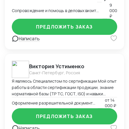
9
Сопровождение и помощь в деловых визитах, переездах и туристических поездках
000
₽
ПРЕДЛОЖИТЬ ЗАКАЗ
Написать
Виктория Устименко
Санкт-Петербург, Россия
Я являюсь Специалистом по сертификации Мой опыт
работы в области сертификации продукции, знание
нормативной базы (ТР ТС, ГОСТ, ISO) и навыки
взаимодействия с органами по сертификации
от
14
Оформление разрешительной документации - Сертификаты и декларации
000 ₽
позволяют мне эффективно решать задачи по
подтверждению соответствия продукции
ПРЕДЛОЖИТЬ ЗАКАЗ
установленным требованиям. Оформляю
техническую документацию и консультирую по
Написать