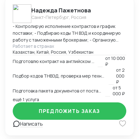
понимаю реалии обеих стран. Я организованная,
Надежда Пажетнова
быстро вникаю в задачу и умею работать с людьми.
Санкт-Петербург, Россия
Буду рада сотрудничеству!
- Контролирую исполнение контрактов и график
поставки; - Подбираю коды ТН ВЭД и координирую
работу с таможенными брокерами; - Организую
Работает в странах
сертификацию и взаимодействие с
Казахстан, Китай, Россия, Узбекистан
аккредитованными органами; - Снижаю расходы за
от
10 000
счёт оптимизации логистики и правильного кода; -
Подготовлю контракт на английском языке
₽
Обеспечиваю юридическую чистоту сделок,
от
2
точность инвойсов, упаковочных листов, контрактов.
Подбор кодов ТНВЭД, проверка мер технического регулирования, запретов и ограничений
000
₽
от
5
Подготовка пакета документов от поставщика на EXW, FCA, CIF, FOB
000 ₽
ещё 1 услуга
ПРЕДЛОЖИТЬ ЗАКАЗ
Написать