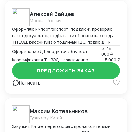
Алексей Зайцев
Москва, Россия
Оформляю импорт/экспорт “под ключ”: проверяю
пакет документов, подбираю и обосновываю коды
ТН ВЭД, рассчитываю пошлины/НДС, подаю ДТ и
веду переписку до выпуска. Сильные товарные
от
15
Оформление ДТ «под ключ» (импорт, экспорт)
000 ₽
группы — электроника, CCTV/СКУД, климат-техника и
Классификация ТН ВЭД + заключение
5 000 ₽
запчасти. Работаю по договору/эскроу,
предоставляю закрывающие документы (ИП/ООО).
ПРЕДЛОЖИТЬ ЗАКАЗ
Что умею и делаю • ДТ (импорт, экспорт, транзит),
ответы на запросы таможни • Классификация ТН ВЭД
Написать
с письменным обоснованием (ОПИ, Пояснения
ЕАЭС) • КТС/ДТС: подготовка доказательной базы,
переписка • Сертификация и “разрешёнка”:
Декларации/Сертификаты ЕАЭС, письма-
Максим Котельников
исключения, РНПТ/прослеживаемость, Честный
Гуанчжоу, Китай
ЗНАК • Взаимодействие со СВХ и ТК, контроль
сроков и затрат
Закупки в Китае, переговоры с производителями,