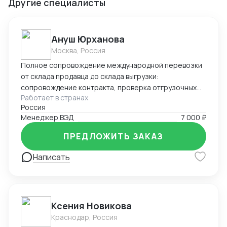
Другие специалисты
Ануш Юрханова
Москва, Россия
Полное сопровождение международной перевозки
от склада продавца до склада выгрузки:
сопровождение контракта, проверка отгрузочных
Работает в странах
документов, подготовка документов для
Россия
таможенного оформления, работа с брокерами и
Менеджер ВЭД
7 000 ₽
таможенными службами, подача статистической
формы в таможенные органы, валютный контроль (
ПРЕДЛОЖИТЬ ЗАКАЗ
оформление УНК, СПД), поиск экспедиторов,
работа с ЖД, Авто, Морским транспортом,
Написать
оперативное решение сопутствующих задач.
Ксения Новикова
Краснодар, Россия