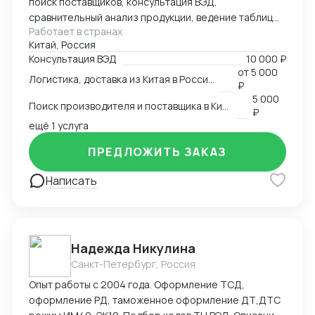
поиск поставщиков, консультация ВЭД,
сравнительный анализ продукции, ведение таблиц
Работает в странах
google excel, синхронный перевод с китайского,
Китай, Россия
синхронный перевод с английского, международная
Консультация ВЭД
10 000 ₽
логистика
от
5 000
Логистика, доставка из Китая в Россию
₽
5 000
Поиск производителя и поставщика в Китае
₽
ещё 1 услуга
ПРЕДЛОЖИТЬ ЗАКАЗ
Написать
Надежда Никулина
Санкт-Петербург, Россия
Опыт работы с 2004 года. Оформление ТСД,
оформление РД, таможенное оформление ДТ,ДТС