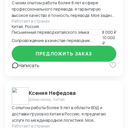
С моим опытом работы более 8 лет в сфере
профессионального перевода, я гарантирую
высокое качество и точность перевода. Моя задача
Работает в странах
- обеспечить точный и качественный перевод с
Китай, Россия
китайского на русский и наоборот, чтобы установить
Письменный перевод китайского зяыка
8 000 ₽
эффективную коммуникацию между клиентами.
10 000
Сопровождение в качестве переводчика в Китае
₽
ПРЕДЛОЖИТЬ ЗАКАЗ
Написать
Ксения Нефедова
Шэньчжэнь, Китай
С опытом работы более 9 лет в области ВЭД и
доставки грузов из Китая в Россию, я предлагаю
услуги по международной логистике. Моя
Работает в странах
экспертиза обеспечивает эффективную и надежную