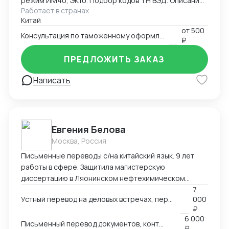
режим ИМ40, ЭК10. Подбор кодов ТН ВЭД. Описание
Работает в странах
товаров. Многотоварные ДТ.
Китай
от
500
Консультация по таможенному оформлению
₽
ПРЕДЛОЖИТЬ ЗАКАЗ
Написать
Евгения Белова
Москва, Россия
Письменные переводы с/на китайский язык. 9 лет
работы в сфере. Защитила магистерскую
диссертацию в Ляонинском нефтехимическом
университете (КНР). Перевод текстов любых
7
Устный перевод на деловых встречах, переговорах других мероприятиях
000
тематик любой сложности.
₽
6 000
Письменный перевод документов, контрактов
₽