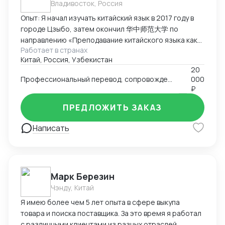
Владивосток, Россия
Опыт: Я начал изучать китайский язык в 2017 году в
городе Цзыбо, затем окончил 华中师范大学 по
направлению «Преподавание китайского языка как
Работает в странах
иностранного». Прожил в Китае восемь лет,
Китай, Россия, Узбекистан
занимался преподаванием китайского языка
20
иностранцам, работал переводчиком и участвовал в
Профессиональный перевод, сопровождение, аудит и инспекция товаров, подбор партнёров, консультации по импорту/экспорту
000
международных проектах. Кроме педагогической
₽
деятельности, я проводил аудиты китайских заводов,
инспекции товаров перед экспортом и оценку
ПРЕДЛОЖИТЬ ЗАКАЗ
соответствия продукции требованиям заказчиков.
Написать
Этот опыт укрепил мои навыки деловой
коммуникации и понимание производственных
процессов в Китае. Ключевые компетенции:
Преподавание китайского языка иностранцам,
работа с фонетикой и устной речью. Межкультурная
Марк Березин
коммуникация и ведение деловых переговоров.
Чэнду, Китай
Аудит заводов, инспекция товаров, контроль
Я имею более чем 5 лет опыта в сфере выкупа
качества перед отправкой. Перевод (устный и
товара и поиска поставщика. За это время я работал
письменный) в образовательной и коммерческой
с различными клиентами из разных отраслей,