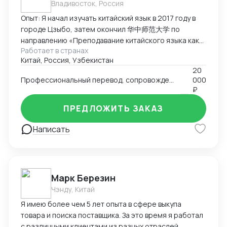
Владивосток, Россия
Опыт: Я начал изучать китайский язык в 2017 году в
городе Цзыбо, затем окончил 华中师范大学 по
направлению «Преподавание китайского языка как
Работает в странах
иностранного». Прожил в Китае восемь лет,
Китай, Россия, Узбекистан
занимался преподаванием китайского языка
20
иностранцам, работал переводчиком и участвовал в
Профессиональный перевод, сопровождение, аудит и инспекция товаров, подбор партнёров, консультации по импорту/экспорту
000
международных проектах. Кроме педагогической
₽
деятельности, я проводил аудиты китайских заводов,
инспекции товаров перед экспортом и оценку
ПРЕДЛОЖИТЬ ЗАКАЗ
соответствия продукции требованиям заказчиков.
Написать
Этот опыт укрепил мои навыки деловой
коммуникации и понимание производственных
процессов в Китае. Ключевые компетенции:
Преподавание китайского языка иностранцам,
работа с фонетикой и устной речью. Межкультурная
Марк Березин
коммуникация и ведение деловых переговоров.
Чэнду, Китай
Аудит заводов, инспекция товаров, контроль
Я имею более чем 5 лет опыта в сфере выкупа
качества перед отправкой. Перевод (устный и
товара и поиска поставщика. За это время я работал
письменный) в образовательной и коммерческой
с различными клиентами из разных отраслей,