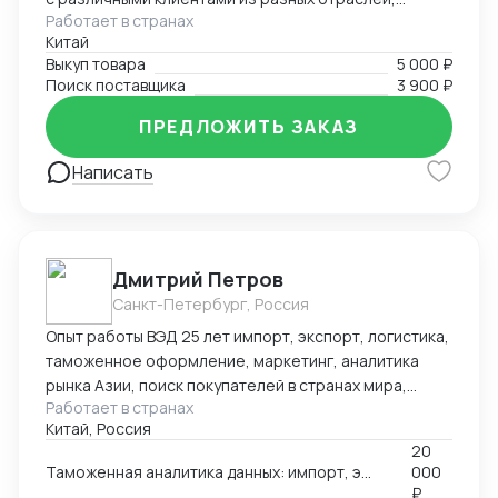
сферах. Использование цифровых инструментов и
Работает в странах
включая розничную торговлю, электронику, моду и
образовательных технологий в обучении.
Китай
другие. Я успешно находил поставщиков для
Выкуп товара
5 000 ₽
клиентов, помогал им получить выгодные условия и
Поиск поставщика
3 900 ₽
заключал успешные сделки.
ПРЕДЛОЖИТЬ ЗАКАЗ
Написать
Дмитрий Петров
Санкт-Петербург, Россия
Опыт работы ВЭД 25 лет импорт, экспорт, логистика,
таможенное оформление, маркетинг, аналитика
рынка Азии, поиск покупателей в странах мира,
Работает в странах
производителей, партнеров, реклама, выставки в
Китай, Россия
Китае, продвижение в Азии, консультации по ВЭД,
20
обучение. 🌍Официальный представитель в России
Таможенная аналитика данных: импорт, экспорт по 252 странам мира
000
Российско-Китайского БЦ город Чанша 🌍
₽