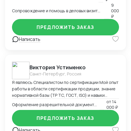
9
Сопровождение и помощь в деловых визитах, переездах и туристических поездках
000
₽
ПРЕДЛОЖИТЬ ЗАКАЗ
Написать
Виктория Устименко
Санкт-Петербург, Россия
Я являюсь Специалистом по сертификации Мой опыт
работы в области сертификации продукции, знание
нормативной базы (ТР ТС, ГОСТ, ISO) и навыки
взаимодействия с органами по сертификации
от
14
Оформление разрешительной документации - Сертификаты и декларации
000 ₽
позволяют мне эффективно решать задачи по
подтверждению соответствия продукции
ПРЕДЛОЖИТЬ ЗАКАЗ
установленным требованиям. Оформляю
техническую документацию и консультирую по
Написать