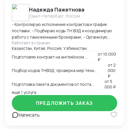
понимаю реалии обеих стран. Я организованная,
Надежда Пажетнова
быстро вникаю в задачу и умею работать с людьми.
Санкт-Петербург, Россия
Буду рада сотрудничеству!
- Контролирую исполнение контрактов и график
поставки; - Подбираю коды ТН ВЭД и координирую
работу с таможенными брокерами; - Организую
Работает в странах
сертификацию и взаимодействие с
Казахстан, Китай, Россия, Узбекистан
аккредитованными органами; - Снижаю расходы за
от
10 000
счёт оптимизации логистики и правильного кода; -
Подготовлю контракт на английском языке
₽
Обеспечиваю юридическую чистоту сделок,
от
2
точность инвойсов, упаковочных листов, контрактов.
Подбор кодов ТНВЭД, проверка мер технического регулирования, запретов и ограничений
000
₽
от
5
Подготовка пакета документов от поставщика на EXW, FCA, CIF, FOB
000 ₽
ещё 1 услуга
ПРЕДЛОЖИТЬ ЗАКАЗ
Написать