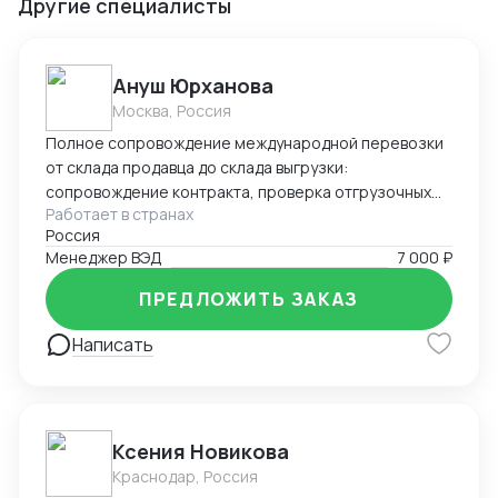
Другие специалисты
Ануш Юрханова
Москва, Россия
Полное сопровождение международной перевозки
от склада продавца до склада выгрузки:
сопровождение контракта, проверка отгрузочных
Работает в странах
документов, подготовка документов для
Россия
таможенного оформления, работа с брокерами и
Менеджер ВЭД
7 000 ₽
таможенными службами, подача статистической
формы в таможенные органы, валютный контроль (
ПРЕДЛОЖИТЬ ЗАКАЗ
оформление УНК, СПД), поиск экспедиторов,
работа с ЖД, Авто, Морским транспортом,
Написать
оперативное решение сопутствующих задач.
Ксения Новикова
Краснодар, Россия