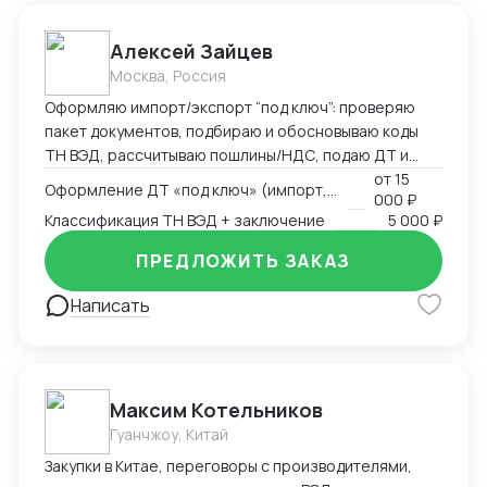
Алексей Зайцев
Москва, Россия
Оформляю импорт/экспорт “под ключ”: проверяю
пакет документов, подбираю и обосновываю коды
ТН ВЭД, рассчитываю пошлины/НДС, подаю ДТ и
веду переписку до выпуска. Сильные товарные
от
15
Оформление ДТ «под ключ» (импорт, экспорт)
000 ₽
группы — электроника, CCTV/СКУД, климат-техника и
Классификация ТН ВЭД + заключение
5 000 ₽
запчасти. Работаю по договору/эскроу,
предоставляю закрывающие документы (ИП/ООО).
ПРЕДЛОЖИТЬ ЗАКАЗ
Что умею и делаю • ДТ (импорт, экспорт, транзит),
ответы на запросы таможни • Классификация ТН ВЭД
Написать
с письменным обоснованием (ОПИ, Пояснения
ЕАЭС) • КТС/ДТС: подготовка доказательной базы,
переписка • Сертификация и “разрешёнка”:
Декларации/Сертификаты ЕАЭС, письма-
Максим Котельников
исключения, РНПТ/прослеживаемость, Честный
Гуанчжоу, Китай
ЗНАК • Взаимодействие со СВХ и ТК, контроль
сроков и затрат
Закупки в Китае, переговоры с производителями,