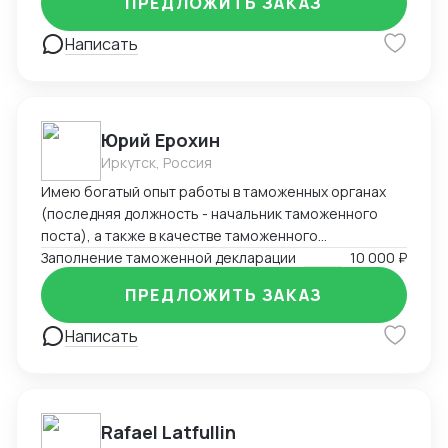
ПРЕДЛОЖИТЬ ЗАКАЗ
Написать
Юрий Ерохин
Иркутск, Россия
Имею богатый опыт работы в таможенных органах
(последняя должность - начальник таможенного
поста), а также в качестве таможенного
представителя. Два высших образования -
Заполнение таможенной декларации
10 000 ₽
таможенное дело и юриспруденция.
ПРЕДЛОЖИТЬ ЗАКАЗ
Написать
Rafael Latfullin