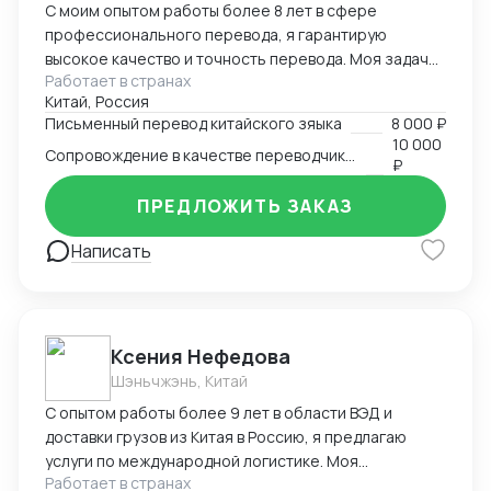
С моим опытом работы более 8 лет в сфере
профессионального перевода, я гарантирую
высокое качество и точность перевода. Моя задача
Работает в странах
- обеспечить точный и качественный перевод с
Китай, Россия
китайского на русский и наоборот, чтобы установить
Письменный перевод китайского зяыка
8 000 ₽
эффективную коммуникацию между клиентами.
10 000
Сопровождение в качестве переводчика в Китае
₽
ПРЕДЛОЖИТЬ ЗАКАЗ
Написать
Ксения Нефедова
Шэньчжэнь, Китай
С опытом работы более 9 лет в области ВЭД и
доставки грузов из Китая в Россию, я предлагаю
услуги по международной логистике. Моя
Работает в странах
экспертиза обеспечивает эффективную и надежную