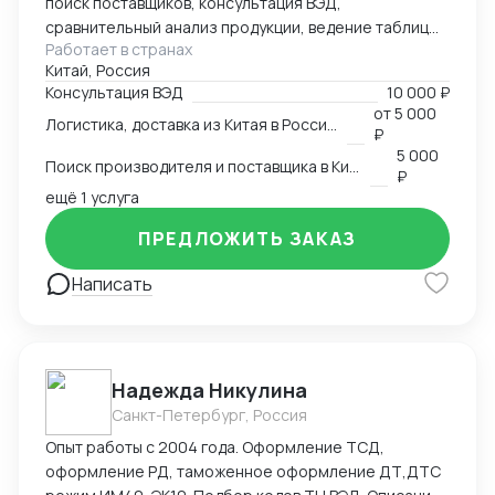
поиск поставщиков, консультация ВЭД,
сравнительный анализ продукции, ведение таблиц
Работает в странах
google excel, синхронный перевод с китайского,
Китай, Россия
синхронный перевод с английского, международная
Консультация ВЭД
10 000 ₽
логистика
от
5 000
Логистика, доставка из Китая в Россию
₽
5 000
Поиск производителя и поставщика в Китае
₽
ещё 1 услуга
ПРЕДЛОЖИТЬ ЗАКАЗ
Написать
Надежда Никулина
Санкт-Петербург, Россия
Опыт работы с 2004 года. Оформление ТСД,
оформление РД, таможенное оформление ДТ,ДТС