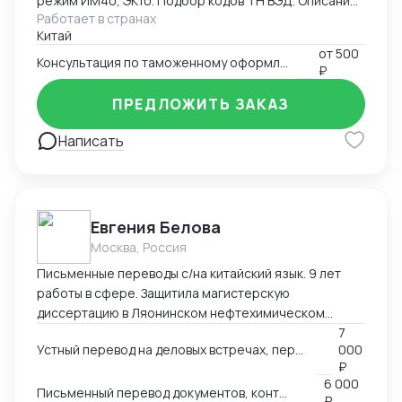
режим ИМ40, ЭК10. Подбор кодов ТН ВЭД. Описание
Работает в странах
товаров. Многотоварные ДТ.
Китай
от
500
Консультация по таможенному оформлению
₽
ПРЕДЛОЖИТЬ ЗАКАЗ
Написать
Евгения Белова
Москва, Россия
Письменные переводы с/на китайский язык. 9 лет
работы в сфере. Защитила магистерскую
диссертацию в Ляонинском нефтехимическом
университете (КНР). Перевод текстов любых
7
Устный перевод на деловых встречах, переговорах других мероприятиях
000
тематик любой сложности.
₽
6 000
Письменный перевод документов, контрактов
₽