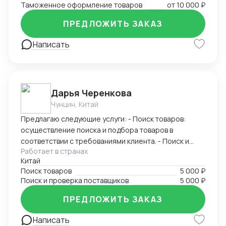
Таможенное оформление товаров
от
10 000 ₽
направлению.
ПРЕДЛОЖИТЬ ЗАКАЗ
Написать
Дарья Черенкова
Чунцин, Китай
Предлагаю следующие услуги: - Поиск товаров:
осуществление поиска и подбора товаров в
соответствии с требованиями клиента. - Поиск и
Работает в странах
проверка поставщиков: исследование и проверка
Китай
надежности и качества потенциальных поставщиков
Поиск товаров
5 000 ₽
товаров. Я имею широкую сеть контактов в
Поиск и проверка поставщиков
5 000 ₽
различных отраслях. Моими клиентами были как
крупные компании, так и малые предприятия.
ПРЕДЛОЖИТЬ ЗАКАЗ
Заказывая услуги у меня, вы можете быть уверены в
получении высококачественных и надежных
Написать