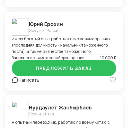
решений, сосредоточенных на вашей уникальной
потребности.
Юрий Ерохин
Иркутск, Россия
Имею богатый опыт работы в таможенных органах
(последняя должность - начальник таможенного
поста), а также в качестве таможенного
представителя. Два высших образования -
Заполнение таможенной декларации
10 000 ₽
таможенное дело и юриспруденция.
ПРЕДЛОЖИТЬ ЗАКАЗ
Написать
Нурдаулет Жанбырбаев
Пекин, Китай
Я опытный переводчик, работаю по всему Китаю с