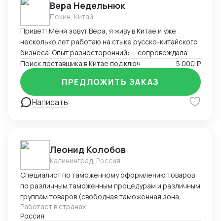
Вера Недельнюк
Пекин, Китай
Привет! Меня зовут Вера, я живу в Китае и уже
несколько лет работаю на стыке русско-китайского
бизнеса. Опыт разносторонний: — сопровождала
туристов и бизнес-группы, — работала байером
Поиск поставщика в Китае под ключ
5 000 ₽
(поиск товаров, переговоры, логистика), — помогала
ПРЕДЛОЖИТЬ ЗАКАЗ
с закупками, документами и отправками, —
преподавала китайский и русский, — занималась
Написать
продажами на Wildberries, — вела китайский блог.
Свободно говорю по-китайски (HSK 5), разбираюсь в
переговорах, логистике, документах, отлично
понимаю реалии обеих стран. Я организованная,
Леонид Колобов
быстро вникаю в задачу и умею работать с людьми.
Калининград, Россия
Буду рада сотрудничеству!
Специалист по таможенному оформлению товаров
по различным таможенным процедурам и различным
группам товаров (свободная таможенная зона,
Работает в странах
экспорт, импорт, реэкспорт, реимпорт, таможенный
Россия
склад и и.д.) Опыт 23 года. Имею свое ИП по этому