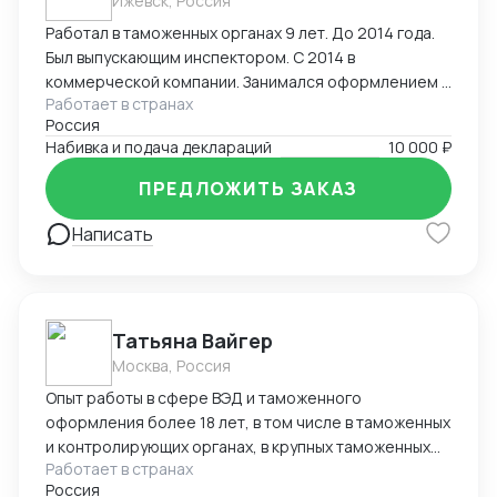
Ижевск, Россия
Работал в таможенных органах 9 лет. До 2014 года.
Был выпускающим инспектором. С 2014 в
коммерческой компании. Занимался оформлением и
Работает в странах
выпуском деклараций. Досмотры, оформление
Россия
разрешительных документов, корректировки ДТ
Набивка и подача деклараций
10 000 ₽
после выпуска товара, КТС. Широкий перечень
оформляемых грузов- редкоземельные материалы,
ПРЕДЛОЖИТЬ ЗАКАЗ
оборудование, химия, части БПЛА.
Написать
Татьяна Вайгер
Москва, Россия
Опыт работы в сфере ВЭД и таможенного
оформления более 18 лет, в том числе в таможенных
и контролирующих органах, в крупных таможенных
Работает в странах
представителях. Сопровождение полного цикла
Россия
таможенного оформления и консультирование на