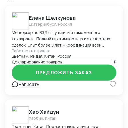
Елена Щелкунова
Екатеринбург, Россия
Менеджер по ВЭД с функциями таможенного
декларанта. Полный цикл импортных и экспортных
сделок. Опыт более 8 лет. - Координация всей
Работает в странах
цепочки поставок. Взаимодействие с: -
Вьетнам, Индия, Китай, Россия
Поставщиками, - Транспортными компаниями и -
Декларирование товаров
1 ₽
органами по Сертификации. - Определение кода ТН
ВЭД, расчет пошлины и таможенных платежей,
ПРЕДЛОЖИТЬ ЗАКАЗ
расчет себестоимости поставки товара. -
Прохождение таможенного контроля.
Написать
Самостоятельная подача Деклараций.
Хао Хайдун
Харбин, Китай
Гражданин Китая. Предоставляю услуги гида,