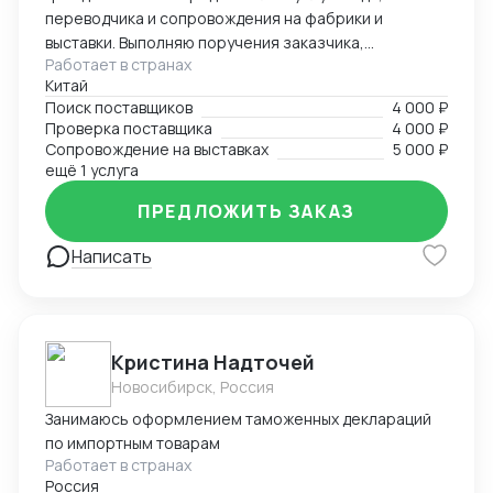
переводчика и сопровождения на фабрики и
выставки. Выполняю поручения заказчика,
Работает в странах
представляю интересы компании в Китае. Оказываю
Китай
услуги по контролю качества продукции и загрузке
Поиск поставщиков
4 000 ₽
контейнеров. Опыт работы во внешнеэкономической
Проверка поставщика
4 000 ₽
деятельности — более 5 лет. Опыт работы
Сопровождение на выставках
5 000 ₽
переводчиком — более 10 лет. Есть личный
ещё 1 услуга
автомобиль. Имею опыт работы на
ПРЕДЛОЖИТЬ ЗАКАЗ
производственных предприятиях. Занимаюсь
поиском и заказом брендовых часов, сумок, одежды
Написать
и других товаров. Также организую поиск
производства необходимого товара под брендом
или без бренда заказчика, контролирую технологии
и процессы производства для обеспечения качества
продукции.
Кристина Надточей
Новосибирск, Россия
Занимаюсь оформлением таможенных деклараций
по импортным товарам
Работает в странах
Россия