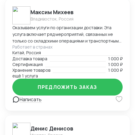
Максим Михеев
Владивосток, Россия
Оказываем услуги по организации доставки. Эта
услуга включает ряд мероприятий, связанных не
только со складскими операциями и транспортным
Работает в странах
сопровождением. В нее также входит таможенное
Китай, Россия
оформление, помощь в заполнении необходимой
Доставка товара
1 000 ₽
сопроводительной и разрешительной
Сертификация
1 000 ₽
документации.
Хранение товаров
1 000 ₽
ещё 1 услуга
ПРЕДЛОЖИТЬ ЗАКАЗ
Написать
Денис Денисов