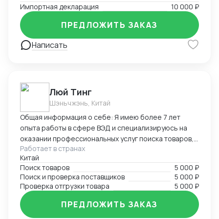
Импортная декларация
10 000 ₽
ПРЕДЛОЖИТЬ ЗАКАЗ
Написать
Люй Тинг
Шэньчжэнь, Китай
Общая информация о себе: Я имею более 7 лет
опыта работы в сфере ВЭД и специализируюсь на
оказании профессиональных услуг поиска товаров,
Работает в странах
поставщиков и проверке отгрузки в Китае. Мой опыт
Китай
и знания в области ВЭД позволяют мне эффективно
Поиск товаров
5 000 ₽
справляться с различными задачами, связанными с
Поиск и проверка поставщиков
5 000 ₽
международной торговлей. Я стремлюсь к
Проверка отгрузки товара
5 000 ₽
достижению высоких результатов, обеспечивая
клиентам надежность, точность и качество услуг.
ПРЕДЛОЖИТЬ ЗАКАЗ
Заказывая мои услуги, клиенты получают