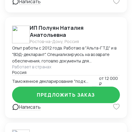
Написать
ИП Полуян Наталия
Анатольевна
Ростов-на-Дону, Россия
Опыт работы с 2012 года. Работаю в "Альта-ГТД" и в
"ВЭД-декларант". Специализируюсь на возврате
обеспечения, готовлю документы для
Работает в странах
подтверждения таможенной стоимости с
Россия
вероятностью одобрения таможней 98%. Ищу
от
12 000
партнерство со специалистами по поиску товаров за
Таможенное декларирование "под ключ"
₽
рубежом, перевозчиками - готов оформлять товары
вашим заказчикам на взаимовыгодных условиях.
ПРЕДЛОЖИТЬ ЗАКАЗ
Написать