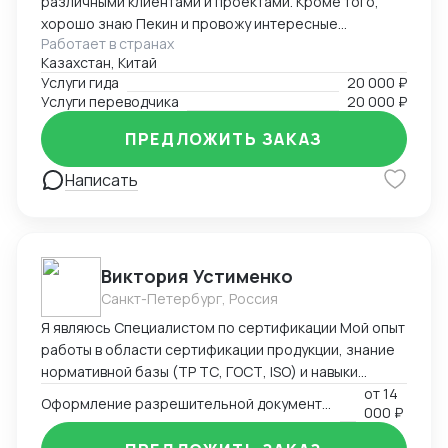
различными клиентами и проектами. Кроме того,
хорошо знаю Пекин и провожу интересные
Работает в странах
экскурсии как гид-энтузиаст. Ответственно подхожу
Казахстан, Китай
к работе, помогаю гостям чувствовать себя
Услуги гида
20 000 ₽
уверенно и комфортно в любой ситуации.
Услуги переводчика
20 000 ₽
ПРЕДЛОЖИТЬ ЗАКАЗ
Написать
Виктория Устименко
Санкт-Петербург, Россия
Я являюсь Специалистом по сертификации Мой опыт
работы в области сертификации продукции, знание
нормативной базы (ТР ТС, ГОСТ, ISO) и навыки
взаимодействия с органами по сертификации
от
14
Оформление разрешительной документации - Сертификаты и декларации
000 ₽
позволяют мне эффективно решать задачи по
подтверждению соответствия продукции