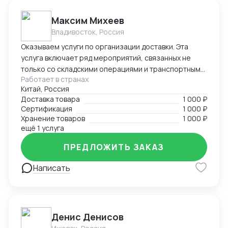
Максим Михеев
Владивосток, Россия
Оказываем услуги по организации доставки. Эта
услуга включает ряд мероприятий, связанных не
только со складскими операциями и транспортным
Работает в странах
сопровождением. В нее также входит таможенное
Китай, Россия
оформление, помощь в заполнении необходимой
Доставка товара
1 000 ₽
сопроводительной и разрешительной
Сертификация
1 000 ₽
документации.
Хранение товаров
1 000 ₽
ещё 1 услуга
ПРЕДЛОЖИТЬ ЗАКАЗ
Написать
Денис Денисов