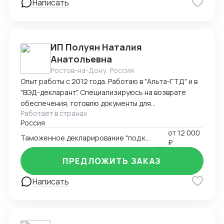
Написать
ИП Полуян Наталия
Анатольевна
Ростов-на-Дону, Россия
Опыт работы с 2012 года. Работаю в "Альта-ГТД" и в
"ВЭД-декларант". Специализируюсь на возврате
обеспечения, готовлю документы для
Работает в странах
подтверждения таможенной стоимости с
Россия
вероятностью одобрения таможней 98%. Ищу
от
12 000
партнерство со специалистами по поиску товаров за
Таможенное декларирование "под ключ"
₽
рубежом, перевозчиками - готов оформлять товары
вашим заказчикам на взаимовыгодных условиях.
ПРЕДЛОЖИТЬ ЗАКАЗ
Написать