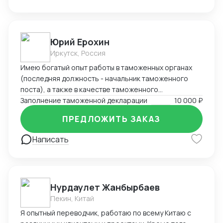
решений, сосредоточенных на вашей уникальной
потребности.
Юрий Ерохин
Иркутск, Россия
Имею богатый опыт работы в таможенных органах
(последняя должность - начальник таможенного
поста), а также в качестве таможенного
представителя. Два высших образования -
Заполнение таможенной декларации
10 000 ₽
таможенное дело и юриспруденция.
ПРЕДЛОЖИТЬ ЗАКАЗ
Написать
Нурдаулет Жанбырбаев
Пекин, Китай
Я опытный переводчик, работаю по всему Китаю с