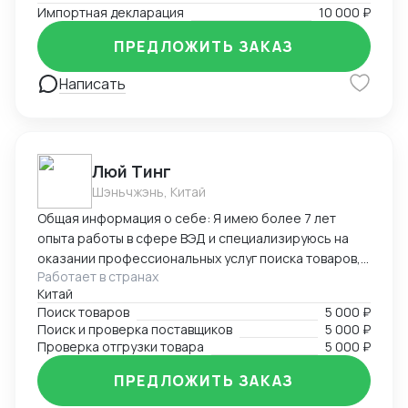
Импортная декларация
10 000 ₽
ПРЕДЛОЖИТЬ ЗАКАЗ
Написать
Люй Тинг
Шэньчжэнь, Китай
Общая информация о себе: Я имею более 7 лет
опыта работы в сфере ВЭД и специализируюсь на
оказании профессиональных услуг поиска товаров,
Работает в странах
поставщиков и проверке отгрузки в Китае. Мой опыт
Китай
и знания в области ВЭД позволяют мне эффективно
Поиск товаров
5 000 ₽
справляться с различными задачами, связанными с
Поиск и проверка поставщиков
5 000 ₽
международной торговлей. Я стремлюсь к
Проверка отгрузки товара
5 000 ₽
достижению высоких результатов, обеспечивая
клиентам надежность, точность и качество услуг.
ПРЕДЛОЖИТЬ ЗАКАЗ
Заказывая мои услуги, клиенты получают