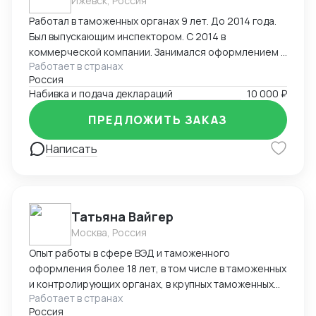
Ижевск, Россия
Работал в таможенных органах 9 лет. До 2014 года.
Был выпускающим инспектором. С 2014 в
коммерческой компании. Занимался оформлением и
Работает в странах
выпуском деклараций. Досмотры, оформление
Россия
разрешительных документов, корректировки ДТ
Набивка и подача деклараций
10 000 ₽
после выпуска товара, КТС. Широкий перечень
оформляемых грузов- редкоземельные материалы,
ПРЕДЛОЖИТЬ ЗАКАЗ
оборудование, химия, части БПЛА.
Написать
Татьяна Вайгер
Москва, Россия
Опыт работы в сфере ВЭД и таможенного
оформления более 18 лет, в том числе в таможенных
и контролирующих органах, в крупных таможенных
Работает в странах
представителях. Сопровождение полного цикла
Россия
таможенного оформления и консультирование на