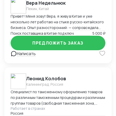
Вера Недельнюк
Пекин, Китай
Привет! Меня зовут Вера, я живу в Китае и уже
несколько лет работаю на стыке русско-китайского
бизнеса. Опыт разносторонний: — сопровождала
туристов и бизнес-группы, — работала байером
Поиск поставщика в Китае под ключ
5 000 ₽
(поиск товаров, переговоры, логистика), — помогала
ПРЕДЛОЖИТЬ ЗАКАЗ
с закупками, документами и отправками, —
преподавала китайский и русский, — занималась
Написать
продажами на Wildberries, — вела китайский блог.
Свободно говорю по-китайски (HSK 5), разбираюсь в
переговорах, логистике, документах, отлично
понимаю реалии обеих стран. Я организованная,
Леонид Колобов
быстро вникаю в задачу и умею работать с людьми.
Калининград, Россия
Буду рада сотрудничеству!
Специалист по таможенному оформлению товаров
по различным таможенным процедурам и различным
группам товаров (свободная таможенная зона,
Работает в странах
экспорт, импорт, реэкспорт, реимпорт, таможенный
Россия
склад и и.д.) Опыт 23 года. Имею свое ИП по этому