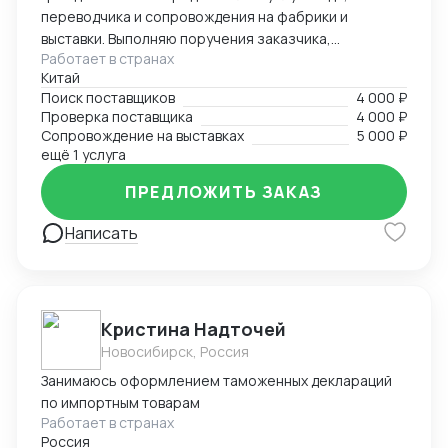
переводчика и сопровождения на фабрики и
выставки. Выполняю поручения заказчика,
Работает в странах
представляю интересы компании в Китае. Оказываю
Китай
услуги по контролю качества продукции и загрузке
Поиск поставщиков
4 000 ₽
контейнеров. Опыт работы во внешнеэкономической
Проверка поставщика
4 000 ₽
деятельности — более 5 лет. Опыт работы
Сопровождение на выставках
5 000 ₽
переводчиком — более 10 лет. Есть личный
ещё 1 услуга
автомобиль. Имею опыт работы на
ПРЕДЛОЖИТЬ ЗАКАЗ
производственных предприятиях. Занимаюсь
поиском и заказом брендовых часов, сумок, одежды
Написать
и других товаров. Также организую поиск
производства необходимого товара под брендом
или без бренда заказчика, контролирую технологии
и процессы производства для обеспечения качества
продукции.
Кристина Надточей
Новосибирск, Россия
Занимаюсь оформлением таможенных деклараций
по импортным товарам
Работает в странах
Россия