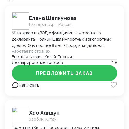
Елена Щелкунова
Екатеринбург, Россия
Менеджер по ВЭД с функциями таможенного
декларанта. Полный цикл импортных и экспортных
сделок. Опыт более 8 лет. - Координация всей
Работает в странах
цепочки поставок. Взаимодействие с: -
Вьетнам, Индия, Китай, Россия
Поставщиками, - Транспортными компаниями и -
Декларирование товаров
1 ₽
органами по Сертификации. - Определение кода ТН
ВЭД, расчет пошлины и таможенных платежей,
ПРЕДЛОЖИТЬ ЗАКАЗ
расчет себестоимости поставки товара. -
Прохождение таможенного контроля.
Написать
Самостоятельная подача Деклараций.
Хао Хайдун
Харбин, Китай
Гражданин Китая. Предоставляю услуги гида,