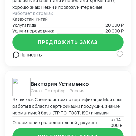
различными клиентами и проектами. Кроме того,
хорошо знаю Пекин и провожу интересные
Работает в странах
экскурсии как гид-энтузиаст. Ответственно подхожу
Казахстан, Китай
к работе, помогаю гостям чувствовать себя
Услуги гида
20 000 ₽
уверенно и комфортно в любой ситуации.
Услуги переводчика
20 000 ₽
ПРЕДЛОЖИТЬ ЗАКАЗ
Написать
Виктория Устименко
Санкт-Петербург, Россия
Я являюсь Специалистом по сертификации Мой опыт
работы в области сертификации продукции, знание
нормативной базы (ТР ТС, ГОСТ, ISO) и навыки
взаимодействия с органами по сертификации
от
14
Оформление разрешительной документации - Сертификаты и декларации
000 ₽
позволяют мне эффективно решать задачи по
подтверждению соответствия продукции