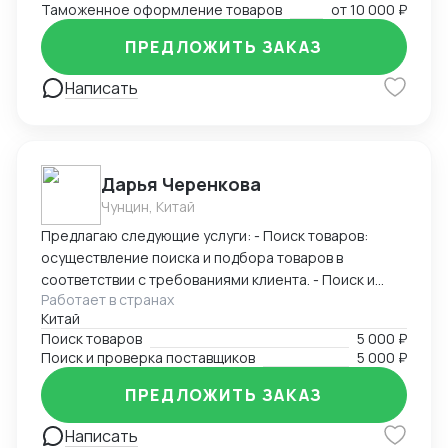
Таможенное оформление товаров
от
10 000 ₽
направлению.
ПРЕДЛОЖИТЬ ЗАКАЗ
Написать
Дарья Черенкова
Чунцин, Китай
Предлагаю следующие услуги: - Поиск товаров:
осуществление поиска и подбора товаров в
соответствии с требованиями клиента. - Поиск и
Работает в странах
проверка поставщиков: исследование и проверка
Китай
надежности и качества потенциальных поставщиков
Поиск товаров
5 000 ₽
товаров. Я имею широкую сеть контактов в
Поиск и проверка поставщиков
5 000 ₽
различных отраслях. Моими клиентами были как
крупные компании, так и малые предприятия.
ПРЕДЛОЖИТЬ ЗАКАЗ
Заказывая услуги у меня, вы можете быть уверены в
получении высококачественных и надежных
Написать