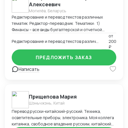
Алексеевич
Могилёв, Беларусь
Редактирование и перевод текстов различных
тематик Редактор-переводчик Тематики: 1)
Финансы – все виды бухгалтерской и отчетной
документации, аудиторские отчеты, планы и
от
Редактирование и перевод текстов различных тематик (английский-русский; русский-английский)
200
прогнозы экономического развития, аналитические
₽
исследования, системы управления рисками,
математические модели прогнозирования в
ПРЕДЛОЖИТЬ ЗАКАЗ
краткосрочной и долгосрочной перспективе.
Значительный опыт работы с агентствами
Написать
переводов, сотрудничающими с Центральным
Банком РФ. Владение специализированной
терминологией и знание правил подготовки
финансовой документации. Участие в нескольких
Прищепова Мария
проектах по локализации банковского
Шэньчжэнь, Китай
программного обеспечения (онлайн-системы
аналитики и системы Клиент-Банк). 2)
Перевод русски-китайский-русский. Техника,
Юриспруденция – учредительные документы
осветительные приборы, электроника. Моя коллега
(уставы, учредительные договоры), контракты,
китаянка, свободное владение русским, китайский