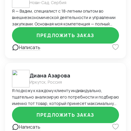
Нови-Сад, Сербия
Я — Вадим, специалист с 18-летним опытом во
внешнеэкономической деятельности и управлении
закупками. Основная моя компетенция — полный
цикл работы с зарубежными поставщиками, в первую
ПРЕДЛОЖИТЬ ЗАКАЗ
очередь из Китая, включая поиск, переговоры,
организацию логистики и таможенного оформления.
Написать
Ключевые навыки и достижения: Организовывал
прямые поставки из Китая через Alibaba, TaoBao,
1688, снижая логистические издержки и сроки
доставки. Запускал более 20 товаров под
Диана Азарова
собственным брендом на маркетплейсах Ozon и
Wildberries. Контролировал бюджет закупок до 350
Иркутск, Россия
000 $ в год, оптимизируя расходы и условия
Я подхожу к каждому клиенту индивидуально,
предоплаты. Вёл сопровождение сертификации
тщательно анализирую его потребности и подбираю
продукции, претензионную работу и возвраты.
именно тот товар, который принесет максимальную
Управлял складскими остатками и рассчитывал
прибыль. Мой опыт позволяет мне не только
оптимальные объёмы закупок, обеспечивая
ПРЕДЛОЖИТЬ ЗАКАЗ
находить лучшие предложения, но и обеспечивать
оборачиваемость и минимизацию out-of-stock.
полное сопровождение сделки – от первого
Написать
Уверенно работаю с ВЭД-документацией,
контакта с поставщиком до доставки товара в ваш