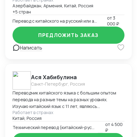
Азербайджан, Армения, Китай, Россия
+5 стран
от
3
Перевод с китайского на русский или английский
000 ₽
ПРЕДЛОЖИТЬ ЗАКАЗ
Написать
Ася Хабибулина
Санкт-Петербург, Россия
Переводчик китайского языка с большим опытом
перевода на разные темы на разных уровнях.
Изучаю китайский язык с 11 лет, являюсь
Работает в странах
выпускником факультета Китаеведения Восточного
Китай, Россия
Института ДВГУ. Шесть лет прожила в Китае,
от
4 500
обучаясь в магистратуре и работая переводчиком
Технический перевод (китайский-русский)
₽
как индивидуально, так и в крупных китайских