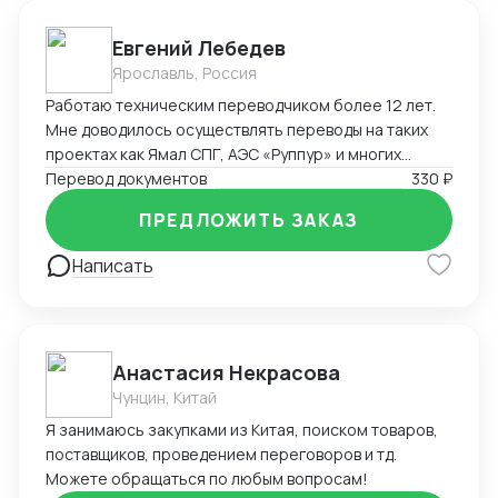
Евгений Лебедев
Ярославль, Россия
Работаю техническим переводчиком более 12 лет.
Мне доводилось осуществлять переводы на таких
проектах как Ямал СПГ, АЭС «Руппур» и многих
других промышленных и оборонных проектах на
Перевод документов
330 ₽
территории России и за её пределами
ПРЕДЛОЖИТЬ ЗАКАЗ
Написать
Анастасия Некрасова
Чунцин, Китай
Я занимаюсь закупками из Китая, поиском товаров,
поставщиков, проведением переговоров и тд.
Можете обращаться по любым вопросам!