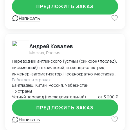
ПРЕДЛОЖИТЬ ЗАКАЗ
Написать
Андрей Ковалев
Москва, Россия
Переводчик английского (устный (синхрон+послед),
письменный) технический; инженер-электрик;
инженер-автоматизатор. Неоднократно участвовал
Работает в странах
в командировках и работах за рубежом. Основной
Бангладеш, Китай, Россия, Узбекистан
послужной список: - фестиваль компании Blizzard
+3 страны
Entertainment -- BlizzCon 2017 (США); - выставка
Устный перевод (последовательный)
от
3 000 ₽
технологических достижений в Ганновере (Hannover
Messe 2019), переговоры с министром энергетики
ПРЕДЛОЖИТЬ ЗАКАЗ
Нижней Саксонии (ФРГ); - переговоры с послом
Дании в России (РАВИ Форум-2020); - работа и
Написать
командировки в Узбекистан, переговоры с