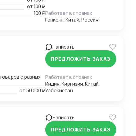
ных инвестиций на
от
100 ₽
ставщики всех
100 ₽
Работает в странах
ному импорту; -
Гонконг, Китай, Россия
локальных
онда "Один пояс -
йским и русским и
Написать
ПРЕДЛОЖИТЬ ЗАКАЗ
товаров с разных
Работает в странах
Индия, Киргизия, Китай,
от
50 000 ₽
Узбекистан
Написать
ПРЕДЛОЖИТЬ ЗАКАЗ