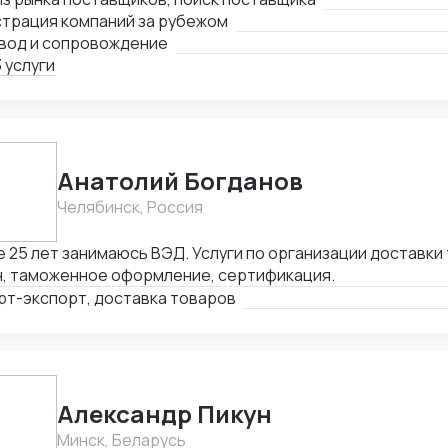
авщика молотков до уровня Форбс на тему инфраструктур
страция компаний за рубежом
ки млрд долларов Имею огромную контактную базу: - по
вод и сопровождение
влений; - торговые компании, работающие по параллель
 услуги
ессиональные и производственные ассоциации; - главы 
ений банков; - частные фенчурные фонды; - сотрудники ф
путь"; - переводчики в каждом городе со свободным кита
е другие.
Анатолий Богданов
Челябинск, Россия
 25 лет занимаюсь ВЭД. Услуги по организации доставки 
н, таможенное оформление, сертификация.
рт-экспорт, доставка товаров
Александр Пикун
Минск, Беларусь