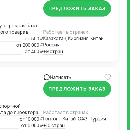
провести контроль
ПРЕДЛОЖИТЬ ЗАКАЗ
ахт контейнеров
 сборных грузов в
(оплата
у, огромная база
 и предоставление
ого товара в
Работает в странах
лка под ключ» , и
Казахстан, Киргизия, Китай,
от
500 ₽
Россия
от
200 000 ₽
от
400 ₽
+9 стран
Написать
ПРЕДЛОЖИТЬ ЗАКАЗ
ста до директора
Работает в странах
компании на новые
Гонконг, Китай, ОАЭ, Турция
от
10 000 ₽
 эффективности и
от
5 000 ₽
+15 стран