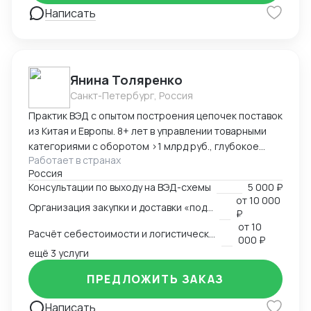
Написать
Янина Толяренко
Санкт-Петербург, Россия
Практик ВЭД с опытом построения цепочек поставок
из Китая и Европы. 8+ лет в управлении товарными
категориями с оборотом >1 млрд руб., глубокое
Работает в странах
понимание коммерческой стороны закупок.
Россия
Ключевые компетенции: — Организация полного
Консультации по выходу на ВЭД-схемы
5 000 ₽
цикла ВЭД «под ключ»: от поиска поставщика до
от
10 000
Организация закупки и доставки «под ключ»
доставки на склад клиента — Работа с китайскими
₽
поставщиками: переговоры, контроль качества,
от
10
Расчёт себестоимости и логистической схемы
оплата — Таможенное оформление, подбор
000 ₽
сертификации, подготовка документов —
ещё 3 услуги
Международная логистика: поиск брокеров, расчёт
ПРЕДЛОЖИТЬ ЗАКАЗ
маршрутов, мониторинг цен — Расчёт
себестоимости и контроль маржинальности сделок
Написать