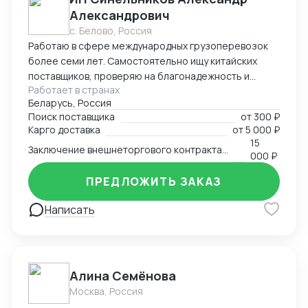
быстрые и четкие ответы, прозрачные тарифы и
Александрович
надежное исполнение обязательств.
с. Белово, Россия
Работаю в сфере международных грузоперевозок
более семи лет. Самостоятельно ищу китайских
поставщиков, проверяю на благонадежность и
Работает в странах
выстраиваю долгосрочные торговые отношения.
Беларусь, Россия
Осуществляю полный цикл сделки с китайскими
Поиск поставщика
от
300 ₽
производителями от поиска поставщика и выкупа
Карго доставка
от
5 000 ₽
товаров, до поставки продукции на склад покупателя.
15
Заключение внешнеторгового контракта на двух языках
Берусь за сложные проекты и помогаю решить
000 ₽
нестандартные вопросы.
ПРЕДЛОЖИТЬ ЗАКАЗ
Написать
Алина Семёнова
Москва, Россия