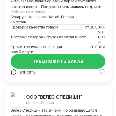
китайская компания со своим парком грузового
автотранспорта. Предоставляем машины под ваши
Работает в странах
поставки. Свой офис и склад в Гуанчжоу, ИУ и
Беларусь, Казахстан, Китай, Россия
Маньчжурии. Занимаюсь оказанием различных услуг
+5 стран
в сфере внешней торговли.
Проверка качества товара
от
20 000 ₽
20
Доставка товаров и грузов из Китая в Россию, Казахстан, Беларусь, Таиланд, Вьетнам, Малайзию
000
₽
Предотгрузочная инспекция
20 000 ₽
ещё 3 услуги
ПРЕДЛОЖИТЬ ЗАКАЗ
Написать
ООО "ВЕЛЕС СПЕДИШН"
Москва, Россия
Велес Спедишн - это динамично развивающаяся
компания по организации полного комплекса услуг