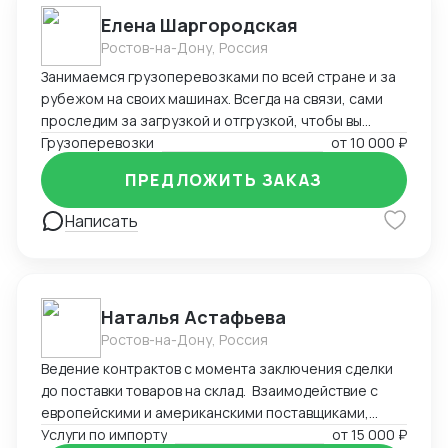
Елена Шаргородская
Ростов-на-Дону, Россия
Занимаемся грузоперевозками по всей стране и за
рубежом на своих машинах. Всегда на связи, сами
проследим за загрузкой и отгрузкой, чтобы вы
меньше переживали, будем рады сотрудничеству)
Грузоперевозки
от
10 000 ₽
ПРЕДЛОЖИТЬ ЗАКАЗ
Написать
Наталья Астафьева
Ростов-на-Дону, Россия
Ведение контрактов с момента заключения сделки
до поставки товаров на склад. Взаимодействие с
европейскими и американскими поставщиками,
перевозчиками. Взаимодействие с брокерами,
Услуги по импорту
от
15 000 ₽