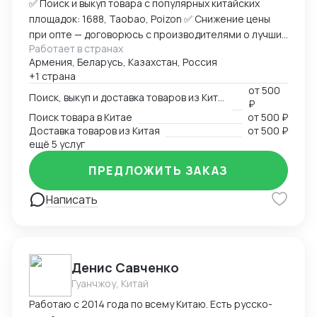
✅ Поиск и выкуп товара с популярных китайских
площадок: 1688, Taobao, Poizon ✅ Снижение цены
при опте — договорюсь с производителями о лучших
Работает в странах
условиях ✅ Предоставлю фото- и видеоотчет перед
Армения, Беларусь, Казахстан, Россия
отправкой ✅ Надежная упаковка — минимизация
+1 страна
рисков повреждений при перевозке ✅ Доставка
от
500
товара до склада в Москву, отправка в любой город
Поиск, выкуп и доставка товаров из Китая
₽
России (ТК на выбор) ✅ Также доставлю в Армению,
Поиск товара в Китае
от
500 ₽
Беларусь, Казахстан, Кыргызстан ✅ Полное
Доставка товаров из Китая
от
500 ₽
сопровождение — от заказа до получения ➡
ещё 5 услуг
Пришлите ссылку на товар или фото, его количество,
ПРЕДЛОЖИТЬ ЗАКАЗ
и я рассчитаю стоимость доставки
Написать
Денис Савченко
Гуанчжоу, Китай
Работаю с 2014 года по всему Китаю. Есть русско-