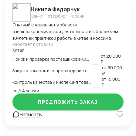
Никита Федорчук
Санкт-Петербург, Россия
Опытный специалист в области
внешнеэкономической деятельности с более чем
10-летней практикой работы в Китае и России в
Работает в странах
сфере ВЭД. Знаю китайский и английский языки на
Китай
профессиональном уровне, имею глубокую
от
20 000
экспертизу в закупках, логистике и международных
Поиск и проверка поставщиков в Китае
₽
расчетах. Организую полный цикл работы с Китаем:
от
30 000
Закупка товаров и сопровождение сделок
поиск и проверка поставщиков, переговоры,
₽
сопровождение контрактов, контроль качества
от
15 000
Контроль качества и инспекция товара
продукции, доставка и оплата поставщикам.
₽
ещё 4 услуги
Ключевые компетенции Поиск и проверка надежных
поставщиков в Китае Ведение переговоров на
ПРЕДЛОЖИТЬ ЗАКАЗ
китайском и английском языках Организация
закупок и международной логистики «под ключ»
Написать
Международные платежи и финансовое
сопровождение сделок