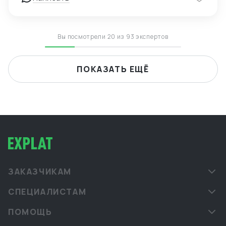
— Опыт поставок в условиях санкционных
ограничений, умение выстраивать альтернативные
цепочки — Самостоятельное ведение сделок,
удалённая работа, полная автономность
Вы посмотрели 20 из 93 экспертов
ПОКАЗАТЬ ЕЩЁ
ЗАКАЗЧИКАМ
СПЕЦИАЛИСТАМ
ПОМОЩЬ