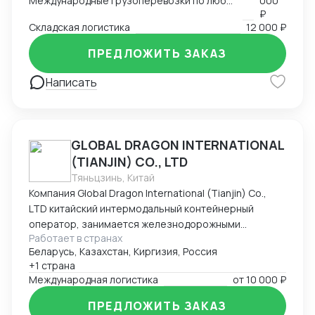
Международные грузоперевозки по любым маршрутам и любыми видами транспорта
000
₽
Складская логистика
12 000 ₽
ПРЕДЛОЖИТЬ ЗАКАЗ
Написать
GLOBAL DRAGON INTERNATIONAL
(TIANJIN) CO., LTD
Тяньцзинь, Китай
Компания Global Dragon International (Tianjin) Co.,
LTD китайский интермодальный контейнерный
оператор, занимается железнодорожными
Работает в странах
контейнерными перевозками из Китая в Россию.
Беларусь, Казахстан, Киргизия, Россия
Компания имеет большой опыт в сфере
+1 страна
международной интермодальной перевозки. Весь
Международная логистика
от
10 000 ₽
процесс перевозки контейнеров курируется
нашими профессионалами: здесь работают более
ПРЕДЛОЖИТЬ ЗАКАЗ