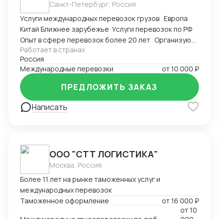
Санкт-Петербург, Россия
оптимальные по цене и срокам цепочки поставок
Услуги международных перевозок грузов Европа
под каждый конкретный случай.
Китай Ближнее зарубежье Услуги перевозок по РФ
Опыт в сфере перевозок более 20 лет Организую
Работает в странах
доставку автомобильным транспортом в любых
Россия
направлениях
Международные перевозки
от
10 000 ₽
ПРЕДЛОЖИТЬ ЗАКАЗ
Написать
ООО "СТТ ЛОГИСТИКА"
Москва, Россия
Более 11 лет на рынке таможенных услуг и
международных перевозок
Таможенное оформление
от
16 000 ₽
от
10