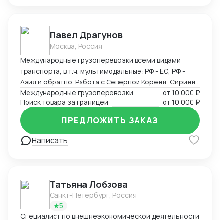
поставщиков, план поездки : самолеты, поезда,
гостиницы в Китае, логистика по Китаю, встречи с
поставщиками), -сопровождение в командировках в
Павел Драгунов
качестве переводчика
Москва, Россия
Международные грузоперевозки всеми видами
транспорта, в т.ч. мультимодальные: РФ - ЕС, РФ -
Азия и обратно. Работа с Северной Кореей, Сирией,
Ираном. Поиск поставщиков товара под заказ,
Международные грузоперевозки
от
10 000 ₽
Поиск товара за границей
от
10 000 ₽
проведение переговоров, доведение до контракта с
максимально возможными комфортными условиями
ПРЕДЛОЖИТЬ ЗАКАЗ
для заказчика. Разработка логистических схем под
заказ в зависимости от ситуации. Привлечение
Написать
контрагентов - исполнителей почти из любых точек
мира из собственной партнерской базы контактов.
Свободный английский язык.
Татьяна Лобзова
Санкт-Петербург, Россия
5
Специалист по внешнеэкономической деятельности