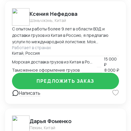
Ксения Нефедова
Шэньчжэнь, Китай
С опытом работы более 9 лет в области ВЭД и
доставки грузов из Китая в Россию, я предлагаю
услуги по международной логистике. Моя
Работает в странах
экспертиза обеспечивает эффективную и надежную
Китай, Россия
организацию доставки, с минимальными рисками и
15 000
задержками. Приоритет - удовлетворение
Морская доставка грузов из Китая в Россию
₽
потребностей клиентов и долгосрочное
Таможенное оформление грузов
8 000 ₽
сотрудничество с гарантией высокого уровня
профессионализма и качества услуг.
ПРЕДЛОЖИТЬ ЗАКАЗ
Написать
Дарья Фоменко
Пекин, Китай