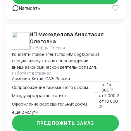
100 сотрудников из разных стран. На сегодня Global
Dragon International (Tianjin) Co., LTD
Написать
ИП Межеделова Анастасия
Олеговна
Люберцы, Россия
Консалтинговое агентство MM Log&Consult
специализируется на сопровождении
внешнеэкономической деятельности для
Работает в странах
участников международного рынка из России и
Армения, Китай, ОАЭ, Россия
Армении. Наш опыт в сфере ВЭД более 13 лет
от
15
позволяет нам оказывать качественные
Сопровождение таможенного оформления груза
000 ₽
консалтинговые услуги для компаний, решивших
Международная логистика
от
5 000 ₽
выйти на международный рынок. MM Log&Consult
от
10 000
Оформление разрешительных документов
поможет организовать международный бизнес в
₽
Вашей компании в требуемых масштабах: -
ещё 2 услуги
организация и внедрение ВЭД с нуля; -
ПРЕДЛОЖИТЬ ЗАКАЗ
консультирование и разработка стратегии