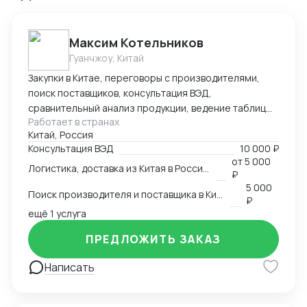
Максим Котельников
Гуанчжоу, Китай
Закупки в Китае, переговоры с производителями,
поиск поставщиков, консультация ВЭД,
сравнительный анализ продукции, ведение таблиц
Работает в странах
google excel, синхронный перевод с китайского,
Китай, Россия
синхронный перевод с английского, международная
Консультация ВЭД
10 000 ₽
логистика
от
5 000
Логистика, доставка из Китая в Россию
₽
5 000
Поиск производителя и поставщика в Китае
₽
ещё 1 услуга
ПРЕДЛОЖИТЬ ЗАКАЗ
Написать