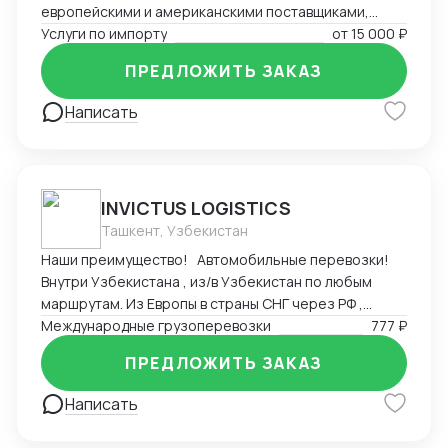
европейскими и американскими поставщиками,
перевозчиками. Взаимодействие с брокерами,
Услуги по импорту
от
15 000 ₽
таможней. Проведение платежей. Проведение
ПРЕДЛОЖИТЬ ЗАКАЗ
корректировок таможенной стоимости, возврат
излишне-уплаченных платежей, предоставление
Написать
отчетностей. Взаимодействие с органами
сертификации. Работа с претензиями.
Статистическое декларирование. Заключение
договоров с поставщиками
INVICTUS LOGISTICS
Ташкент, Узбекистан
Наши преимущество! Автомобильные перевозки!
Внутри Узбекистана , из/в Узбекистан по любым
маршрутам. Из Европы в страны СНГ через РФ ,
Турцию.( Прямые машины без перегруза) Авиа
Международные грузоперевозки
777 ₽
перевозки По всему миру( Агентская сеть более
ПРЕДЛОЖИТЬ ЗАКАЗ
чем в 190 странах) Железнодорожные перевозки!
Из Китая в Страны СНГ Гибкие условия оплаты!
Написать
Возможность принимать платежи в рублях и в
валюте. Постоплата возможна при стабильных