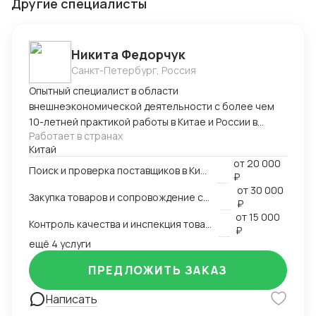
Другие специалисты
Никита Федорчук
Санкт-Петербург, Россия
Опытный специалист в области
внешнеэкономической деятельности с более чем
10-летней практикой работы в Китае и России в
Работает в странах
сфере ВЭД. Знаю китайский и английский языки на
Китай
профессиональном уровне, имею глубокую
от
20 000
экспертизу в закупках, логистике и международных
Поиск и проверка поставщиков в Китае
₽
расчетах. Организую полный цикл работы с Китаем:
от
30 000
Закупка товаров и сопровождение сделок
поиск и проверка поставщиков, переговоры,
₽
сопровождение контрактов, контроль качества
от
15 000
Контроль качества и инспекция товара
продукции, доставка и оплата поставщикам.
₽
ещё 4 услуги
Ключевые компетенции Поиск и проверка надежных
поставщиков в Китае Ведение переговоров на
ПРЕДЛОЖИТЬ ЗАКАЗ
китайском и английском языках Организация
закупок и международной логистики «под ключ»
Написать
Международные платежи и финансовое