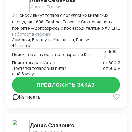
Алина Семёнова
Москва, Россия
✅ Поиск и выкуп товара с популярных китайских
площадок: 1688, Taobao, Poizon ✅ Снижение цены
при опте — договорюсь с производителями о лучших
Работает в странах
условиях ✅ Предоставлю фото- и видеоотчет перед
Армения, Беларусь, Казахстан, Россия
отправкой ✅ Надежная упаковка — минимизация
+1 страна
рисков повреждений при перевозке ✅ Доставка
от
500
товара до склада в Москву, отправка в любой город
Поиск, выкуп и доставка товаров из Китая
₽
России (ТК на выбор) ✅ Также доставлю в Армению,
Поиск товара в Китае
от
500 ₽
Беларусь, Казахстан, Кыргызстан ✅ Полное
Доставка товаров из Китая
от
500 ₽
сопровождение — от заказа до получения ➡
ещё 5 услуг
Пришлите ссылку на товар или фото, его количество,
ПРЕДЛОЖИТЬ ЗАКАЗ
и я рассчитаю стоимость доставки
Написать
Денис Савченко
Гуанчжоу, Китай