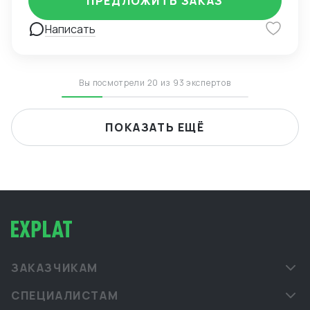
ПРЕДЛОЖИТЬ ЗАКАЗ
маршрутов, мониторинг цен — Расчёт
себестоимости и контроль маржинальности сделок
Написать
— Опыт поставок в условиях санкционных
ограничений, умение выстраивать альтернативные
цепочки — Самостоятельное ведение сделок,
удалённая работа, полная автономность
Вы посмотрели 20 из 93 экспертов
ПОКАЗАТЬ ЕЩЁ
ЗАКАЗЧИКАМ
СПЕЦИАЛИСТАМ