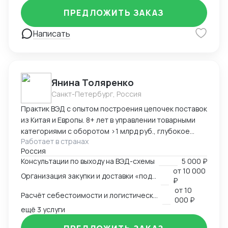
иностранными агентами. Опыт работы в сфере
ПРЕДЛОЖИТЬ ЗАКАЗ
логистики и ВЭД с 2002 года
Написать
Янина Толяренко
Санкт-Петербург, Россия
Практик ВЭД с опытом построения цепочек поставок
из Китая и Европы. 8+ лет в управлении товарными
категориями с оборотом >1 млрд руб., глубокое
Работает в странах
понимание коммерческой стороны закупок.
Россия
Ключевые компетенции: — Организация полного
Консультации по выходу на ВЭД-схемы
5 000 ₽
цикла ВЭД «под ключ»: от поиска поставщика до
от
10 000
Организация закупки и доставки «под ключ»
доставки на склад клиента — Работа с китайскими
₽
поставщиками: переговоры, контроль качества,
от
10
Расчёт себестоимости и логистической схемы
оплата — Таможенное оформление, подбор
000 ₽
сертификации, подготовка документов —
ещё 3 услуги
Международная логистика: поиск брокеров, расчёт