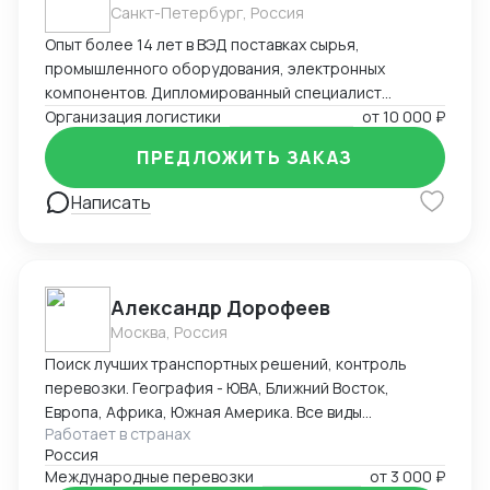
Санкт-Петербург, Россия
проверяю их на прочность. Логистика: Оптимизирую
маршруты и расходы с учётом Incoterms и таможни.
Опыт более 14 лет в ВЭД поставках сырья,
Авиа, авто, мультимодалка — всё под контролем.
промышленного оборудования, электронных
Технологии: Работаю в 1C, Moy Sklad, Asana, Trello,
компонентов. Дипломированный специалист
Zoom, Excel. Мои таблицы — искусство, проекты —
таможенного дела. Организация перевозок любым
Организация логистики
от
10 000 ₽
пазл. Почему Я? - Я — партнёр, живущий ВЭД 24/7.
видом транспорта. Параллельный импорт товаров.
ПРЕДЛОЖИТЬ ЗАКАЗ
Проверка фабрики в Китае? Поставка из ОАЭ или
Европы? Я на старте! Моя цель на EXPLAT — сделать
Написать
работу с поставщиками проще, чем заказ кофе.
Александр Дорофеев
Москва, Россия
Поиск лучших транспортных решений, контроль
перевозки. География - ЮВА, Ближний Восток,
Европа, Африка, Южная Америка. Все виды
Работает в странах
перевозок - авто, авиа, море+жд, прямое жд из
Россия
Китая, доставка балком из Китая, вагонные отправки.
Международные перевозки
от
3 000 ₽
Работа с терминалами, морскими линиями,