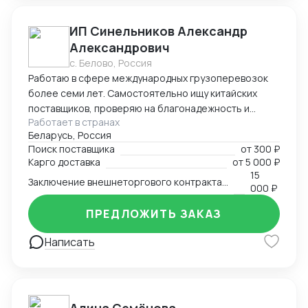
объёмах. Мы гордимся оперативностью и
профессионализмом – наши клиенты ценят нас за
ИП Синельников Александр
быстрые и четкие ответы, прозрачные тарифы и
Александрович
надежное исполнение обязательств.
с. Белово, Россия
Работаю в сфере международных грузоперевозок
более семи лет. Самостоятельно ищу китайских
поставщиков, проверяю на благонадежность и
Работает в странах
выстраиваю долгосрочные торговые отношения.
Беларусь, Россия
Осуществляю полный цикл сделки с китайскими
Поиск поставщика
от
300 ₽
производителями от поиска поставщика и выкупа
Карго доставка
от
5 000 ₽
товаров, до поставки продукции на склад покупателя.
15
Заключение внешнеторгового контракта на двух языках
Берусь за сложные проекты и помогаю решить
000 ₽
нестандартные вопросы.
ПРЕДЛОЖИТЬ ЗАКАЗ
Написать