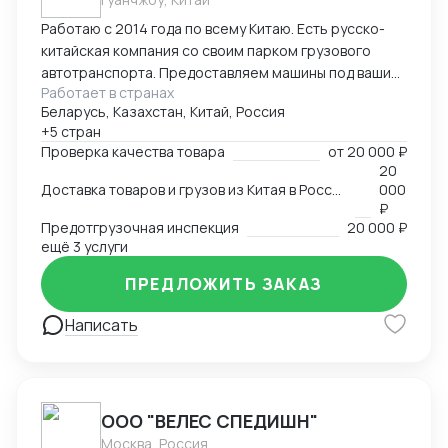
Работаю с 2014 года по всему Китаю. Есть русско-
китайская компания со своим парком грузового
автотранспорта. Предоставляем машины под ваши
Работает в странах
поставки. Свой офис и склад в Гуанчжоу, ИУ и
Беларусь, Казахстан, Китай, Россия
Маньчжурии. Занимаюсь оказанием различных услуг
+5 стран
в сфере внешней торговли.
Проверка качества товара
от
20 000 ₽
20
Доставка товаров и грузов из Китая в Россию, Казахстан, Беларусь, Таиланд, Вьетнам, Малайзию
000
₽
Предотгрузочная инспекция
20 000 ₽
ещё 3 услуги
ПРЕДЛОЖИТЬ ЗАКАЗ
Написать
ООО "ВЕЛЕС СПЕДИШН"
Москва, Россия