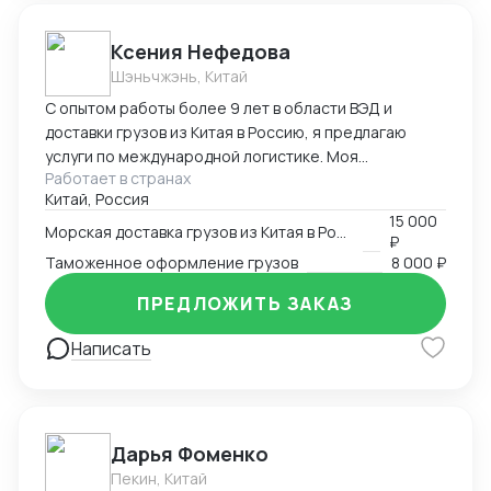
Ксения Нефедова
Шэньчжэнь, Китай
С опытом работы более 9 лет в области ВЭД и
доставки грузов из Китая в Россию, я предлагаю
услуги по международной логистике. Моя
Работает в странах
экспертиза обеспечивает эффективную и надежную
Китай, Россия
организацию доставки, с минимальными рисками и
15 000
задержками. Приоритет - удовлетворение
Морская доставка грузов из Китая в Россию
₽
потребностей клиентов и долгосрочное
Таможенное оформление грузов
8 000 ₽
сотрудничество с гарантией высокого уровня
профессионализма и качества услуг.
ПРЕДЛОЖИТЬ ЗАКАЗ
Написать
Дарья Фоменко
Пекин, Китай