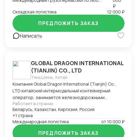
Международные грузоперевозки по любым маршрутам и любыми видами транспорта
000
₽
Складская логистика
12 000 ₽
ПРЕДЛОЖИТЬ ЗАКАЗ
Написать
GLOBAL DRAGON INTERNATIONAL
(TIANJIN) CO., LTD
Тяньцзинь, Китай
Компания Global Dragon International (Tianjin) Co.,
LTD китайский интермодальный контейнерный
оператор, занимается железнодорожными
Работает в странах
контейнерными перевозками из Китая в Россию.
Беларусь, Казахстан, Киргизия, Россия
Компания имеет большой опыт в сфере
+1 страна
международной интермодальной перевозки. Весь
Международная логистика
от
10 000 ₽
процесс перевозки контейнеров курируется
нашими профессионалами: здесь работают более
ПРЕДЛОЖИТЬ ЗАКАЗ