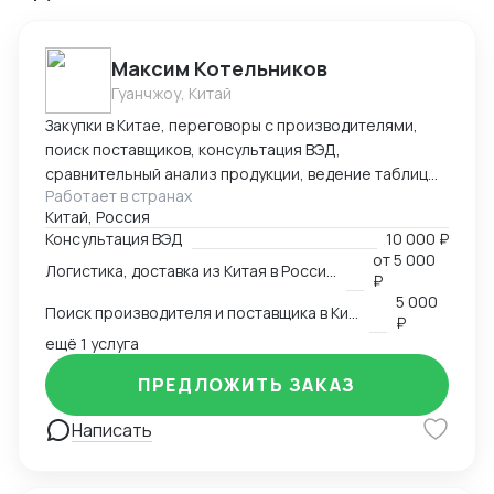
Максим Котельников
Гуанчжоу, Китай
Закупки в Китае, переговоры с производителями,
поиск поставщиков, консультация ВЭД,
сравнительный анализ продукции, ведение таблиц
Работает в странах
google excel, синхронный перевод с китайского,
Китай, Россия
синхронный перевод с английского, международная
Консультация ВЭД
10 000 ₽
логистика
от
5 000
Логистика, доставка из Китая в Россию
₽
5 000
Поиск производителя и поставщика в Китае
₽
ещё 1 услуга
ПРЕДЛОЖИТЬ ЗАКАЗ
Написать