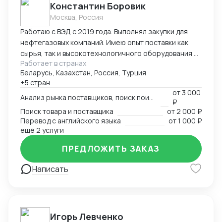
Константин Боровик
Москва, Россия
Работаю с ВЭД с 2019 года. Выполнял закупки для
нефтегазовых компаний. Имею опыт поставки как
сырья, так и высокотехнологичного оборудования и
Работает в странах
химии. Выполняю полный спектр услуг начиная с
Беларусь, Казахстан, Россия, Турция
поиска поставщика и закупкой, заканчивая
+5 стран
таможенным оформлением и логистикой.
от
3 000
Анализ рынка поставщиков, поиск поиставщика
₽
Поиск товара и поставщика
от
2 000 ₽
Перевод с английского языка
от
1 000 ₽
ещё 2 услуги
ПРЕДЛОЖИТЬ ЗАКАЗ
Написать
Игорь Левченко