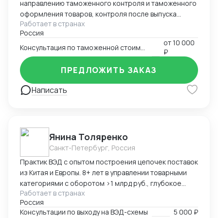
направлению таможенного контроля и таможенного
оформления товаров, контроля после выпуска
Работает в странах
товаров, таможенной стоимости. Подготовка
Россия
документов для декларирования товаров, работа с
от
10 000
Таможенными представителями. Большой опыт по
Консультация по таможенной стоимости
₽
доказыванию заявленной таможенной стоимости.
ПРЕДЛОЖИТЬ ЗАКАЗ
Написать
Янина Толяренко
Санкт-Петербург, Россия
Практик ВЭД с опытом построения цепочек поставок
из Китая и Европы. 8+ лет в управлении товарными
категориями с оборотом >1 млрд руб., глубокое
Работает в странах
понимание коммерческой стороны закупок.
Россия
Ключевые компетенции: — Организация полного
Консультации по выходу на ВЭД-схемы
5 000 ₽
цикла ВЭД «под ключ»: от поиска поставщика до