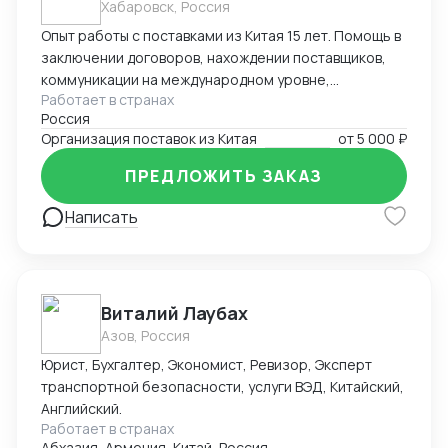
Хабаровск, Россия
Опыт работы с поставками из Китая 15 лет. Помощь в
заключении договоров, нахождении поставщиков,
коммуникации на международном уровне,
Работает в странах
понимание рынка, хорошие связи в Китае. Помощь в
Россия
организации Доставки. Склады в разных городах
Организация поставок из Китая
от
5 000 ₽
Китая ( Гуанчжоу, суйфеньхе, фуюань) , проверенные
китайские посредники. ЗАВОЗ груза через Москву ,
ПРЕДЛОЖИТЬ ЗАКАЗ
Владивосток, Уссурийск.
Написать
Виталий Лаубах
Азов, Россия
Юрист, Бухгалтер, Экономист, Ревизор, Эксперт
транспортной безопасности, услуги ВЭД, Китайский,
Английский.
Работает в странах
Абхазия, Армения, Китай, Россия