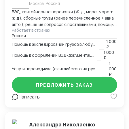
Москва, Россия
ВЭД, контейнерные перевозки (Ж. д., море, море +
ж. д.), сборные грузы (ранее перечисленное + авиа,
авто ), решение вопросов с поставщиками, помощь в
Работает в странах
оформлении документов. Имею 15 летний опыт
Россия
работы в сфере ВЭД. Работал в торговых компаниях
1 000
и компаниях-экспедиторах. Работал с десятками
Помощь в экспедировании грузов в любую точку мира
₽
стран: как на импорт, так и на экспорт.
1 000
Помощь в оформлении ВЭД-документации
₽
1
Услуги переводчика (с английского на русский и с русского на английский)
000
₽
ПРЕДЛОЖИТЬ ЗАКАЗ
Написать
Александра Николаенко