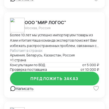
ООО "МИР ЛОГОС"
Москва, Россия
Более 10 лет мы успешно импортируем товары из
Азии и Китая Наша команда экспертов поможет Вам
избежать распространенных проблем, связанных с
Работает в странах
международными поставками, и обеспечит
Армения, Беларусь, Казахстан, Россия
бесперебойную доставку вашего товара в Беларусь
+1 страна
или РФ. Мы работаем только официально, исключая
Консультации по ВЭД
от
5 000 ₽
любые риски, связанные с неофициальными
Проверка поставщика
от
10 000 ₽
схемами.
ПРЕДЛОЖИТЬ ЗАКАЗ
Написать