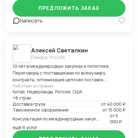
ПРЕДЛОЖИТЬ ЗАКАЗ
Написать
Алексей Светалкин
Самара, Россия
10 лет в международных закупках и логистике.
Переговоры с поставщиками по всему миру,
контракты, оптимизация цепочек поставок,
Работает в странах
организация отгрузок, координация работы с
Китай, Нидерланды, Россия, США
таможенными брокерами и контроль прохождения
+8 стран
всех этапов оформления. Расчёт и планирование
Доставка груза
от
40 000 ₽
затрат на транспорт, налоги, сертификацию. Опыт
Таможенное оформление
от
15 000 ₽
разработки товара с нуля в Китае — от идеи и
от
5
Консультация по международным закупкам и логистике
адаптации под рынок до запуска продаж. Знание
000 ₽
рынка, умение быстро находить надёжных партнёров
ещё 6 услуг
и выстраивать устойчивые схемы поставок для