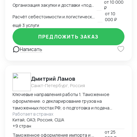
от
10 000
Организация закупки и доставки «под ключ»
доставки на склад клиента — Работа с китайскими
₽
поставщиками: переговоры, контроль качества,
от
10
Расчёт себестоимости и логистической схемы
оплата — Таможенное оформление, подбор
000 ₽
сертификации, подготовка документов —
ещё 3 услуги
Международная логистика: поиск брокеров, расчёт
ПРЕДЛОЖИТЬ ЗАКАЗ
маршрутов, мониторинг цен — Расчёт
себестоимости и контроль маржинальности сделок
Написать
— Опыт поставок в условиях санкционных
ограничений, умение выстраивать альтернативные
цепочки — Самостоятельное ведение сделок,
удалённая работа, полная автономность
Дмитрий Ламов
Санкт-Петербург, Россия
Ключевые направления работы 1. Таможенное
оформление: o декларирование грузов на
таможенных постах РФ; o подготовка и подача
Работает в странах
таможенной декларации; o расчёт и оптимизация
Китай, ОАЭ, Россия, США
таможенных платежей; o сопровождение при
+9 стран
досмотрах и проверках; o работа с разрешительной
от
25
документацией (сертификаты, СГР и др.). 2.
Таможенное оформление импорта и экспорта