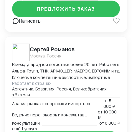
ПРЕДЛОЖИТЬ ЗАКАЗ
Написать
Сергей Романов
Москва, Россия
В международной логистике более 20 лет. Работал в
Альфа-Групп, ТНК, АР MOLLER-МАЕРСК, ЕВРОХИМ и тд.
Ключевые компетенции: экспортные/импортные
Работает в странах
контейнерные перевозки, перевозки наливных и
Аргентина, Бразилия, Россия, Великобритания
сыпучих грузов (в т.ч. морские - судовыми партиями),
+6 стран
перевозки негабаритных и сверхгабаритных грузов,
от
5
рефрижераторных грузов
Анализ рынка экспортных и импортных перевозок
000 ₽
от
10 000
Ведение переговоров и консультаций
₽
Консультации
от
6 000 ₽
ещё 1 услуга