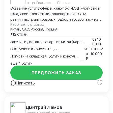
ст-ца. Гиагинская, Россия
Оказание услуг в сфере: -закупок; -ВЭД; -логистики
складской; -логистики транспортной; -СТМ
различных групп товара; -подбор заводов, закупка и
Работает в странах
доставка товара из Китая (КАРГО и Белый ввоз)
Китай, ОАЭ, Россия, Турция
Страны с которыми работаю по сей день: Европа,
+12 стран
США, ОАЭ, Турция, Китай, СНГ
от
10
Закупка и доставка товара из Китая (Карго и белый ввоз), услуги и консультации
000 ₽
ВЭД, услуги и консультации
от
10 000 ₽
от
10 000
Логистика складская, услуги и консультации
₽
ещё 4 услуги
ПРЕДЛОЖИТЬ ЗАКАЗ
Написать
Дмитрий Ламов
Санкт-Петербург, Россия