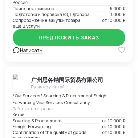
Россия
Поиск поставщиков в сфере запчастей, одежды,
Поиск поставщиков
5 000 ₽
товаров для дома и электронике. Поиск
Подготовка и порверка ВЭД дговора
1 000 ₽
поставщиков, подбор и проверка благонадежности
Сопровождение закупки товара
от
10 000 ₽
фабрик, подготовка договоров, ведение закупки на
ещё 2 услуги
всех этапах, подготовка товаросопроводительной
ПРЕДЛОЖИТЬ ЗАКАЗ
документации. Перевод на "белую" закупку и импорт
с минимальным удорожанием товара.
Написать
广州思各钠国际贸易有限公司
Гуанчжоу, Китай
*Our Services* Sourcing & Procurement Freight
Forwarding Visa Services Consultancy
Работает в странах
Китай
Sourcing & Procurement
от
10 000 ₽
Freight Forwarding
от
10 000 ₽
Confirmation of the quality of goods
от
10 000 ₽