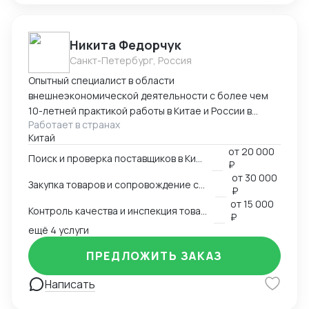
Никита Федорчук
Санкт-Петербург, Россия
Опытный специалист в области
внешнеэкономической деятельности с более чем
10-летней практикой работы в Китае и России в
Работает в странах
сфере ВЭД. Знаю китайский и английский языки на
Китай
профессиональном уровне, имею глубокую
от
20 000
экспертизу в закупках, логистике и международных
Поиск и проверка поставщиков в Китае
₽
расчетах. Организую полный цикл работы с Китаем:
от
30 000
Закупка товаров и сопровождение сделок
поиск и проверка поставщиков, переговоры,
₽
сопровождение контрактов, контроль качества
от
15 000
Контроль качества и инспекция товара
продукции, доставка и оплата поставщикам.
₽
ещё 4 услуги
Ключевые компетенции Поиск и проверка надежных
поставщиков в Китае Ведение переговоров на
ПРЕДЛОЖИТЬ ЗАКАЗ
китайском и английском языках Организация
закупок и международной логистики «под ключ»
Написать
Международные платежи и финансовое
сопровождение сделок