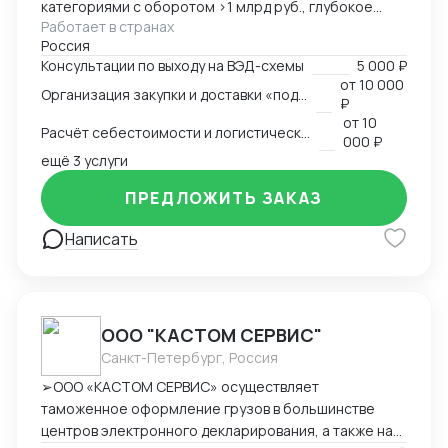
категориями с оборотом >1 млрд руб., глубокое
Работает в странах
понимание коммерческой стороны закупок.
Россия
Ключевые компетенции: — Организация полного
Консультации по выходу на ВЭД-схемы
5 000 ₽
цикла ВЭД «под ключ»: от поиска поставщика до
от
10 000
Организация закупки и доставки «под ключ»
доставки на склад клиента — Работа с китайскими
₽
поставщиками: переговоры, контроль качества,
от
10
Расчёт себестоимости и логистической схемы
оплата — Таможенное оформление, подбор
000 ₽
сертификации, подготовка документов —
ещё 3 услуги
Международная логистика: поиск брокеров, расчёт
ПРЕДЛОЖИТЬ ЗАКАЗ
маршрутов, мониторинг цен — Расчёт
себестоимости и контроль маржинальности сделок
Написать
— Опыт поставок в условиях санкционных
ограничений, умение выстраивать альтернативные
цепочки — Самостоятельное ведение сделок,
удалённая работа, полная автономность
ООО "КАСТОМ СЕРВИС"
Санкт-Петербург, Россия
➢ООО «КАСТОМ СЕРВИС» осуществляет
таможенное оформление грузов в большинстве
центров электронного декларирования, а также на