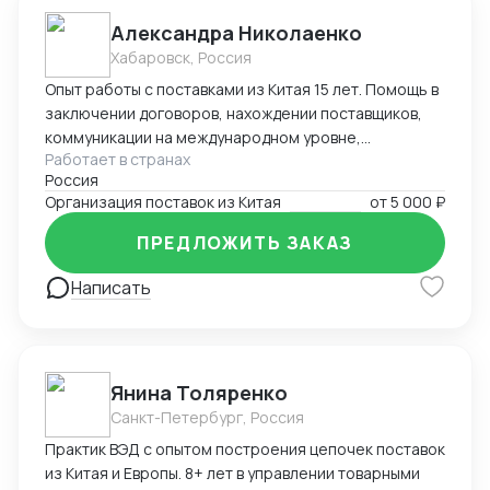
Александра Николаенко
Хабаровск, Россия
Опыт работы с поставками из Китая 15 лет. Помощь в
заключении договоров, нахождении поставщиков,
коммуникации на международном уровне,
Работает в странах
понимание рынка, хорошие связи в Китае. Помощь в
Россия
организации Доставки. Склады в разных городах
Организация поставок из Китая
от
5 000 ₽
Китая ( Гуанчжоу, суйфеньхе, фуюань) , проверенные
китайские посредники. ЗАВОЗ груза через Москву ,
ПРЕДЛОЖИТЬ ЗАКАЗ
Владивосток, Уссурийск.
Написать
Янина Толяренко
Санкт-Петербург, Россия
Практик ВЭД с опытом построения цепочек поставок
из Китая и Европы. 8+ лет в управлении товарными