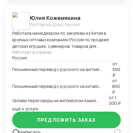
Юлия Кожемякина
Ростов-на-Дону, Россия
Работала менеджером по закупкам из Китая в
крупных оптовых компаниях России по продаже
детских игрушек, сувениров, товаров для
Работает в странах
праздников,подарочной упаковки, садовой мебели и
Россия
других категорий более 8 лет. Знаю все стадии
от
процесса закупки из Китая: -поиск поставщиков,
Письменный перевод с русского на английский язык и наоборот на любую заданную тему
500
сравнение, отбор выгодных условий -проведение
₽
переговоров с поставщиками (английский язык B2,
от
китайский язык B1), -работа с дизайнерами по
Письменный перевод с русского на китайский язык и наоборот на любую заданную тему
800
вопросу упаковки и самого товара, -размещение
₽
от
1
заказа в Китае (оформление контракта, приложения
Онлайн переговоры на английском языке с иностранным контрагентом
000 ₽
на оплату), -доставка и проверка образов из Китая,
ещё 4 услуги
-инспекции (онлайн и оффлайн), -организация
доставки товара из Китая (карго и "в белую"),
ПРЕДЛОЖИТЬ ЗАКАЗ
-оформление таможенных документов (инвойс,
упаковочный,спецификация), -планирование
Написать