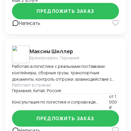
ещё 2 услуги
ПРЕДЛОЖИТЬ ЗАКАЗ
Написать
Максим Шиллер
Бремерхафен, Германия
Работаю в логистике с реальными поставками:
контейнеры, сборные грузы, транспортные
документы, контроль отгрузки, взаимодействие с
Работает в странах
агентами и перевозчиками. Специализируюсь на
Германия, Китай, Россия
логистике из Европы, умею быстро ориентироваться
от
1
в нестандартных ситуациях и держать процесс под
Консультация по логистике и сопровождению поставок (к примеру из Европы и Китая)
000
контролем. Работаю из Германии, открыт к
₽
удалённому сотрудничеству.
ПРЕДЛОЖИТЬ ЗАКАЗ
Написать