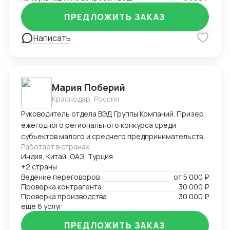
ПРЕДЛОЖИТЬ ЗАКАЗ
Написать
Мария Поберий
Краснодар, Россия
Руководитель отдела ВЭД Группы Компаний. Призер
ежегодного регионального конкурса среди
субъектов малого и среднего предпринимательства
Работает в странах
«Экспортер года» в Краснодарском крае. 17 лет в
Индия, Китай, ОАЭ, Турция
импорте, экспорте, белом ВЭД. Более 25 000 часов
+2 страны
успешных переговоров онлайн и офлайн, устных и
Ведение переговоров
от
5 000 ₽
письменных с поставщиками и потенциальными
Проверка контрагента
30 000 ₽
Покупателями на английском языке. В портфеле
Проверка производства
30 000 ₽
опыт успешных переговоров с крупнейшими
ещё 6 услуг
заводами бытовой техники Китая, Турции на уровне
ПРЕДЛОЖИТЬ ЗАКАЗ
первых лиц: AUX, Hisence, Haier, Changhong, MBO,