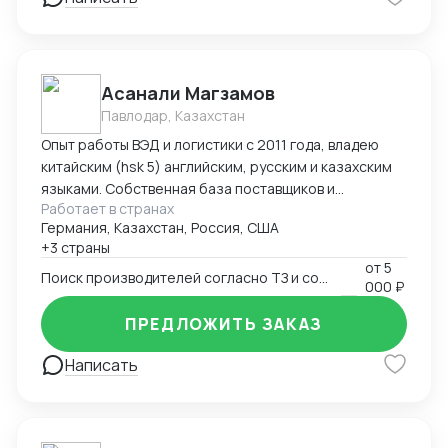
командировок в Китай "под ключ" (подбор
поставщиков, план поездки : самолеты, поезда,
гостиницы в Китае, логистика по Китаю, встречи с
поставщиками), -сопровождение в командировках в
Асанали Магзамов
качестве переводчика
Павлодар, Казахстан
Опыт работы ВЭД и логистики с 2011 года, владею
китайским (hsk 5) английским, русским и казахским
языками. Собственная база поставщиков и
Работает в странах
инспекторов для контроля качества. Опыт ведения
Германия, Казахстан, Россия, США
переговоров для получения оптимальных условий.
+3 страны
от
5
Поиск производителей согласно ТЗ и согласование условий поставки
000 ₽
ПРЕДЛОЖИТЬ ЗАКАЗ
Написать