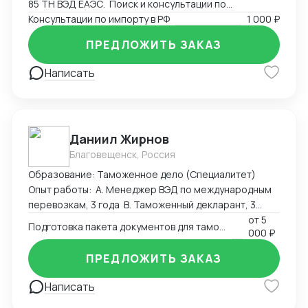
85 ТН ВЭД ЕАЭС. Поиск и консультации по
разрешительным документам, необходимым для
Консультации по импорту в РФ
1 000 ₽
экспорта или импорта на территорию РФ.
ПРЕДЛОЖИТЬ ЗАКАЗ
Написать
Даниил Жирнов
Благовещенск, Россия
Образование: Таможенное дело (Специалитет)
Опыт работы: А. Менеджер ВЭД по международным
перевозкам, 3 года B. Таможенный декларант, 3
месяца
от
5
Подготовка пакета документов для таможенного оформления
000 ₽
ПРЕДЛОЖИТЬ ЗАКАЗ
Написать